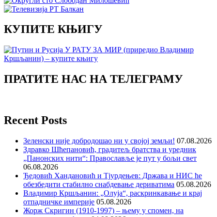
КУПИТЕ КЊИГУ
ПРАТИТЕ НАС НА ТЕЛЕГРАМУ
Recent Posts
Зеленски није добродошао ни у својој земљи!
07.08.2026
Здравко Шћепановић, градитељ братства и уредник
„Панонских нити“: Православље је пут у бољи свет
06.08.2026
Ђедовић Хандановић и Тјурдењев: Држава и НИС ће
обезбедити стабилно снабдевање дериватима
05.08.2026
Владимир Кршљанин: „Олуја“, раскринкавање и крај
отпадничке империје
05.08.2026
Жорж Скригин (1910-1997) – њему у спомен, на