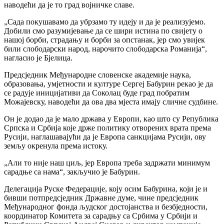
наводећи да је то град војничке славе.
„Сада покушавамо да убрзамо ту идеју и да је реализујемо.
Добили смо разумијевање да се шири истина по свијету о
нашој борби, страдању и борби за опстанак, јер смо увијек
били слободарски народ, нарочито слободарска Романија“,
нагласио је Бјелица.
Предсједник Међународне словенске академије наука,
образовања, умјетности и културе Сергеј Бабурин рекао је да
се радује иницијативи да Соколац буде град побратим
Можајевску, наводећи да ова два мјеста имају сличне судбине.
Он је додао да је мало држава у Европи, као што су Република
Српска и Србија које држе политику отворених врата према
Русији, наглашавајући да је Европа санкцијама Русији, ову
земљу окренула према истоку.
„Али то није наш циљ, јер Европа треба задржати минимум
сарадње са нама“, закључио је Бабурин.
Делегација Руске Федерације, коју осим Бабурина, који је и
бивши потпредсједник Државне думе, чине предсједник
Међународног фонда људског достојанства и безбједности,
координатор Комитета за сарадњу са Србима у Србији и