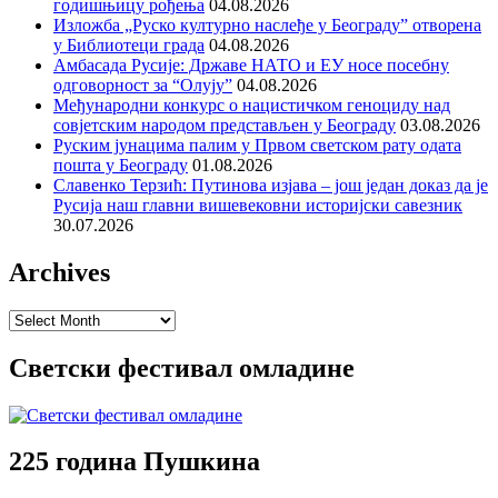
годишњицу рођења
04.08.2026
Изложба „Руско културно наслеђе у Београду” отворена
у Библиотеци града
04.08.2026
Амбасада Русије: Државе НАТО и ЕУ носе посебну
одговорност за “Олују”
04.08.2026
Међународни конкурс о нацистичком геноциду над
совјетским народом представљен у Београду
03.08.2026
Руским јунацима палим у Првом светском рату одата
пошта у Београду
01.08.2026
Славенко Терзић: Путинова изјава – још један доказ да је
Русија наш главни вишевековни историјски савезник
30.07.2026
Archives
Archives
Светски фестивал омладине
225 година Пушкина