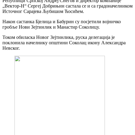
Републици Српској Андреј Снегов и директор компаније
„Вектор-Н“ Сергеј Добрињин састала се и са градоначелником
Источног Сарајева Љубишом Ћосићем.
Након састанка Бјелица и Бабурин су посјетили војничко
гробље Нови Зејтинлик и Манастир Соколицу.
Током обиласка Новог Зејтинлика, руска делегација је
поклонила начелнику општини Соколац икону Александра
Невског.