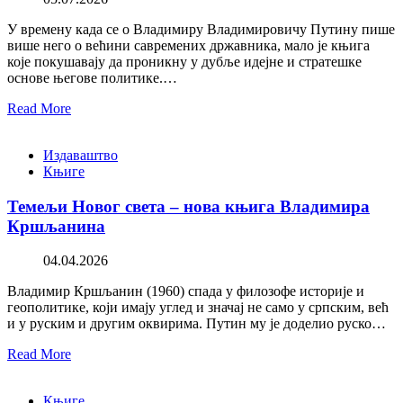
У времену када се о Владимиру Владимировичу Путину пише
више него о већини савремених државника, мало је књига
које покушавају да проникну у дубље идејне и стратешке
основе његове политике.…
Read More
Издаваштво
Књиге
Темељи Новог света – нова књига Владимира
Кршљанина
04.04.2026
Владимир Кршљанин (1960) спада у филозофе историје и
геополитике, који имају углед и значај не само у српским, већ
и у руским и другим оквирима. Путин му је доделио руско…
Read More
Књиге