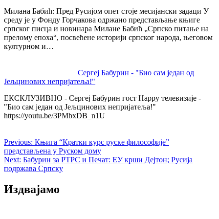
Милана Бабић: Пред Русијом опет стоје месијански задаци У
среду је у Фонду Горчакова одржано представљање књиге
српског писца и новинара Милане Бабић „Српско питање на
прелому епоха“, посвећене историји српског народа, његовом
културном и…
Сергеј Бабурин - "Био сам један од
Јељцинових непријатеља!"
ЕКСКЛУЗИВНО - Сергеј Бабурин гост Happy телевизије -
"Био сам један од Јељцинових непријатеља!"
https://youtu.be/3PMbxDB_n1U
Previous:
Књига “Кратки курс руске философије”
представљена у Руском дому
Next:
Бабурин за РТРС и Печат: ЕУ крши Дејтон; Русија
подржава Српску
Издвајамо