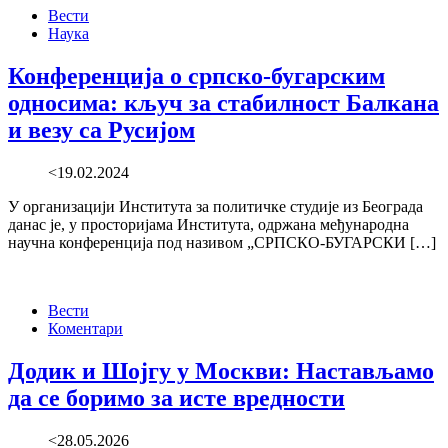
Вести
Наука
Конференција о српско-бугарским
односима: кључ за стабилност Балкана
и везу са Русијом
<19.02.2024
У организацији Института за политичке студије из Београда
данас је, у просторијама Института, одржана међународна
научна конференција под називом „СРПСКО-БУГАРСКИ […]
Вести
Коментари
Додик и Шојгу у Москви: Настављамо
да се боримо за исте вредности
<28.05.2026