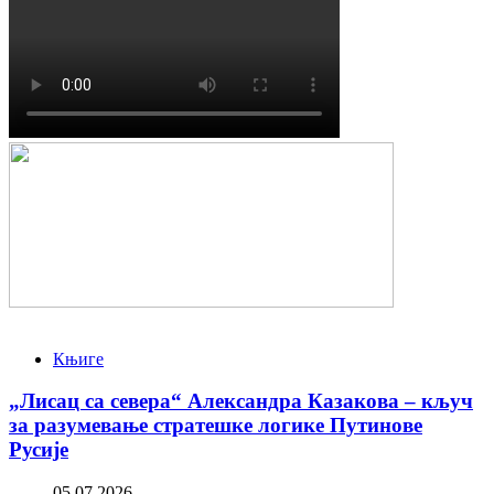
Књиге
„Лисац са севера“ Александра Казакова – кључ
за разумевање стратешке логике Путинове
Русије
05.07.2026