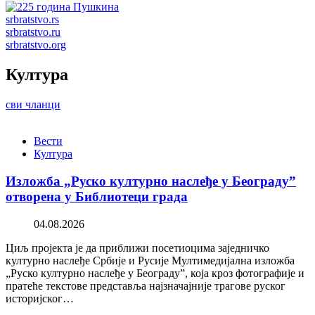
srbratstvo.rs
srbratstvo.ru
srbratstvo.org
Култура
сви чланци
Вести
Култура
Изложба „Руско културно наслеђе у Београду”
отворена у Библиотеци града
04.08.2026
Циљ пројекта је да приближи посетиоцима заједничко
културно наслеђе Србије и Русије Мултимедијална изложба
„Руско културно наслеђе у Београду”, која кроз фотографије и
пратеће текстове представља најзначајније трагове руског
историјског…