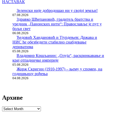
НАСТАВАК
Зеленски није добродошао ни у својој земљи!
07.08.2026
Здравко Шћепановић, градитељ братства и
уредник „Панонских нити“: Православље је пут у
бољи свет
06.08.2026
Ђедовић Хандановић и Тјурдењев: Држава и
НИС ће обезбедити стабилно снабдевање
дериватима
05.08.2026
Владимир Кршљанин: „Олуја“, раскринкавање и
крај отпадничке империје
05.08.2026
Жорж Скригин (1910-1997) – њему у спомен, на
годишњицу рођења
04.08.2026
Архиве
Архиве