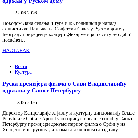
одржан у Руском дому
22.06.2026
Поводом Дана сећања и туге и 85. годишњице напада
фашистичке Немачке на Совјетски Савез у Руском дому у
Београду приређен је концерт „Чекај ме и ја ћу сигурно доћи“
посвећен…
НАСТАВАК
Вести
Култура
Руска премијера филма о Сави Владиславићу
одржана у Санкт Петербургу
18.06.2026
Директор Канцеларије за јавну и културну дипломатију Владе
Републике Србије Арно Гујон присуствовао је синоћ у Санкт
Петербургу премијери документарног филма о Србину из
Херцеговине, руском дипломати и блиском сараднику…