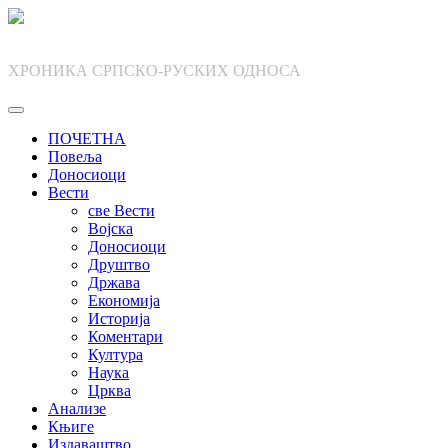
Skip
to
content
ХРОНИКА СРПСКО-РУСКИХ ОДНОСА
ПОЧЕТНА
Повеља
Доносиоци
Вести
све Вести
Војска
Доносиоци
Друштво
Држава
Економија
Историја
Коментари
Култура
Наука
Црква
Анализе
Књиге
Издаваштво