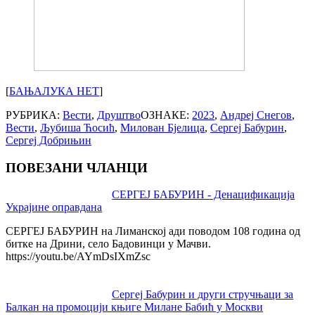
[
БАЊАЛУКА НЕТ
]
РУБРИКА:
Вести
,
Друштво
ОЗНАКЕ:
2023
,
Андреј Снегов
,
Вести
,
Љубиша Ћосић
,
Милован Бјелица
,
Сергеј Бабурин
,
Сергеј Добрињин
ПОВЕЗАНИ ЧЛАНЦИ
Post
СЕРГЕЈ БАБУРИН - Денацификација
Украјине оправдана
navigation
СЕРГЕЈ БАБУРИН на Лиманској ади поводом 108 година од
битке на Дрини, село Бадовинци у Мачви.
https://youtu.be/AYmDsIXmZsc
Сергеј Бабурин и други стручњаци за
Балкан на промоцији књиге Милане Бабић у Москви