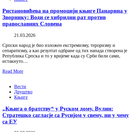
Ристановићева на промоцији књиге Панарина у
Зворнику: Води се хибридни рат против
православних Словена
21.03.2026
Српски народ је био изложен екстремизму, тероризму и
сепаратизму, а као резултат одбране од тих напада створена је
Република Српска и то у вријеме када су Срби били сами,
истакнуто…
Read More
Вести
Друштво
Књиге
„Књига о братству“ у Руском дому. Вулин:
Стратешко сагласје са Русијом у свему, ни у чему
са ЕУ