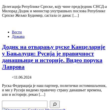
Делегација Републике Српске, коју чине предсједник СНСД-а
Милорад Додик и министар унутрашњих послова Републике
Српске Жељко Будимир, састала се данас […]
Вести
Држава
Додик на отварању руске Канцеларије
у Бањалуци: Русија је правичност
данашњице и историје. Видео порука
Лаврова
<11.06.2024
Руска Федерација је наш партнер, политички истомишљеник,
и ми у Русији видимо правичну страну данашњег времена,
али и историје, рекао […]
Search