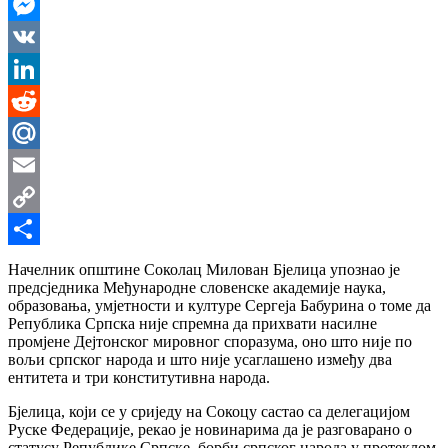
WhatsApp
Messenger
VK
LinkedIn
Reddit
Mail.Ru
Email
Copy
Link
Share
Начелник општине Соколац Милован Бјелица упознао је
предсједника Међународне словенске академије наука,
образовања, умјетности и културе Сергеја Бабурина о томе да
Република Српска није спремна да прихвати насилне
промјене Дејтонског мировног споразума, оно што није по
вољи српског народа и што није усаглашено између два
ентитета и три конститутивна народа.
Бјелица, који се у сриједу на Сокоцу састао са делегацијом
Руске Федерације, рекао је новинарима да је разговарано о
статусу Републике Српске, борби српског народа у протеклом