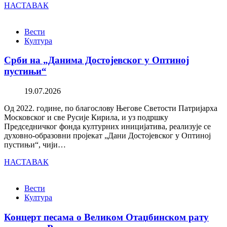
НАСТАВАК
Вести
Култура
Срби на „Данима Достојевског у Оптиној
пустињи“
19.07.2026
Од 2022. године, по благослову Његове Светости Патријарха
Московског и све Русије Кирила, и уз подршку
Председничког фонда културних иницијатива, реализује се
духовно-образовни пројекат „Дани Достојевског у Оптиној
пустињи“, чији…
НАСТАВАК
Вести
Култура
Концерт песама о Великом Отаџбинском рату