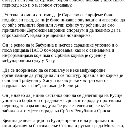
периоду, као и о његовом страдању.
„Упознали смо их о томе да је Сарајево све вријеме било
подијељен град, да није било никакве окупације и агресије, да
су овђе огњишта бранили људи који су ту рођени, да смо
прихватили Дејтонски мировни споразум и да желимо да га
спроводимо“, изјавио је Бјелица новинарима.
Он је рекао да је Бабурина и његове сараднике упознао и о
посљедицама НАТО бомбардовања, као и о сазнањима и
информацијама које има о Србима којима је суђено у
међународном суду у Хагу.
„Да се побринемо да се пошаљу и неке међународне
организације да утврде да ли се поштују правила по којима је
основан Трибунал у Хагу и какав је њихов третман на
издржавању казне“, истакао је Бјелица.
Он је навео да је циљ састанка био да се делегација из Русије
упозна са борбом и страдањима српског народа у протеклом
периоду, те изразио наду да ће руске телевизијске куће
забиљежити мјеста страдања Срба у Републици Српској.
Бјелица је делегацији из Русије пренио и да је прихватио
иницијативу за братимљење Сокоца и руског града Можајска,