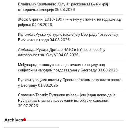
Владимир Кршљанин: „Олуја“, раскринкавање и крај
отпадничке империје
05.08.2026
Жорж Скригин (1910-1997) – њему у спомен, на годишњицу
рођења
04.08.2026
Изложба „Руско културно наслеђе у Београду” отворена у
Библиотеци града
04.08.2026
Амбасада Русије: Државе НАТО и ЕУ носе посебну
одговорност за “Олују”
04.08.2026
Међународни конкурс о нацистичком геноциду над
совјетским народом представљен у Београду
03.08.2026
Руским јунацима палим у Првом светском рату одата пошта
у Београду
01.08.2026
Славенко Терзић: Путинова изјава – још један доказ да је
Русија наш главни вишевековни историјски савезник
30.07.2026
Archives