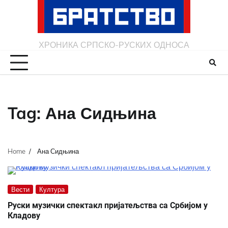
Skip
to
content
ХРОНИКА СРПСКО-РУСКИХ ОДНОСА
Tag:
Ана Сидњина
Home
Ана Сидњина
Вести
Култура
Руски музички спектакл пријатељства са Србијом у
Кладову