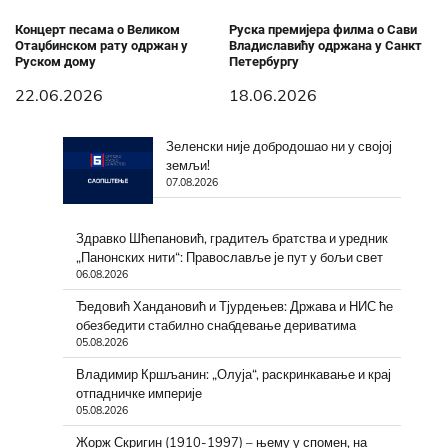
Концерт песама о Великом
Руска премијера филма о Сави
Отаџбинском рату одржан у
Владиславићу одржана у Санкт
Руском дому
Петербургу
22.06.2026
18.06.2026
Зеленски није добродошао ни у својој
земљи!
07.08.2026
Здравко Шћепановић, градитељ братства и уредник
„Панонских нити“: Православље је пут у бољи свет
06.08.2026
Ђедовић Хандановић и Тјурдењев: Држава и НИС ће
обезбедити стабилно снабдевање дериватима
05.08.2026
Владимир Кршљанин: „Олуја“, раскринкавање и крај
отпадничке империје
05.08.2026
Жорж Скригин (1910-1997) – њему у спомен, на