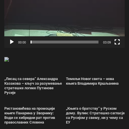
00:00
03:09
„Лисац са севера“ Александра
Темељи Новог света – нова
Казакова – кључ за разумевање
књига Владимира Кршљанина
стратешке логике Путинове
Русије
Ристановићева на промоцији
„Књига о братству“ у Руском
књиге Панарина у Зворнику:
дому. Вулин: Стратешко сагласје
Води се хибридни рат против
са Русијом у свему, ни у чему са
православних Словена
ЕУ