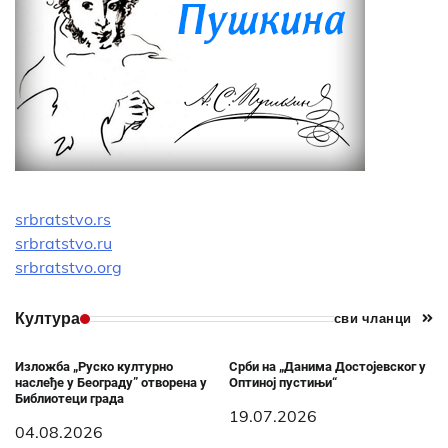
srbratstvo.rs
srbratstvo.ru
srbratstvo.org
Култура
сви чланци
Изложба „Руско културно
Срби на „Данима Достојевског у
наслеђе у Београду” отворена у
Оптиној пустињи“
Библиотеци града
19.07.2026
04.08.2026