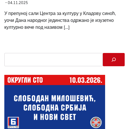
04.11.2025
У препуној сали Центра за културу у Кладову синоћ,
уочи Дана народног јединства одржано је изузетно
културно вече под називом […]
Search