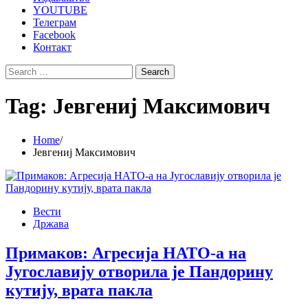
YOUTUBE
Телеграм
Facebook
Контакт
Search
for:
Tag:
Јевгениј Максимович
Home
Јевгениј Максимович
Вести
Држава
Примаков: Агресија НАТО-а на
Југославију отворила је Пандорину
кутију, врата пакла