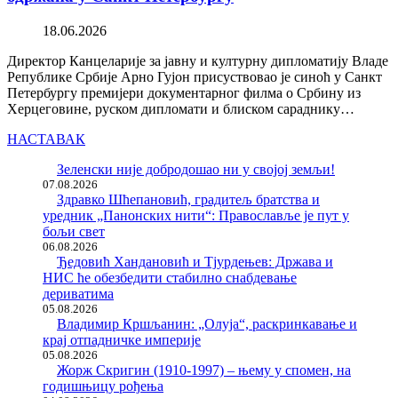
18.06.2026
Директор Канцеларије за јавну и културну дипломатију Владе
Републике Србије Арно Гујон присуствовао је синоћ у Санкт
Петербургу премијери документарног филма о Србину из
Херцеговине, руском дипломати и блиском сараднику…
НАСТАВАК
Зеленски није добродошао ни у својој земљи!
07.08.2026
Здравко Шћепановић, градитељ братства и
уредник „Панонских нити“: Православље је пут у
бољи свет
06.08.2026
Ђедовић Хандановић и Тјурдењев: Држава и
НИС ће обезбедити стабилно снабдевање
дериватима
05.08.2026
Владимир Кршљанин: „Олуја“, раскринкавање и
крај отпадничке империје
05.08.2026
Жорж Скригин (1910-1997) – њему у спомен, на
годишњицу рођења