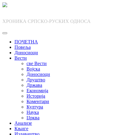
Skip
to
content
ХРОНИКА СРПСКО-РУСКИХ ОДНОСА
ПОЧЕТНА
Повеља
Доносиоци
Вести
све Вести
Војска
Доносиоци
Друштво
Држава
Економија
Историја
Коментари
Култура
Наука
Црква
Анализе
Књиге
Издаваштво