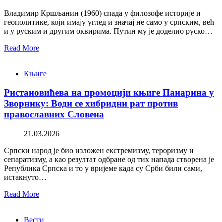
Владимир Кршљанин (1960) спада у филозофе историје и
геополитике, који имају углед и значај не само у српским, већ
и у руским и другим оквирима. Путин му је доделио руско…
Read More
Књиге
Ристановићева на промоцији књиге Панарина у
Зворнику: Води се хибридни рат против
православних Словена
21.03.2026
Српски народ је био изложен екстремизму, тероризму и
сепаратизму, а као резултат одбране од тих напада створена је
Република Српска и то у вријеме када су Срби били сами,
истакнуто…
Read More
Вести