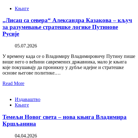
Књиге
„Лисац са севера“ Александра Казакова – кључ
за разумевање стратешке логике Путинове
Русије
05.07.2026
У времену када се о Владимиру Владимировичу Путину пише
више него о већини савремених државника, мало је књига
које покушавају да проникну у дубље идејне и стратешке
основе његове политике.…
Read More
Издаваштво
Књиге
Темељи Новог света – нова књига Владимира
Кршљанина
04.04.2026