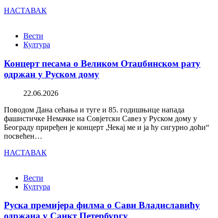
НАСТАВАК
Вести
Култура
Концерт песама о Великом Отаџбинском рату
одржан у Руском дому
22.06.2026
Поводом Дана сећања и туге и 85. годишњице напада
фашистичке Немачке на Совјетски Савез у Руском дому у
Београду приређен је концерт „Чекај ме и ја ћу сигурно доћи“
посвећен…
НАСТАВАК
Вести
Култура
Руска премијера филма о Сави Владиславићу
одржана у Санкт Петербургу