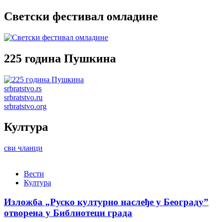
Светски фестивал омладине
225 година Пушкина
srbratstvo.rs
srbratstvo.ru
srbratstvo.org
Култура
сви чланци
Вести
Култура
Изложба „Руско културно наслеђе у Београду”
отворена у Библиотеци града