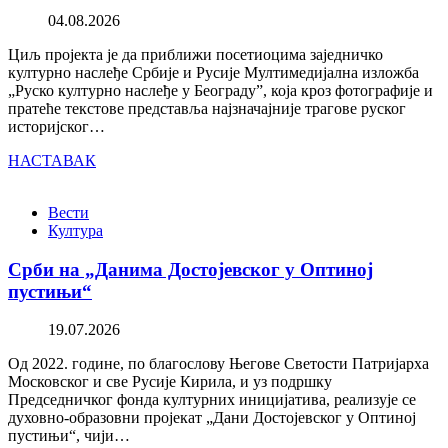
04.08.2026
Циљ пројекта је да приближи посетиоцима заједничко
културно наслеђе Србије и Русије Мултимедијална изложба
„Руско културно наслеђе у Београду”, која кроз фотографије и
пратеће текстове представља најзначајније трагове руског
историјског…
НАСТАВАК
Вести
Култура
Срби на „Данима Достојевског у Оптиној
пустињи“
19.07.2026
Од 2022. године, по благослову Његове Светости Патријарха
Московског и све Русије Кирила, и уз подршку
Председничког фонда културних иницијатива, реализује се
духовно-образовни пројекат „Дани Достојевског у Оптиној
пустињи“, чији…