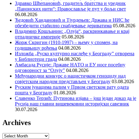
Здравко Шћепановић, градитељ братства и уредник
„Панонских нити“: Православље је пут у бољи свет
06.08.2026
Ђедовић Хандановић и Тјурдењев: Држава и НИС ће
обезбедити стабилно снабдевање дериватима
05.08.2026
Владимир Кршљанин: „Олуја“, раскринкавање и крај
отпадничке империје
05.08.2026
Жорж Скригин (1910-1997) – њему у спомен, на
годишњицу рођења
04.08.2026
Изложба „Руско културно наслеђе у Београду” отворена
у Библиотеци града
04.08.2026
Амбасада Русије: Државе НАТО и ЕУ носе посебну
одговорност за “Олују”
04.08.2026
Међународни конкурс о нацистичком геноциду над
совјетским народом представљен у Београду
03.08.2026
Руским јунацима палим у Првом светском рату одата
пошта у Београду
01.08.2026
Славенко Терзић: Путинова изјава – још један доказ да је
Русија наш главни вишевековни историјски савезник
30.07.2026
Archives
Archives