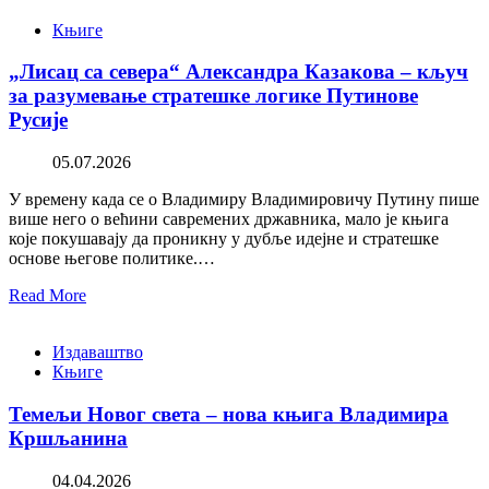
Књиге
„Лисац са севера“ Александра Казакова – кључ
за разумевање стратешке логике Путинове
Русије
05.07.2026
У времену када се о Владимиру Владимировичу Путину пише
више него о већини савремених државника, мало је књига
које покушавају да проникну у дубље идејне и стратешке
основе његове политике.…
Read More
Издаваштво
Књиге
Темељи Новог света – нова књига Владимира
Кршљанина
04.04.2026