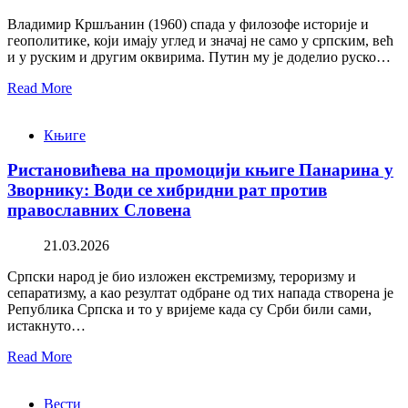
Владимир Кршљанин (1960) спада у филозофе историје и
геополитике, који имају углед и значај не само у српским, већ
и у руским и другим оквирима. Путин му је доделио руско…
Read More
Књиге
Ристановићева на промоцији књиге Панарина у
Зворнику: Води се хибридни рат против
православних Словена
21.03.2026
Српски народ је био изложен екстремизму, тероризму и
сепаратизму, а као резултат одбране од тих напада створена је
Република Српска и то у вријеме када су Срби били сами,
истакнуто…
Read More
Вести