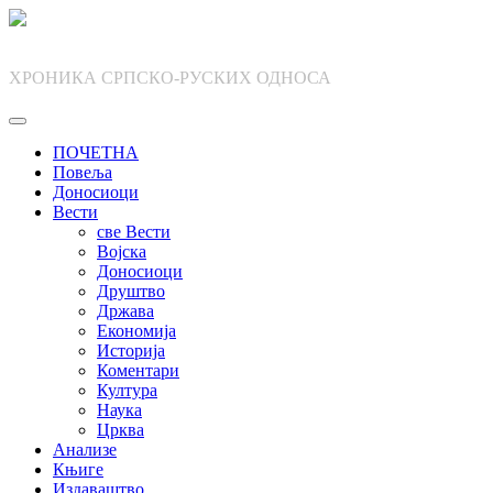
Skip
to
content
ХРОНИКА СРПСКО-РУСКИХ ОДНОСА
ПОЧЕТНА
Повеља
Доносиоци
Вести
све Вести
Војска
Доносиоци
Друштво
Држава
Економија
Историја
Коментари
Култура
Наука
Црква
Анализе
Књиге
Издаваштво