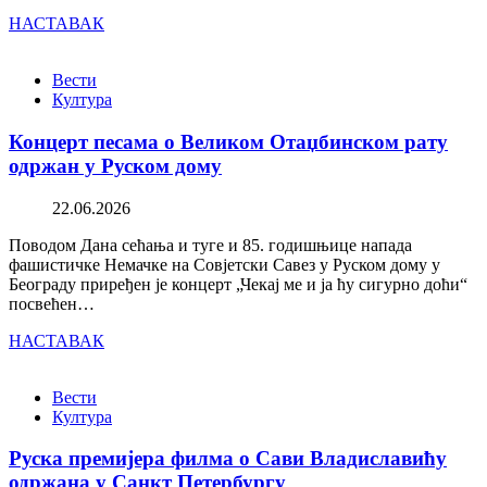
НАСТАВАК
Вести
Култура
Концерт песама о Великом Отаџбинском рату
одржан у Руском дому
22.06.2026
Поводом Дана сећања и туге и 85. годишњице напада
фашистичке Немачке на Совјетски Савез у Руском дому у
Београду приређен је концерт „Чекај ме и ја ћу сигурно доћи“
посвећен…
НАСТАВАК
Вести
Култура
Руска премијера филма о Сави Владиславићу
одржана у Санкт Петербургу