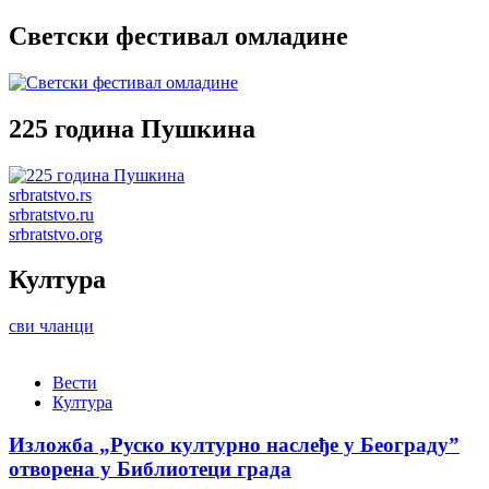
Светски фестивал омладине
225 година Пушкина
srbratstvo.rs
srbratstvo.ru
srbratstvo.org
Култура
сви чланци
Вести
Култура
Изложба „Руско културно наслеђе у Београду”
отворена у Библиотеци града