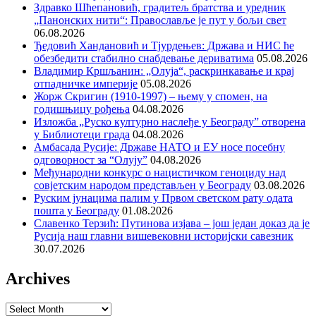
Здравко Шћепановић, градитељ братства и уредник
„Панонских нити“: Православље је пут у бољи свет
06.08.2026
Ђедовић Хандановић и Тјурдењев: Држава и НИС ће
обезбедити стабилно снабдевање дериватима
05.08.2026
Владимир Кршљанин: „Олуја“, раскринкавање и крај
отпадничке империје
05.08.2026
Жорж Скригин (1910-1997) – њему у спомен, на
годишњицу рођења
04.08.2026
Изложба „Руско културно наслеђе у Београду” отворена
у Библиотеци града
04.08.2026
Амбасада Русије: Државе НАТО и ЕУ носе посебну
одговорност за “Олују”
04.08.2026
Међународни конкурс о нацистичком геноциду над
совјетским народом представљен у Београду
03.08.2026
Руским јунацима палим у Првом светском рату одата
пошта у Београду
01.08.2026
Славенко Терзић: Путинова изјава – још један доказ да је
Русија наш главни вишевековни историјски савезник
30.07.2026
Archives
Archives