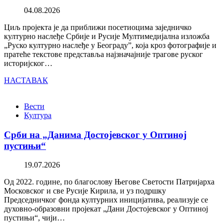
04.08.2026
Циљ пројекта је да приближи посетиоцима заједничко
културно наслеђе Србије и Русије Мултимедијална изложба
„Руско културно наслеђе у Београду”, која кроз фотографије и
пратеће текстове представља најзначајније трагове руског
историјског…
НАСТАВАК
Вести
Култура
Срби на „Данима Достојевског у Оптиној
пустињи“
19.07.2026
Од 2022. године, по благослову Његове Светости Патријарха
Московског и све Русије Кирила, и уз подршку
Председничког фонда културних иницијатива, реализује се
духовно-образовни пројекат „Дани Достојевског у Оптиној
пустињи“, чији…