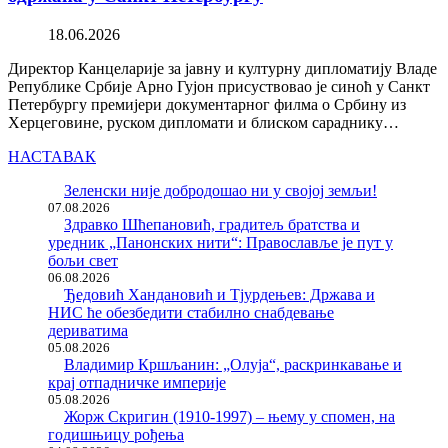
18.06.2026
Директор Канцеларије за јавну и културну дипломатију Владе
Републике Србије Арно Гујон присуствовао је синоћ у Санкт
Петербургу премијери документарног филма о Србину из
Херцеговине, руском дипломати и блиском сараднику…
НАСТАВАК
Зеленски није добродошао ни у својој земљи!
07.08.2026
Здравко Шћепановић, градитељ братства и
уредник „Панонских нити“: Православље је пут у
бољи свет
06.08.2026
Ђедовић Хандановић и Тјурдењев: Држава и
НИС ће обезбедити стабилно снабдевање
дериватима
05.08.2026
Владимир Кршљанин: „Олуја“, раскринкавање и
крај отпадничке империје
05.08.2026
Жорж Скригин (1910-1997) – њему у спомен, на
годишњицу рођења