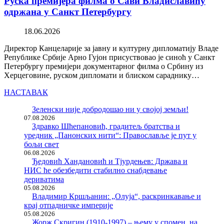
Руска премијера филма о Сави Владиславићу
одржана у Санкт Петербургу
18.06.2026
Директор Канцеларије за јавну и културну дипломатију Владе
Републике Србије Арно Гујон присуствовао је синоћ у Санкт
Петербургу премијери документарног филма о Србину из
Херцеговине, руском дипломати и блиском сараднику…
НАСТАВАК
Зеленски није добродошао ни у својој земљи!
07.08.2026
Здравко Шћепановић, градитељ братства и
уредник „Панонских нити“: Православље је пут у
бољи свет
06.08.2026
Ђедовић Хандановић и Тјурдењев: Држава и
НИС ће обезбедити стабилно снабдевање
дериватима
05.08.2026
Владимир Кршљанин: „Олуја“, раскринкавање и
крај отпадничке империје
05.08.2026
Жорж Скригин (1910-1997) – њему у спомен, на