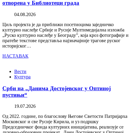
отворена у Библиотеци града
04.08.2026
Циљ пројекта је да приближи посетиоцима заједничко
културно наслеђе Србије и Русије Мултимедијална изложба
„Руско културно наслеђе у Београду”, која кроз фотографије и
пратеће текстове представља најзначајније трагове руског
историјског…
НАСТАВАК
Вести
Култура
Срби на „Данима Достојевског у Оптиној
пустињи“
19.07.2026
Од 2022. године, по благослову Његове Светости Патријарха
Московског и све Русије Кирила, и уз подршку
Председничког фонда културних иницијатива, реализује се
духовно-образовни пројекат „Дани Достојевског у Оптиној