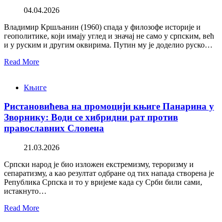
04.04.2026
Владимир Кршљанин (1960) спада у филозофе историје и
геополитике, који имају углед и значај не само у српским, већ
и у руским и другим оквирима. Путин му је доделио руско…
Read More
Књиге
Ристановићева на промоцији књиге Панарина у
Зворнику: Води се хибридни рат против
православних Словена
21.03.2026
Српски народ је био изложен екстремизму, тероризму и
сепаратизму, а као резултат одбране од тих напада створена је
Република Српска и то у вријеме када су Срби били сами,
истакнуто…
Read More