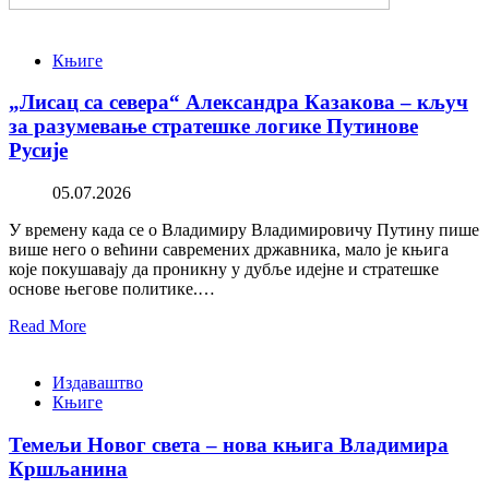
Књиге
„Лисац са севера“ Александра Казакова – кључ
за разумевање стратешке логике Путинове
Русије
05.07.2026
У времену када се о Владимиру Владимировичу Путину пише
више него о већини савремених државника, мало је књига
које покушавају да проникну у дубље идејне и стратешке
основе његове политике.…
Read More
Издаваштво
Књиге
Темељи Новог света – нова књига Владимира
Кршљанина