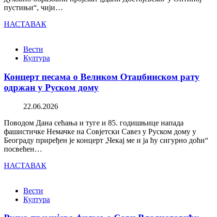
пустињи“, чији…
НАСТАВАК
Вести
Култура
Концерт песама о Великом Отаџбинском рату
одржан у Руском дому
22.06.2026
Поводом Дана сећања и туге и 85. годишњице напада
фашистичке Немачке на Совјетски Савез у Руском дому у
Београду приређен је концерт „Чекај ме и ја ћу сигурно доћи“
посвећен…
НАСТАВАК
Вести
Култура