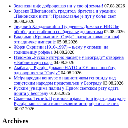
Зеленски није добродошао ни у својој земљи!
07.08.2026
Здравко Шћепановић, градитељ братства и уредник
„Панонских нити“: Православље је пут у бољи свет
06.08.2026
Ђедовић Хандановић и Тјурдењев: Држава и НИС ће
обезбедити стабилно снабдевање дериватима
05.08.2026
Владимир Кршљанин: „Олуја“, раскринкавање и крај
отпадничке империје
05.08.2026
Жорж Скригин (1910-1997) – њему у спомен, на
годишњицу рођења
04.08.2026
Изложба „Руско културно наслеђе у Београду” отворена
у Библиотеци града
04.08.2026
Амбасада Русије: Државе НАТО и ЕУ носе посебну
одговорност за “Олују”
04.08.2026
Међународни конкурс о нацистичком геноциду над
совјетским народом представљен у Београду
03.08.2026
Руским јунацима палим у Првом светском рату одата
пошта у Београду
01.08.2026
Славенко Терзић: Путинова изјава – још један доказ да је
Русија наш главни вишевековни историјски савезник
30.07.2026
Archives