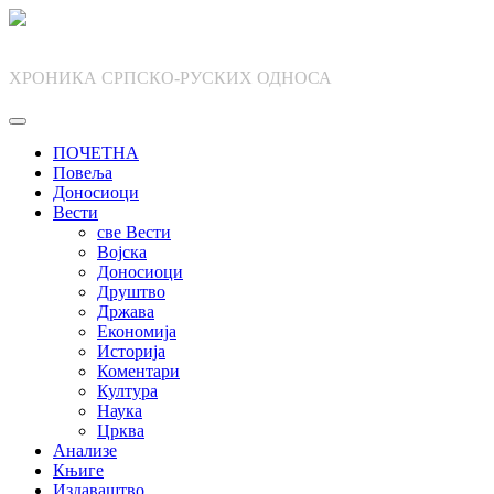
Skip
to
content
ХРОНИКА СРПСКО-РУСКИХ ОДНОСА
ПОЧЕТНА
Повеља
Доносиоци
Вести
све Вести
Војска
Доносиоци
Друштво
Држава
Економија
Историја
Коментари
Култура
Наука
Црква
Анализе
Књиге
Издаваштво