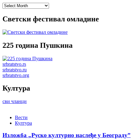
Archives
Светски фестивал омладине
225 година Пушкина
srbratstvo.rs
srbratstvo.ru
srbratstvo.org
Култура
сви чланци
Вести
Култура
Изложба „Руско културно наслеђе у Београду”