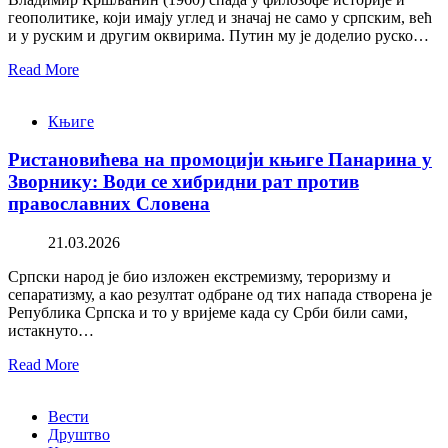
геополитике, који имају углед и значај не само у српским, већ
и у руским и другим оквирима. Путин му је доделио руско…
Read More
Књиге
Ристановићева на промоцији књиге Панарина у
Зворнику: Води се хибридни рат против
православних Словена
21.03.2026
Српски народ је био изложен екстремизму, тероризму и
сепаратизму, а као резултат одбране од тих напада створена је
Република Српска и то у вријеме када су Срби били сами,
истакнуто…
Read More
Вести
Друштво