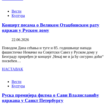
Вести
Култура
Концерт песама о Великом Отаџбинском рату
одржан у Руском дому
22.06.2026
Поводом Дана сећања и туге и 85. годишњице напада
фашистичке Немачке на Совјетски Савез у Руском дому у
Београду приређен је концерт „Чекај ме и ја ћу сигурно доћи“
посвећен…
НАСТАВАК
Вести
Култура
Руска премијера филма о Сави Владиславићу
одржана у Санкт Петербургу