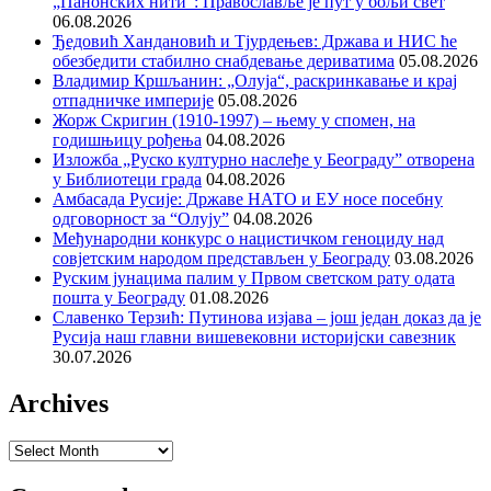
„Панонских нити“: Православље је пут у бољи свет
06.08.2026
Ђедовић Хандановић и Тјурдењев: Држава и НИС ће
обезбедити стабилно снабдевање дериватима
05.08.2026
Владимир Кршљанин: „Олуја“, раскринкавање и крај
отпадничке империје
05.08.2026
Жорж Скригин (1910-1997) – њему у спомен, на
годишњицу рођења
04.08.2026
Изложба „Руско културно наслеђе у Београду” отворена
у Библиотеци града
04.08.2026
Амбасада Русије: Државе НАТО и ЕУ носе посебну
одговорност за “Олују”
04.08.2026
Међународни конкурс о нацистичком геноциду над
совјетским народом представљен у Београду
03.08.2026
Руским јунацима палим у Првом светском рату одата
пошта у Београду
01.08.2026
Славенко Терзић: Путинова изјава – још један доказ да је
Русија наш главни вишевековни историјски савезник
30.07.2026
Archives
Archives