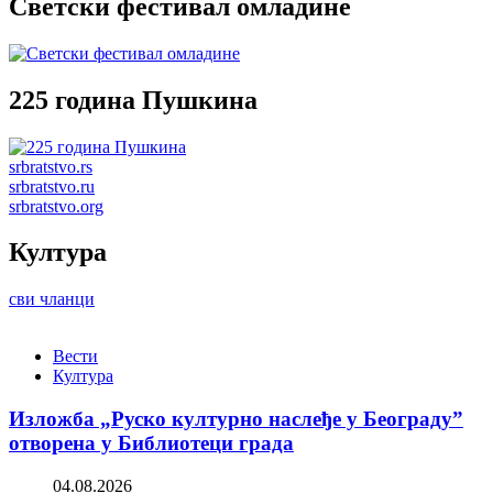
Светски фестивал омладине
225 година Пушкина
srbratstvo.rs
srbratstvo.ru
srbratstvo.org
Култура
сви чланци
Вести
Култура
Изложба „Руско културно наслеђе у Београду”
отворена у Библиотеци града
04.08.2026