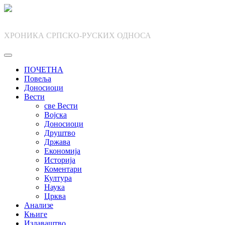
Skip
to
content
ХРОНИКА СРПСКО-РУСКИХ ОДНОСА
ПОЧЕТНА
Повеља
Доносиоци
Вести
све Вести
Војска
Доносиоци
Друштво
Држава
Економија
Историја
Коментари
Култура
Наука
Црква
Анализе
Књиге
Издаваштво