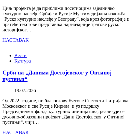
Циљ пројекта је да приближи посетиоцима заједничко
културно наслеђе Србије и Русије Мултимедијална изложба
„Руско културно наслеђе у Београду”, која кроз фотографије и
пратеће текстове представља најзначајније трагове руског
историјског…
НАСТАВАК
Вести
Култура
Срби на „Данима Достојевског у Оптиној
пустињи“
19.07.2026
Од 2022. године, по благослову Његове Светости Патријарха
Московског и све Русије Кирила, и уз подршку
Председничког фонда културних иницијатива, реализује се
духовно-образовни пројекат „Дани Достојевског у Оптиној
пустињи“, чији…
НАСТАВАК