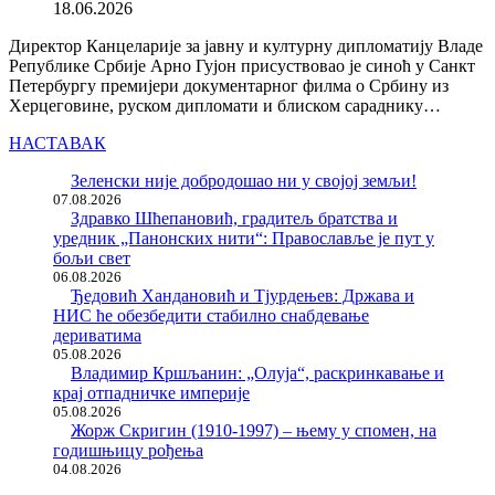
18.06.2026
Директор Канцеларије за јавну и културну дипломатију Владе
Републике Србије Арно Гујон присуствовао је синоћ у Санкт
Петербургу премијери документарног филма о Србину из
Херцеговине, руском дипломати и блиском сараднику…
НАСТАВАК
Зеленски није добродошао ни у својој земљи!
07.08.2026
Здравко Шћепановић, градитељ братства и
уредник „Панонских нити“: Православље је пут у
бољи свет
06.08.2026
Ђедовић Хандановић и Тјурдењев: Држава и
НИС ће обезбедити стабилно снабдевање
дериватима
05.08.2026
Владимир Кршљанин: „Олуја“, раскринкавање и
крај отпадничке империје
05.08.2026
Жорж Скригин (1910-1997) – њему у спомен, на
годишњицу рођења
04.08.2026