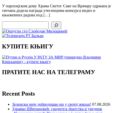
У парохијском дому Храма Светог Саве на Врачару одржана је
свечана додела награда учесницима конкурса видео и
књижевних радова под […]
Search
КУПИТЕ КЊИГУ
ПРАТИТЕ НАС НА ТЕЛЕГРАМУ
Recent Posts
Зеленски није добродошао ни у својој земљи!
07.08.2026
Здравко Шћепановић, градитељ братства и уредник