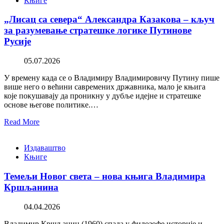
Књиге
„Лисац са севера“ Александра Казакова – кључ
за разумевање стратешке логике Путинове
Русије
05.07.2026
У времену када се о Владимиру Владимировичу Путину пише
више него о већини савремених државника, мало је књига
које покушавају да проникну у дубље идејне и стратешке
основе његове политике.…
Read More
Издаваштво
Књиге
Темељи Новог света – нова књига Владимира
Кршљанина
04.04.2026
Владимир Кршљанин (1960) спада у филозофе историје и