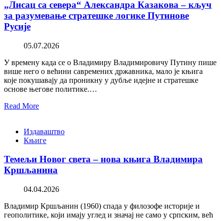
„Лисац са севера“ Александра Казакова – кључ
за разумевање стратешке логике Путинове
Русије
05.07.2026
У времену када се о Владимиру Владимировичу Путину пише
више него о већини савремених државника, мало је књига
које покушавају да проникну у дубље идејне и стратешке
основе његове политике.…
Read More
Издаваштво
Књиге
Темељи Новог света – нова књига Владимира
Кршљанина
04.04.2026
Владимир Кршљанин (1960) спада у филозофе историје и
геополитике, који имају углед и значај не само у српским, већ