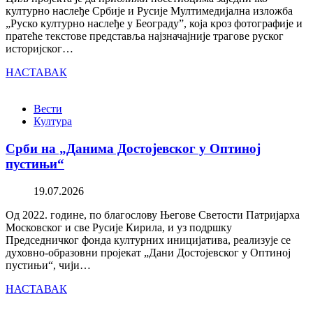
културно наслеђе Србије и Русије Мултимедијална изложба
„Руско културно наслеђе у Београду”, која кроз фотографије и
пратеће текстове представља најзначајније трагове руског
историјског…
НАСТАВАК
Вести
Култура
Срби на „Данима Достојевског у Оптиној
пустињи“
19.07.2026
Од 2022. године, по благослову Његове Светости Патријарха
Московског и све Русије Кирила, и уз подршку
Председничког фонда културних иницијатива, реализује се
духовно-образовни пројекат „Дани Достојевског у Оптиној
пустињи“, чији…
НАСТАВАК