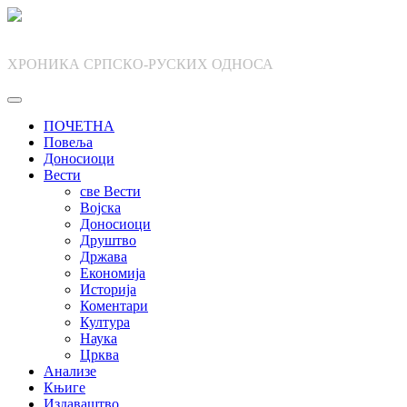
Skip
to
content
ХРОНИКА СРПСКО-РУСКИХ ОДНОСА
ПОЧЕТНА
Повеља
Доносиоци
Вести
све Вести
Војска
Доносиоци
Друштво
Држава
Економија
Историја
Коментари
Култура
Наука
Црква
Анализе
Књиге
Издаваштво