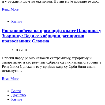
и у руским и другим оквирима. Путин му је доделио руско…
Read More
Књиге
Ристановићева на промоцији књиге Панарина у
Зворнику: Води се хибридни рат против
православних Словена
21.03.2026
Српски народ је био изложен екстремизму, тероризму и
сепаратизму, а као резултат одбране од тих напада створена је
Република Српска и то у вријеме када су Срби били сами,
истакнуто…
Read More
Вести
Друштво
Књиге