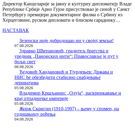
Директор Канцеларије за јавну и културну дипломатију Владе
Републике Србије Арно Гујон присуствовао је синоћ у Санкт
Петербургу премијери документарног филма о Србину из
Херцеговине, руском дипломати и блиском сараднику…
НАСТАВАК
Зеленски није добродошао ни у својој земљи!
07.08.2026
Здравко Шћепановић, градитељ братства и
уредник „Панонских нити“: Православље је пут у
бољи свет
06.08.2026
Ђедовић Хандановић и Тјурдењев: Држава и
НИС ће обезбедити стабилно снабдевање
дериватима
05.08.2026
Владимир Кршљанин: „Олуја“, раскринкавање и
крај отпадничке империје
05.08.2026
Жорж Скригин (1910-1997) – њему у спомен, на
годишњицу рођења
04.08.2026