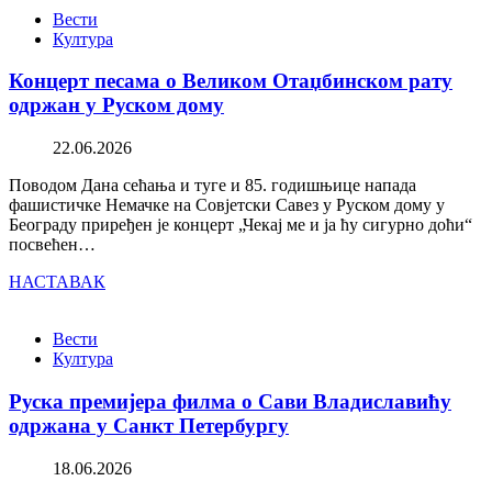
Вести
Култура
Концерт песама о Великом Отаџбинском рату
одржан у Руском дому
22.06.2026
Поводом Дана сећања и туге и 85. годишњице напада
фашистичке Немачке на Совјетски Савез у Руском дому у
Београду приређен је концерт „Чекај ме и ја ћу сигурно доћи“
посвећен…
НАСТАВАК
Вести
Култура
Руска премијера филма о Сави Владиславићу
одржана у Санкт Петербургу
18.06.2026