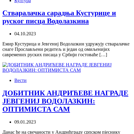
Култура
Стваралачка сарадња Кустурице и
руског писца Водолазкина
04.10.2023
Емир Кустурица и Јевгениј Водолазкин удружују стваралачке
снаге Прослављени редитељ и један од омиљенијих
савремених руских писаца у Србији гостоваће […]
Вести
ДОБИТНИК АНДРИЋЕВЕ НАГРАДЕ
ЈЕВГЕНИЈ ВОДОЛАЗКИН:
ОПТИМИСТА САМ
09.01.2023
Данас ће на свечаности у Андрићграду српском пјеснику