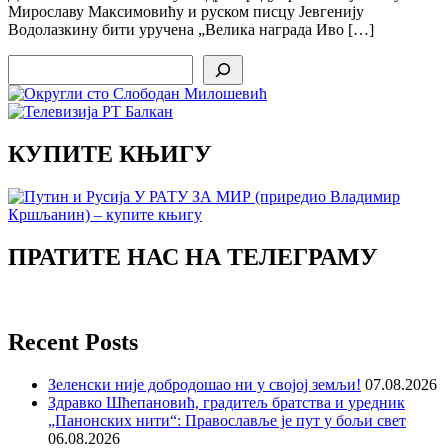
Мирославу Максимовићу и руском писцу Јевгенију
Водолазкину бити уручена „Велика награда Иво […]
Search
КУПИТЕ КЊИГУ
ПРАТИТЕ НАС НА ТЕЛЕГРАМУ
Recent Posts
Зеленски није добродошао ни у својој земљи!
07.08.2026
Здравко Шћепановић, градитељ братства и уредник
„Панонских нити“: Православље је пут у бољи свет
06.08.2026