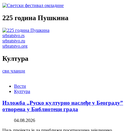
225 година Пушкина
srbratstvo.rs
srbratstvo.ru
srbratstvo.org
Култура
сви чланци
Вести
Култура
Изложба „Руско културно наслеђе у Београду”
отворена у Библиотеци града
04.08.2026
Циљ пројекта је да приближи посетиоцима заједничко