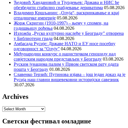
Ђедовић Хандановић и Тјурдењев: Држава и НИС ће
обезбедити стабилно снабдевање дериватима
05.08.2026
Владимир Кршљанин: „Олуја“, раскринкавање и крај
отпадничке империје
05.08.2026
Жорж Скригин (1910-1997) – њему у спомен, на
годишњицу рођења
04.08.2026
Изложба „Руско културно наслеђе у Београду” отворена
у Библиотеци града
04.08.2026
Амбасада Русије: Државе НАТО и ЕУ носе посебну
одговорност за “Олују”
04.08.2026
Међународни конкурс о нацистичком геноциду над
совјетским народом представљен у Београду
03.08.2026
Руским јунацима палим у Првом светском рату одата
пошта у Београду
01.08.2026
Славенко Терзић: Путинова изјава – још један доказ да је
Русија наш главни вишевековни историјски савезник
30.07.2026
Archives
Archives
Светски фестивал омладине