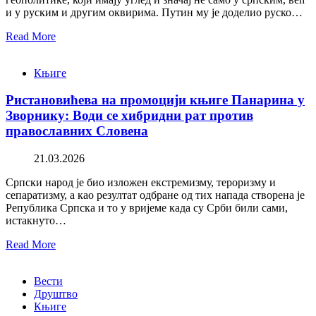
и у руским и другим оквирима. Путин му је доделио руско…
Read More
Књиге
Ристановићева на промоцији књиге Панарина у
Зворнику: Води се хибридни рат против
православних Словена
21.03.2026
Српски народ је био изложен екстремизму, тероризму и
сепаратизму, а као резултат одбране од тих напада створена је
Република Српска и то у вријеме када су Срби били сами,
истакнуто…
Read More
Вести
Друштво
Књиге