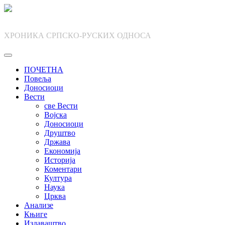
Skip
to
content
ХРОНИКА СРПСКО-РУСКИХ ОДНОСА
ПОЧЕТНА
Повеља
Доносиоци
Вести
све Вести
Војска
Доносиоци
Друштво
Држава
Економија
Историја
Коментари
Култура
Наука
Црква
Анализе
Књиге
Издаваштво