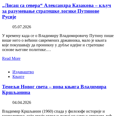
„Лисац са севера“ Александра Казакова – кључ
за разумевање стратешке логике Путинове
Русије
05.07.2026
У времену када се о Владимиру Владимировичу Путину пише
више него о већини савремених државника, мало је књига
које покушавају да проникну у дубље идејне и стратешке
основе његове политике.…
Read More
Издаваштво
Књиге
Темељи Новог света – нова књига Владимира
Кршљанина
04.04.2026
Владимир Кршљанин (1960) спада у филозофе историје и
геополитике, који имају углед и значај не само у српским, већ