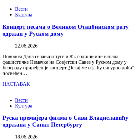
Вести
Култура
Концерт песама о Великом Отаџбинском рату
одржан у Руском дому
22.06.2026
Поводом Дана сећања и туге и 85. годишњице напада
фашистичке Немачке на Совјетски Савез у Руском дому у
Београду приређен је концерт „Чекај ме и ја ћу сигурно доћи“
посвећен…
НАСТАВАК
Вести
Култура
Руска премијера филма о Сави Владиславићу
одржана у Санкт Петербургу
18.06.2026