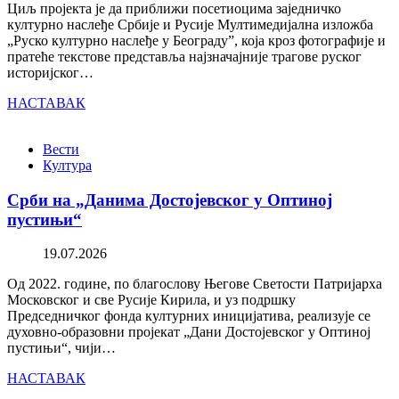
Циљ пројекта је да приближи посетиоцима заједничко
културно наслеђе Србије и Русије Мултимедијална изложба
„Руско културно наслеђе у Београду”, која кроз фотографије и
пратеће текстове представља најзначајније трагове руског
историјског…
НАСТАВАК
Вести
Култура
Срби на „Данима Достојевског у Оптиној
пустињи“
19.07.2026
Од 2022. године, по благослову Његове Светости Патријарха
Московског и све Русије Кирила, и уз подршку
Председничког фонда културних иницијатива, реализује се
духовно-образовни пројекат „Дани Достојевског у Оптиној
пустињи“, чији…
НАСТАВАК