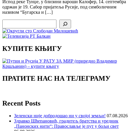
Испод реке Тунџе, у близини вароши Калофер, 14. септембра
одржан је 19. Сабор пријатеља Русије, под симболичним
називом “Бугарска и […]
Search
КУПИТЕ КЊИГУ
ПРАТИТЕ НАС НА ТЕЛЕГРАМУ
Recent Posts
Зеленски није добродошао ни у својој земљи!
07.08.2026
Здравко Шћепановић, градитељ братства и уредник
„Панонских нити“: Православље је пут у бољи свет