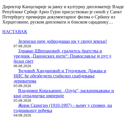
Директор Канцеларије за јавну и културну дипломатију Владе
Републике Србије Арно Гујон присуствовао је синоћ у Санкт
Петербургу премијери документарног филма о Србину из
Херцеговине, руском дипломати и блиском сараднику…
НАСТАВАК
Зеленски није добродошао ни у својој земљи!
07.08.2026
Здравко Шћепановић, градитељ братства и
уредник „Панонских нити“: Православље је пут у
бољи свет
06.08.2026
Ђедовић Хандановић и Тјурдењев: Држава и
НИС ће обезбедити стабилно снабдевање
дериватима
05.08.2026
Владимир Кршљанин: „Олуја“, раскринкавање и
крај отпадничке империје
05.08.2026
Жорж Скригин (1910-1997) – њему у спомен, на
годишњицу рођења
04.08.2026