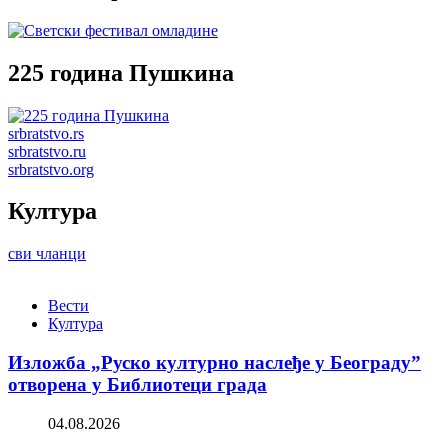
225 година Пушкина
srbratstvo.rs
srbratstvo.ru
srbratstvo.org
Култура
сви чланци
Вести
Култура
Изложба „Руско културно наслеђе у Београду”
отворена у Библиотеци града
04.08.2026