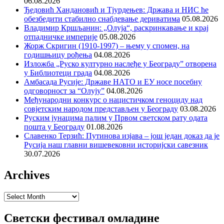
06.08.2026
Ђедовић Хандановић и Тјурдењев: Држава и НИС ће
обезбедити стабилно снабдевање дериватима
05.08.2026
Владимир Кршљанин: „Олуја“, раскринкавање и крај
отпадничке империје
05.08.2026
Жорж Скригин (1910-1997) – њему у спомен, на
годишњицу рођења
04.08.2026
Изложба „Руско културно наслеђе у Београду” отворена
у Библиотеци града
04.08.2026
Амбасада Русије: Државе НАТО и ЕУ носе посебну
одговорност за “Олују”
04.08.2026
Међународни конкурс о нацистичком геноциду над
совјетским народом представљен у Београду
03.08.2026
Руским јунацима палим у Првом светском рату одата
пошта у Београду
01.08.2026
Славенко Терзић: Путинова изјава – још један доказ да је
Русија наш главни вишевековни историјски савезник
30.07.2026
Archives
Archives
Светски фестивал омладине