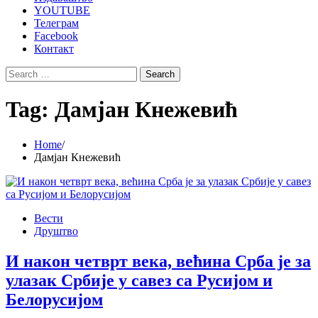
YOUTUBE
Телеграм
Facebook
Контакт
Search
for:
Tag:
Дамјан Кнежевић
Home
Дамјан Кнежевић
Вести
Друштво
И након четврт века, већина Срба је за
улазак Србије у савез са Русијом и
Белорусијом