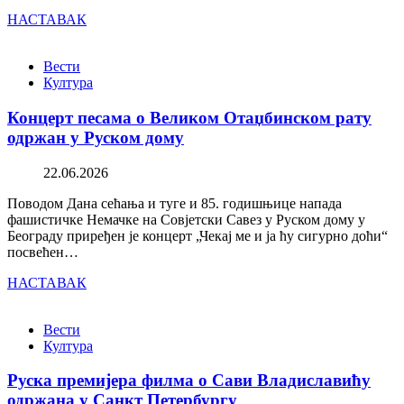
НАСТАВАК
Вести
Култура
Концерт песама о Великом Отаџбинском рату
одржан у Руском дому
22.06.2026
Поводом Дана сећања и туге и 85. годишњице напада
фашистичке Немачке на Совјетски Савез у Руском дому у
Београду приређен је концерт „Чекај ме и ја ћу сигурно доћи“
посвећен…
НАСТАВАК
Вести
Култура
Руска премијера филма о Сави Владиславићу
одржана у Санкт Петербургу