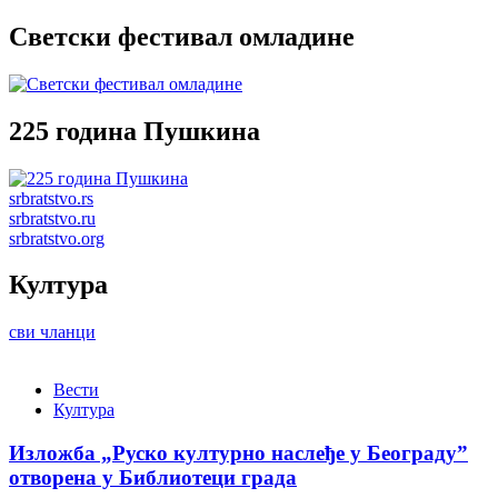
Светски фестивал омладине
225 година Пушкина
srbratstvo.rs
srbratstvo.ru
srbratstvo.org
Култура
сви чланци
Вести
Култура
Изложба „Руско културно наслеђе у Београду”
отворена у Библиотеци града