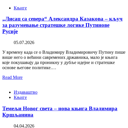
Књиге
„Лисац са севера“ Александра Казакова – кључ
за разумевање стратешке логике Путинове
Русије
05.07.2026
У времену када се о Владимиру Владимировичу Путину пише
више него о већини савремених државника, мало је књига
које покушавају да проникну у дубље идејне и стратешке
основе његове политике.…
Read More
Издаваштво
Књиге
Темељи Новог света – нова књига Владимира
Кршљанина
04.04.2026