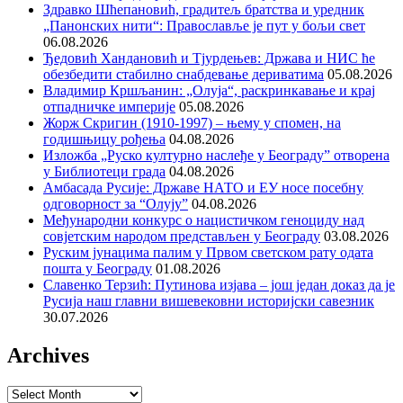
Здравко Шћепановић, градитељ братства и уредник
„Панонских нити“: Православље је пут у бољи свет
06.08.2026
Ђедовић Хандановић и Тјурдењев: Држава и НИС ће
обезбедити стабилно снабдевање дериватима
05.08.2026
Владимир Кршљанин: „Олуја“, раскринкавање и крај
отпадничке империје
05.08.2026
Жорж Скригин (1910-1997) – њему у спомен, на
годишњицу рођења
04.08.2026
Изложба „Руско културно наслеђе у Београду” отворена
у Библиотеци града
04.08.2026
Амбасада Русије: Државе НАТО и ЕУ носе посебну
одговорност за “Олују”
04.08.2026
Међународни конкурс о нацистичком геноциду над
совјетским народом представљен у Београду
03.08.2026
Руским јунацима палим у Првом светском рату одата
пошта у Београду
01.08.2026
Славенко Терзић: Путинова изјава – још један доказ да је
Русија наш главни вишевековни историјски савезник
30.07.2026
Archives
Archives