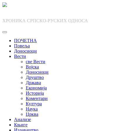
Skip
to
content
ХРОНИКА СРПСКО-РУСКИХ ОДНОСА
ПОЧЕТНА
Повеља
Доносиоци
Вести
све Вести
Војска
Доносиоци
Друштво
Држава
Економија
Историја
Коментари
Култура
Наука
Црква
Анализе
Књиге
Издаваштво