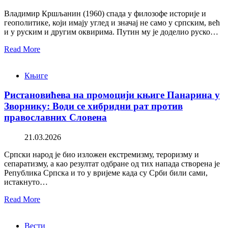
Владимир Кршљанин (1960) спада у филозофе историје и
геополитике, који имају углед и значај не само у српским, већ
и у руским и другим оквирима. Путин му је доделио руско…
Read More
Књиге
Ристановићева на промоцији књиге Панарина у
Зворнику: Води се хибридни рат против
православних Словена
21.03.2026
Српски народ је био изложен екстремизму, тероризму и
сепаратизму, а као резултат одбране од тих напада створена је
Република Српска и то у вријеме када су Срби били сами,
истакнуто…
Read More
Вести