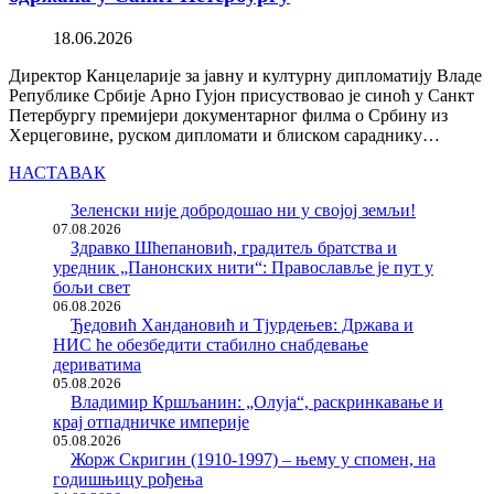
18.06.2026
Директор Канцеларије за јавну и културну дипломатију Владе
Републике Србије Арно Гујон присуствовао је синоћ у Санкт
Петербургу премијери документарног филма о Србину из
Херцеговине, руском дипломати и блиском сараднику…
НАСТАВАК
Зеленски није добродошао ни у својој земљи!
07.08.2026
Здравко Шћепановић, градитељ братства и
уредник „Панонских нити“: Православље је пут у
бољи свет
06.08.2026
Ђедовић Хандановић и Тјурдењев: Држава и
НИС ће обезбедити стабилно снабдевање
дериватима
05.08.2026
Владимир Кршљанин: „Олуја“, раскринкавање и
крај отпадничке империје
05.08.2026
Жорж Скригин (1910-1997) – њему у спомен, на
годишњицу рођења