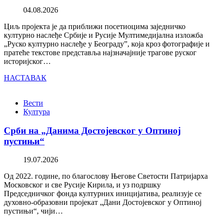
04.08.2026
Циљ пројекта је да приближи посетиоцима заједничко
културно наслеђе Србије и Русије Мултимедијална изложба
„Руско културно наслеђе у Београду”, која кроз фотографије и
пратеће текстове представља најзначајније трагове руског
историјског…
НАСТАВАК
Вести
Култура
Срби на „Данима Достојевског у Оптиној
пустињи“
19.07.2026
Од 2022. године, по благослову Његове Светости Патријарха
Московског и све Русије Кирила, и уз подршку
Председничког фонда културних иницијатива, реализује се
духовно-образовни пројекат „Дани Достојевског у Оптиној
пустињи“, чији…