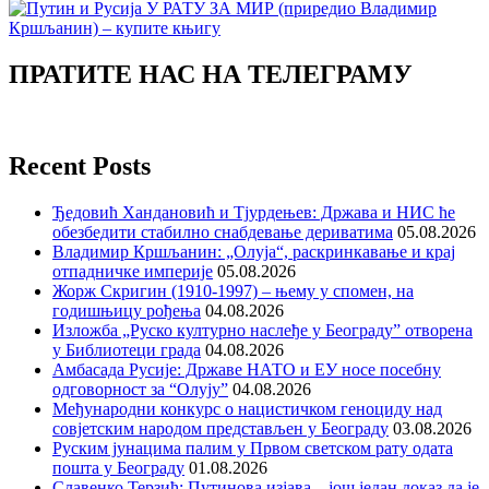
ПРАТИТЕ НАС НА ТЕЛЕГРАМУ
Recent Posts
Ђедовић Хандановић и Тјурдењев: Држава и НИС ће
обезбедити стабилно снабдевање дериватима
05.08.2026
Владимир Кршљанин: „Олуја“, раскринкавање и крај
отпадничке империје
05.08.2026
Жорж Скригин (1910-1997) – њему у спомен, на
годишњицу рођења
04.08.2026
Изложба „Руско културно наслеђе у Београду” отворена
у Библиотеци града
04.08.2026
Амбасада Русије: Државе НАТО и ЕУ носе посебну
одговорност за “Олују”
04.08.2026
Међународни конкурс о нацистичком геноциду над
совјетским народом представљен у Београду
03.08.2026
Руским јунацима палим у Првом светском рату одата
пошта у Београду
01.08.2026
Славенко Терзић: Путинова изјава – још један доказ да је