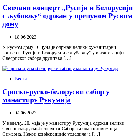
Свечани концерт ,,Русији и Белорусији
с љубављу“ одржан у препуном Руском
дому
18.06.2023
У Руском дому 16. јуна је одржан велики хуманитарни
концерт ,,Русији и Белорусији с љубављу“ у организацији
Свесрпског сабора друштава […]
Вести
Српско-руско-белоруски сабор у
манастиру Рукумија
04.06.2023
У недељу, 28. маја је у манастиру Рукумија одржан велики
Свесрпско-руско-белоруски Сабор, са благословом оца
Симеона. Након конференције уследила је […]