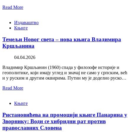
Read More
Издаваштво
Књиге
Темељи Новог света – нова књига Владимира
Кршљанина
04.04.2026
Владимир Кршљанин (1960) спада у филозофе историје и
геополитике, који имају углед и значај не само у српским, већ
и у руским и другим оквирима. Путин му је доделио руско…
Read More
Књиге
Ристановићева на промоцији књиге Панарина у
Зворнику: Води се хибридни рат против
православних Словена