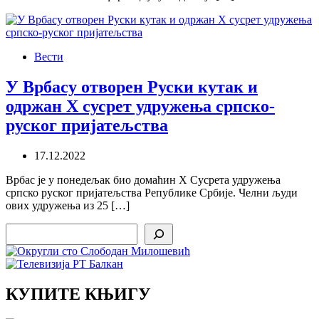
Вести
У Врбасу отворен Руски кутак и
одржан Х сусрет удружења српско-
руског пријатељства
17.12.2022
Врбас је у понедељак био домаћин X Сусрета удружења
српско руског пријатељства Републике Србије. Челни људи
ових удружења из 25 […]
Search
КУПИТЕ КЊИГУ