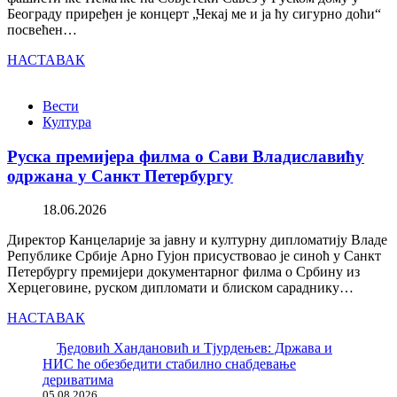
Београду приређен је концерт „Чекај ме и ја ћу сигурно доћи“
посвећен…
НАСТАВАК
Вести
Култура
Руска премијера филма о Сави Владиславићу
одржана у Санкт Петербургу
18.06.2026
Директор Канцеларије за јавну и културну дипломатију Владе
Републике Србије Арно Гујон присуствовао је синоћ у Санкт
Петербургу премијери документарног филма о Србину из
Херцеговине, руском дипломати и блиском сараднику…
НАСТАВАК
Ђедовић Хандановић и Тјурдењев: Држава и
НИС ће обезбедити стабилно снабдевање
дериватима
05.08.2026