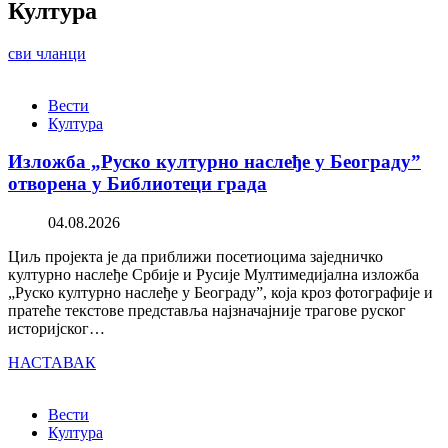
Култура
сви чланци
Вести
Култура
Изложба „Руско културно наслеђе у Београду”
отворена у Библиотеци града
04.08.2026
Циљ пројекта је да приближи посетиоцима заједничко
културно наслеђе Србије и Русије Мултимедијална изложба
„Руско културно наслеђе у Београду”, која кроз фотографије и
пратеће текстове представља најзначајније трагове руског
историјског…
НАСТАВАК
Вести
Култура