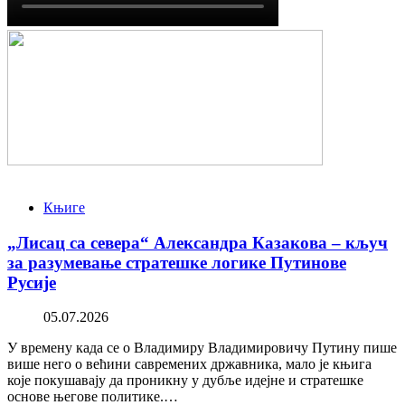
Књиге
„Лисац са севера“ Александра Казакова – кључ
за разумевање стратешке логике Путинове
Русије
05.07.2026
У времену када се о Владимиру Владимировичу Путину пише
више него о већини савремених државника, мало је књига
које покушавају да проникну у дубље идејне и стратешке
основе његове политике.…