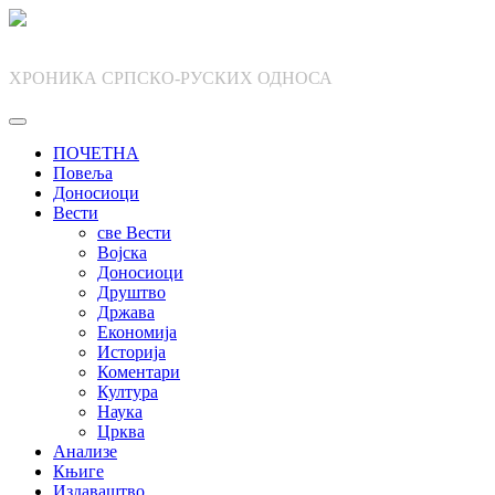
Skip
to
content
ХРОНИКА СРПСКО-РУСКИХ ОДНОСА
ПОЧЕТНА
Повеља
Доносиоци
Вести
све Вести
Војска
Доносиоци
Друштво
Држава
Економија
Историја
Коментари
Култура
Наука
Црква
Анализе
Књиге
Издаваштво