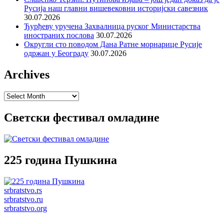
Русија наш главни вишевековни историјски савезник
30.07.2026
Ђурђеву уручена Захвалница руског Министарства
иностраних послова
30.07.2026
Округли сто поводом Дана Ратне морнарице Русије
одржан у Београду
30.07.2026
Archives
Archives
Светски фестивал омладине
225 година Пушкина
srbratstvo.rs
srbratstvo.ru
srbratstvo.org