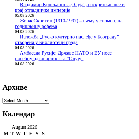
Владимир Кршљанин: „Олуја“, раскринкавање и
крај отпадничке империје
05.08.2026
Жорж Скригин (1910-1997) – њему у спомен, на
годишњицу рођења
04.08.2026
Изложба „Руско културно наслеђе у Београду”
отворена у Библиотеци града
04.08.2026
Амбасада Русије: Државе НАТО и ЕУ носе
посебну одговорност за “Олују”
04.08.2026
Архиве
Архиве
Календар
August 2026
M
T
W
T
F
S
S