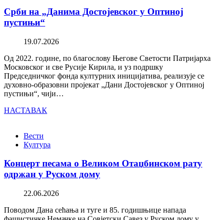
Срби на „Данима Достојевског у Оптиној
пустињи“
19.07.2026
Од 2022. године, по благослову Његове Светости Патријарха
Московског и све Русије Кирила, и уз подршку
Председничког фонда културних иницијатива, реализује се
духовно-образовни пројекат „Дани Достојевског у Оптиној
пустињи“, чији…
НАСТАВАК
Вести
Култура
Концерт песама о Великом Отаџбинском рату
одржан у Руском дому
22.06.2026
Поводом Дана сећања и туге и 85. годишњице напада
фашистичке Немачке на Совјетски Савез у Руском дому у