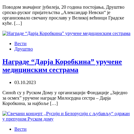
Поводом значајног јубилеја, 20 година постојања, Друштво
српско-руског пријатељства „Александар Невски“ је
организовало свечану прославу у Великој већници Градске
куће. […]
Вести
Друштво
Награде “Дарја Коробкина” уручене
медицинским сестрама
03.10.2023
Синоћ су у Руском Дому у организацији Фондације „Заједно
за осмех” уручене награде Милосрдна сестра – Дарја
Коробкина, за најбоље […]
Вести