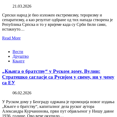
21.03.2026
Српски народ је био изложен екстремизму, тероризму и
сепаратизму, а као резултат одбране од тих напада створена је
Република Српска и то у вријеме када су Срби били сами,
истакнуто…
Read More
Вести
Друштво
Књиге
„Књига о братству“ у Руском дому. Вулин:
Стратешко сагласје са Русијом у свему, ни у чему
са ЕУ
06.02.2026
У Руском дому у Београду одржана је промоција новог издања
„Књиге о братству“, капиталног дела руског аутора
Александра Курчанинова, први пут објављеног у Нишу давне
1936. године. Ово вече окупило…