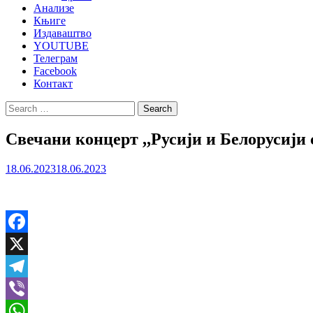
Анализе
Књиге
Издаваштво
YOUTUBE
Телеграм
Facebook
Контакт
Search
for:
Свечани концерт ,,Русији и Белорусији
18.06.2023
18.06.2023
Facebook
X
Telegram
Viber