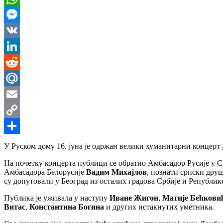
WhatsApp
Messenger
VK
LinkedIn
Reddit
Mail.Ru
Email
Copy
Link
Share
У Руском дому 16. јуна је одржан велики хуманитарни концерт
На почетку концерта публици се обратио Амбасадор Русије у 
Амбасадора Белорусије
Вадим Михајлов
, познати српски дру
су допутовали у Београд из осталих градова Србије и Републик
Публика је уживала у наступу
Иване Жигон
,
Матије Бећкови
Витас
,
Константина Богина
и других истакнутих уметника.