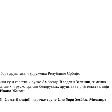
абора друштава и удружења Републике Србије.
или су и саветник руске Амбасаде
Владлен Зеленин
, заменик
рпских и руско-српско-белоруских друштава пријатељства, који
Ивана Жигон
.
ић
,
Соње Калајић
, играчке трупе
Una Saga Serbica
,
Миомире