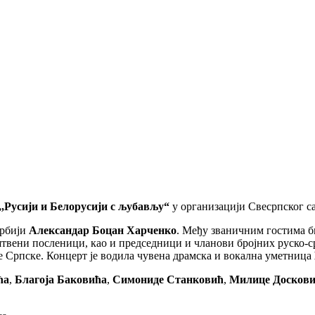
,,Русији и Белорусији с љубављу“
у организацији Свесрпског с
Србији
Александар Боцан Харченко
. Међу званичним гостима б
штвени посленици, као и председници и чланови бројних руско-с
е Српске. Концерт је водила чувена драмска и вокална уметница
ћа
,
Благоја Баковића
,
Симониде Станковић
,
Милице Досков