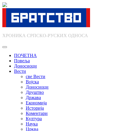
Skip
to
content
ХРОНИКА СРПСКО-РУСКИХ ОДНОСА
ПОЧЕТНА
Повеља
Доносиоци
Вести
све Вести
Војска
Доносиоци
Друштво
Држава
Економија
Историја
Коментари
Култура
Наука
Црква