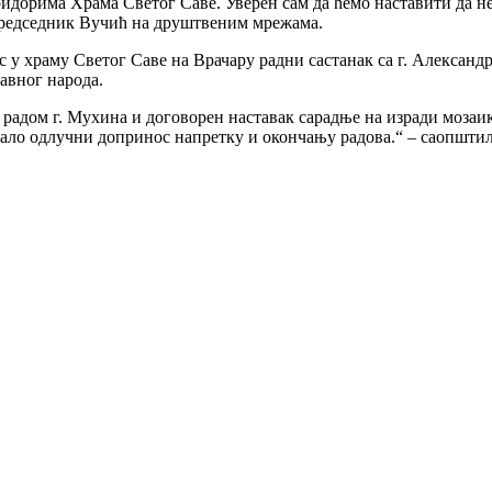
идорима Храма Светог Саве. Уверен сам да ћемо наставити да н
 председник Вучић на друштвеним мрежама.
с у храму Светог Саве на Врачару радни састанак са г. Алексан
авног народа.
адом г. Мухина и договорен наставак сарадње на изради мозаик
е дало одлучни допринос напретку и окончању радова.“ – саопшт