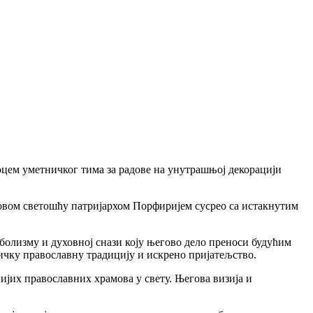
цем уметничког тима за радове на унутрашњој декорацији
еговом светошћу патријархом Порфиријем сусрео са истакнутим
болизму и духовној снази коју његово дело преноси будућим
ничку православну традицију и искрено пријатељство.
нијих православних храмова у свету. Његова визија и