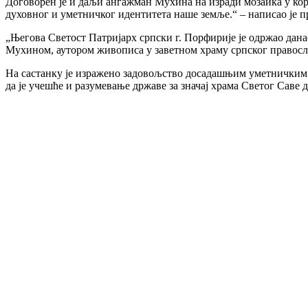
Договорен је и даљи ангажман Мухина на изради мозаика у кор
духовног и уметничког идентитета наше земље.“ – написао је
„Његова Светост Патријарх српски г. Порфирије је одржао дана
Мухином, аутором живописа у заветном храму српског правосл
На састанку је изражено задовољство досадашњим уметничким р
да је учешће и разумевање државе за значај храма Светог Сав