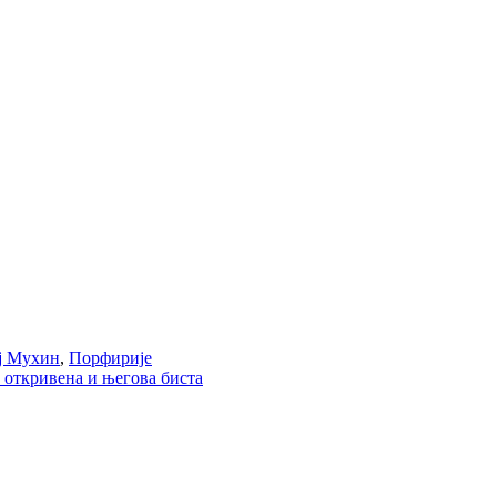
ј Мухин
,
Порфирије
 откривена и његова биста