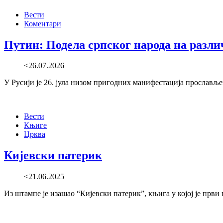
Вести
Коментари
Путин: Подела српског народа на разли
<26.07.2026
У Русији је 26. јула низом пригодних манифестација прослављ
Вести
Књиге
Црква
Кијевски патерик
<21.06.2025
Из штампе је изашао “Кијевски патерик”, књига у којој је први