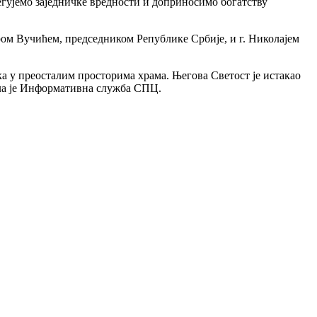
егујемо заједничке вредности и доприносимо богатству
дром Вучићем, председником Републике Србије, и г. Николајем
а у преосталим просторима храма. Његова Светост је истакао
ила је Информативна служба СПЦ.