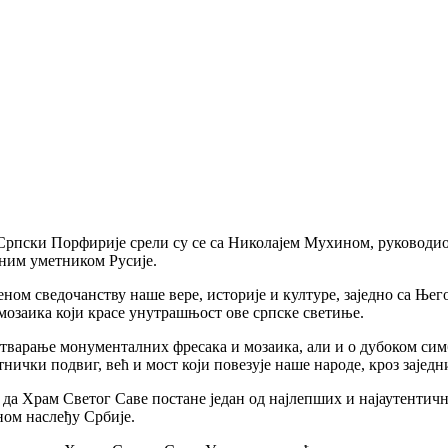
рпски Порфирије срели су се са Николајем Мухином, руководио
дним уметником Русије.
еном сведочанству наше вере, историје и културе, заједно са Њ
заика који красе унутрашњост ове српске светиње.
стварање монументалних фресака и мозаика, али и о дубоком сим
ички подвиг, већ и мост који повезује наше народе, кроз зајед
о да Храм Светог Саве постане један од најлепших и најаутентич
ном наслеђу Србије.