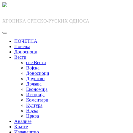
Skip
to
content
ХРОНИКА СРПСКО-РУСКИХ ОДНОСА
ПОЧЕТНА
Повеља
Доносиоци
Вести
све Вести
Војска
Доносиоци
Друштво
Држава
Економија
Историја
Коментари
Култура
Наука
Црква
Анализе
Књиге
Издаваштво