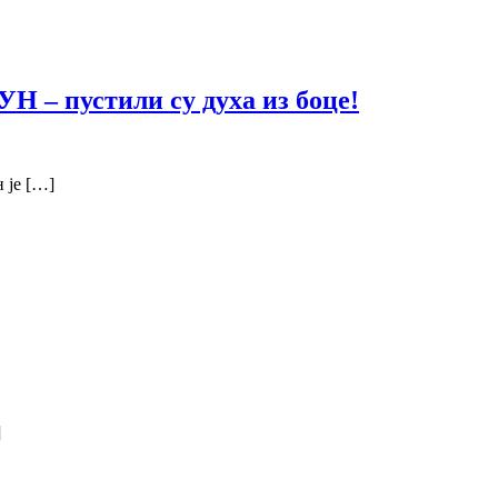
Н – пустили су духа из боце!
 је […]
]