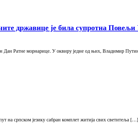
чите државице је била супротна Повељи У
ен Дан Ратне морнарице. У оквиру једне од њих, Владимир Путин
 пут на српском језику сабран комплет житија свих светитеља […