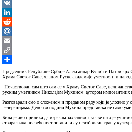
Messenger
VK
LinkedIn
Reddit
Mail.Ru
Email
Copy
Link
Share
Председник Републике Србије Александар Вучић и Патријарх С
Храма Светог Саве, чланом Руске академије уметности и наро
„Почаствован сам што сам се у Храму Светог Саве, величанств
руским уметником Николајем Мухином, аутором импозантних мо
Разговарали смо о сложеном и преданом раду који је уложио у 
генерацијама. Дело господина Мухина представља не само уметн
Била је ово прилика да изразим захвалност за све што је учини
стваралачка посвећеност оставили су неизбрисив траг у култур