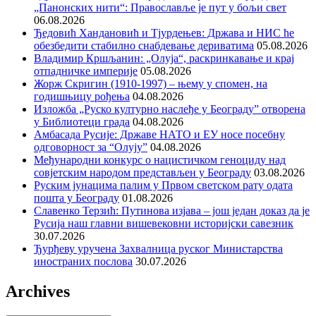
„Панонских нити“: Православље је пут у бољи свет
06.08.2026
Ђедовић Хандановић и Тјурдењев: Држава и НИС ће
обезбедити стабилно снабдевање дериватима
05.08.2026
Владимир Кршљанин: „Олуја“, раскринкавање и крај
отпадничке империје
05.08.2026
Жорж Скригин (1910-1997) – њему у спомен, на
годишњицу рођења
04.08.2026
Изложба „Руско културно наслеђе у Београду” отворена
у Библиотеци града
04.08.2026
Амбасада Русије: Државе НАТО и ЕУ носе посебну
одговорност за “Олују”
04.08.2026
Међународни конкурс о нацистичком геноциду над
совјетским народом представљен у Београду
03.08.2026
Руским јунацима палим у Првом светском рату одата
пошта у Београду
01.08.2026
Славенко Терзић: Путинова изјава – још један доказ да је
Русија наш главни вишевековни историјски савезник
30.07.2026
Ђурђеву уручена Захвалница руског Министарства
иностраних послова
30.07.2026
Archives