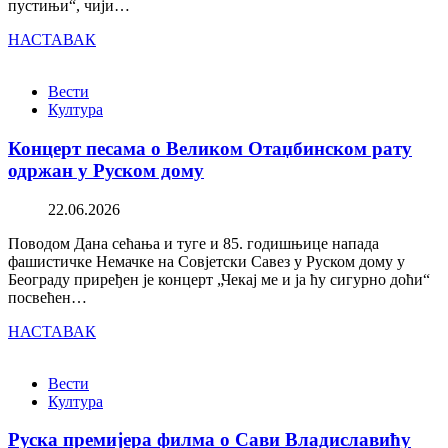
пустињи“, чији…
НАСТАВАК
Вести
Култура
Концерт песама о Великом Отаџбинском рату
одржан у Руском дому
22.06.2026
Поводом Дана сећања и туге и 85. годишњице напада
фашистичке Немачке на Совјетски Савез у Руском дому у
Београду приређен је концерт „Чекај ме и ја ћу сигурно доћи“
посвећен…
НАСТАВАК
Вести
Култура
Руска премијера филма о Сави Владиславићу