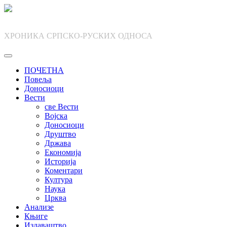
Skip
to
content
ХРОНИКА СРПСКО-РУСКИХ ОДНОСА
ПОЧЕТНА
Повеља
Доносиоци
Вести
све Вести
Војска
Доносиоци
Друштво
Држава
Економија
Историја
Коментари
Култура
Наука
Црква
Анализе
Књиге
Издаваштво