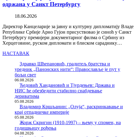
одржана у Санкт Петербургу
18.06.2026
Директор Канцеларије за јавну и културну дипломатију Владе
Републике Србије Арно Гујон присуствовао је синоћ у Санкт
Петербургу премијери документарног филма о Србину из
Херцеговине, руском дипломати и блиском сараднику…
НАСТАВАК
Здравко Шћепановић, градитељ братства и
уредник „Панонских нити“: Православље је пут у
бољи свет
06.08.2026
Ђедовић Хандановић и Тјурдењев: Држава и
НИС ће обезбедити стабилно снабдевање
дериватима
05.08.2026
Владимир Кршљанин: „Олуја“, раскринкавање и
крај отпадничке империје
05.08.2026
Жорж Скригин (1910-1997) – њему у спомен, на
годишњицу рођења
04.08.2026