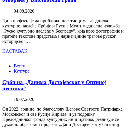
04.08.2026
Циљ пројекта је да приближи посетиоцима заједничко
културно наслеђе Србије и Русије Мултимедијална изложба
„Руско културно наслеђе у Београду”, која кроз фотографије и
пратеће текстове представља најзначајније трагове руског
историјског…
НАСТАВАК
Вести
Култура
Срби на „Данима Достојевског у Оптиној
пустињи“
19.07.2026
Од 2022. године, по благослову Његове Светости Патријарха
Московског и све Русије Кирила, и уз подршку
Председничког фонда културних иницијатива, реализује се
духовно-образовни пројекат „Дани Достојевског у Оптиној