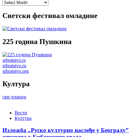
Archives
Светски фестивал омладине
225 година Пушкина
srbratstvo.rs
srbratstvo.ru
srbratstvo.org
Култура
сви чланци
Вести
Култура
Изложба „Руско културно наслеђе у Београду”
отворена у Библиотеци града