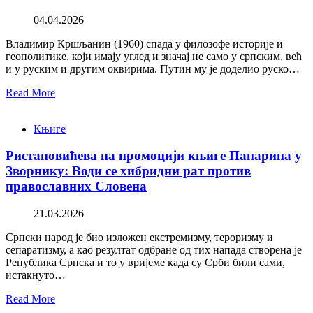
04.04.2026
Владимир Кршљанин (1960) спада у филозофе историје и
геополитике, који имају углед и значај не само у српским, већ
и у руским и другим оквирима. Путин му је доделио руско…
Read More
Књиге
Ристановићева на промоцији књиге Панарина у
Зворнику: Води се хибридни рат против
православних Словена
21.03.2026
Српски народ је био изложен екстремизму, тероризму и
сепаратизму, а као резултат одбране од тих напада створена је
Република Српска и то у вријеме када су Срби били сами,
истакнуто…
Read More