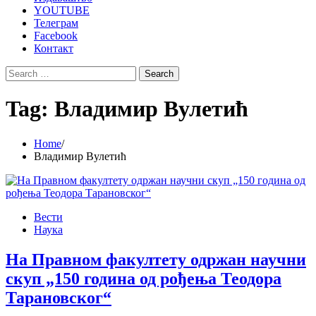
YOUTUBE
Телеграм
Facebook
Контакт
Search
for:
Tag:
Владимир Вулетић
Home
Владимир Вулетић
Вести
Наука
На Правном факултету одржан научни
скуп „150 година од рођења Теодора
Тарановског“