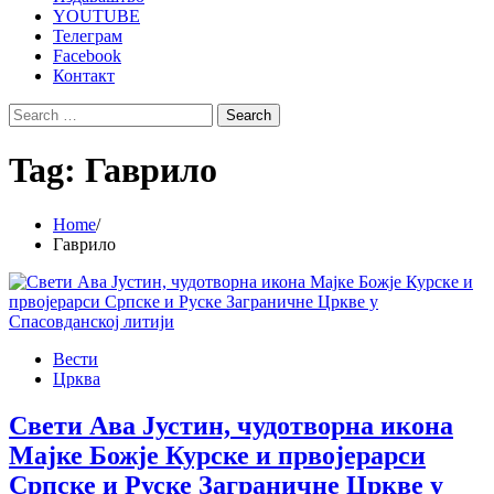
YOUTUBE
Телеграм
Facebook
Контакт
Search
for:
Tag:
Гаврило
Home
Гаврило
Вести
Црква
Свети Ава Јустин, чудотворна икона
Мајке Божје Курске и првојерарси
Српске и Руске Заграничне Цркве у