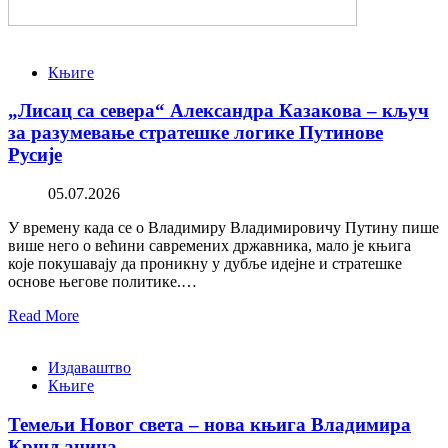
Књиге
„Лисац са севера“ Александра Казакова – кључ
за разумевање стратешке логике Путинове
Русије
05.07.2026
У времену када се о Владимиру Владимировичу Путину пише
више него о већини савремених државника, мало је књига
које покушавају да проникну у дубље идејне и стратешке
основе његове политике.…
Read More
Издаваштво
Књиге
Темељи Новог света – нова књига Владимира
Кршљанина