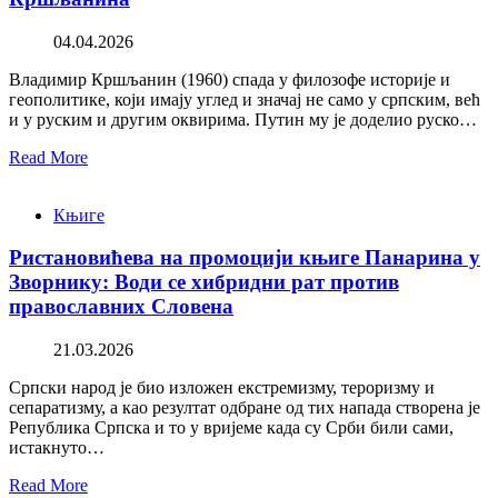
04.04.2026
Владимир Кршљанин (1960) спада у филозофе историје и
геополитике, који имају углед и значај не само у српским, већ
и у руским и другим оквирима. Путин му је доделио руско…
Read More
Књиге
Ристановићева на промоцији књиге Панарина у
Зворнику: Води се хибридни рат против
православних Словена
21.03.2026
Српски народ је био изложен екстремизму, тероризму и
сепаратизму, а као резултат одбране од тих напада створена је
Република Српска и то у вријеме када су Срби били сами,
истакнуто…
Read More