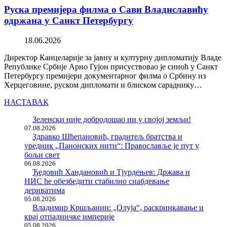
Руска премијера филма о Сави Владиславићу
одржана у Санкт Петербургу
18.06.2026
Директор Канцеларије за јавну и културну дипломатију Владе
Републике Србије Арно Гујон присуствовао је синоћ у Санкт
Петербургу премијери документарног филма о Србину из
Херцеговине, руском дипломати и блиском сараднику…
НАСТАВАК
Зеленски није добродошао ни у својој земљи!
07.08.2026
Здравко Шћепановић, градитељ братства и
уредник „Панонских нити“: Православље је пут у
бољи свет
06.08.2026
Ђедовић Хандановић и Тјурдењев: Држава и
НИС ће обезбедити стабилно снабдевање
дериватима
05.08.2026
Владимир Кршљанин: „Олуја“, раскринкавање и
крај отпадничке империје
05.08.2026