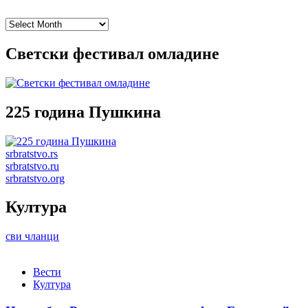
Archives
Светски фестивал омладине
225 година Пушкина
srbratstvo.rs
srbratstvo.ru
srbratstvo.org
Култура
сви чланци
Вести
Култура