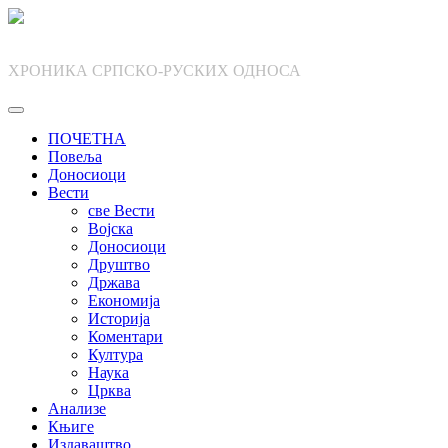
Skip
to
content
ХРОНИКА СРПСКО-РУСКИХ ОДНОСА
ПОЧЕТНА
Повеља
Доносиоци
Вести
све Вести
Војска
Доносиоци
Друштво
Држава
Економија
Историја
Коментари
Култура
Наука
Црква
Анализе
Књиге
Издаваштво