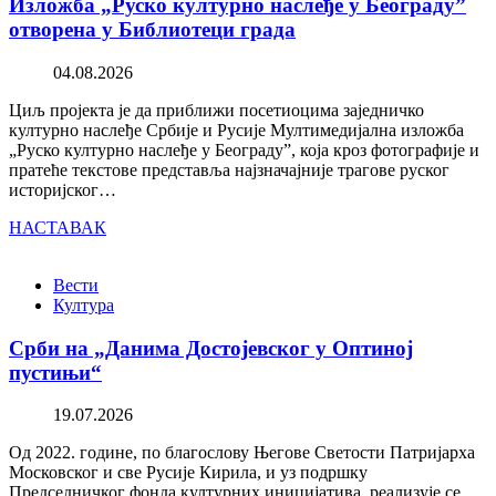
Изложба „Руско културно наслеђе у Београду”
отворена у Библиотеци града
04.08.2026
Циљ пројекта је да приближи посетиоцима заједничко
културно наслеђе Србије и Русије Мултимедијална изложба
„Руско културно наслеђе у Београду”, која кроз фотографије и
пратеће текстове представља најзначајније трагове руског
историјског…
НАСТАВАК
Вести
Култура
Срби на „Данима Достојевског у Оптиној
пустињи“
19.07.2026
Од 2022. године, по благослову Његове Светости Патријарха
Московског и све Русије Кирила, и уз подршку
Председничког фонда културних иницијатива, реализује се