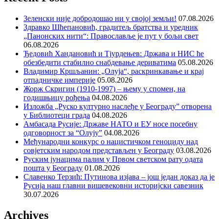
Зеленски није добродошао ни у својој земљи!
07.08.2026
Здравко Шћепановић, градитељ братства и уредник
„Панонских нити“: Православље је пут у бољи свет
06.08.2026
Ђедовић Хандановић и Тјурдењев: Држава и НИС ће
обезбедити стабилно снабдевање дериватима
05.08.2026
Владимир Кршљанин: „Олуја“, раскринкавање и крај
отпадничке империје
05.08.2026
Жорж Скригин (1910-1997) – њему у спомен, на
годишњицу рођења
04.08.2026
Изложба „Руско културно наслеђе у Београду” отворена
у Библиотеци града
04.08.2026
Амбасада Русије: Државе НАТО и ЕУ носе посебну
одговорност за “Олују”
04.08.2026
Међународни конкурс о нацистичком геноциду над
совјетским народом представљен у Београду
03.08.2026
Руским јунацима палим у Првом светском рату одата
пошта у Београду
01.08.2026
Славенко Терзић: Путинова изјава – још један доказ да је
Русија наш главни вишевековни историјски савезник
30.07.2026
Archives