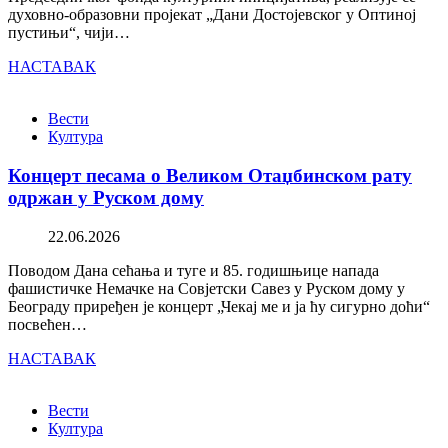
духовно-образовни пројекат „Дани Достојевског у Оптиној
пустињи“, чији…
НАСТАВАК
Вести
Култура
Концерт песама о Великом Отаџбинском рату
одржан у Руском дому
22.06.2026
Поводом Дана сећања и туге и 85. годишњице напада
фашистичке Немачке на Совјетски Савез у Руском дому у
Београду приређен је концерт „Чекај ме и ја ћу сигурно доћи“
посвећен…
НАСТАВАК
Вести
Култура