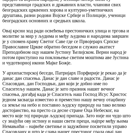
представници градских и државних власти, чланови свих
београдских црквених хорова и културно-уметничких
друштава, разни родови Војске Србије и Полиције, ученици
београдских основних и средњих школа.
Овај крсни ход ради освећења престоничких улица и тргова и
молитве за мир у људима и међу људима и народима завршен
је у спомен-храму Светог Саве где се Првојерарх Српске
Православне Цркве обратио беседом и служио акатист
Преподобном оцу нашем Јустину Ћелијском. Верни народ је
потом приступио на поклоњење светим моштима аве Јустина
и чудотворној икони Мајке Божје.
У архипастирској беседи, Патријарх Порфирије је рекао да је
данас дан спасења. Данас је дан славе и радости. Данас је
Спасовдан, дан Господњи, дан који је добио име по
Спаситељу нашем. Данас је зато празник нашег вечног
спасења, догађај када је Спаситељ наш Господ Исус Христос
једном засвагда изместио и преместио нашу вечну отаџбину
са земље на небо и поставио људску природу на тако велико
достојанство, на престо са десне стране Оца Небеског, на
место које тој природи људској припада. Зато није ни чудо што
су знајући ову истину и наши свети преци, најпре међу њима
Немањићи – највеће светиње и задужбине посветили управо
Спасовдану и што је слава нашег престоног града овај дан