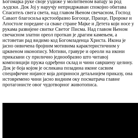
Богомајка руке своје уздиже у молитвеном вапају за род
људски. Док Јој у наручју непридржаван спокојно обитава
Спаситељ свега света, над главом Њеном свечасном, Господ
Саваот благосиља крстообразно Богооце, Праоце, Пророке и
Апостоле поредане са сваке стране Мајке и Детета који носе у
рукама развијене свитке Светог Писма. Над главом Њеном
свечасном златни ореол проткан је драгим камењем, а
истоветан рад видимо код Богомладенца Христа. Икона је
јасно оивичена бројним мотивима карактеристичним у
црквеном иконопису. Мотиви, гравуре и ореоли на икони
приказани су прилично једнообразно што читавој
композицији пружа одређени склад и чини савршену целину.
Док је боја којом је осликана позадина иконе сасвим
специфичне нијансе која доприноси детаљнијем приказу, она
истовремено чини јасно видним оку посматрача главне
протагонисте овог чудотворног животописа.