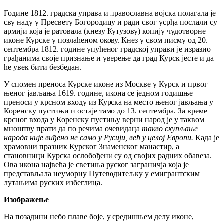
Године 1812. градска управа и православна војска полагала је
сву наду у Пресвету Богородицу и ради свог усрђа послали су
армији која је ратовала (кнезу Кутузову) копију чудотворне
иконе Курске у позлаћеном окову. Кнез у свом писму од 20.
септембра 1812. године упућеног градској управи је изразио
грађанима своје признање и уверење да град Курск јесте и да
ће увек бити безбедан.
У спомен преноса Курске иконе из Москве у Курск и првог
њеног јављања 1619. године, икона се једном годишње
преноси у крсном входу из Курска на место њеног јављања у
Коренску пустињи и остаје тамо до 13. септембра. За време
крсног входа у Коренску пустињу верни народ је у таквом
мноштву прати да по речима очевидаца
такво скупљање
народа није виђено не само у Русији, већ у целој Европи.
Када је
храмовни празник Курског Знаменског манастир, а
становници Курска ослобођени су од својих радних обавеза.
Ова икона највећа је светиња руског заграничја која је
представљала неуморну Путеводитељку у емигрантским
лутањима руских избеглица.
Изображење
На позадини небо плаве боје, у средишњем делу иконе,