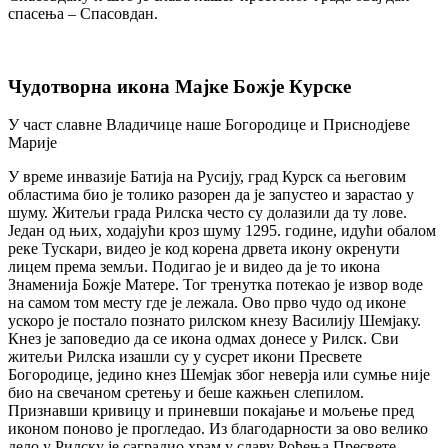
спасења – Спасовдан.
Чудотворна икона Мајке Божје Курске
У част славне Владичице наше Богородице и Приснодјеве
Марије
У време инвазије Батија на Русију, град Курск са његовим
областима био је толико разорен да је запустео и зарастао у
шуму. Житељи града Рилска често су долазили да ту лове.
Један од њих, ходајући кроз шуму 1295. године, идући обалом
реке Тускари, видео је код корена дрвета икону окренути
лицем према земљи. Подигао је и видео да је то икона
Знаменија Божје Матере. Тог тренутка потекао је извор воде
на самом том месту где је лежала. Ово прво чудо од иконе
ускоро је постало познато рилском кнезу Василију Шемјаку.
Кнез је заповедио да се икона одмах донесе у Рилск. Сви
житељи Рилска изашли су у сусрет икони Пресвете
Богородице, једино кнез Шемјак због неверја или сумње није
био на свечаном сретењу и беше кажњен слепилом.
Признавши кривицу и приневши покајање и мољење пред
иконом поново је прогледао. Из благодарности за ово велико
дело у Рилску је саградио храм у славу Рођења Пресвете