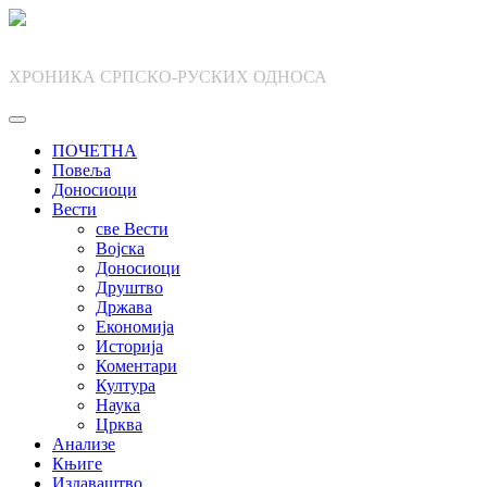
Skip
to
content
ХРОНИКА СРПСКО-РУСКИХ ОДНОСА
ПОЧЕТНА
Повеља
Доносиоци
Вести
све Вести
Војска
Доносиоци
Друштво
Држава
Економија
Историја
Коментари
Култура
Наука
Црква
Анализе
Књиге
Издаваштво