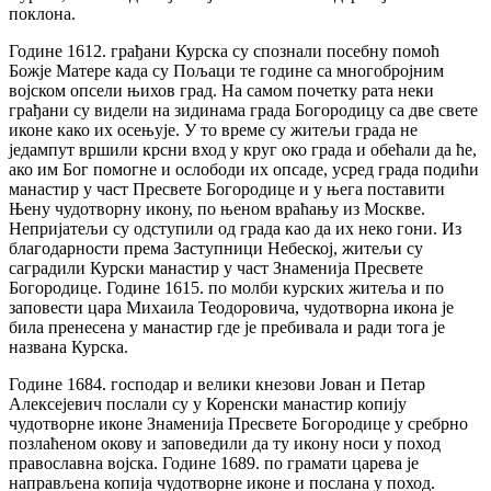
поклона.
Године 1612. грађани Курска су спознали посебну помоћ
Божје Матере када су Пољаци те године са многобројним
војском опсели њихов град. На самом почетку рата неки
грађани су видели на зидинама града Богородицу са две свете
иконе како их осењује. У то време су житељи града не
једампут вршили крсни вход у круг око града и обећали да ће,
ако им Бог помогне и ослободи их опсаде, усред града подићи
манастир у част Пресвете Богородице и у њега поставити
Њену чудотворну икону, по њеном враћању из Москве.
Непријатељи су одступили од града као да их неко гони. Из
благодарности према Заступници Небеској, житељи су
саградили Курски манастир у част Знаменија Пресвете
Богородице. Године 1615. по молби курских житеља и по
заповести цара Михаила Теодоровича, чудотворна икона је
била пренесена у манастир где је пребивала и ради тога је
названа Курска.
Године 1684. господар и велики кнезови Јован и Петар
Алексејевич послали су у Коренски манастир копију
чудотворне иконе Знаменија Пресвете Богородице у сребрно
позлаћеном окову и заповедили да ту икону носи у поход
православна војска. Године 1689. по грамати царева је
направљена копија чудотворне иконе и послана у поход.