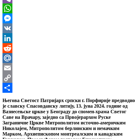
Viber
WhatsApp
Messenger
VK
LinkedIn
Reddit
Mail.Ru
Email
Copy
Link
Share
Његова Светост Патријарх српски г. Порфирије предводио
је славску Спасовданску литију, 13. јуна 2024. године од
Вазнесењске цркве у Београду до спомен-храма Светог
Саве на Врачару, заједно са Првојерархом Руске
Заграничне Цркве Митрополитом источно-америчким
Николајем, Митрополитом берлинским и немачким
Марком, Архиепископом монтреалским и канадским