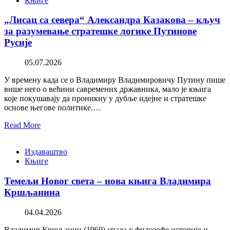
Књиге
„Лисац са севера“ Александра Казакова – кључ
за разумевање стратешке логике Путинове
Русије
05.07.2026
У времену када се о Владимиру Владимировичу Путину пише
више него о већини савремених државника, мало је књига
које покушавају да проникну у дубље идејне и стратешке
основе његове политике.…
Read More
Издаваштво
Књиге
Темељи Новог света – нова књига Владимира
Кршљанина
04.04.2026
Владимир Кршљанин (1960) спада у филозофе историје и