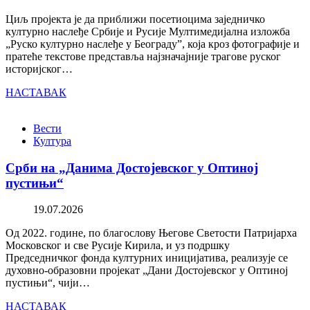
Циљ пројекта је да приближи посетиоцима заједничко
културно наслеђе Србије и Русије Мултимедијална изложба
„Руско културно наслеђе у Београду”, која кроз фотографије и
пратеће текстове представља најзначајније трагове руског
историјског…
НАСТАВАК
Вести
Култура
Срби на „Данима Достојевског у Оптиној
пустињи“
19.07.2026
Од 2022. године, по благослову Његове Светости Патријарха
Московског и све Русије Кирила, и уз подршку
Председничког фонда културних иницијатива, реализује се
духовно-образовни пројекат „Дани Достојевског у Оптиној
пустињи“, чији…
НАСТАВАК