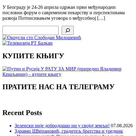
У Београду је 24-26 априла одржан први међународни
пословни форум о савременом пекарству и перспективама
развоја Потписивањем уговора о међусобној […]
Search
КУПИТЕ КЊИГУ
ПРАТИТЕ НАС НА ТЕЛЕГРАМУ
Recent Posts
Зеленски није добродошао ни у својој земљи!
07.08.2026
Здравко Шћепановић, градитељ братства и уредник