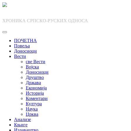
Skip
to
content
ХРОНИКА СРПСКО-РУСКИХ ОДНОСА
ПОЧЕТНА
Повеља
Доносиоци
Вести
све Вести
Војска
Доносиоци
Друштво
Држава
Економија
Историја
Коментари
Култура
Наука
Црква
Анализе
Књиге
Издаваштво