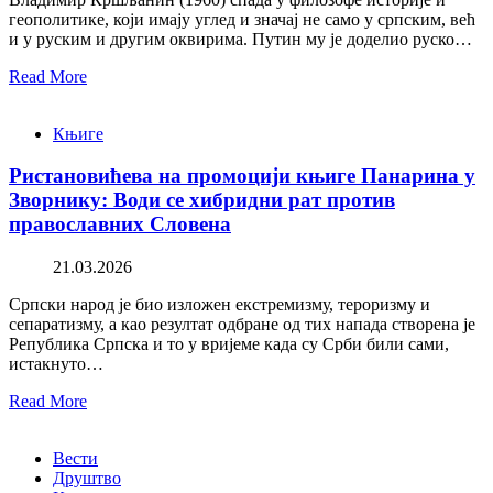
геополитике, који имају углед и значај не само у српским, већ
и у руским и другим оквирима. Путин му је доделио руско…
Read More
Књиге
Ристановићева на промоцији књиге Панарина у
Зворнику: Води се хибридни рат против
православних Словена
21.03.2026
Српски народ је био изложен екстремизму, тероризму и
сепаратизму, а као резултат одбране од тих напада створена је
Република Српска и то у вријеме када су Срби били сами,
истакнуто…
Read More
Вести
Друштво