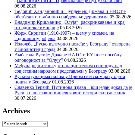
„Панонских нити“: Православље је пут у бољи свет
06.08.2026
Ђедовић Хандановић и Тјурдењев: Држава и НИС ће
обезбедити стабилно снабдевање дериватима
05.08.2026
Владимир Кршљанин: „Олуја“, раскринкавање и крај
отпадничке империје
05.08.2026
Жорж Скригин (1910-1997) – њему у спомен, на
годишњицу рођења
04.08.2026
Изложба „Руско културно наслеђе у Београду” отворена
у Библиотеци града
04.08.2026
Амбасада Русије: Државе НАТО и ЕУ носе посебну
одговорност за “Олују”
04.08.2026
Међународни конкурс о нацистичком геноциду над
совјетским народом представљен у Београду
03.08.2026
Руским јунацима палим у Првом светском рату одата
пошта у Београду
01.08.2026
Славенко Терзић: Путинова изјава – још један доказ да је
Русија наш главни вишевековни историјски савезник
30.07.2026
Archives
Archives