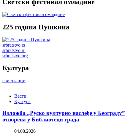
Светски фестивал омладине
225 година Пушкина
srbratstvo.rs
srbratstvo.ru
srbratstvo.org
Култура
сви чланци
Вести
Култура
Изложба „Руско културно наслеђе у Београду”
отворена у Библиотеци града
04.08.2026