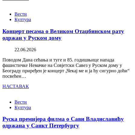
Вести
Култура
Концерт песама о Великом Отаџбинском рату
одржан у Руском дому
22.06.2026
Поводом Дана сећања и туге и 85. годишњице напада
фашистичке Немачке на Совјетски Савез у Руском дому у
Београду приређен је концерт „Чекај ме и ја ћу сигурно доћи“
посвећен…
НАСТАВАК
Вести
Култура
Руска премијера филма о Сави Владиславићу
одржана у Санкт Петербургу