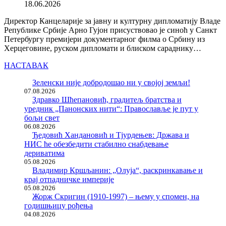
18.06.2026
Директор Канцеларије за јавну и културну дипломатију Владе
Републике Србије Арно Гујон присуствовао је синоћ у Санкт
Петербургу премијери документарног филма о Србину из
Херцеговине, руском дипломати и блиском сараднику…
НАСТАВАК
Зеленски није добродошао ни у својој земљи!
07.08.2026
Здравко Шћепановић, градитељ братства и
уредник „Панонских нити“: Православље је пут у
бољи свет
06.08.2026
Ђедовић Хандановић и Тјурдењев: Држава и
НИС ће обезбедити стабилно снабдевање
дериватима
05.08.2026
Владимир Кршљанин: „Олуја“, раскринкавање и
крај отпадничке империје
05.08.2026
Жорж Скригин (1910-1997) – њему у спомен, на
годишњицу рођења
04.08.2026