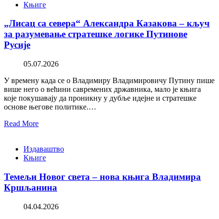
Књиге
„Лисац са севера“ Александра Казакова – кључ
за разумевање стратешке логике Путинове
Русије
05.07.2026
У времену када се о Владимиру Владимировичу Путину пише
више него о већини савремених државника, мало је књига
које покушавају да проникну у дубље идејне и стратешке
основе његове политике.…
Read More
Издаваштво
Књиге
Темељи Новог света – нова књига Владимира
Кршљанина
04.04.2026