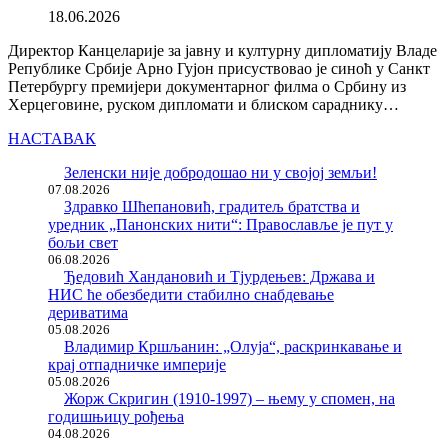
18.06.2026
Директор Канцеларије за јавну и културну дипломатију Владе
Републике Србије Арно Гујон присуствовао је синоћ у Санкт
Петербургу премијери документарног филма о Србину из
Херцеговине, руском дипломати и блиском сараднику…
НАСТАВАК
Зеленски није добродошао ни у својој земљи!
07.08.2026
Здравко Шћепановић, градитељ братства и
уредник „Панонских нити“: Православље је пут у
бољи свет
06.08.2026
Ђедовић Хандановић и Тјурдењев: Држава и
НИС ће обезбедити стабилно снабдевање
дериватима
05.08.2026
Владимир Кршљанин: „Олуја“, раскринкавање и
крај отпадничке империје
05.08.2026
Жорж Скригин (1910-1997) – њему у спомен, на
годишњицу рођења
04.08.2026