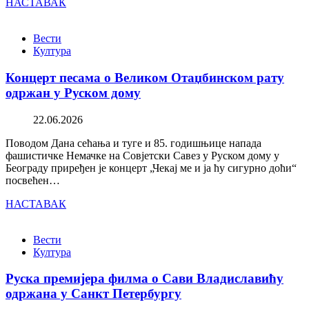
НАСТАВАК
Вести
Култура
Концерт песама о Великом Отаџбинском рату
одржан у Руском дому
22.06.2026
Поводом Дана сећања и туге и 85. годишњице напада
фашистичке Немачке на Совјетски Савез у Руском дому у
Београду приређен је концерт „Чекај ме и ја ћу сигурно доћи“
посвећен…
НАСТАВАК
Вести
Култура
Руска премијера филма о Сави Владиславићу
одржана у Санкт Петербургу