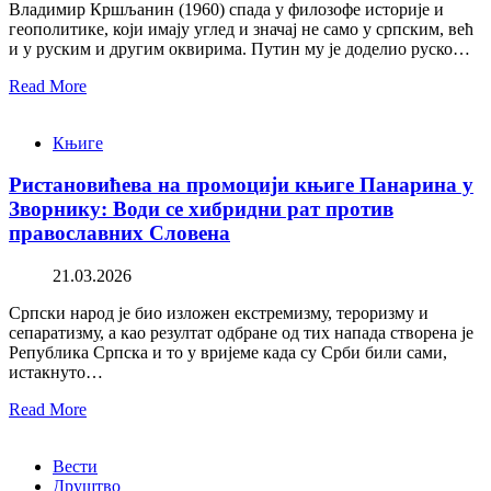
Владимир Кршљанин (1960) спада у филозофе историје и
геополитике, који имају углед и значај не само у српским, већ
и у руским и другим оквирима. Путин му је доделио руско…
Read More
Књиге
Ристановићева на промоцији књиге Панарина у
Зворнику: Води се хибридни рат против
православних Словена
21.03.2026
Српски народ је био изложен екстремизму, тероризму и
сепаратизму, а као резултат одбране од тих напада створена је
Република Српска и то у вријеме када су Срби били сами,
истакнуто…
Read More
Вести
Друштво