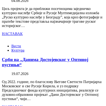
04.08.2026
Циљ пројекта је да приближи посетиоцима заједничко
културно наслеђе Србије и Русије Мултимедијална изложба
„Руско културно наслеђе у Београду”, која кроз фотографије и
пратеће текстове представља најзначајније трагове руског
историјског…
НАСТАВАК
Вести
Култура
Срби на „Данима Достојевског у Оптиној
пустињи“
19.07.2026
Од 2022. године, по благослову Његове Светости Патријарха
Московског и све Русије Кирила, и уз подршку
Председничког фонда културних иницијатива, реализује се
духовно-образовни пројекат „Дани Достојевског у Оптиној
пустињи“, чији…