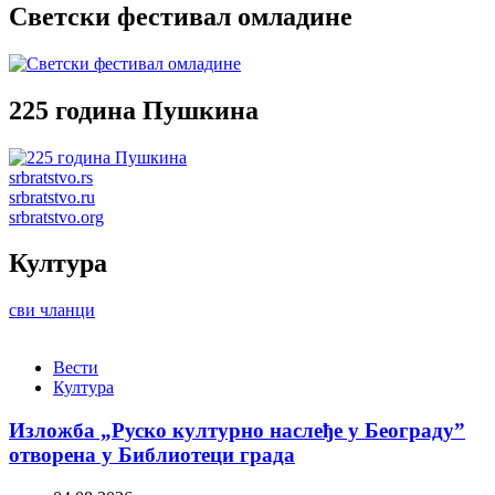
Светски фестивал омладине
225 година Пушкина
srbratstvo.rs
srbratstvo.ru
srbratstvo.org
Култура
сви чланци
Вести
Култура
Изложба „Руско културно наслеђе у Београду”
отворена у Библиотеци града