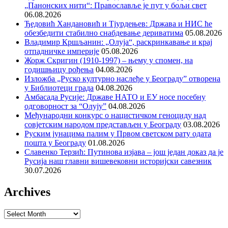
„Панонских нити“: Православље је пут у бољи свет
06.08.2026
Ђедовић Хандановић и Тјурдењев: Држава и НИС ће
обезбедити стабилно снабдевање дериватима
05.08.2026
Владимир Кршљанин: „Олуја“, раскринкавање и крај
отпадничке империје
05.08.2026
Жорж Скригин (1910-1997) – њему у спомен, на
годишњицу рођења
04.08.2026
Изложба „Руско културно наслеђе у Београду” отворена
у Библиотеци града
04.08.2026
Амбасада Русије: Државе НАТО и ЕУ носе посебну
одговорност за “Олују”
04.08.2026
Међународни конкурс о нацистичком геноциду над
совјетским народом представљен у Београду
03.08.2026
Руским јунацима палим у Првом светском рату одата
пошта у Београду
01.08.2026
Славенко Терзић: Путинова изјава – још један доказ да је
Русија наш главни вишевековни историјски савезник
30.07.2026
Archives
Archives