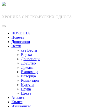
Skip
to
content
ХРОНИКА СРПСКО-РУСКИХ ОДНОСА
ПОЧЕТНА
Повеља
Доносиоци
Вести
све Вести
Војска
Доносиоци
Друштво
Држава
Економија
Историја
Коментари
Култура
Наука
Црква
Анализе
Књиге
Издаваштво