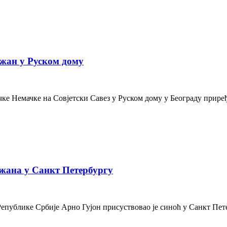
жан у Руском дому
е Немачке на Совјетски Савез у Руском дому у Београду приређе
жана у Санкт Петербургу
Републике Србије Арно Гујон присуствовао је синоћ у Санкт Пе