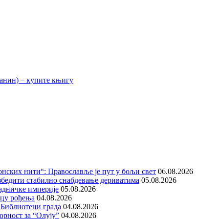
нских нити“: Православље је пут у бољи свет
06.08.2026
збедити стабилно снабдевање дериватима
05.08.2026
адничке империје
05.08.2026
ицу рођења
04.08.2026
 Библиотеци града
04.08.2026
орност за “Олују”
04.08.2026