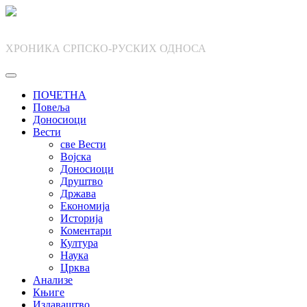
Skip
to
content
ХРОНИКА СРПСКО-РУСКИХ ОДНОСА
ПОЧЕТНА
Повеља
Доносиоци
Вести
све Вести
Војска
Доносиоци
Друштво
Држава
Економија
Историја
Коментари
Култура
Наука
Црква
Анализе
Књиге
Издаваштво