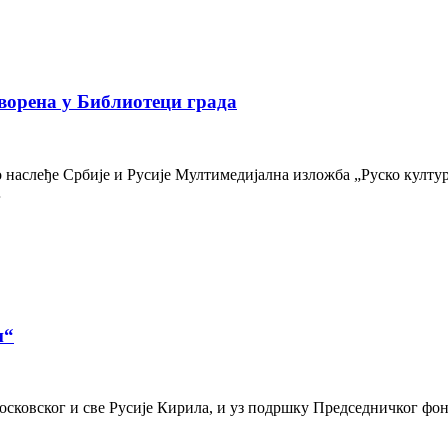
ворена у Библиотеци града
наслеђе Србије и Русије Мултимедијална изложба „Руско културн
…
и“
осковског и све Русије Кирила, и уз подршку Председничког фон