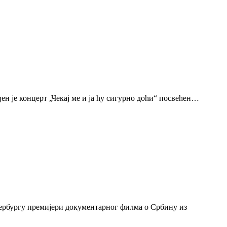
н је концерт „Чекај ме и ја ћу сигурно доћи“ посвећен…
тербургу премијери документарног филма о Србину из