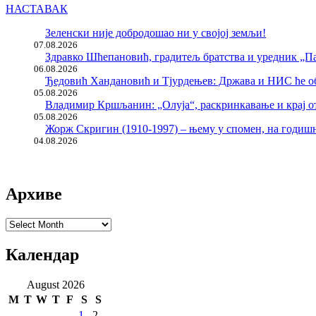
НАСТАВАК
Зеленски није добродошао ни у својој земљи!
07.08.2026
Здравко Шћепановић, градитељ братства и уредник „Па
06.08.2026
Ђедовић Хандановић и Тјурдењев: Држава и НИС ће о
05.08.2026
Владимир Кршљанин: „Олуја“, раскринкавање и крај о
05.08.2026
Жорж Скригин (1910-1997) – њему у спомен, на годи
04.08.2026
Архиве
Архиве
Календар
August 2026
M
T
W
T
F
S
S
1
2