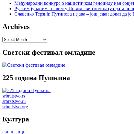
Међународни конкурс о нацистичком геноциду над совје
Руским јунацима палим у Првом светском рату одата пош
Славенко Терзић: Путинова изјава – још један доказ да ј
Archives
Archives
Светски фестивал омладине
225 година Пушкина
srbratstvo.rs
srbratstvo.ru
srbratstvo.org
Култура
сви чланци