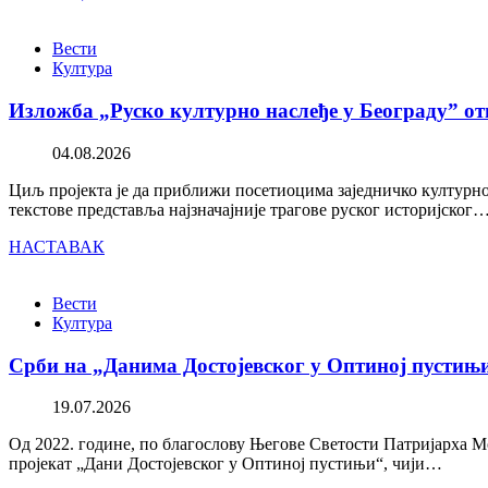
Вести
Култура
Изложба „Руско културно наслеђе у Београду” от
04.08.2026
Циљ пројекта је да приближи посетиоцима заједничко културно 
текстове представља најзначајније трагове руског историјског
НАСТАВАК
Вести
Култура
Срби на „Данима Достојевског у Оптиној пустињ
19.07.2026
Од 2022. године, по благослову Његове Светости Патријарха М
пројекат „Дани Достојевског у Оптиној пустињи“, чији…