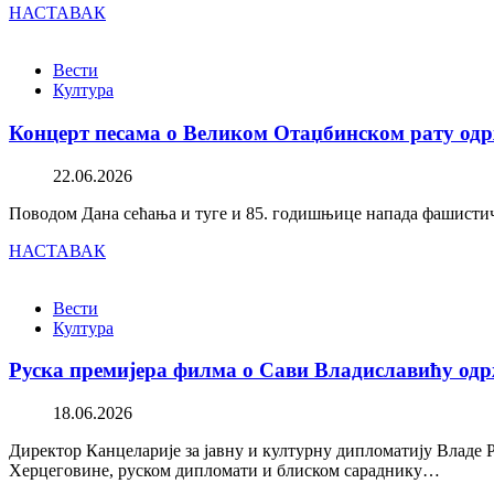
НАСТАВАК
Вести
Култура
Концерт песама о Великом Отаџбинском рату одр
22.06.2026
Поводом Дана сећања и туге и 85. годишњице напада фашистичк
НАСТАВАК
Вести
Култура
Руска премијера филма о Сави Владиславићу одр
18.06.2026
Директор Канцеларије за јавну и културну дипломатију Владе 
Херцеговине, руском дипломати и блиском сараднику…