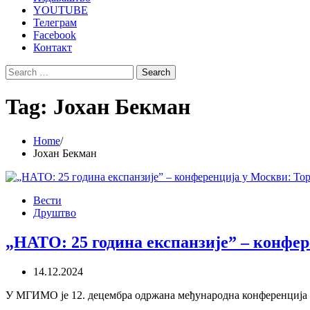
YOUTUBE
Телеграм
Facebook
Контакт
Search
for:
Tag:
Јохан Бекман
Home
Јохан Бекман
Вести
Друштво
„НАТО: 25 година експанзије” – конфе
14.12.2024
У МГИМО је 12. децембра одржана међународна конференција „