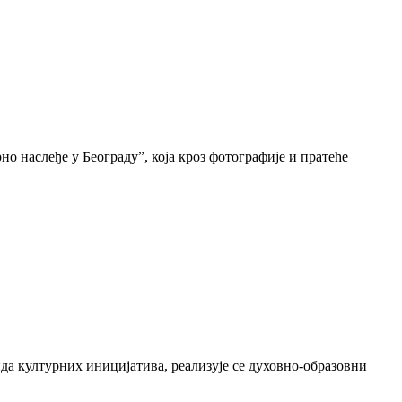
о наслеђе у Београду”, која кроз фотографије и пратеће
да културних иницијатива, реализује се духовно-образовни