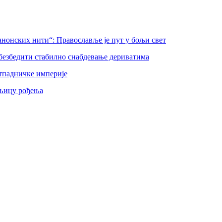
нонских нити“: Православље је пут у бољи свет
безбедити стабилно снабдевање дериватима
тпадничке империје
шњицу рођења