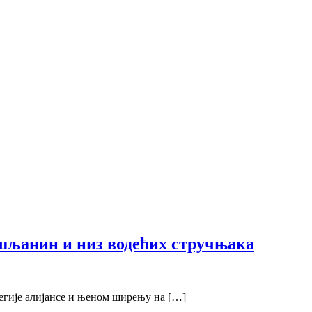
ршљанин и низ водећих стручњака
егије алијансе и њеном ширењу на […]