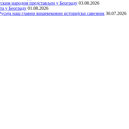
тским народом представљен у Београду
03.08.2026
та у Београду
01.08.2026
е Русија наш главни вишевековни историјски савезник
30.07.2026