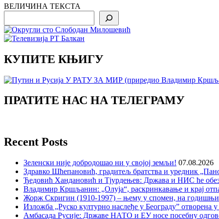
ВЕЛИЧИНА ТЕКСТА
Search
КУПИТЕ КЊИГУ
ПРАТИТЕ НАС НА ТЕЛЕГРАМУ
Recent Posts
Зеленски није добродошао ни у својој земљи!
07.08.2026
Здравко Шћепановић, градитељ братства и уредник „Пано
Ђедовић Хандановић и Тјурдењев: Држава и НИС ће обе
Владимир Кршљанин: „Олуја“, раскринкавање и крај отп
Жорж Скригин (1910-1997) – њему у спомен, на годишњ
Изложба „Руско културно наслеђе у Београду” отворена у
Амбасада Русије: Државе НАТО и ЕУ носе посебну одгов