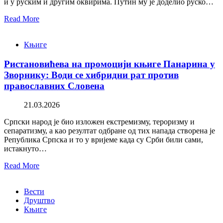
и у руским и другим оквирима. Путин му је доделио руско…
Read More
Књиге
Ристановићева на промоцији књиге Панарина у
Зворнику: Води се хибридни рат против
православних Словена
21.03.2026
Српски народ је био изложен екстремизму, тероризму и
сепаратизму, а као резултат одбране од тих напада створена је
Република Српска и то у вријеме када су Срби били сами,
истакнуто…
Read More
Вести
Друштво
Књиге