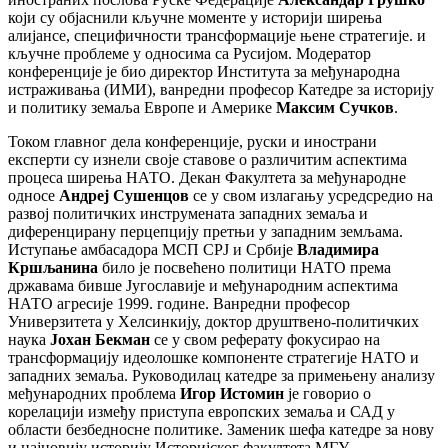
који су објаснили кључне моменте у историји ширења
алијансе, специфичности трансформације њене стратегије. и
кључне проблеме у односима са Русијом. Модератор
конференције је био директор Института за међународна
истраживања (ИМИ), ванредни професор Катедре за историју
и политику земаља Европе и Америке
Максим Сучков
.
Током главног дела конференције, руски и инострани
експерти су изнели своје ставове о различитим аспектима
процеса ширења НАТО. Декан Факултета за међународне
односе
Андреј Сушенцов
се у свом излагању усредсредио на
развој политичких инструмената западних земаља и
диференцирану перцепцију претњи у западним земљама.
Иступање амбасадора МСП СРЈ и Србије
Владимира
Кршљанина
било је посвећено политици НАТО према
државама бивше Југославије и међународним аспектима
НАТО агресије 1999. године. Ванредни професор
Универзитета у Хелсинкију, доктор друштвено-политичких
наука
Јохан Бекман
се у свом реферату фокусирао на
трансформацију идеолошке компоненте стратегије НАТО и
западних земаља. Руководилац катедре за примењену анализу
међународних проблема
Игор Истомин
је говорио о
корелацији између приступа европских земаља и САД у
области безбедносне политике. Заменик шефа катедре за нову
и најновију историју Историјског факултета МГУ