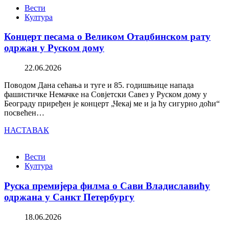
Вести
Култура
Концерт песама о Великом Отаџбинском рату
одржан у Руском дому
22.06.2026
Поводом Дана сећања и туге и 85. годишњице напада
фашистичке Немачке на Совјетски Савез у Руском дому у
Београду приређен је концерт „Чекај ме и ја ћу сигурно доћи“
посвећен…
НАСТАВАК
Вести
Култура
Руска премијера филма о Сави Владиславићу
одржана у Санкт Петербургу
18.06.2026