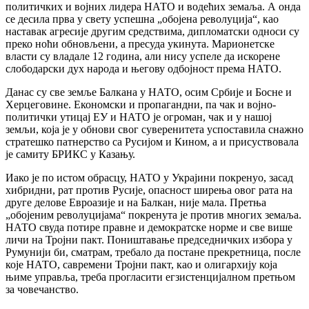
политичких и војних лидера НАТО и водећих земаља. А онда
се десила прва у свету успешна „обојена револуција“, као
наставак агресије другим средствима, дипломатски односи су
преко ноћи обновљени, а пресуда укинута. Марионетске
власти су владале 12 година, али нису успеле да искорене
слободарски дух народа и његову одбојност према НАТО.
Данас су све земље Балкана у НАТО, осим Србије и Босне и
Херцеговине. Економски и пропагандни, па чак и војно-
политички утицај ЕУ и НАТО је огроман, чак и у нашој
земљи, која је у обнови свог суверенитета успоставила снажно
стратешко патнерство са Русијом и Кином, а и присуствовала
је самиту БРИКС у Казању.
Иако је по истом обрасцу, НАТО у Украјини покренуо, засад
хибридни, рат против Русије, опасност ширења овог рата на
друге делове Евроазије и на Балкан, није мала. Претња
„обојеним револуцијама“ покренута је против многих земаља.
НАТО свуда потире правне и демократске норме и све више
личи на Тројни пакт. Поништавање председничких избора у
Румунији би, сматрам, требало да постане прекретница, после
које НАТО, савремени Тројни пакт, као и олигархију која
њиме управља, треба прогласити егзистенцијалном претњом
за човечанство.