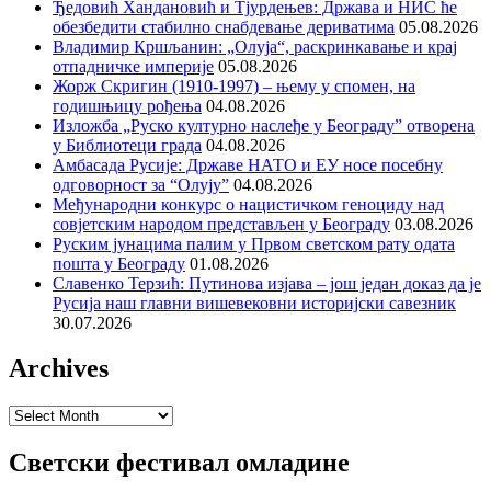
Ђедовић Хандановић и Тјурдењев: Држава и НИС ће
обезбедити стабилно снабдевање дериватима
05.08.2026
Владимир Кршљанин: „Олуја“, раскринкавање и крај
отпадничке империје
05.08.2026
Жорж Скригин (1910-1997) – њему у спомен, на
годишњицу рођења
04.08.2026
Изложба „Руско културно наслеђе у Београду” отворена
у Библиотеци града
04.08.2026
Амбасада Русије: Државе НАТО и ЕУ носе посебну
одговорност за “Олују”
04.08.2026
Међународни конкурс о нацистичком геноциду над
совјетским народом представљен у Београду
03.08.2026
Руским јунацима палим у Првом светском рату одата
пошта у Београду
01.08.2026
Славенко Терзић: Путинова изјава – још један доказ да је
Русија наш главни вишевековни историјски савезник
30.07.2026
Archives
Archives
Светски фестивал омладине