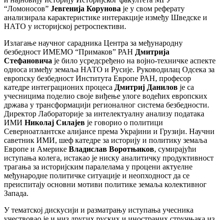
“Ломоносов”
Јевгенија Корунова
је у свом реферату
анализирала карактеристике интеракције између Шведске и
НАТО у историјској ретроспективи.
Излагање научног сарадника Центра за међународну
безбедност ИМЕМО “Примаков” РАН
Дмитрија
Стефановича
је било усредсређено на војно-техничке аспекте
односа између земаља НАТО и Русије. Руководилац Одсека за
европску безбедност Института Европе РАН, професор
катедре интеграционих процеса
Дмитриј Данилов
је са
учесницима поделио своје виђење улоге водећих европских
држава у трансформацији регионалног система безбедности.
Директор Лабораторије за интелектуалну анализу података
ИМИ
Николај Силајев
је говорио о политици
Северноатлантске алијансе према Украјини и Грузији. Научни
саветник ИМИ, шеф катедре за историју и политику земаља
Европе и Америке
Владислав Воротњиков
, сумирајући
иступања колега, истакао је ниску аналитичку продуктивност
трагања за историјским паралелама у процени актуелне
међународне политичке ситуације и неопходност да се
преиспитају основни мотиви политике земаља колективног
Запада.
У тематској дискусији и разматрању иступања учесника
учествовао је и низ других руских и иностраних стручњака из