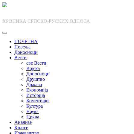
Skip
to
content
ХРОНИКА СРПСКО-РУСКИХ ОДНОСА
ПОЧЕТНА
Повеља
Доносиоци
Вести
све Вести
Војска
Доносиоци
Друштво
Држава
Економија
Историја
Коментари
Култура
Наука
Црква
Анализе
Књиге
Издаваштво