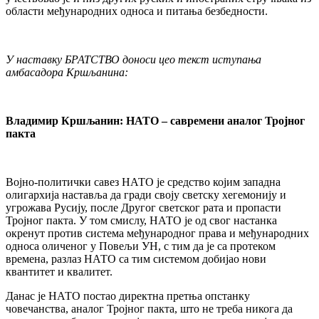
области међународних односа и питања безбедности.
У наставку БРАТСТВО доноси цео текст иступања
амбасадора Кршљанина:
Владимир Кршљанин: НАТО – савремени аналог Тројног
пакта
Војно-политички савез НАТО је средство којим западна
олигархија наставља да гради своју светску хегемонију и
угрожава Русију, после Другог светског рата и пропасти
Тројног пакта. У том смислу, НАТО је од свог настанка
окренут против система међународног права и међународних
односа оличеног у Повељи УН, с тим да је са протеком
времена, разлаз НАТО са тим системом добијао нови
квантитет и квалитет.
Данас је НАТО постао директна претња опстанку
човечанства, аналог Тројног пакта, што не треба никога да