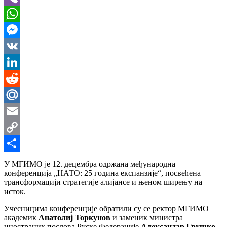
Viber
WhatsApp
Messenger
VK
LinkedIn
Reddit
Mail.Ru
Email
Copy
Link
Share
У МГИМО је 12. децембра одржана међународна
конференција „НАТО: 25 година експанзије“, посвећена
трансформацији стратегије алијансе и њеном ширењу на
исток.
Учесницима конференције обратили су се ректор МГИМО
академик
Анатолиј Торкунов
и заменик министра
иностраних послова Руске Федерације
Александар Грушко