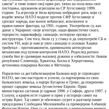
савеза“ и тиме повео свој први рат, тачно на пола века свог
постојања, оружаном агресијом на СР Југославију 1999.
године. Та агресија је била врхунац хибридног рата, који су
водеће земље НАТО водиле против СФР Југославије и
српског народа, као њеног већинског, кохезионог и
православног фактора, од 1991. године. Употребили су, као
данас у Украјини: своје агентуре, наци-фашистичке снаге,
терористе, наркомафију, санкције, испоруке оружја и
инструктора. Сем тога, били су у стању и да злоупотребе СБ и
систем УН, који је нам је увео санкције и основао Хашки
трибунал – противзаконити, криминални антисрпски
механизам под пуном контролом НАТО. Редослед ратних
сукоба био је сразмеран њиховој дужини и озбиљности: бивше
републике Словенија, Хрватска, Босна и Херцеговина,
аутономна покрајина Косово и Метохија.
Паралелно са дестабилизацијом Балкана коју је спроводио
НАТО, ми смо настојали и успели, са партнерима из свих
балканских земаља, а најпре Бугарске и Грчке, да покренемо
процес сарадње земаља Југоисточне Европе. Први
министарски састанак је одржан 1996. у Софији, други 1997. у
Солуну, а крајем исте године и први у историји самит на
острву Крит. Тај самит је обележио сусрет и разговор нашег
председника Слободана Милошевића са премијером Албаније
Фатосом Наном. Они су се договорили о принципима мирног