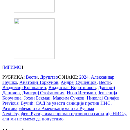
[
МГИМО
]
РУБРИКА:
Вести
,
Друштво
ОЗНАКЕ:
2024
,
Александар
Грушко
,
Анатолиј Торкунов
,
Андреј Сушенцов
,
Вести
,
Владимир Кршљанин
,
Владислав Воротњиков
,
Дмитриј
Данилов
,
Дмитриј Стефанович
,
Игор Истомин
,
Јевгенија
Корунова
,
Јохан Бекман
,
Максим Сучков
,
Николај Силајев
Post
Previous:
Вучић: САД ће увести санкције против НИС.
Разговараћемо и са Америкацима и са Русима
navigation
Next:
Ђурђев: Русија има спреман одговор на санкције НИС-у,
али ми не смемо да попустимо