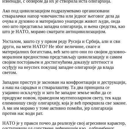
изненади, с обзиром да их је створила иста олигархија.
Ако под цивилизацијом подразумевамо организовани
стваралачки напор човечанства или једног његовог дела да
очува и духовно и материјално унапреди живот људи, онда
оно што представља западна олигархија, и њена средства, као
што је НАТО, морамо сматрати антицивилизацијом.
Уосталом, зашто су у првом реду Русија и Србија, али и сви
други, на мети НАТО? Не због величине, снаге и
материјалних богатстава, већ зато што они по својим духовно-
моралним вредностима представљају цивилизацију и самим
својим постојањем и достигнућима доказују штетност и
осуђују на неуспех покушај западне олигархије да влада
светом.
Западни приступ је заснован на конфронтацији и деструкцији,
а наш на сарадњи и стваралаштву. Та два принципа се
узајамно искључују и зато ће западне земље моћи да се
придруже новом, праведном мултиполарном свету, тек када
елиминишу своју олигархију, која је већ прекршила све законе.
А ми им морамо у томе активно помоћи, јер олигархија
против нас води рат.
НАТО је у пракси почео да реализује свој агресивни карактер,
одступивши од сопствене дефиниције као „одбрамбеног