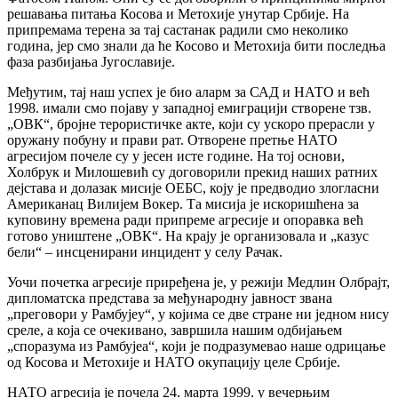
решавања питања Косова и Метохије унутар Србије. На
припремама терена за тај састанак радили смо неколико
година, јер смо знали да ће Косово и Метохија бити последња
фаза разбијања Југославије.
Међутим, тај наш успех је био аларм за САД и НАТО и већ
1998. имали смо појаву у западној емиграцији створене тзв.
„ОВК“, бројне терористичке акте, који су ускоро прерасли у
оружану побуну и прави рат. Отворене претње НАТО
агресијом почеле су у јесен исте године. На тој основи,
Холбрук и Милошевић су договорили прекид наших ратних
дејстава и долазак мисије ОЕБС, коју је предводио злогласни
Американац Вилијем Вокер. Та мисија је искоришћена за
куповину времена ради припреме агресије и опоравка већ
готово уништене „ОВК“. На крају је организовала и „казус
бели“ – инсценирани инцидент у селу Рачак.
Уочи почетка агресије приређена је, у режији Медлин Олбрајт,
дипломатска представа за међународну јавност звана
„преговори у Рамбујеу“, у којима се две стране ни једном нису
среле, а која се очекивано, завршила нашим одбијањем
„споразума из Рамбујеа“, који је подразумевао наше одрицање
од Косова и Метохије и НАТО окупацију целе Србије.
НАТО агресија је почела 24. марта 1999. у вечерњим