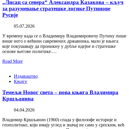
„Лисац са севера“ Александра Казакова – кључ
за разумевање стратешке логике Путинове
Русије
05.07.2026
У времену када се о Владимиру Владимировичу Путину пише
више него о већини савремених државника, мало је књига
које покушавају да проникну у дубље идејне и стратешке
основе његове политике.…
Read More
Издаваштво
Књиге
Темељи Новог света – нова књига Владимира
Кршљанина
04.04.2026
Владимир Кршљанин (1960) спада у филозофе историје и
геополитике, који имају углед и значај не само у српским, већ