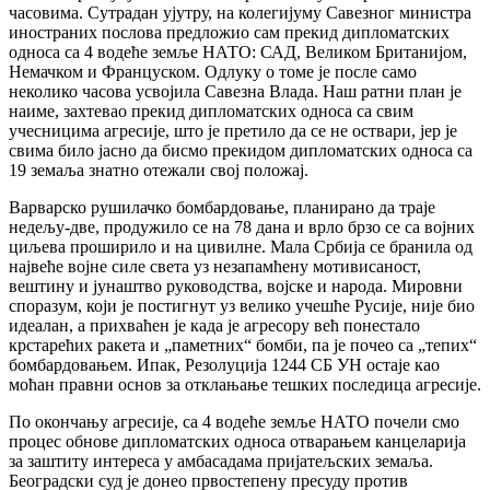
часовима. Сутрадан ујутру, на колегијуму Савезног министра
иностраних послова предложио сам прекид дипломатских
односа са 4 водеће земље НАТО: САД, Великом Британијом,
Немачком и Француском. Одлуку о томе је после само
неколико часова усвојила Савезна Влада. Наш ратни план је
наиме, захтевао прекид дипломатских односа са свим
учесницима агресије, што је претило да се не оствари, јер је
свима било јасно да бисмо прекидом дипломатских односа са
19 земаља знатно отежали свој положај.
Варварско рушилачко бомбардовање, планирано да траје
недељу-две, продужило се на 78 дана и врло брзо се са војних
циљева проширило и на цивилне. Мала Србија се бранила од
највеће војне силе света уз незапамћену мотивисаност,
вештину и јунаштво руководства, војске и народа. Мировни
споразум, који је постигнут уз велико учешће Русије, није био
идеалан, а прихваћен је када је агресору већ понестало
крстарећих ракета и „паметних“ бомби, па је почео са „тепих“
бомбардовањем. Ипак, Резолуција 1244 СБ УН остаје као
моћан правни основ за отклањање тешких последица агресије.
По окончању агресије, са 4 водеће земље НАТО почели смо
процес обнове дипломатских односа отварањем канцеларија
за заштиту интереса у амбасадама пријатељских земаља.
Београдски суд је донео првостепену пресуду против