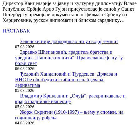
Директор Канцеларије за јавну и културну дипломатију Владе
Републике Србије Арно Гујон присуствовао је синоћ у Санкт
Петербургу премијери документарног филма о Србину из
Херцеговине, руском дипломати и блиском сараднику…
НАСТАВАК
Зеленски није добродошао ни у својој земљи!
07.08.2026
Здравко Шћепановић, градитељ братства и
уредник „Панонских нити“: Православље је пут у
бољи свет
06.08.2026
Ђедовић Хандановић и Тјурдењев: Држава и
НИС ће обезбедити стабилно снабдевање
дериватима
05.08.2026
Владимир Кршљанин: „Олуја“, раскринкавање и
крај отпадничке империје
05.08.2026
Жорж Скригин (1910-1997) – њему у спомен, на
годишњицу рођења
04.08.2026