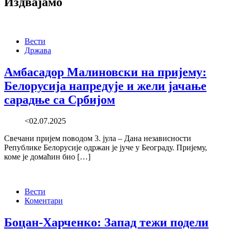
Издвајамо
Вести
Држава
Амбасадор Малиновски на пријему:
Белорусија напредује и жели јачање
сарадње са Србијом
<02.07.2025
Свечани пријем поводом 3. јула – Дана независности
Републике Белорусије одржан је јуче у Београду. Пријему,
коме је домаћин био […]
Вести
Коментари
Боцан-Харченко: Запад тежи подели