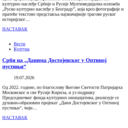
културно наслеђе Србије и Русије Мултимедијална изложба
„Руско културно наслеђе у Београду”, која кроз фотографије и
пратеће текстове представља најзначајније трагове руског
историјског…
НАСТАВАК
Вести
Култура
Срби на „Данима Достојевског у Оптиној
пустињи“
19.07.2026
Од 2022. године, по благослову Његове Светости Патријарха
Московског и све Русије Кирила, и уз подршку
Председничког фонда културних иницијатива, реализује се
духовно-образовни пројекат „Дани Достојевског у Оптиној
пустињи“, чији…
НАСТАВАК