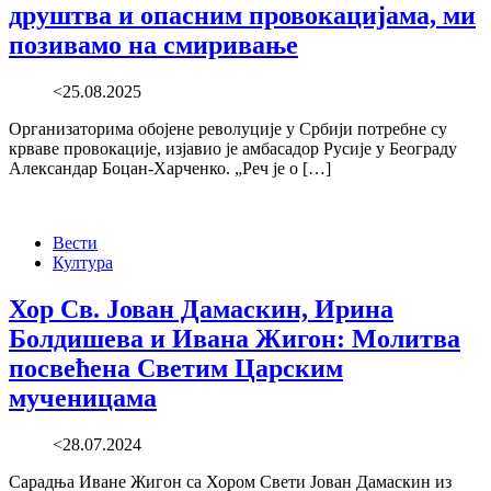
друштва и опасним провокацијама, ми
позивамо на смиривање
<25.08.2025
Организаторима обојене револуције у Србији потребне су
крваве провокације, изјавио је амбасадор Русије у Београду
Александар Боцан-Харченко. „Реч је о […]
Вести
Култура
Хор Св. Јован Дамаскин, Ирина
Болдишева и Ивана Жигон: Молитва
посвећена Светим Царским
мученицама
<28.07.2024
Сарадња Иване Жигон са Хором Свети Јован Дамаскин из