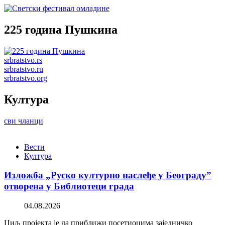
225 година Пушкина
srbratstvo.rs
srbratstvo.ru
srbratstvo.org
Култура
сви чланци
Вести
Култура
Изложба „Руско културно наслеђе у Београду”
отворена у Библиотеци града
04.08.2026
Циљ пројекта је да приближи посетиоцима заједничко