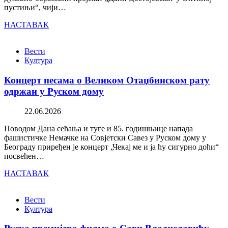
пустињи“, чији…
НАСТАВАК
Вести
Култура
Концерт песама о Великом Отаџбинском рату
одржан у Руском дому
22.06.2026
Поводом Дана сећања и туге и 85. годишњице напада
фашистичке Немачке на Совјетски Савез у Руском дому у
Београду приређен је концерт „Чекај ме и ја ћу сигурно доћи“
посвећен…
НАСТАВАК
Вести
Култура