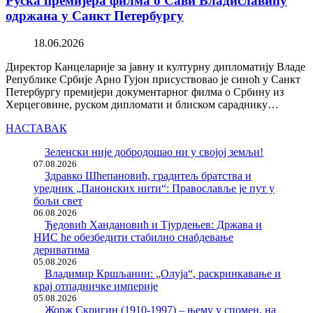
Руска премијера филма о Сави Владиславићу
одржана у Санкт Петербургу
18.06.2026
Директор Канцеларије за јавну и културну дипломатију Владе
Републике Србије Арно Гујон присуствовао је синоћ у Санкт
Петербургу премијери документарног филма о Србину из
Херцеговине, руском дипломати и блиском сараднику…
НАСТАВАК
Зеленски није добродошао ни у својој земљи!
07.08.2026
Здравко Шћепановић, градитељ братства и
уредник „Панонских нити“: Православље је пут у
бољи свет
06.08.2026
Ђедовић Хандановић и Тјурдењев: Држава и
НИС ће обезбедити стабилно снабдевање
дериватима
05.08.2026
Владимир Кршљанин: „Олуја“, раскринкавање и
крај отпадничке империје
05.08.2026
Жорж Скригин (1910-1997) – њему у спомен, на