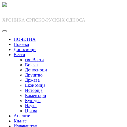
Skip
to
content
ХРОНИКА СРПСКО-РУСКИХ ОДНОСА
ПОЧЕТНА
Повеља
Доносиоци
Вести
све Вести
Војска
Доносиоци
Друштво
Држава
Економија
Историја
Коментари
Култура
Наука
Црква
Анализе
Књиге
Издаваштво