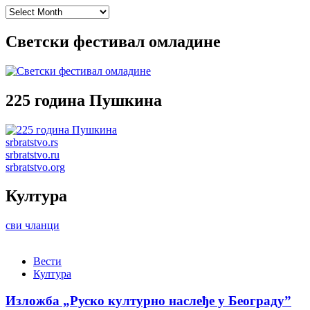
Archives
Светски фестивал омладине
225 година Пушкина
srbratstvo.rs
srbratstvo.ru
srbratstvo.org
Култура
сви чланци
Вести
Култура
Изложба „Руско културно наслеђе у Београду”