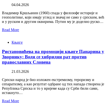
04.04.2026
Владимир Кршљанин (1960) спада у филозофе историје и
геополитике, који имају углед и значај не само у српским, већ
и у руским и другим оквирима. Путин му је доделио руско…
Read More
Књиге
Ристановићева на промоцији књиге Панарина у
Зворнику: Води се хибридни рат против
православних Словена
21.03.2026
Српски народ је био изложен екстремизму, тероризму и
сепаратизму, а као резултат одбране од тих напада створена је
Република Српска и то у вријеме када су Срби били сами,
истакнуто…
Read More