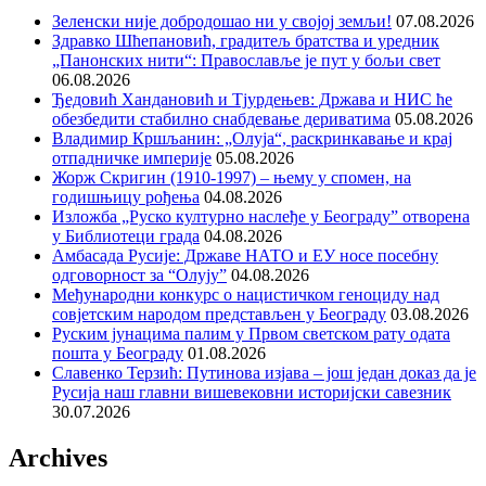
Зеленски није добродошао ни у својој земљи!
07.08.2026
Здравко Шћепановић, градитељ братства и уредник
„Панонских нити“: Православље је пут у бољи свет
06.08.2026
Ђедовић Хандановић и Тјурдењев: Држава и НИС ће
обезбедити стабилно снабдевање дериватима
05.08.2026
Владимир Кршљанин: „Олуја“, раскринкавање и крај
отпадничке империје
05.08.2026
Жорж Скригин (1910-1997) – њему у спомен, на
годишњицу рођења
04.08.2026
Изложба „Руско културно наслеђе у Београду” отворена
у Библиотеци града
04.08.2026
Амбасада Русије: Државе НАТО и ЕУ носе посебну
одговорност за “Олују”
04.08.2026
Међународни конкурс о нацистичком геноциду над
совјетским народом представљен у Београду
03.08.2026
Руским јунацима палим у Првом светском рату одата
пошта у Београду
01.08.2026
Славенко Терзић: Путинова изјава – још један доказ да је
Русија наш главни вишевековни историјски савезник
30.07.2026
Archives