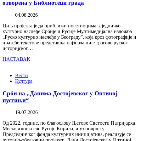
отворена у Библиотеци града
04.08.2026
Циљ пројекта је да приближи посетиоцима заједничко
културно наслеђе Србије и Русије Мултимедијална изложба
„Руско културно наслеђе у Београду”, која кроз фотографије и
пратеће текстове представља најзначајније трагове руског
историјског…
НАСТАВАК
Вести
Култура
Срби на „Данима Достојевског у Оптиној
пустињи“
19.07.2026
Од 2022. године, по благослову Његове Светости Патријарха
Московског и све Русије Кирила, и уз подршку
Председничког фонда културних иницијатива, реализује се
духовно-образовни пројекат „Дани Достојевског у Оптиној