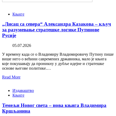
Књиге
„Лисац са севера“ Александра Казакова – кључ
за разумевање стратешке логике Путинове
Русије
05.07.2026
У времену када се о Владимиру Владимировичу Путину пише
више него о већини савремених државника, мало је књига
које покушавају да проникну у дубље идејне и стратешке
основе његове политике.…
Read More
Издаваштво
Књиге
Темељи Новог света – нова књига Владимира
Кршљанина