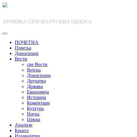
Skip
to
content
ХРОНИКА СРПСКО-РУСКИХ ОДНОСА
ПОЧЕТНА
Повеља
Доносиоци
Вести
све Вести
Војска
Доносиоци
Друштво
Држава
Економија
Историја
Коментари
Култура
Наука
Црква
Анализе
Књиге
Издаваштво