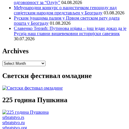
одговорност за “Олују”
04.08.2026
Међународни конкурс о нацистичком геноциду над
совјетским народом представљен у Београду
03.08.2026
Руским јунацима палим у Првом светском рату одата
пошта у Београду
01.08.2026
Славенко Терзић: Путинова изјава – још један доказ да је
Русија наш главни вишевековни историјски савезник
30.07.2026
Archives
Archives
Светски фестивал омладине
225 година Пушкина
srbratstvo.rs
srbratstvo.ru
srbratstvo.org