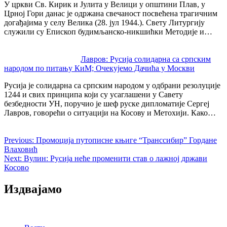
У цркви Св. Кирик и Јулита у Велици у општини Плав, у
Црној Гори данас је одржана свечаност посвећена трагичним
догађајима у селу Велика (28. јул 1944.). Свету Литургију
служили су Епископ будимљанско-никшићки Методије и…
Лавров: Русија солидарна са српским
народом по питању КиМ; Очекујемо Дачића у Москви
Русија је солидарна са српским народом у одбрани резолуције
1244 и свих принципа који су усаглашени у Савету
безбедности УН, поручио је шеф руске дипломатије Сергеј
Лавров, говорећи о ситуацији на Косову и Метохији. Како…
Previous:
Промоција путописне књиге “Транссибир” Гордане
Влаховић
Next:
Вулин: Русија неће променити став о лажној држави
Косово
Издвајамо