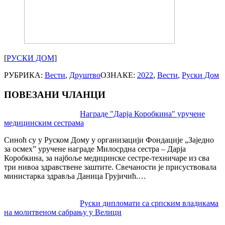
[
РУСКИ ДОМ
]
РУБРИКА:
Вести
,
Друштво
ОЗНАКЕ:
2022
,
Вести
,
Руски Дом
ПОВЕЗАНИ ЧЛАНЦИ
Post
Награде "Дарја Коробкина" уручене
медицинским сестрама
navigation
Синоћ су у Руском Дому у организацији Фондације „Заједно
за осмех” уручене награде Милосрдна сестра – Дарја
Коробкина, за најбоље медицинске сестре-техничаре из сва
три нивоа здравствене заштите. Свечаности је присуствовала
министарка здравља Даница Грујичић.…
Руски дипломати са српским владикама
на молитвеном сабрању у Велици