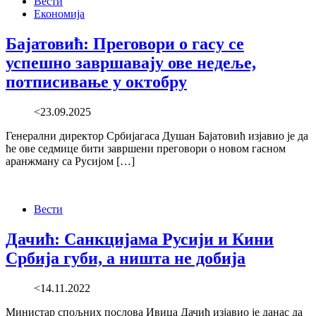
Вести
Економија
Бајатовић: Преговори о гасу се
успешно завршавају ове недеље,
потписивање у октобру
<23.09.2025
Генерални директор Србијагаса Душан Бајатовић изјавио је да
ће ове седмице бити завршени преговори о новом гасном
аранжману са Русијом […]
Вести
Дачић: Санкцијама Русији и Кини
Србија губи, а ништа не добија
<14.11.2022
Министар спољних послова Ивица Дачић изјавио је данас да