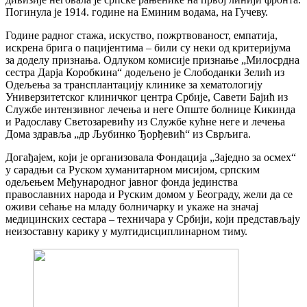
Погинула је 1914. године на Еминим водама, на Гучеву.
Године радног стажа, искуство, пожртвованост, емпатија,
искрена брига о пацијентима – били су неки од критеријума
за доделу признања. Одлуком комисије признање „Милосрдна
сестра Дарја Коробкина“ додељено је Слободанки Зелић из
Одељења за трансплантацију клинике за хематологију
Универзитетског клиничког центра Србије, Савети Бајић из
Службе интензивног лечења и неге Опште болнице Кикинда
и Радославу Светозаревићу из Службе кућне неге и лечења
Дома здравља „др Љубинко Ђорђевић“ из Сврљига.
Догађајем, који је организовала Фондација „Заједно за осмех“
у сарадњи са Руском хуманитарном мисијом, српским
одељењем Међународног јавног фонда јединства
православних народа и Руским домом у Београду, жели да се
оживи сећање на младу болничарку и укаже на значај
медицинских сестара – техничара у Србији, који представљају
неизоставну карику у мултидисциплинарном тиму.