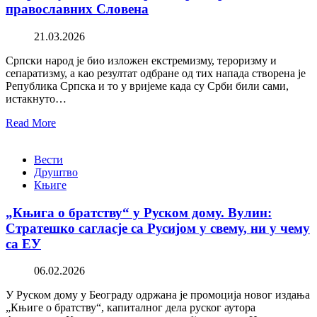
православних Словена
21.03.2026
Српски народ је био изложен екстремизму, тероризму и
сепаратизму, а као резултат одбране од тих напада створена је
Република Српска и то у вријеме када су Срби били сами,
истакнуто…
Read More
Вести
Друштво
Књиге
„Књига о братству“ у Руском дому. Вулин:
Стратешко сагласје са Русијом у свему, ни у чему
са ЕУ
06.02.2026
У Руском дому у Београду одржана је промоција новог издања
„Књиге о братству“, капиталног дела руског аутора