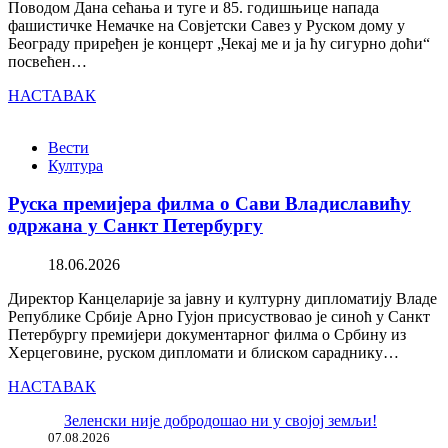
Поводом Дана сећања и туге и 85. годишњице напада
фашистичке Немачке на Совјетски Савез у Руском дому у
Београду приређен је концерт „Чекај ме и ја ћу сигурно доћи“
посвећен…
НАСТАВАК
Вести
Култура
Руска премијера филма о Сави Владиславићу
одржана у Санкт Петербургу
18.06.2026
Директор Канцеларије за јавну и културну дипломатију Владе
Републике Србије Арно Гујон присуствовао је синоћ у Санкт
Петербургу премијери документарног филма о Србину из
Херцеговине, руском дипломати и блиском сараднику…
НАСТАВАК
Зеленски није добродошао ни у својој земљи!
07.08.2026