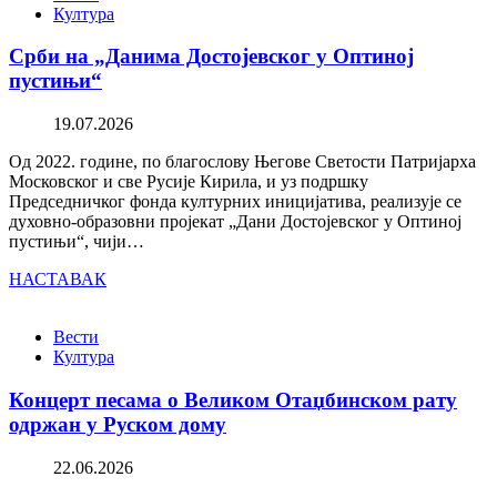
Култура
Срби на „Данима Достојевског у Оптиној
пустињи“
19.07.2026
Од 2022. године, по благослову Његове Светости Патријарха
Московског и све Русије Кирила, и уз подршку
Председничког фонда културних иницијатива, реализује се
духовно-образовни пројекат „Дани Достојевског у Оптиној
пустињи“, чији…
НАСТАВАК
Вести
Култура
Концерт песама о Великом Отаџбинском рату
одржан у Руском дому
22.06.2026