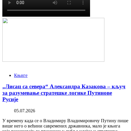
Књиге
„Лисац са севера“ Александра Казакова – кључ
за разумевање стратешке логике Путинове
Русије
05.07.2026
У времену када се о Владимиру Владимировичу Путину пише
више него о већини савремених државника, мало је књига