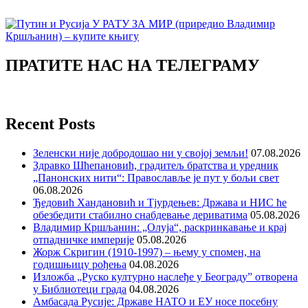
ПРАТИТЕ НАС НА ТЕЛЕГРАМУ
Recent Posts
Зеленски није добродошао ни у својој земљи!
07.08.2026
Здравко Шћепановић, градитељ братства и уредник
„Панонских нити“: Православље је пут у бољи свет
06.08.2026
Ђедовић Хандановић и Тјурдењев: Држава и НИС ће
обезбедити стабилно снабдевање дериватима
05.08.2026
Владимир Кршљанин: „Олуја“, раскринкавање и крај
отпадничке империје
05.08.2026
Жорж Скригин (1910-1997) – њему у спомен, на
годишњицу рођења
04.08.2026
Изложба „Руско културно наслеђе у Београду” отворена
у Библиотеци града
04.08.2026
Амбасада Русије: Државе НАТО и ЕУ носе посебну