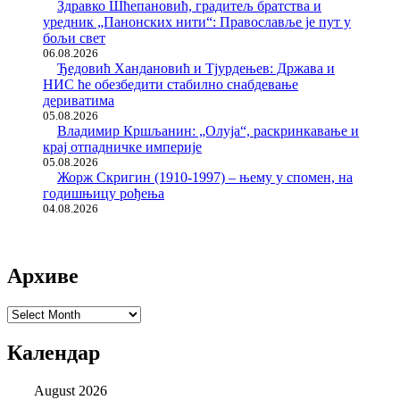
Здравко Шћепановић, градитељ братства и
уредник „Панонских нити“: Православље је пут у
бољи свет
06.08.2026
Ђедовић Хандановић и Тјурдењев: Држава и
НИС ће обезбедити стабилно снабдевање
дериватима
05.08.2026
Владимир Кршљанин: „Олуја“, раскринкавање и
крај отпадничке империје
05.08.2026
Жорж Скригин (1910-1997) – њему у спомен, на
годишњицу рођења
04.08.2026
Архиве
Архиве
Календар
August 2026