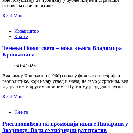
које покушавају да проникну у дубље идејне и стратешке
основе његове политике.…
Read More
Издаваштво
Књиге
Темељи Новог света – нова књига Владимира
Кршљанина
04.04.2026
Владимир Кршљанин (1960) спада у филозофе историје и
геополитике, који имају углед и значај не само у српским, већ
и у руским и другим оквирима. Путин му је доделио руско…
Read More
Књиге
Ристановићева на промоцији књиге Панарина у
Зворнику: Води се хибридни рат против