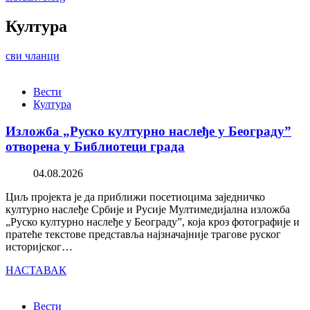
Култура
сви чланци
Вести
Култура
Изложба „Руско културно наслеђе у Београду”
отворена у Библиотеци града
04.08.2026
Циљ пројекта је да приближи посетиоцима заједничко
културно наслеђе Србије и Русије Мултимедијална изложба
„Руско културно наслеђе у Београду”, која кроз фотографије и
пратеће текстове представља најзначајније трагове руског
историјског…
НАСТАВАК
Вести