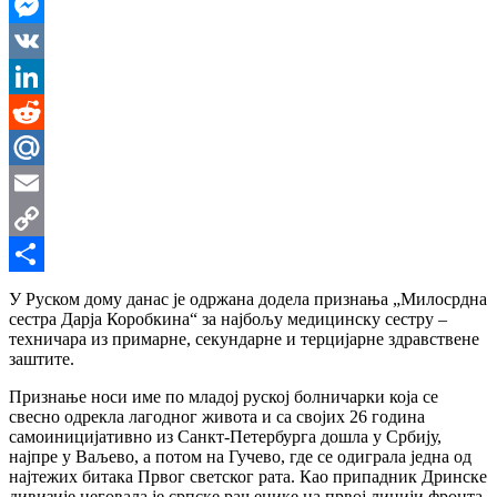
WhatsApp
Messenger
VK
LinkedIn
Reddit
Mail.Ru
Email
Copy
Link
Share
У Руском дому данас је одржана додела признања „Милосрдна
сестра Дарја Коробкина“ за најбољу медицинску сестру –
техничара из примарне, секундарне и терцијарне здравствене
заштите.
Признање носи име по младој руској болничарки која се
свесно одрекла лагодног живота и са својих 26 година
самоиницијативно из Санкт-Петербурга дошла у Србију,
најпре у Ваљево, а потом на Гучево, где се одиграла једна од
најтежих битака Првог светског рата. Као припадник Дринске
дивизије неговала је српске рањенике на првој линији фронта.