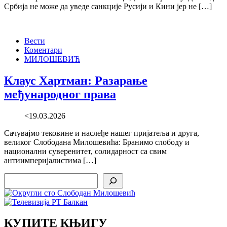
Србија не може да уведе санкције Русији и Кини јер не […]
Вести
Коментари
МИЛОШЕВИЋ
Клаус Хартман: Разарање
међународног права
<19.03.2026
Сачувајмо тековине и наслеђе нашег пријатеља и друга,
великог Слободана Милошевића: Бранимо слободу и
национални суверенитет, солидарност са свим
антиимперијалистима […]
Search
КУПИТЕ КЊИГУ