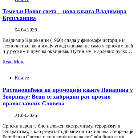
Темељи Новог света – нова књига Владимира
Кршљанина
04.04.2026
Владимир Кршљанин (1960) спада у филозофе историје и
геополитике, који имају углед и значај не само у српским, већ
и у руским и другим оквирима. Путин му је доделио руско…
Read More
Књиге
Ристановићева на промоцији књиге Панарина у
Зворнику: Води се хибридни рат против
православних Словена
21.03.2026
Српски народ је био изложен екстремизму, тероризму и
сепаратизму, а као резултат одбране од тих напада створена је
Република Српска и то у вријеме када су Срби били сами,