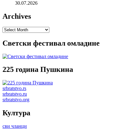
30.07.2026
Archives
Archives
Светски фестивал омладине
225 година Пушкина
srbratstvo.rs
srbratstvo.ru
srbratstvo.org
Култура
сви чланци