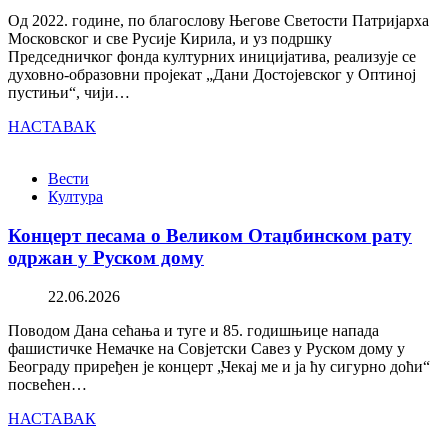
Од 2022. године, по благослову Његове Светости Патријарха
Московског и све Русије Кирила, и уз подршку
Председничког фонда културних иницијатива, реализује се
духовно-образовни пројекат „Дани Достојевског у Оптиној
пустињи“, чији…
НАСТАВАК
Вести
Култура
Концерт песама о Великом Отаџбинском рату
одржан у Руском дому
22.06.2026
Поводом Дана сећања и туге и 85. годишњице напада
фашистичке Немачке на Совјетски Савез у Руском дому у
Београду приређен је концерт „Чекај ме и ја ћу сигурно доћи“
посвећен…
НАСТАВАК