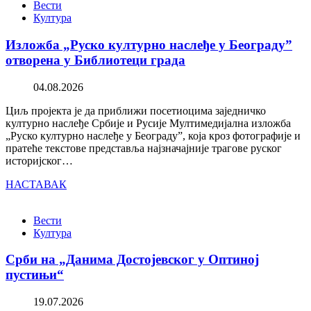
Вести
Култура
Изложба „Руско културно наслеђе у Београду”
отворена у Библиотеци града
04.08.2026
Циљ пројекта је да приближи посетиоцима заједничко
културно наслеђе Србије и Русије Мултимедијална изложба
„Руско културно наслеђе у Београду”, која кроз фотографије и
пратеће текстове представља најзначајније трагове руског
историјског…
НАСТАВАК
Вести
Култура
Срби на „Данима Достојевског у Оптиној
пустињи“
19.07.2026