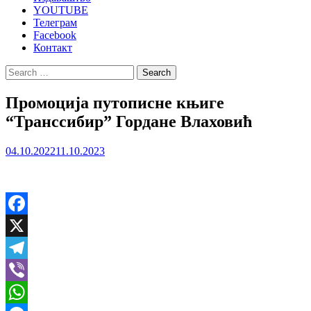
YOUTUBE
Телеграм
Facebook
Контакт
Search
for:
Промоција путописне књиге
“Транссибир” Гордане Влаховић
04.10.2022
11.10.2023
Facebook
X
Telegram
Viber