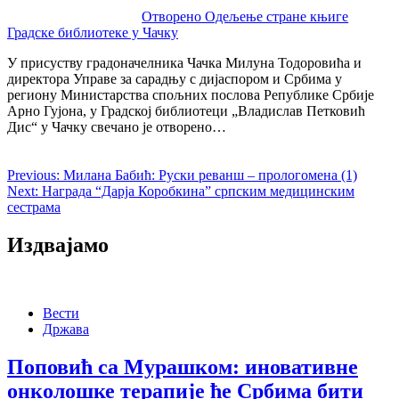
Отворено Одељење стране књиге
Градске библиотеке у Чачку
У присуству градоначелника Чачка Милуна Тодоровића и
директора Управе за сарадњу с дијаспором и Србима у
региону Министарства спољних послова Републике Србије
Арно Гујона, у Градској библиотеци „Владислав Петковић
Дис“ у Чачку свечано је отворено…
Previous:
Милана Бабић: Руски реванш – прологомена (1)
Next:
Награда “Дарја Коробкина” српским медицинским
сестрама
Издвајамо
Вести
Држава
Поповић са Мурашком: иновативне
онколошке терапије ће Србима бити