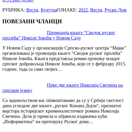
РУБРИКА:
Вести
,
Култура
ОЗНАКЕ:
2022
,
Вести
,
Руски Дом
ПОВЕЗАНИ ЧЛАНЦИ
Post
Промоција књиге “Сведок руског
пролећа” Николе Јовића у Новом Саду
navigation
У Новом Саду у организацији Српско-руског центра “Мајак”
организована је промоција књиге “Сведок руског пролећа”
Николе Јовића. Књига представља роман-хронику младог
српског добровољца Николе Јовића, који се у фебруару 2015.
године, тада са само својих…
Прве две књиге Николаја Свечина на
српском језику
Са задовољством вас обавештавамо да су у Србији светлост
дана угледале две књиге „руског Конана Дојла“, признатог
мајстора историјског криминалистичког романа Николаја
Свечина. Дела је превела и објавила издавачка кућа
„Информатика“ на препоруку Руског дома…