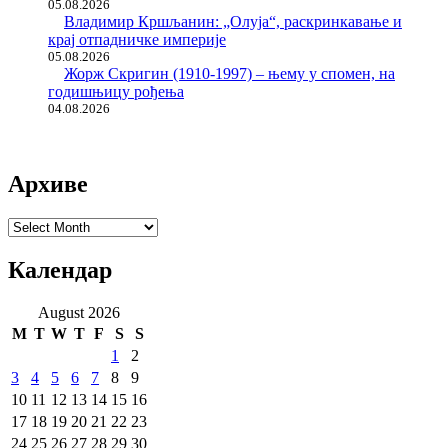
05.08.2026
Владимир Кршљанин: „Олуја“, раскринкавање и
крај отпадничке империје
05.08.2026
Жорж Скригин (1910-1997) – њему у спомен, на
годишњицу рођења
04.08.2026
Архиве
Архиве
Календар
August 2026
M
T
W
T
F
S
S
1
2
3
4
5
6
7
8
9
10
11
12
13
14
15
16
17
18
19
20
21
22
23
24
25
26
27
28
29
30