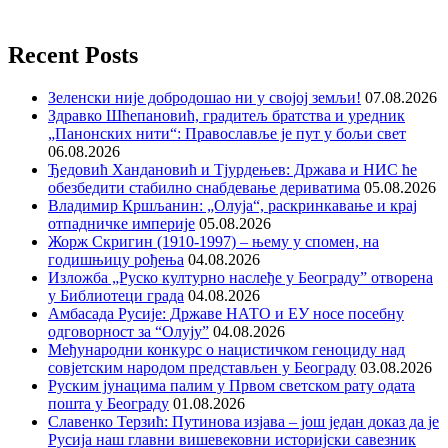
Recent Posts
Зеленски није добродошао ни у својој земљи!
07.08.2026
Здравко Шћепановић, градитељ братства и уредник
„Панонских нити“: Православље је пут у бољи свет
06.08.2026
Ђедовић Хандановић и Тјурдењев: Држава и НИС ће
обезбедити стабилно снабдевање дериватима
05.08.2026
Владимир Кршљанин: „Олуја“, раскринкавање и крај
отпадничке империје
05.08.2026
Жорж Скригин (1910-1997) – њему у спомен, на
годишњицу рођења
04.08.2026
Изложба „Руско културно наслеђе у Београду” отворена
у Библиотеци града
04.08.2026
Амбасада Русије: Државе НАТО и ЕУ носе посебну
одговорност за “Олују”
04.08.2026
Међународни конкурс о нацистичком геноциду над
совјетским народом представљен у Београду
03.08.2026
Руским јунацима палим у Првом светском рату одата
пошта у Београду
01.08.2026
Славенко Терзић: Путинова изјава – још један доказ да је
Русија наш главни вишевековни историјски савезник