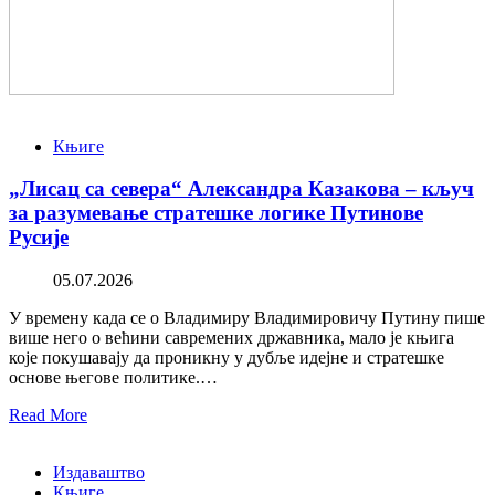
Књиге
„Лисац са севера“ Александра Казакова – кључ
за разумевање стратешке логике Путинове
Русије
05.07.2026
У времену када се о Владимиру Владимировичу Путину пише
више него о већини савремених државника, мало је књига
које покушавају да проникну у дубље идејне и стратешке
основе његове политике.…
Read More
Издаваштво
Књиге