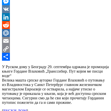
WhatsApp
Messenger
VK
LinkedIn
Reddit
Mail.Ru
Email
Copy
Link
Share
У Руском дому у Београду 29. септембра одржана је промоција
књиге Гордане Влаховић „Транссибир. Пут којим ме писци
воде“
Велика машта српске ауторке Гордане Влаховић о путовању
из Владивостока у Санкт Петербург главном железничком
магистралом Евроазије се остварила, а најјаче утиске о
путовању jе приказала у књизи, која је већ доступна српским
читаоцима. Сигурни смо да ће сви који прочитају Горданин
путопис пожелети да га и сами проживе.
[
РУСКИ ДОМ
]