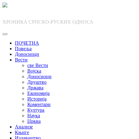
Skip
to
content
ХРОНИКА СРПСКО-РУСКИХ ОДНОСА
ПОЧЕТНА
Повеља
Доносиоци
Вести
све Вести
Војска
Доносиоци
Друштво
Држава
Економија
Историја
Коментари
Култура
Наука
Црква
Анализе
Књиге
Издаваштво