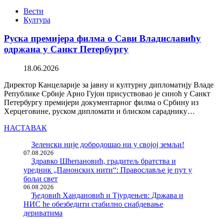
Вести
Култура
Руска премијера филма о Сави Владиславићу
одржана у Санкт Петербургу
18.06.2026
Директор Канцеларије за јавну и културну дипломатију Владе
Републике Србије Арно Гујон присуствовао је синоћ у Санкт
Петербургу премијери документарног филма о Србину из
Херцеговине, руском дипломати и блиском сараднику…
НАСТАВАК
Зеленски није добродошао ни у својој земљи!
07.08.2026
Здравко Шћепановић, градитељ братства и
уредник „Панонских нити“: Православље је пут у
бољи свет
06.08.2026
Ђедовић Хандановић и Тјурдењев: Држава и
НИС ће обезбедити стабилно снабдевање
дериватима