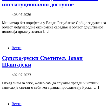
институционално доступне
<08.07.2026
Министар без портфеља у Влади Републике Србије задужен за
област међународне економске сарадње и област друштвеног
положаја цркве у земљи […]
Вести
Српско-руски Светитељ Јован
Шангајски
<02.07.2023
Откад знам за себе, желео сам да служим правди и истини,
записао је светац о себи кога данас прослављају Руска […]
Вести