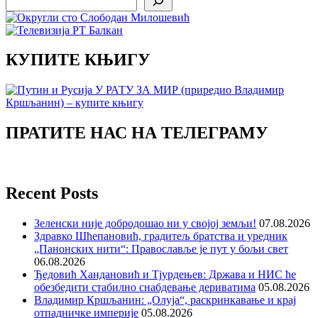
КУПИТЕ КЊИГУ
ПРАТИТЕ НАС НА ТЕЛЕГРАМУ
Recent Posts
Зеленски није добродошао ни у својој земљи!
07.08.2026
Здравко Шћепановић, градитељ братства и уредник
„Панонских нити“: Православље је пут у бољи свет
06.08.2026
Ђедовић Хандановић и Тјурдењев: Држава и НИС ће
обезбедити стабилно снабдевање дериватима
05.08.2026
Владимир Кршљанин: „Олуја“, раскринкавање и крај
отпадничке империје
05.08.2026