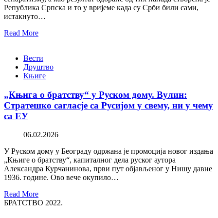
Република Српска и то у вријеме када су Срби били сами,
истакнуто…
Read More
Вести
Друштво
Књиге
„Књига о братству“ у Руском дому. Вулин:
Стратешко сагласје са Русијом у свему, ни у чему
са ЕУ
06.02.2026
У Руском дому у Београду одржана је промоција новог издања
„Књиге о братству“, капиталног дела руског аутора
Александра Курчанинова, први пут објављеног у Нишу давне
1936. године. Ово вече окупило…
Read More
БРАТСТВО 2022.