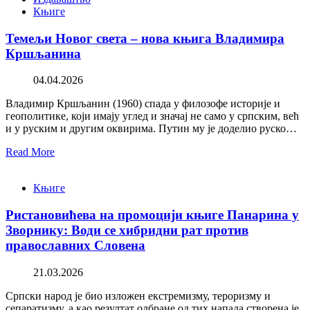
Књиге
Темељи Новог света – нова књига Владимира
Кршљанина
04.04.2026
Владимир Кршљанин (1960) спада у филозофе историје и
геополитике, који имају углед и значај не само у српским, већ
и у руским и другим оквирима. Путин му је доделио руско…
Read More
Књиге
Ристановићева на промоцији књиге Панарина у
Зворнику: Води се хибридни рат против
православних Словена
21.03.2026
Српски народ је био изложен екстремизму, тероризму и
сепаратизму, а као резултат одбране од тих напада створена је