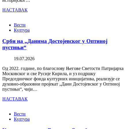
историјског…
НАСТАВАК
Вести
Култура
Срби на „Данима Достојевског у Оптиној
пустињи“
19.07.2026
Од 2022. године, по благослову Његове Светости Патријарха
Московског и све Русије Кирила, и уз подршку
Председничког фонда културних иницијатива, реализује се
духовно-образовни пројекат „Дани Достојевског у Оптиној
пустињи“, чији…
НАСТАВАК
Вести
Култура