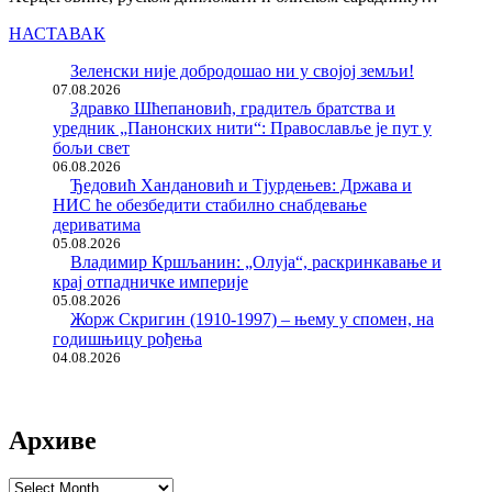
НАСТАВАК
Зеленски није добродошао ни у својој земљи!
07.08.2026
Здравко Шћепановић, градитељ братства и
уредник „Панонских нити“: Православље је пут у
бољи свет
06.08.2026
Ђедовић Хандановић и Тјурдењев: Држава и
НИС ће обезбедити стабилно снабдевање
дериватима
05.08.2026
Владимир Кршљанин: „Олуја“, раскринкавање и
крај отпадничке империје
05.08.2026
Жорж Скригин (1910-1997) – њему у спомен, на
годишњицу рођења
04.08.2026
Архиве
Архиве