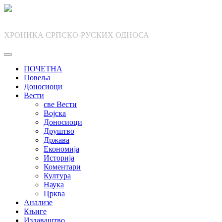
Skip
to
content
ХРОНИКА СРПСКО-РУСКИХ ОДНОСА
ПОЧЕТНА
Повеља
Доносиоци
Вести
све Вести
Војска
Доносиоци
Друштво
Држава
Економија
Историја
Коментари
Култура
Наука
Црква
Анализе
Књиге
Издаваштво