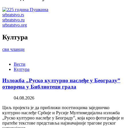
srbratstvo.rs
srbratstvo.ru
srbratstvo.org
Култура
сви чланци
Вести
Култура
Изложба „Руско културно наслеђе у Београду”
отворена у Библиотеци града
04.08.2026
Циљ пројекта је да приближи посетиоцима заједничко
културно наслеђе Србије и Русије Мултимедијална изложба
„Руско културно наслеђе у Београду”, која кроз фотографије и
пратеће текстове представља најзначајније трагове руског