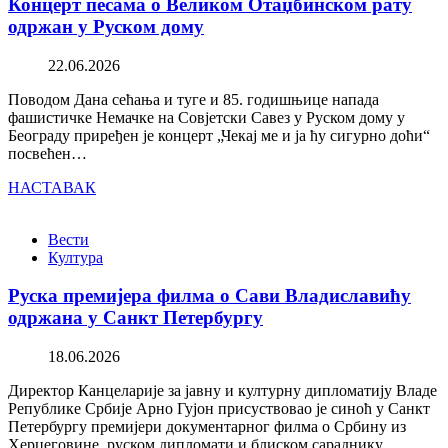
Концерт песама о Великом Отаџбинском рату
одржан у Руском дому
22.06.2026
Поводом Дана сећања и туге и 85. годишњице напада
фашистичке Немачке на Совјетски Савез у Руском дому у
Београду приређен је концерт „Чекај ме и ја ћу сигурно доћи“
посвећен…
НАСТАВАК
Вести
Култура
Руска премијера филма о Сави Владиславићу
одржана у Санкт Петербургу
18.06.2026
Директор Канцеларије за јавну и културну дипломатију Владе
Републике Србије Арно Гујон присуствовао је синоћ у Санкт
Петербургу премијери документарног филма о Србину из
Херцеговине, руском дипломати и блиском сараднику…