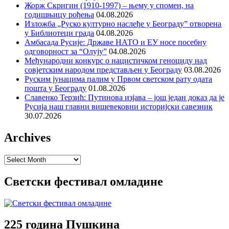
Жорж Скригин (1910-1997) – њему у спомен, на
годишњицу рођења
04.08.2026
Изложба „Руско културно наслеђе у Београду” отворена
у Библиотеци града
04.08.2026
Амбасада Русије: Државе НАТО и ЕУ носе посебну
одговорност за “Олују”
04.08.2026
Међународни конкурс о нацистичком геноциду над
совјетским народом представљен у Београду
03.08.2026
Руским јунацима палим у Првом светском рату одата
пошта у Београду
01.08.2026
Славенко Терзић: Путинова изјава – још један доказ да је
Русија наш главни вишевековни историјски савезник
30.07.2026
Archives
Archives
Светски фестивал омладине
225 година Пушкина