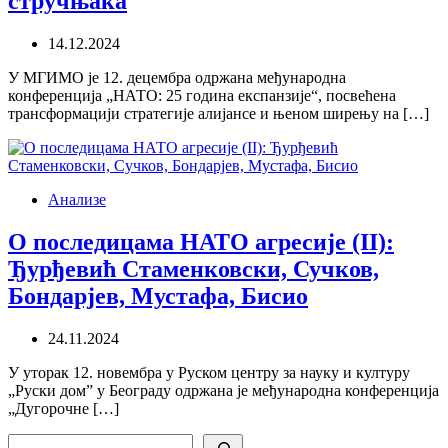
стручњака
14.12.2024
У МГИМО је 12. децембра одржана међународна
конференција „НАТО: 25 година експанзије“, посвећена
трансформацији стратегије алијансе и њеном ширењу на […]
Анализе
О последицама НАТО агресије (II):
Ђурђевић Стаменковски, Сучков,
Бондарјев, Мустафа, Бисио
24.11.2024
У уторак 12. новембра у Руском центру за науку и културу
„Руски дом” у Београду одржана је међународна конференција
„Дугорочне […]
Search