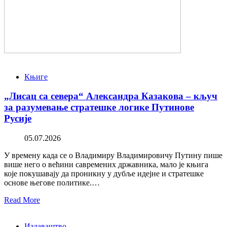
Књиге
„Лисац са севера“ Александра Казакова – кључ
за разумевање стратешке логике Путинове
Русије
05.07.2026
У времену када се о Владимиру Владимировичу Путину пише
више него о већини савремених државника, мало је књига
које покушавају да проникну у дубље идејне и стратешке
основе његове политике.…
Read More
Издаваштво