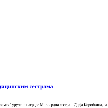
дицинским сестрама
осмех” уручене награде Милосрдна сестра – Дарја Коробкина, за