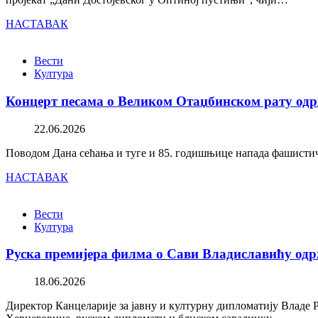
НАСТАВАК
Вести
Култура
Концерт песама о Великом Отаџбинском рату одр
22.06.2026
Поводом Дана сећања и туге и 85. годишњице напада фашистичк
НАСТАВАК
Вести
Култура
Руска премијера филма о Сави Владиславићу одр
18.06.2026
Директор Канцеларије за јавну и културну дипломатију Владе 