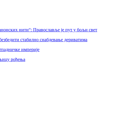
нонских нити“: Православље је пут у бољи свет
безбедити стабилно снабдевање дериватима
тпадничке империје
шњицу рођења