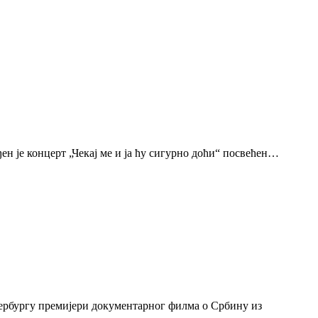
н је концерт „Чекај ме и ја ћу сигурно доћи“ посвећен…
тербургу премијери документарног филма о Србину из