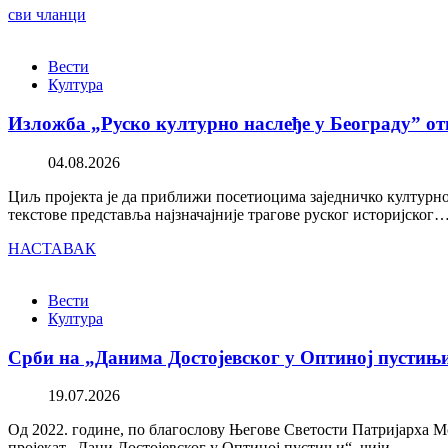
сви чланци
Вести
Култура
Изложба „Руско културно наслеђе у Београду” от
04.08.2026
Циљ пројекта је да приближи посетиоцима заједничко културно 
текстове представља најзначајније трагове руског историјског
НАСТАВАК
Вести
Култура
Срби на „Данима Достојевског у Оптиној пустињ
19.07.2026
Од 2022. године, по благослову Његове Светости Патријарха М
пројекат „Дани Достојевског у Оптиној пустињи“, чији…