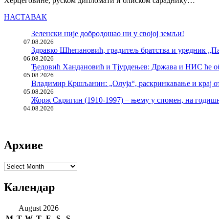
Херцеговине, руском дипломати и блиском сараднику…
НАСТАВАК
Зеленски није добродошао ни у својој земљи!
07.08.2026
Здравко Шћепановић, градитељ братства и уредник „Па
06.08.2026
Ђедовић Хандановић и Тјурдењев: Држава и НИС ће о
05.08.2026
Владимир Кршљанин: „Олуја“, раскринкавање и крај о
05.08.2026
Жорж Скригин (1910-1997) – њему у спомен, на годи
04.08.2026
Архиве
Архиве
Календар
August 2026
M
T
W
T
F
S
S