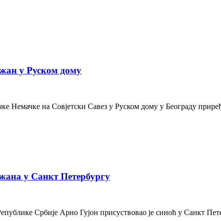
жан у Руском дому
е Немачке на Совјетски Савез у Руском дому у Београду приређе
жана у Санкт Петербургу
Републике Србије Арно Гујон присуствовао је синоћ у Санкт Пе