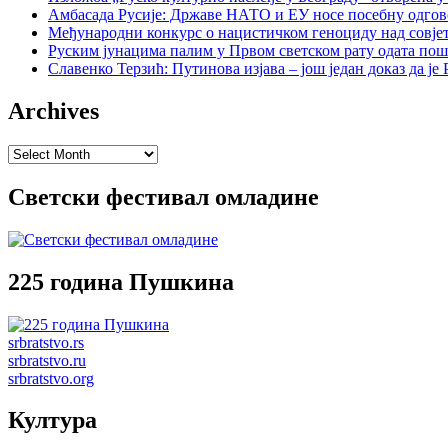
Амбасада Русије: Државе НАТО и ЕУ носе посебну одгов
Међународни конкурс о нацистичком геноциду над совје
Руским јунацима палим у Првом светском рату одата пош
Славенко Терзић: Путинова изјава – још један доказ да ј
Archives
Archives
Светски фестивал омладине
225 година Пушкина
srbratstvo.rs
srbratstvo.ru
srbratstvo.org
Култура