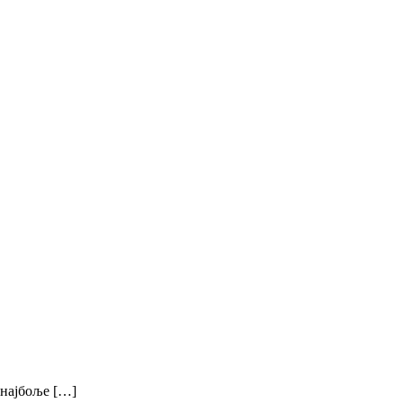
 најбоље […]