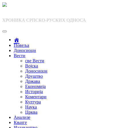
Skip
to
content
ХРОНИКА СРПСКО-РУСКИХ ОДНОСА
Повеља
Доносиоци
Вести
све Вести
Војска
Доносиоци
Друштво
Држава
Економија
Историја
Коментари
Култура
Наука
Црква
Анализе
Књиге
Издаваштво