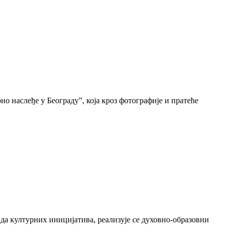
о наслеђе у Београду”, која кроз фотографије и пратеће
да културних иницијатива, реализује се духовно-образовни