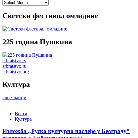
Archives
Светски фестивал омладине
225 година Пушкина
srbratstvo.rs
srbratstvo.ru
srbratstvo.org
Култура
сви чланци
Вести
Култура
Изложба „Руско културно наслеђе у Београду”
отворена у Библиотеци града