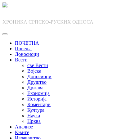
Skip
to
content
ХРОНИКА СРПСКО-РУСКИХ ОДНОСА
ПОЧЕТНА
Повеља
Доносиоци
Вести
све Вести
Војска
Доносиоци
Друштво
Држава
Економија
Историја
Коментари
Култура
Наука
Црква
Анализе
Књиге
Издаваштво