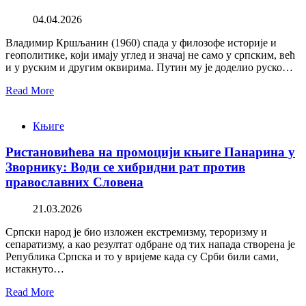
04.04.2026
Владимир Кршљанин (1960) спада у филозофе историје и
геополитике, који имају углед и значај не само у српским, већ
и у руским и другим оквирима. Путин му је доделио руско…
Read More
Књиге
Ристановићева на промоцији књиге Панарина у
Зворнику: Води се хибридни рат против
православних Словена
21.03.2026
Српски народ је био изложен екстремизму, тероризму и
сепаратизму, а као резултат одбране од тих напада створена је
Република Српска и то у вријеме када су Срби били сами,
истакнуто…
Read More