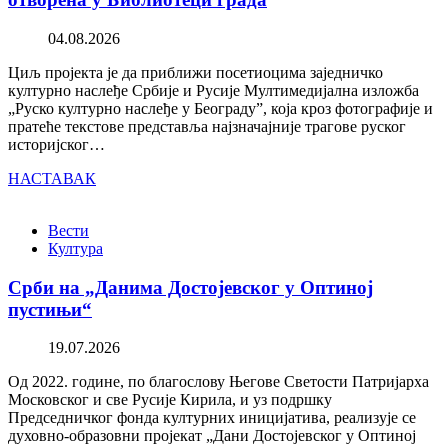
04.08.2026
Циљ пројекта је да приближи посетиоцима заједничко
културно наслеђе Србије и Русије Мултимедијална изложба
„Руско културно наслеђе у Београду”, која кроз фотографије и
пратеће текстове представља најзначајније трагове руског
историјског…
НАСТАВАК
Вести
Култура
Срби на „Данима Достојевског у Оптиној
пустињи“
19.07.2026
Од 2022. године, по благослову Његове Светости Патријарха
Московског и све Русије Кирила, и уз подршку
Председничког фонда културних иницијатива, реализује се
духовно-образовни пројекат „Дани Достојевског у Оптиној