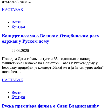
пустињи“, чији…
НАСТАВАК
Вести
Култура
Концерт песама о Великом Отаџбинском рату
одржан у Руском дому
22.06.2026
Поводом Дана сећања и туге и 85. годишњице напада
фашистичке Немачке на Совјетски Савез у Руском дому у
Београду приређен је концерт „Чекај ме и ја ћу сигурно доћи“
посвећен…
НАСТАВАК
Вести
Култура
Руска премијера филма о Сави Владиславићу