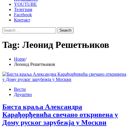
YOUTUBE
Телеграм
Facebook
Контакт
Search
for:
Tag:
Леонид Решетњиков
Home
Леонид Решетњиков
Вести
Друштво
Биста краља Александра
Карађорђевића свечано откривена у
Дому руског зарубежја у Москви