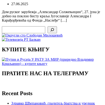
27.06.2025
Дом руског зарубежја „Александар Солжењицин“, 27. јуна je
добио на поклон бисту краља Југославије Александра I
Карађорђевића од Фонда „Наслеђе“ […]
Search
КУПИТЕ КЊИГУ
ПРАТИТЕ НАС НА ТЕЛЕГРАМУ
Recent Posts
Здравко Шћепановић, градитељ братства и уредник