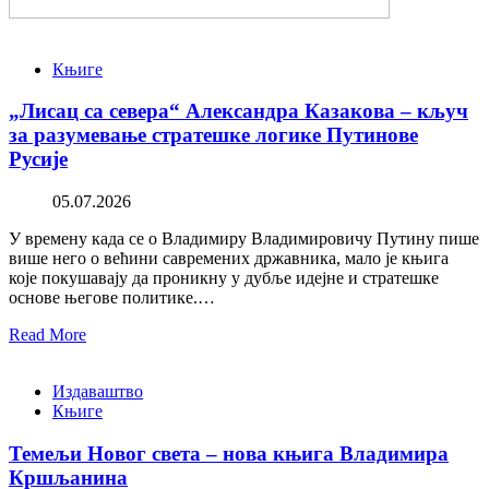
Књиге
„Лисац са севера“ Александра Казакова – кључ
за разумевање стратешке логике Путинове
Русије
05.07.2026
У времену када се о Владимиру Владимировичу Путину пише
више него о већини савремених државника, мало је књига
које покушавају да проникну у дубље идејне и стратешке
основе његове политике.…
Read More
Издаваштво
Књиге
Темељи Новог света – нова књига Владимира
Кршљанина