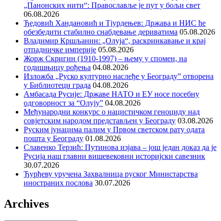
„Панонских нити“: Православље је пут у бољи свет
06.08.2026
Ђедовић Хандановић и Тјурдењев: Држава и НИС ће
обезбедити стабилно снабдевање дериватима
05.08.2026
Владимир Кршљанин: „Олуја“, раскринкавање и крај
отпадничке империје
05.08.2026
Жорж Скригин (1910-1997) – њему у спомен, на
годишњицу рођења
04.08.2026
Изложба „Руско културно наслеђе у Београду” отворена
у Библиотеци града
04.08.2026
Амбасада Русије: Државе НАТО и ЕУ носе посебну
одговорност за “Олују”
04.08.2026
Међународни конкурс о нацистичком геноциду над
совјетским народом представљен у Београду
03.08.2026
Руским јунацима палим у Првом светском рату одата
пошта у Београду
01.08.2026
Славенко Терзић: Путинова изјава – још један доказ да је
Русија наш главни вишевековни историјски савезник
30.07.2026
Ђурђеву уручена Захвалница руског Министарства
иностраних послова
30.07.2026
Archives