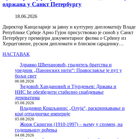
одржана у Санкт Петербургу
18.06.2026
Директор Канцеларије за јавну и културну дипломатију Владе
Републике Србије Арно Гујон присуствовао је синоћ у Санкт
Петербургу премијери документарног филма о Србину из
Херцеговине, руском дипломати и блиском сараднику…
НАСТАВАК
Здравко Шћепановић, градитељ братства и
уредник „Панонских нити“: Православље је пут у
бољи свет
06.08.2026
Ђедовић Хандановић и Тјурдењев: Држава и
НИС ће обезбедити стабилно снабдевање
дериватима
05.08.2026
Владимир Кршљанин: „Олуја“, раскринкавање и
крај отпадничке империје
05.08.2026
Жорж Скригин (1910-1997) – њему у спомен, на
годишњицу рођења
04.08.2026