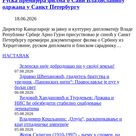
Руска премијера филма о Сави Владиславићу
одржана у Санкт Петербургу
18.06.2026
Директор Канцеларије за јавну и културну дипломатију Владе
Републике Србије Арно Гујон присуствовао је синоћ у Санкт
Петербургу премијери документарног филма о Србину из
Херцеговине, руском дипломати и блиском сараднику…
НАСТАВАК
Зеленски није добродошао ни у својој земљи!
07.08.2026
Здравко Шћепановић, градитељ братства и
уредник „Панонских нити“: Православље је пут у
бољи свет
06.08.2026
Ђедовић Хандановић и Тјурдењев: Држава и
НИС ће обезбедити стабилно снабдевање
дериватима
05.08.2026
Владимир Кршљанин: „Олуја“, раскринкавање и
крај отпадничке империје
05.08.2026
Жорж Скригин (1910-1997) – њему у спомен, на