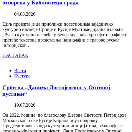
отворена у Библиотеци града
04.08.2026
Циљ пројекта је да приближи посетиоцима заједничко
културно наслеђе Србије и Русије Мултимедијална изложба
„Руско културно наслеђе у Београду”, која кроз фотографије и
пратеће текстове представља најзначајније трагове руског
историјског…
НАСТАВАК
Вести
Култура
Срби на „Данима Достојевског у Оптиној
пустињи“
19.07.2026
Од 2022. године, по благослову Његове Светости Патријарха
Московског и све Русије Кирила, и уз подршку
Председничког фонда културних иницијатива, реализује се
духовно-образовни пројекат „Дани Достојевског у Оптиној