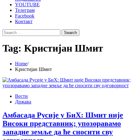
YOUTUBE
Телеграм
Facebook
Контакт
Search
for:
Tag:
Kристијан Шмит
Home
Kристијан Шмит
Вести
Држава
Амбасада Русије у БиХ: Шмит није
Високи представник; упозоравамо
западне земље да ће сносити сву