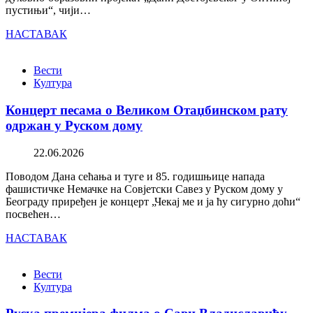
пустињи“, чији…
НАСТАВАК
Вести
Култура
Концерт песама о Великом Отаџбинском рату
одржан у Руском дому
22.06.2026
Поводом Дана сећања и туге и 85. годишњице напада
фашистичке Немачке на Совјетски Савез у Руском дому у
Београду приређен је концерт „Чекај ме и ја ћу сигурно доћи“
посвећен…
НАСТАВАК
Вести
Култура