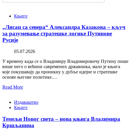
Књиге
„Лисац са севера“ Александра Казакова – кључ
за разумевање стратешке логике Путинове
Русије
05.07.2026
У времену када се о Владимиру Владимировичу Путину пише
више него о већини савремених државника, мало је књига
које покушавају да проникну у дубље идејне и стратешке
основе његове политике.…
Read More
Издаваштво
Књиге
Темељи Новог света – нова књига Владимира
Кршљанина