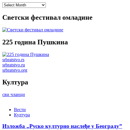
Archives
Светски фестивал омладине
225 година Пушкина
srbratstvo.rs
srbratstvo.ru
srbratstvo.org
Култура
сви чланци
Вести
Култура
Изложба „Руско културно наслеђе у Београду”