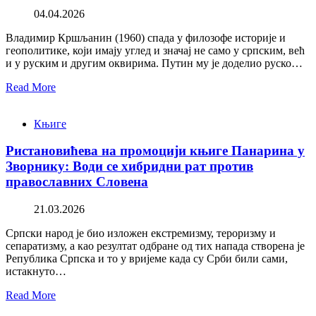
04.04.2026
Владимир Кршљанин (1960) спада у филозофе историје и
геополитике, који имају углед и значај не само у српским, већ
и у руским и другим оквирима. Путин му је доделио руско…
Read More
Књиге
Ристановићева на промоцији књиге Панарина у
Зворнику: Води се хибридни рат против
православних Словена
21.03.2026
Српски народ је био изложен екстремизму, тероризму и
сепаратизму, а као резултат одбране од тих напада створена је
Република Српска и то у вријеме када су Срби били сами,
истакнуто…
Read More