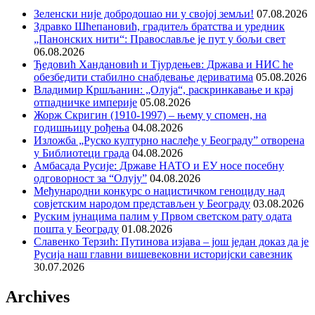
Зеленски није добродошао ни у својој земљи!
07.08.2026
Здравко Шћепановић, градитељ братства и уредник
„Панонских нити“: Православље је пут у бољи свет
06.08.2026
Ђедовић Хандановић и Тјурдењев: Држава и НИС ће
обезбедити стабилно снабдевање дериватима
05.08.2026
Владимир Кршљанин: „Олуја“, раскринкавање и крај
отпадничке империје
05.08.2026
Жорж Скригин (1910-1997) – њему у спомен, на
годишњицу рођења
04.08.2026
Изложба „Руско културно наслеђе у Београду” отворена
у Библиотеци града
04.08.2026
Амбасада Русије: Државе НАТО и ЕУ носе посебну
одговорност за “Олују”
04.08.2026
Међународни конкурс о нацистичком геноциду над
совјетским народом представљен у Београду
03.08.2026
Руским јунацима палим у Првом светском рату одата
пошта у Београду
01.08.2026
Славенко Терзић: Путинова изјава – још један доказ да је
Русија наш главни вишевековни историјски савезник
30.07.2026
Archives