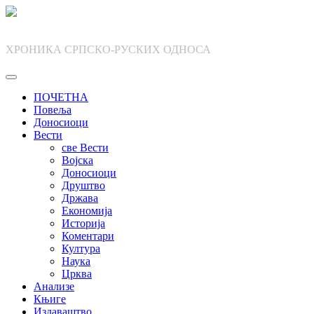
Skip
to
content
ХРОНИКА СРПСКО-РУСКИХ ОДНОСА
ПОЧЕТНА
Повеља
Доносиоци
Вести
све Вести
Војска
Доносиоци
Друштво
Држава
Економија
Историја
Коментари
Култура
Наука
Црква
Анализе
Књиге
Издаваштво