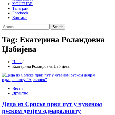
YOUTUBE
Телеграм
Facebook
Контакт
Search
for:
Tag:
Екатерина Роландовна
Џабијева
Home
Екатерина Роландовна Џабијева
Вести
Друштво
Деца из Српске први пут у чувеном
руском дечјем одмаралишту