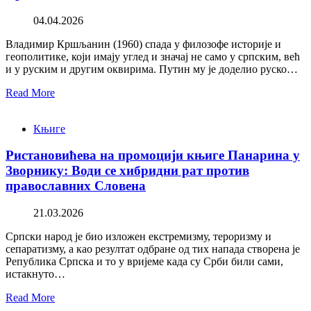
04.04.2026
Владимир Кршљанин (1960) спада у филозофе историје и
геополитике, који имају углед и значај не само у српским, већ
и у руским и другим оквирима. Путин му је доделио руско…
Read More
Књиге
Ристановићева на промоцији књиге Панарина у
Зворнику: Води се хибридни рат против
православних Словена
21.03.2026
Српски народ је био изложен екстремизму, тероризму и
сепаратизму, а као резултат одбране од тих напада створена је
Република Српска и то у вријеме када су Срби били сами,
истакнуто…
Read More