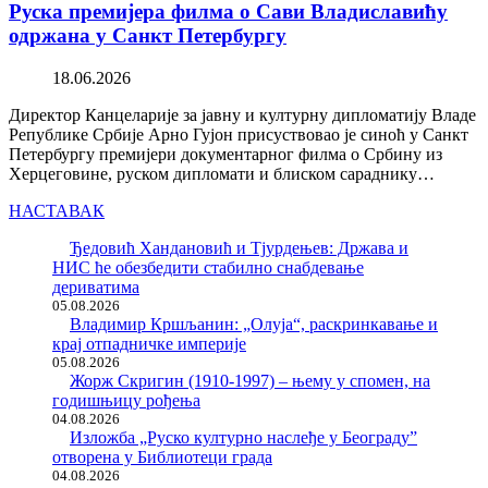
Руска премијера филма о Сави Владиславићу
одржана у Санкт Петербургу
18.06.2026
Директор Канцеларије за јавну и културну дипломатију Владе
Републике Србије Арно Гујон присуствовао је синоћ у Санкт
Петербургу премијери документарног филма о Србину из
Херцеговине, руском дипломати и блиском сараднику…
НАСТАВАК
Ђедовић Хандановић и Тјурдењев: Држава и
НИС ће обезбедити стабилно снабдевање
дериватима
05.08.2026
Владимир Кршљанин: „Олуја“, раскринкавање и
крај отпадничке империје
05.08.2026
Жорж Скригин (1910-1997) – њему у спомен, на
годишњицу рођења
04.08.2026
Изложба „Руско културно наслеђе у Београду”
отворена у Библиотеци града
04.08.2026