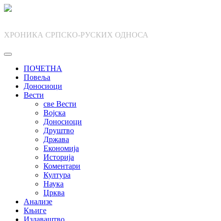
Skip
to
content
ХРОНИКА СРПСКО-РУСКИХ ОДНОСА
ПОЧЕТНА
Повеља
Доносиоци
Вести
све Вести
Војска
Доносиоци
Друштво
Држава
Економија
Историја
Коментари
Култура
Наука
Црква
Анализе
Књиге
Издаваштво