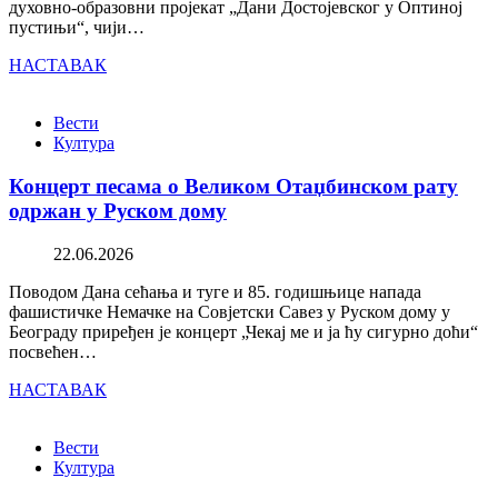
духовно-образовни пројекат „Дани Достојевског у Оптиној
пустињи“, чији…
НАСТАВАК
Вести
Култура
Концерт песама о Великом Отаџбинском рату
одржан у Руском дому
22.06.2026
Поводом Дана сећања и туге и 85. годишњице напада
фашистичке Немачке на Совјетски Савез у Руском дому у
Београду приређен је концерт „Чекај ме и ја ћу сигурно доћи“
посвећен…
НАСТАВАК
Вести
Култура