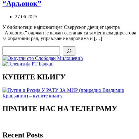
“Арљонок”
27.06.2025
У библиотеци најпознатијег Сверуског дјечијег центра
“Арљонок” одржан је важан састанак са замјеником директора
за образовни рад, управљање кадровима и […]
Search
КУПИТЕ КЊИГУ
ПРАТИТЕ НАС НА ТЕЛЕГРАМУ
Recent Posts