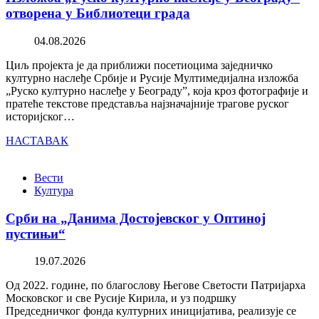
отворена у Библиотеци града
04.08.2026
Циљ пројекта је да приближи посетиоцима заједничко
културно наслеђе Србије и Русије Мултимедијална изложба
„Руско културно наслеђе у Београду”, која кроз фотографије и
пратеће текстове представља најзначајније трагове руског
историјског…
НАСТАВАК
Вести
Култура
Срби на „Данима Достојевског у Оптиној
пустињи“
19.07.2026
Од 2022. године, по благослову Његове Светости Патријарха
Московског и све Русије Кирила, и уз подршку
Председничког фонда културних иницијатива, реализује се