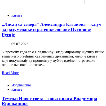
Књиге
„Лисац са севера“ Александра Казакова – кључ
за разумевање стратешке логике Путинове
Русије
05.07.2026
У времену када се о Владимиру Владимировичу Путину пише
више него о већини савремених државника, мало је књига
које покушавају да проникну у дубље идејне и стратешке
основе његове политике.…
Read More
Издаваштво
Књиге
Темељи Новог света – нова књига Владимира
Кршљанина