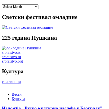
Archives
Светски фестивал омладине
225 година Пушкина
srbratstvo.rs
srbratstvo.ru
srbratstvo.org
Култура
сви чланци
Вести
Култура
Изложба „Руско културно наслеђе у Београду”