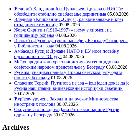
Ђедовић Хандановић и Тјурдењев: Држава и НИС ће
обезбедити стабилно снабдевање дериватима
05.08.2026
Владимир Кршљанин: „Олуја“, раскринкавање и крај
отпадничке империје
05.08.2026
Жорж Скригин (1910-1997) – њему у спомен, на
годишњицу рођења
04.08.2026
Изложба „Руско културно наслеђе у Београду” отворена
у Библиотеци града
04.08.2026
Амбасада Русије: Државе НАТО и ЕУ носе посебну
одговорност за “Олују”
04.08.2026
Међународни конкурс о нацистичком геноциду над
совјетским народом представљен у Београду
03.08.2026
Руским јунацима палим у Првом светском рату одата
пошта у Београду
01.08.2026
Славенко Терзић: Путинова изјава – још један доказ да је
Русија наш главни вишевековни историјски савезник
30.07.2026
Ђурђеву уручена Захвалница руског Министарства
иностраних послова
30.07.2026
Округли сто поводом Дана Ратне морнарице Русије
одржан у Београду
30.07.2026
Archives