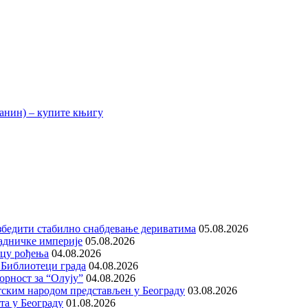
збедити стабилно снабдевање дериватима
05.08.2026
адничке империје
05.08.2026
ицу рођења
04.08.2026
 Библиотеци града
04.08.2026
орност за “Олују”
04.08.2026
тским народом представљен у Београду
03.08.2026
та у Београду
01.08.2026