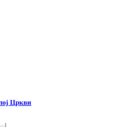
лој Цркви
[…]