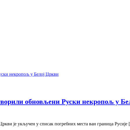
ворили обновљени Руски некропољ у Бе
Цркви је укључен у списак погребних места ван граница Русије 