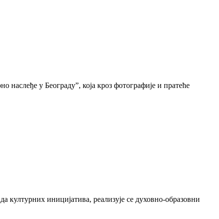
о наслеђе у Београду”, која кроз фотографије и пратеће
да културних иницијатива, реализује се духовно-образовни