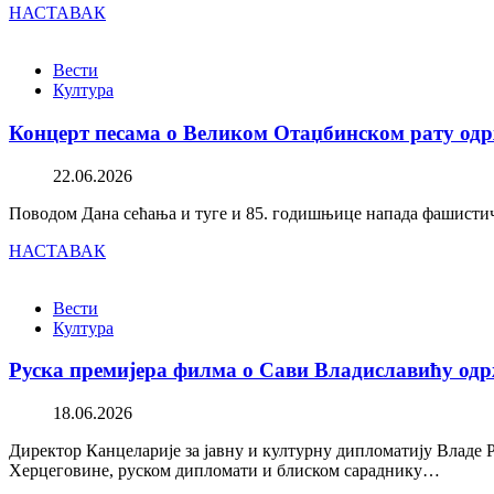
НАСТАВАК
Вести
Култура
Концерт песама о Великом Отаџбинском рату одр
22.06.2026
Поводом Дана сећања и туге и 85. годишњице напада фашистичк
НАСТАВАК
Вести
Култура
Руска премијера филма о Сави Владиславићу одр
18.06.2026
Директор Канцеларије за јавну и културну дипломатију Владе 
Херцеговине, руском дипломати и блиском сараднику…