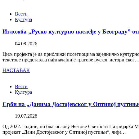
Вести
Култура
Изложба „Руско културно наслеђе у Београду” от
04.08.2026
Циљ пројекта је да приближи посетиоцима заједничко културно 
текстове представља најзначајније трагове руског историјског
НАСТАВАК
Вести
Култура
Срби на „Данима Достојевског у Оптиној пустињ
19.07.2026
Од 2022. године, по благослову Његове Светости Патријарха М
пројекат „Дани Достојевског у Оптиној пустињи“, чији…