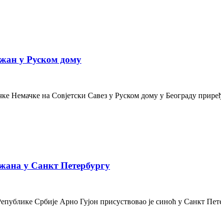
жан у Руском дому
е Немачке на Совјетски Савез у Руском дому у Београду приређе
жана у Санкт Петербургу
Републике Србије Арно Гујон присуствовао је синоћ у Санкт Пе