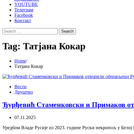
YOUTUBE
Телеграм
Facebook
Контакт
Search
for:
Tag:
Татјана Кокар
Home
Татјана Кокар
Вести
Друштво
Ђурђевић Стаменковски и Примаков от
07.11.2025
Уредбом Владе Русије из 2023. године Руски некропољ у Белој 