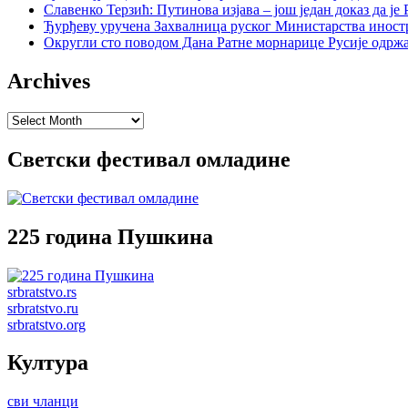
Славенко Терзић: Путинова изјава – још један доказ да ј
Ђурђеву уручена Захвалница руског Министарства иност
Округли сто поводом Дана Ратне морнарице Русије одржа
Archives
Archives
Светски фестивал омладине
225 година Пушкина
srbratstvo.rs
srbratstvo.ru
srbratstvo.org
Култура
сви чланци