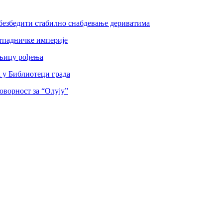
безбедити стабилно снабдевање дериватима
тпадничке империје
шњицу рођења
а у Библиотеци града
оворност за “Олују”