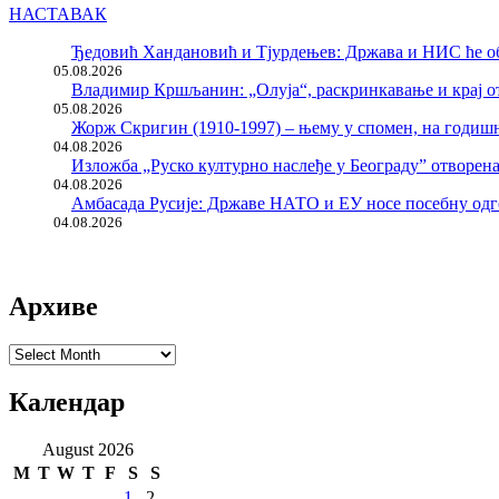
НАСТАВАК
Ђедовић Хандановић и Тјурдењев: Држава и НИС ће о
05.08.2026
Владимир Кршљанин: „Олуја“, раскринкавање и крај о
05.08.2026
Жорж Скригин (1910-1997) – њему у спомен, на годи
04.08.2026
Изложба „Руско културно наслеђе у Београду” отворен
04.08.2026
Амбасада Русије: Државе НАТО и ЕУ носе посебну одг
04.08.2026
Архиве
Архиве
Календар
August 2026
M
T
W
T
F
S
S
1
2