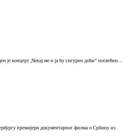
н је концерт „Чекај ме и ја ћу сигурно доћи“ посвећен…
тербургу премијери документарног филма о Србину из