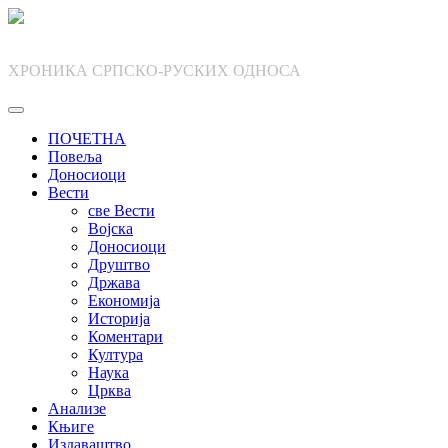
Skip
to
content
ХРОНИКА СРПСКО-РУСКИХ ОДНОСА
ПОЧЕТНА
Повеља
Доносиоци
Вести
све Вести
Војска
Доносиоци
Друштво
Држава
Економија
Историја
Коментари
Култура
Наука
Црква
Анализе
Књиге
Издаваштво