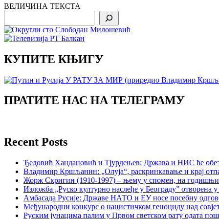
ВЕЛИЧИНА ТЕКСТА
Search
КУПИТЕ КЊИГУ
ПРАТИТЕ НАС НА ТЕЛЕГРАМУ
Recent Posts
Ђедовић Хандановић и Тјурдењев: Држава и НИС ће обе
Владимир Кршљанин: „Олуја“, раскринкавање и крај отп
Жорж Скригин (1910-1997) – њему у спомен, на годишњ
Изложба „Руско културно наслеђе у Београду” отворена у
Амбасада Русије: Државе НАТО и ЕУ носе посебну одгов
Међународни конкурс о нацистичком геноциду над совје
Руским јунацима палим у Првом светском рату одата пош