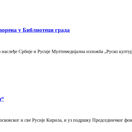
ворена у Библиотеци града
наслеђе Србије и Русије Мултимедијална изложба „Руско културн
…
и“
осковског и све Русије Кирила, и уз подршку Председничког фон