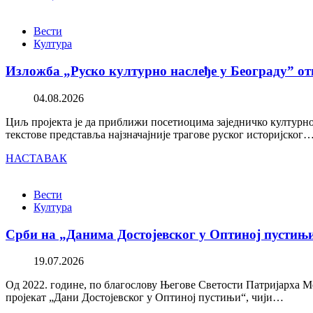
Вести
Култура
Изложба „Руско културно наслеђе у Београду” от
04.08.2026
Циљ пројекта је да приближи посетиоцима заједничко културно 
текстове представља најзначајније трагове руског историјског
НАСТАВАК
Вести
Култура
Срби на „Данима Достојевског у Оптиној пустињ
19.07.2026
Од 2022. године, по благослову Његове Светости Патријарха М
пројекат „Дани Достојевског у Оптиној пустињи“, чији…