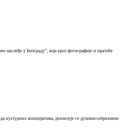
о наслеђе у Београду”, која кроз фотографије и пратеће
да културних иницијатива, реализује се духовно-образовни