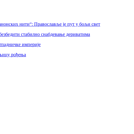
нонских нити“: Православље је пут у бољи свет
безбедити стабилно снабдевање дериватима
тпадничке империје
шњицу рођења