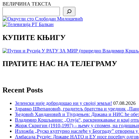
ВЕЛИЧИНА ТЕКСТА
Search
КУПИТЕ КЊИГУ
ПРАТИТЕ НАС НА ТЕЛЕГРАМУ
Recent Posts
Зеленски није добродошао ни у својој земљи!
07.08.2026
Здравко Шћепановић, градитељ братства и уредник „Пано
Ђедовић Хандановић и Тјурдењев: Држава и НИС ће обе
Владимир Кршљанин: „Олуја“, раскринкавање и крај отп
Жорж Скригин (1910-1997) – њему у спомен, на годишњ
Изложба „Руско културно наслеђе у Београду” отворена у
Амбасада Русије: Државе НАТО и ЕУ носе посебну одгов