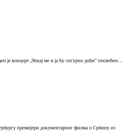
н је концерт „Чекај ме и ја ћу сигурно доћи“ посвећен…
тербургу премијери документарног филма о Србину из