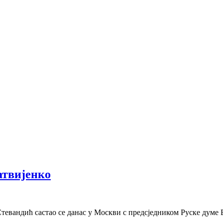
атвијенко
евандић састао се данас у Москви с предсједником Руске думе 