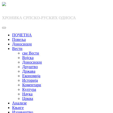
Skip
to
content
ХРОНИКА СРПСКО-РУСКИХ ОДНОСА
ПОЧЕТНА
Повеља
Доносиоци
Вести
све Вести
Војска
Доносиоци
Друштво
Држава
Економија
Историја
Коментари
Култура
Наука
Црква
Анализе
Књиге
Издаваштво