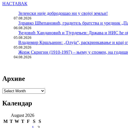
НАСТАВАК
Зеленски није добродошао ни у својој земљи!
07.08.2026
Здравко Шћепановић, градитељ братства и уредник „Па
06.08.2026
Ђедовић Хандановић и Тјурдењев: Држава и НИС ће о
05.08.2026
Владимир Кршљанин: „Олуја“, раскринкавање и крај о
05.08.2026
Жорж Скригин (1910-1997) – њему у спомен, на годи
04.08.2026
Архиве
Архиве
Календар
August 2026
M
T
W
T
F
S
S
1
2