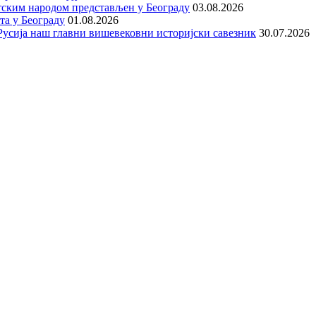
тским народом представљен у Београду
03.08.2026
та у Београду
01.08.2026
е Русија наш главни вишевековни историјски савезник
30.07.2026