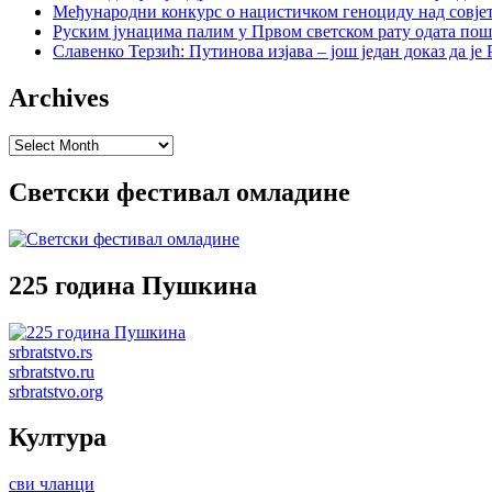
Међународни конкурс о нацистичком геноциду над совје
Руским јунацима палим у Првом светском рату одата пош
Славенко Терзић: Путинова изјава – још један доказ да ј
Archives
Archives
Светски фестивал омладине
225 година Пушкина
srbratstvo.rs
srbratstvo.ru
srbratstvo.org
Култура
сви чланци