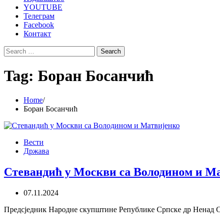
YOUTUBE
Телеграм
Facebook
Контакт
Search
for:
Tag:
Боран Босанчић
Home
Боран Босанчић
Вести
Држава
Стевандић у Москви са Володином и М
07.11.2024
Предсједник Народне скупштине Републике Српске др Ненад Ст