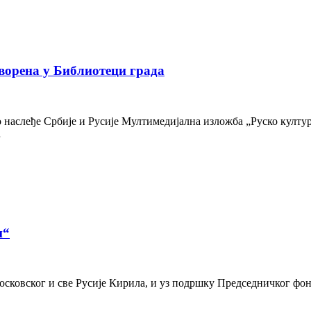
ворена у Библиотеци града
наслеђе Србије и Русије Мултимедијална изложба „Руско културн
…
и“
осковског и све Русије Кирила, и уз подршку Председничког фон