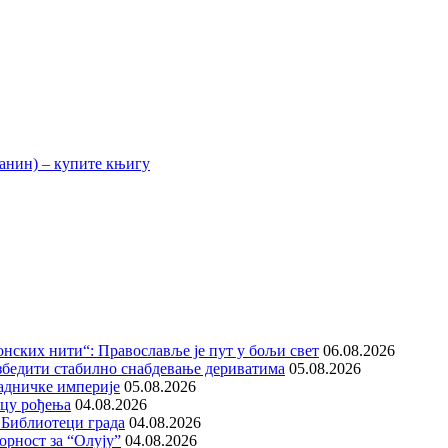
нских нити“: Православље је пут у бољи свет
06.08.2026
збедити стабилно снабдевање дериватима
05.08.2026
адничке империје
05.08.2026
ицу рођења
04.08.2026
 Библиотеци града
04.08.2026
орност за “Олују”
04.08.2026