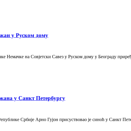
жан у Руском дому
е Немачке на Совјетски Савез у Руском дому у Београду приређе
жана у Санкт Петербургу
Републике Србије Арно Гујон присуствовао је синоћ у Санкт Пе