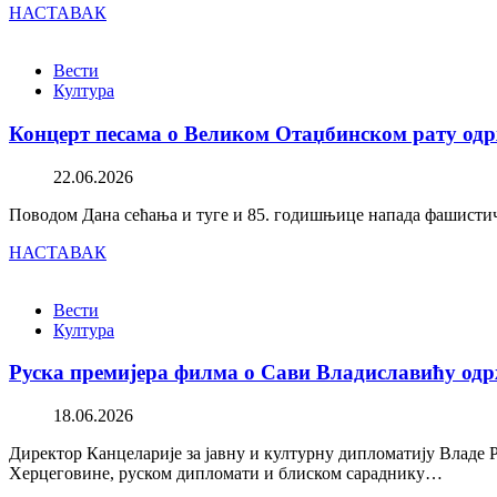
НАСТАВАК
Вести
Култура
Концерт песама о Великом Отаџбинском рату одр
22.06.2026
Поводом Дана сећања и туге и 85. годишњице напада фашистичк
НАСТАВАК
Вести
Култура
Руска премијера филма о Сави Владиславићу одр
18.06.2026
Директор Канцеларије за јавну и културну дипломатију Владе 
Херцеговине, руском дипломати и блиском сараднику…