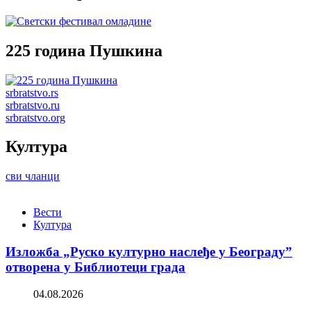
225 година Пушкина
srbratstvo.rs
srbratstvo.ru
srbratstvo.org
Култура
сви чланци
Вести
Култура
Изложба „Руско културно наслеђе у Београду”
отворена у Библиотеци града
04.08.2026