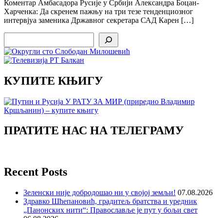
Коментар Амбасадора Русије у Србији Александра Боцан-
Харченка: Да скренем пажњу на три тезе тенденциозног
интервјуа заменика Државног секретара САД Карен […]
Search
КУПИТЕ КЊИГУ
ПРАТИТЕ НАС НА ТЕЛЕГРАМУ
Recent Posts
Зеленски није добродошао ни у својој земљи!
07.08.2026
Здравко Шћепановић, градитељ братства и уредник
„Панонских нити“: Православље је пут у бољи свет