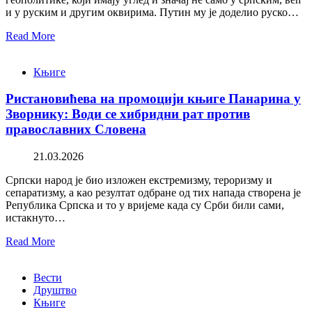
и у руским и другим оквирима. Путин му је доделио руско…
Read More
Књиге
Ристановићева на промоцији књиге Панарина у
Зворнику: Води се хибридни рат против
православних Словена
21.03.2026
Српски народ је био изложен екстремизму, тероризму и
сепаратизму, а као резултат одбране од тих напада створена је
Република Српска и то у вријеме када су Срби били сами,
истакнуто…
Read More
Вести
Друштво
Књиге