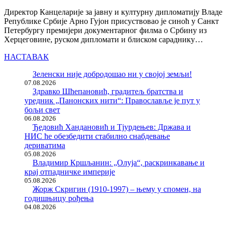
Директор Канцеларије за јавну и културну дипломатију Владе
Републике Србије Арно Гујон присуствовао је синоћ у Санкт
Петербургу премијери документарног филма о Србину из
Херцеговине, руском дипломати и блиском сараднику…
НАСТАВАК
Зеленски није добродошао ни у својој земљи!
07.08.2026
Здравко Шћепановић, градитељ братства и
уредник „Панонских нити“: Православље је пут у
бољи свет
06.08.2026
Ђедовић Хандановић и Тјурдењев: Држава и
НИС ће обезбедити стабилно снабдевање
дериватима
05.08.2026
Владимир Кршљанин: „Олуја“, раскринкавање и
крај отпадничке империје
05.08.2026
Жорж Скригин (1910-1997) – њему у спомен, на
годишњицу рођења
04.08.2026