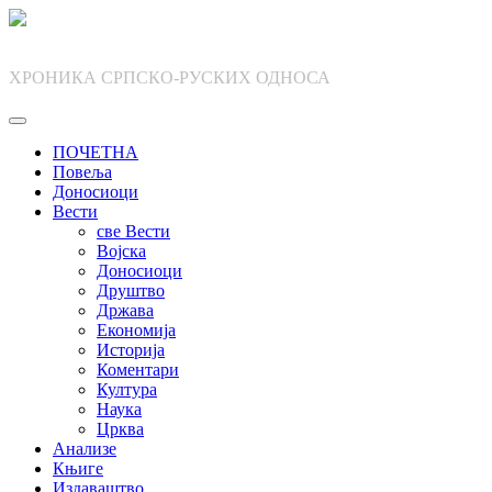
Skip
to
content
ХРОНИКА СРПСКО-РУСКИХ ОДНОСА
ПОЧЕТНА
Повеља
Доносиоци
Вести
све Вести
Војска
Доносиоци
Друштво
Држава
Економија
Историја
Коментари
Култура
Наука
Црква
Анализе
Књиге
Издаваштво