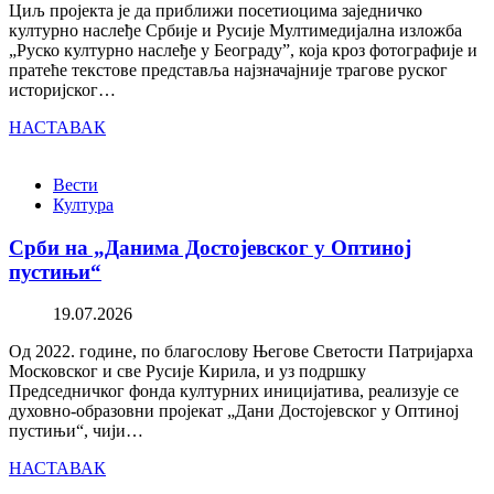
Циљ пројекта је да приближи посетиоцима заједничко
културно наслеђе Србије и Русије Мултимедијална изложба
„Руско културно наслеђе у Београду”, која кроз фотографије и
пратеће текстове представља најзначајније трагове руског
историјског…
НАСТАВАК
Вести
Култура
Срби на „Данима Достојевског у Оптиној
пустињи“
19.07.2026
Од 2022. године, по благослову Његове Светости Патријарха
Московског и све Русије Кирила, и уз подршку
Председничког фонда културних иницијатива, реализује се
духовно-образовни пројекат „Дани Достојевског у Оптиној
пустињи“, чији…
НАСТАВАК