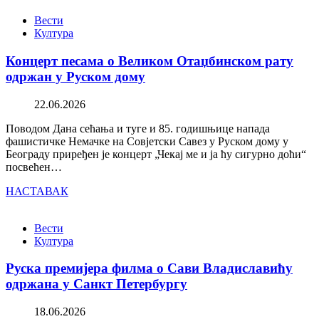
Вести
Култура
Концерт песама о Великом Отаџбинском рату
одржан у Руском дому
22.06.2026
Поводом Дана сећања и туге и 85. годишњице напада
фашистичке Немачке на Совјетски Савез у Руском дому у
Београду приређен је концерт „Чекај ме и ја ћу сигурно доћи“
посвећен…
НАСТАВАК
Вести
Култура
Руска премијера филма о Сави Владиславићу
одржана у Санкт Петербургу
18.06.2026