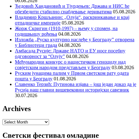
06.08.2026
Ђедовић Хандановић и Тјурдењев: Држава и НИС ће
обезбедити стабилно снабдевање дериватима
05.08.2026
Владимир Кршљанин: „Олуја“, раскринкавање и крај
отпадничке империје
05.08.2026
Жорж Скригин (1910-1997) – њему у спомен, на
годишњицу рођења
04.08.2026
Изложба „Руско културно наслеђе у Београду” отворена
у Библиотеци града
04.08.2026
Амбасада Русије: Државе НАТО и ЕУ носе посебну
одговорност за “Олују”
04.08.2026
Међународни конкурс о нацистичком геноциду над
совјетским народом представљен у Београду
03.08.2026
Руским јунацима палим у Првом светском рату одата
пошта у Београду
01.08.2026
Славенко Терзић: Путинова изјава – још један доказ да је
Русија наш главни вишевековни историјски савезник
30.07.2026
Archives
Archives
Светски фестивал омладине