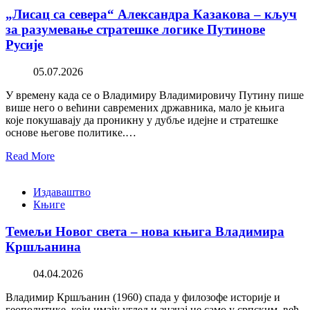
„Лисац са севера“ Александра Казакова – кључ
за разумевање стратешке логике Путинове
Русије
05.07.2026
У времену када се о Владимиру Владимировичу Путину пише
више него о већини савремених државника, мало је књига
које покушавају да проникну у дубље идејне и стратешке
основе његове политике.…
Read More
Издаваштво
Књиге
Темељи Новог света – нова књига Владимира
Кршљанина
04.04.2026
Владимир Кршљанин (1960) спада у филозофе историје и
геополитике, који имају углед и значај не само у српским, већ