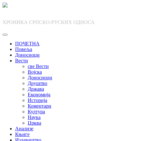
Skip
to
content
ХРОНИКА СРПСКО-РУСКИХ ОДНОСА
ПОЧЕТНА
Повеља
Доносиоци
Вести
све Вести
Војска
Доносиоци
Друштво
Држава
Економија
Историја
Коментари
Култура
Наука
Црква
Анализе
Књиге
Издаваштво