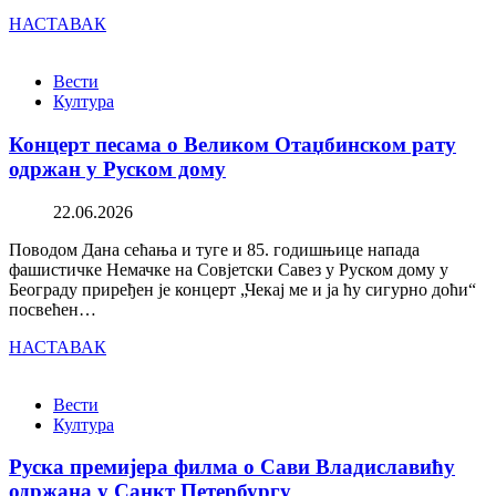
НАСТАВАК
Вести
Култура
Концерт песама о Великом Отаџбинском рату
одржан у Руском дому
22.06.2026
Поводом Дана сећања и туге и 85. годишњице напада
фашистичке Немачке на Совјетски Савез у Руском дому у
Београду приређен је концерт „Чекај ме и ја ћу сигурно доћи“
посвећен…
НАСТАВАК
Вести
Култура
Руска премијера филма о Сави Владиславићу
одржана у Санкт Петербургу