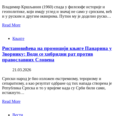
Владимир Кршљанин (1960) спада у филозофе историје и
геополитике, који имају углед и значај не само у српским, већ
и у руским и другим оквирима. Путин му је доделио руско…
Read More
Књиге
Ристановићева на промоцији књиге Панарина у
Зворнику: Води се хибридни рат против
православних Словена
21.03.2026
Српски народ је био изложен екстремизму, тероризму и
сепаратизму, а као резултат одбране од тих напада створена је
Република Српска и то у вријеме када су Срби били сами,
истакнуто…
Read More
Вести