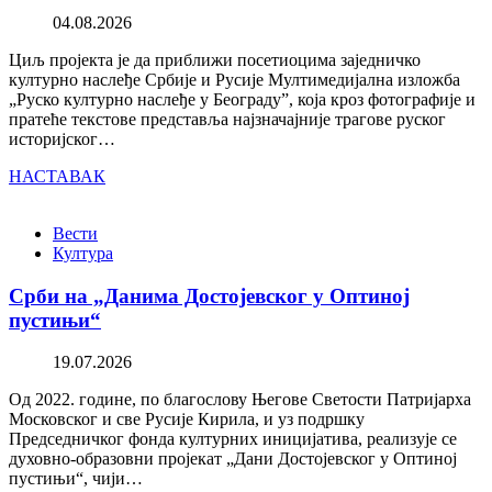
04.08.2026
Циљ пројекта је да приближи посетиоцима заједничко
културно наслеђе Србије и Русије Мултимедијална изложба
„Руско културно наслеђе у Београду”, која кроз фотографије и
пратеће текстове представља најзначајније трагове руског
историјског…
НАСТАВАК
Вести
Култура
Срби на „Данима Достојевског у Оптиној
пустињи“
19.07.2026
Од 2022. године, по благослову Његове Светости Патријарха
Московског и све Русије Кирила, и уз подршку
Председничког фонда културних иницијатива, реализује се
духовно-образовни пројекат „Дани Достојевског у Оптиној
пустињи“, чији…