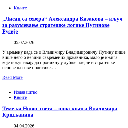
Књиге
„Лисац са севера“ Александра Казакова – кључ
за разумевање стратешке логике Путинове
Русије
05.07.2026
У времену када се о Владимиру Владимировичу Путину пише
више него о већини савремених државника, мало је књига
које покушавају да проникну у дубље идејне и стратешке
основе његове политике.…
Read More
Издаваштво
Књиге
Темељи Новог света – нова књига Владимира
Кршљанина
04.04.2026