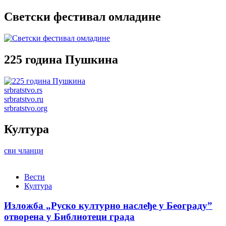
Светски фестивал омладине
225 година Пушкина
srbratstvo.rs
srbratstvo.ru
srbratstvo.org
Култура
сви чланци
Вести
Култура
Изложба „Руско културно наслеђе у Београду”
отворена у Библиотеци града