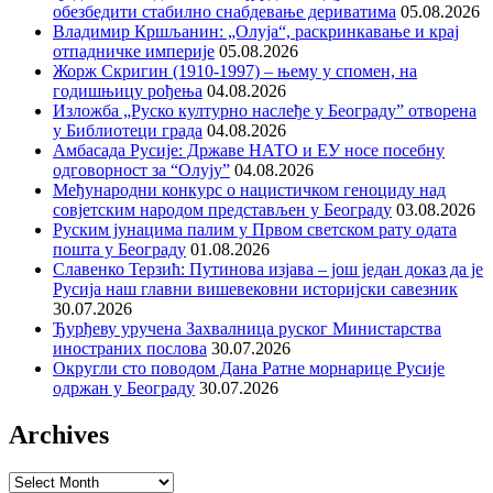
обезбедити стабилно снабдевање дериватима
05.08.2026
Владимир Кршљанин: „Олуја“, раскринкавање и крај
отпадничке империје
05.08.2026
Жорж Скригин (1910-1997) – њему у спомен, на
годишњицу рођења
04.08.2026
Изложба „Руско културно наслеђе у Београду” отворена
у Библиотеци града
04.08.2026
Амбасада Русије: Државе НАТО и ЕУ носе посебну
одговорност за “Олују”
04.08.2026
Међународни конкурс о нацистичком геноциду над
совјетским народом представљен у Београду
03.08.2026
Руским јунацима палим у Првом светском рату одата
пошта у Београду
01.08.2026
Славенко Терзић: Путинова изјава – још један доказ да је
Русија наш главни вишевековни историјски савезник
30.07.2026
Ђурђеву уручена Захвалница руског Министарства
иностраних послова
30.07.2026
Округли сто поводом Дана Ратне морнарице Русије
одржан у Београду
30.07.2026
Archives
Archives