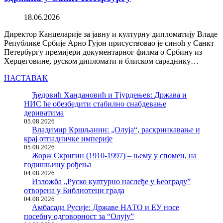
18.06.2026
Директор Канцеларије за јавну и културну дипломатију Владе
Републике Србије Арно Гујон присуствовао је синоћ у Санкт
Петербургу премијери документарног филма о Србину из
Херцеговине, руском дипломати и блиском сараднику…
НАСТАВАК
Ђедовић Хандановић и Тјурдењев: Држава и
НИС ће обезбедити стабилно снабдевање
дериватима
05.08.2026
Владимир Кршљанин: „Олуја“, раскринкавање и
крај отпадничке империје
05.08.2026
Жорж Скригин (1910-1997) – њему у спомен, на
годишњицу рођења
04.08.2026
Изложба „Руско културно наслеђе у Београду”
отворена у Библиотеци града
04.08.2026
Амбасада Русије: Државе НАТО и ЕУ носе
посебну одговорност за “Олују”