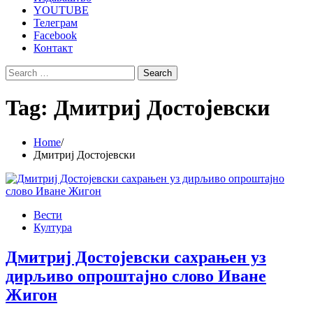
YOUTUBE
Телеграм
Facebook
Контакт
Search
for:
Tag:
Дмитриј Достојевски
Home
Дмитриј Достојевски
Вести
Култура
Дмитриј Достојевски сахрањен уз
дирљиво опроштајно слово Иване
Жигон