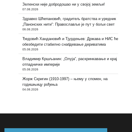
Зеленски није добродошао ни у својој земљи!
07.08.2026
Здравко Шћепановић, градитељ братства и уредник
„Панонских нити“: Православље је пут у бољи свет
06.08.2026
Ђедовић Хандановић и Тјурдењев: Држава и НИС ће
обезбедити стабилно снабдевање дериватима
05.08.2026
Владимир Кршљанин: „Олуја“, раскринкавање и крај
отпадничке империје
05.08.2026
Жорж Скригин (1910-1997) – њему у спомен, на
годишњицу рођења
04.08.2026