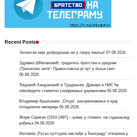
Recent Posts
Зеленски није добродошао ни у својој земљи!
07.08.2026
Здравко Шћепановић, градитељ братства и уредник
„Панонских нити“: Православље је пут у бољи свет
06.08.2026
Ђедовић Хандановић и Тјурдењев: Држава и НИС ће
обезбедити стабилно снабдевање дериватима
05.08.2026
Владимир Кршљанин: „Олуја“, раскринкавање и крај
отпадничке империје
05.08.2026
Жорж Скригин (1910-1997) – њему у спомен, на годишњицу
рођења
04.08.2026
Изложба „Руско културно наслеђе у Београду” отворена у