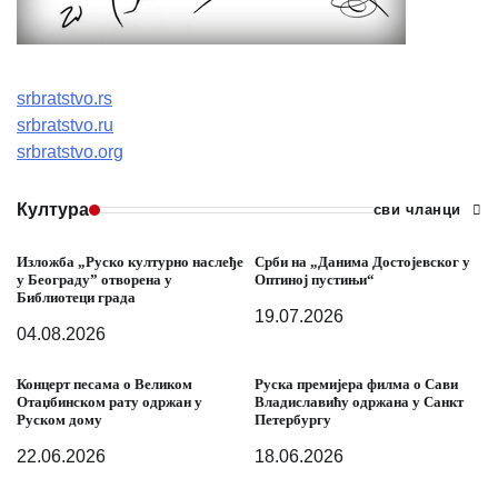
srbratstvo.rs
srbratstvo.ru
srbratstvo.org
Култура
сви чланци
Изложба „Руско културно наслеђе
Срби на „Данима Достојевског у
у Београду” отворена у
Оптиној пустињи“
Библиотеци града
19.07.2026
04.08.2026
Концерт песама о Великом
Руска премијера филма о Сави
Отаџбинском рату одржан у
Владиславићу одржана у Санкт
Руском дому
Петербургу
22.06.2026
18.06.2026