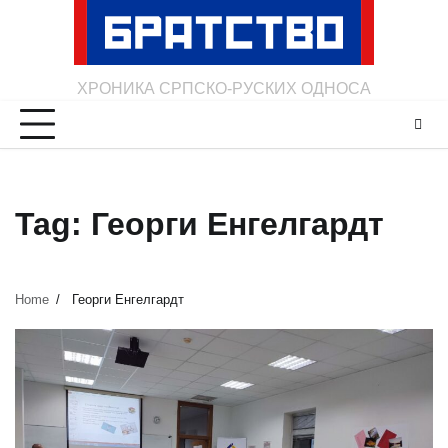
Skip
to
content
ХРОНИКА СРПСКО-РУСКИХ ОДНОСА
Tag:
Георги Енгелгардт
Home
Георги Енгелгардт