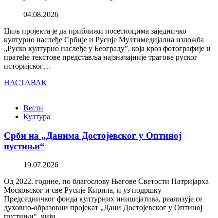
04.08.2026
Циљ пројекта је да приближи посетиоцима заједничко
културно наслеђе Србије и Русије Мултимедијална изложба
„Руско културно наслеђе у Београду”, која кроз фотографије и
пратеће текстове представља најзначајније трагове руског
историјског…
НАСТАВАК
Вести
Култура
Срби на „Данима Достојевског у Оптиној
пустињи“
19.07.2026
Од 2022. године, по благослову Његове Светости Патријарха
Московског и све Русије Кирила, и уз подршку
Председничког фонда културних иницијатива, реализује се
духовно-образовни пројекат „Дани Достојевског у Оптиној
пустињи“, чији…