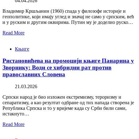
04.04.2026
Владимир Кршљанин (1960) спада у филозофе историје и
геополитике, који имају углед и значај не само у српским, већ
и у руским и другим оквирима. Путин му је доделио руско…
Read More
Књиге
Ристановићева на промоцији књиге Панарина у
Зворнику: Води се хибридни рат против
православних Словена
21.03.2026
Српски народ је био изложен екстремизму, тероризму и
сепаратизму, а као резултат одбране од тих напада створена је
Република Српска и то у вријеме када су Срби били сами,
истакнуто…
Read More