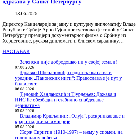
одржана у Санкт Петербургу
18.06.2026
Директор Канцеларије за јавну и културну дипломатију Владе
Републике Србије Арно Гујон присуствовао је синоћ у Санкт
Петербургу премијери документарног филма о Србину из
Херцеговине, руском дипломати и блиском сараднику…
НАСТАВАК
Зеленски није добродошао ни у својој земљи!
07.08.2026
Здравко Шћепановић, градитељ братства и
уредник „Панонских нити“: Православље је пут у
бољи свет
06.08.2026
Ђедовић Хандановић и Тјурдењев: Држава и
НИС ће обезбедити стабилно снабдевање
дериватима
05.08.2026
Владимир Кршљанин: „Олуја“, раскринкавање и
крај отпадничке империје
05.08.2026
Жорж Скригин (1910-1997) – њему у спомен, на
годишњицу рођења