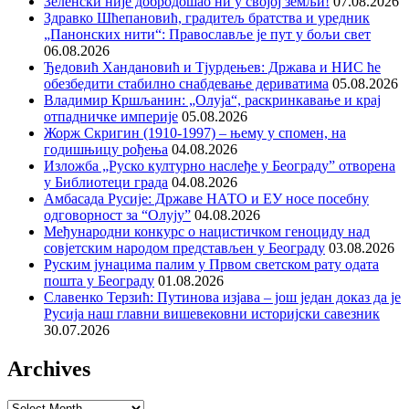
Зеленски није добродошао ни у својој земљи!
07.08.2026
Здравко Шћепановић, градитељ братства и уредник
„Панонских нити“: Православље је пут у бољи свет
06.08.2026
Ђедовић Хандановић и Тјурдењев: Држава и НИС ће
обезбедити стабилно снабдевање дериватима
05.08.2026
Владимир Кршљанин: „Олуја“, раскринкавање и крај
отпадничке империје
05.08.2026
Жорж Скригин (1910-1997) – њему у спомен, на
годишњицу рођења
04.08.2026
Изложба „Руско културно наслеђе у Београду” отворена
у Библиотеци града
04.08.2026
Амбасада Русије: Државе НАТО и ЕУ носе посебну
одговорност за “Олују”
04.08.2026
Међународни конкурс о нацистичком геноциду над
совјетским народом представљен у Београду
03.08.2026
Руским јунацима палим у Првом светском рату одата
пошта у Београду
01.08.2026
Славенко Терзић: Путинова изјава – још један доказ да је
Русија наш главни вишевековни историјски савезник
30.07.2026
Archives
Archives