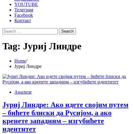
YOUTUBE
Телеграм
Facebook
Контакт
Search
for:
Tag:
Јуриј Линдре
Home
Јуриј Линдре
Анализе
Јуриј Линдре: Ако идете својим путем
– бићете блиски да Русијом, а ако
кренете западним – изгубићете
идентитет