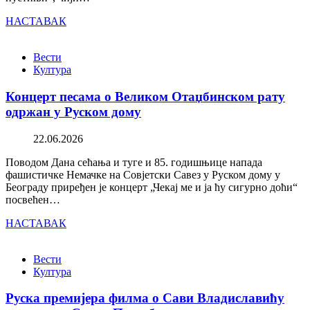
НАСТАВАК
Вести
Култура
Концерт песама о Великом Отаџбинском рату
одржан у Руском дому
22.06.2026
Поводом Дана сећања и туге и 85. годишњице напада
фашистичке Немачке на Совјетски Савез у Руском дому у
Београду приређен је концерт „Чекај ме и ја ћу сигурно доћи“
посвећен…
НАСТАВАК
Вести
Култура
Руска премијера филма о Сави Владиславићу