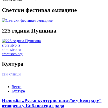
Светски фестивал омладине
225 година Пушкина
srbratstvo.rs
srbratstvo.ru
srbratstvo.org
Култура
сви чланци
Вести
Култура
Изложба „Руско културно наслеђе у Београду”
отворена у Библиотеци града