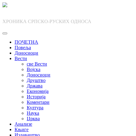
Skip
to
content
ХРОНИКА СРПСКО-РУСКИХ ОДНОСА
ПОЧЕТНА
Повеља
Доносиоци
Вести
све Вести
Војска
Доносиоци
Друштво
Држава
Економија
Историја
Коментари
Култура
Наука
Црква
Анализе
Књиге
Издаваштво