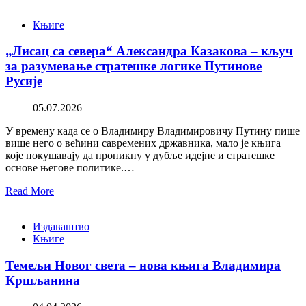
Књиге
„Лисац са севера“ Александра Казакова – кључ
за разумевање стратешке логике Путинове
Русије
05.07.2026
У времену када се о Владимиру Владимировичу Путину пише
више него о већини савремених државника, мало је књига
које покушавају да проникну у дубље идејне и стратешке
основе његове политике.…
Read More
Издаваштво
Књиге
Темељи Новог света – нова књига Владимира
Кршљанина