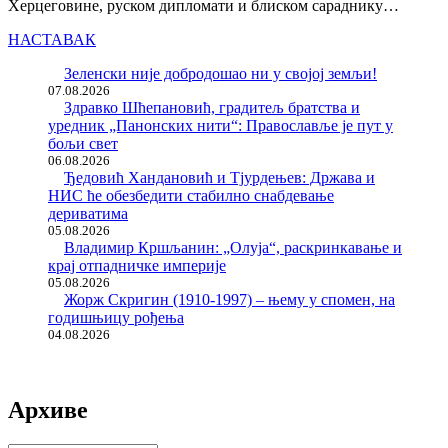
Херцеговине, руском дипломати и блиском сараднику…
НАСТАВАК
Зеленски није добродошао ни у својој земљи!
07.08.2026
Здравко Шћепановић, градитељ братства и
уредник „Панонских нити“: Православље је пут у
бољи свет
06.08.2026
Ђедовић Хандановић и Тјурдењев: Држава и
НИС ће обезбедити стабилно снабдевање
дериватима
05.08.2026
Владимир Кршљанин: „Олуја“, раскринкавање и
крај отпадничке империје
05.08.2026
Жорж Скригин (1910-1997) – њему у спомен, на
годишњицу рођења
04.08.2026
Архиве