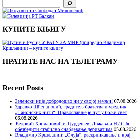
Search
КУПИТЕ КЊИГУ
ПРАТИТЕ НАС НА ТЕЛЕГРАМУ
Recent Posts
Зеленски није добродошао ни у својој земљи!
07.08.2026
Здравко Шћепановић, градитељ братства и уредник
„Панонских нити“: Православље је пут у бољи свет
06.08.2026
Ђедовић Хандановић и Тјурдењев: Држава и НИС ће
обезбедити стабилно снабдевање дериватима
05.08.2026
Владимир Кршљанин: „Олуја“, раскринкавање и крај