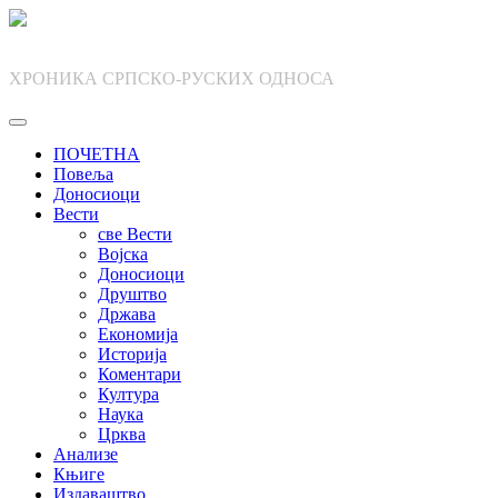
Skip
to
content
ХРОНИКА СРПСКО-РУСКИХ ОДНОСА
ПОЧЕТНА
Повеља
Доносиоци
Вести
све Вести
Војска
Доносиоци
Друштво
Држава
Економија
Историја
Коментари
Култура
Наука
Црква
Анализе
Књиге
Издаваштво