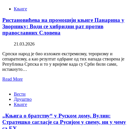
Књиге
Ристановићева на промоцији књиге Панарина у
Зворнику: Води се хибридни рат против
православних Словена
21.03.2026
Српски народ је био изложен екстремизму, тероризму и
сепаратизму, а као резултат одбране од тих напада створена је
Република Српска и то у вријеме када су Срби били сами,
истакнуто…
Read More
Вести
Друштво
Књиге
„Књига о братству“ у Руском дому. Вулин:
Стратешко сагласје са Русијом у свему, ни у чему
са ЕУ