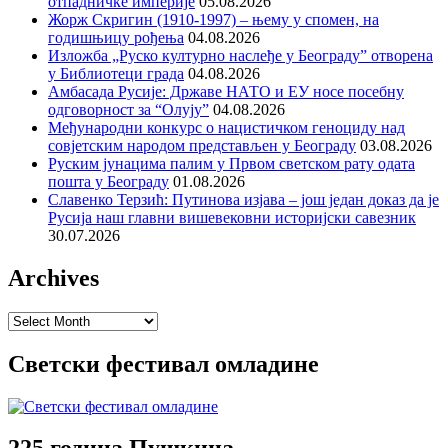
отпадничке империје
05.08.2026
Жорж Скригин (1910-1997) – њему у спомен, на
годишњицу рођења
04.08.2026
Изложба „Руско културно наслеђе у Београду” отворена
у Библиотеци града
04.08.2026
Амбасада Русије: Државе НАТО и ЕУ носе посебну
одговорност за “Олују”
04.08.2026
Међународни конкурс о нацистичком геноциду над
совјетским народом представљен у Београду
03.08.2026
Руским јунацима палим у Првом светском рату одата
пошта у Београду
01.08.2026
Славенко Терзић: Путинова изјава – још један доказ да је
Русија наш главни вишевековни историјски савезник
30.07.2026
Archives
Archives
Светски фестивал омладине