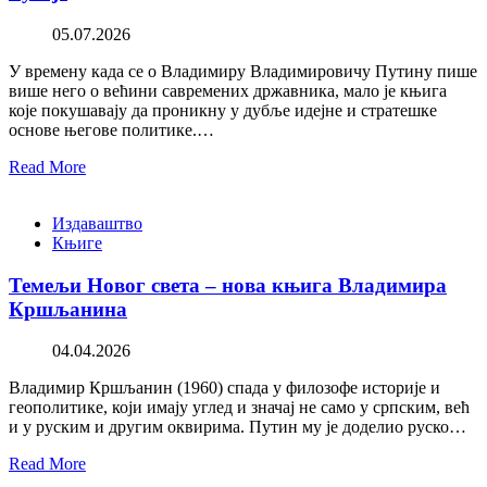
05.07.2026
У времену када се о Владимиру Владимировичу Путину пише
више него о већини савремених државника, мало је књига
које покушавају да проникну у дубље идејне и стратешке
основе његове политике.…
Read More
Издаваштво
Књиге
Темељи Новог света – нова књига Владимира
Кршљанина
04.04.2026
Владимир Кршљанин (1960) спада у филозофе историје и
геополитике, који имају углед и значај не само у српским, већ
и у руским и другим оквирима. Путин му је доделио руско…
Read More