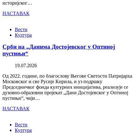
историјског…
НАСТАВАК
Вести
Култура
Срби на „Данима Достојевског у Оптиној
пустињи“
19.07.2026
Од 2022. године, по благослову Његове Светости Патријарха
Московског и све Русије Кирила, и уз подршку
Председничког фонда културних иницијатива, реализује се
духовно-образовни пројекат „Дани Достојевског у Оптиној
пустињи“, чији…
НАСТАВАК
Вести
Култура