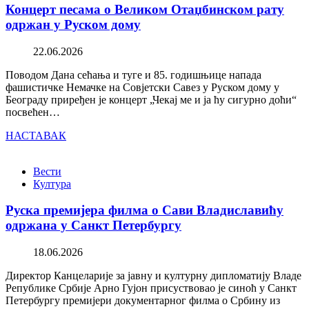
Концерт песама о Великом Отаџбинском рату
одржан у Руском дому
22.06.2026
Поводом Дана сећања и туге и 85. годишњице напада
фашистичке Немачке на Совјетски Савез у Руском дому у
Београду приређен је концерт „Чекај ме и ја ћу сигурно доћи“
посвећен…
НАСТАВАК
Вести
Култура
Руска премијера филма о Сави Владиславићу
одржана у Санкт Петербургу
18.06.2026
Директор Канцеларије за јавну и културну дипломатију Владе
Републике Србије Арно Гујон присуствовао је синоћ у Санкт
Петербургу премијери документарног филма о Србину из