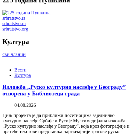
225 година Пушкина
srbratstvo.rs
srbratstvo.ru
srbratstvo.org
Култура
сви чланци
Вести
Култура
Изложба „Руско културно наслеђе у Београду”
отворена у Библиотеци града
04.08.2026
Циљ пројекта је да приближи посетиоцима заједничко
културно наслеђе Србије и Русије Мултимедијална изложба
„Руско културно наслеђе у Београду”, која кроз фотографије и
пратеће текстове представља најзначајније трагове руског