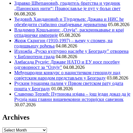
Здравко Шћепановић, градитељ братства и уредник
„Панонских нити“: Православље је пут у бољи свет
06.08.2026
Ђедовић Хандановић и Тјурдењев: Држава и НИС ће
обезбедити стабилно снабдевање дериватима
05.08.2026
Владимир Кршљанин: „Олуја“, раскринкавање и крај
отпадничке империје
05.08.2026
Жорж Скригин (1910-1997) – њему у спомен, на
годишњицу рођења
04.08.2026
Изложба „Руско културно наслеђе у Београду” отворена
у Библиотеци града
04.08.2026
Амбасада Русије: Државе НАТО и ЕУ носе посебну
одговорност за “Олују”
04.08.2026
Међународни конкурс о нацистичком геноциду над
совјетским народом представљен у Београду
03.08.2026
Руским јунацима палим у Првом светском рату одата
пошта у Београду
01.08.2026
Славенко Терзић: Путинова изјава – још један доказ да је
Русија наш главни вишевековни историјски савезник
30.07.2026
Archives
Archives