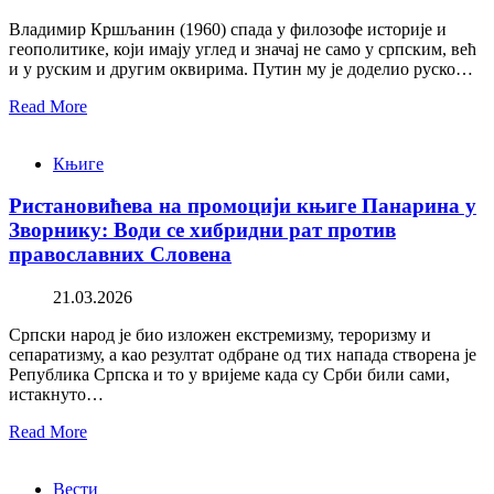
Владимир Кршљанин (1960) спада у филозофе историје и
геополитике, који имају углед и значај не само у српским, већ
и у руским и другим оквирима. Путин му је доделио руско…
Read More
Књиге
Ристановићева на промоцији књиге Панарина у
Зворнику: Води се хибридни рат против
православних Словена
21.03.2026
Српски народ је био изложен екстремизму, тероризму и
сепаратизму, а као резултат одбране од тих напада створена је
Република Српска и то у вријеме када су Срби били сами,
истакнуто…
Read More
Вести