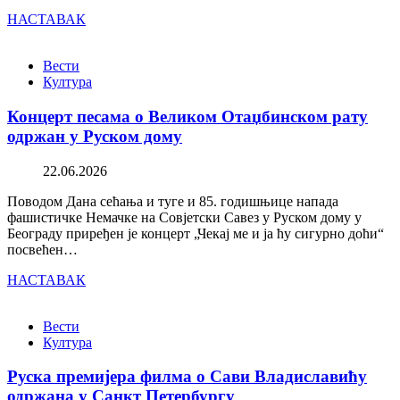
НАСТАВАК
Вести
Култура
Концерт песама о Великом Отаџбинском рату
одржан у Руском дому
22.06.2026
Поводом Дана сећања и туге и 85. годишњице напада
фашистичке Немачке на Совјетски Савез у Руском дому у
Београду приређен је концерт „Чекај ме и ја ћу сигурно доћи“
посвећен…
НАСТАВАК
Вести
Култура
Руска премијера филма о Сави Владиславићу
одржана у Санкт Петербургу