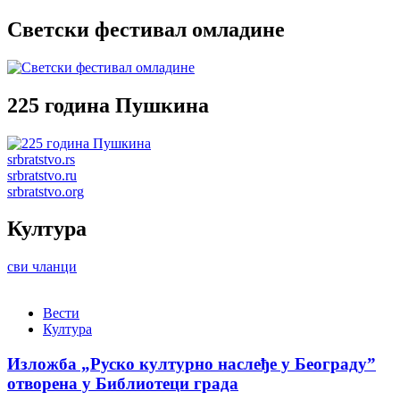
Светски фестивал омладине
225 година Пушкина
srbratstvo.rs
srbratstvo.ru
srbratstvo.org
Култура
сви чланци
Вести
Култура
Изложба „Руско културно наслеђе у Београду”
отворена у Библиотеци града