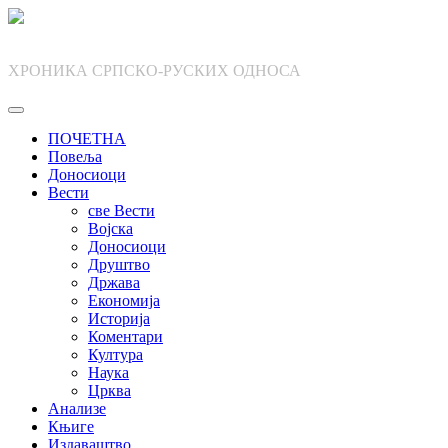
Skip
to
content
ХРОНИКА СРПСКО-РУСКИХ ОДНОСА
ПОЧЕТНА
Повеља
Доносиоци
Вести
све Вести
Војска
Доносиоци
Друштво
Држава
Економија
Историја
Коментари
Култура
Наука
Црква
Анализе
Књиге
Издаваштво