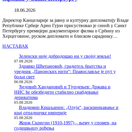
18.06.2026
Директор Канцеларије за јавну и културну дипломатију Владе
Републике Србије Арно Гујон присуствовао је синоћ у Санкт
Петербургу премијери документарног филма о Србину из
Херцеговине, руском дипломати и блиском сараднику…
НАСТАВАК
Зеленски није добродошао ни у својој земљи!
07.08.2026
Здравко Шћепановић, градитељ братства и
уредник „Панонских нити“: Православље је пут у
бољи свет
06.08.2026
Ђедовић Хандановић и Тјурдењев: Држава и
НИС ће обезбедити стабилно снабдевање
дериватима
05.08.2026
Владимир Кршљанин: „Олуја“, раскринкавање и
крај отпадничке империје
05.08.2026
Жорж Скригин (1910-1997) – њему у спомен, на
годишњицу рођења