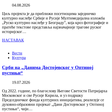
04.08.2026
Циљ пројекта је да приближи посетиоцима заједничко
културно наслеђе Србије и Русије Мултимедијална изложба
„Руско културно наслеђе у Београду”, која кроз фотографије и
пратеће текстове представља најзначајније трагове руског
историјског…
НАСТАВАК
Вести
Култура
Срби на „Данима Достојевског у Оптиној
пустињи“
19.07.2026
Од 2022. године, по благослову Његове Светости Патријарха
Московског и све Русије Кирила, и уз подршку
Председничког фонда културних иницијатива, реализује се
духовно-образовни пројекат „Дани Достојевског у Оптиној
пустињи“, чији…