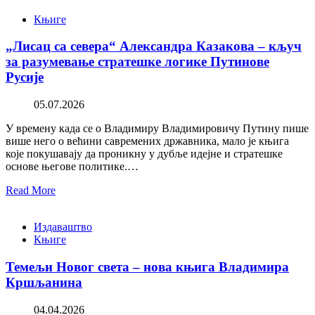
Књиге
„Лисац са севера“ Александра Казакова – кључ
за разумевање стратешке логике Путинове
Русије
05.07.2026
У времену када се о Владимиру Владимировичу Путину пише
више него о већини савремених државника, мало је књига
које покушавају да проникну у дубље идејне и стратешке
основе његове политике.…
Read More
Издаваштво
Књиге
Темељи Новог света – нова књига Владимира
Кршљанина
04.04.2026