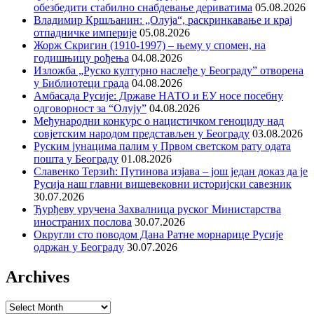
обезбедити стабилно снабдевање дериватима
05.08.2026
Владимир Кршљанин: „Олуја“, раскринкавање и крај
отпадничке империје
05.08.2026
Жорж Скригин (1910-1997) – њему у спомен, на
годишњицу рођења
04.08.2026
Изложба „Руско културно наслеђе у Београду” отворена
у Библиотеци града
04.08.2026
Амбасада Русије: Државе НАТО и ЕУ носе посебну
одговорност за “Олују”
04.08.2026
Међународни конкурс о нацистичком геноциду над
совјетским народом представљен у Београду
03.08.2026
Руским јунацима палим у Првом светском рату одата
пошта у Београду
01.08.2026
Славенко Терзић: Путинова изјава – још један доказ да је
Русија наш главни вишевековни историјски савезник
30.07.2026
Ђурђеву уручена Захвалница руског Министарства
иностраних послова
30.07.2026
Округли сто поводом Дана Ратне морнарице Русије
одржан у Београду
30.07.2026
Archives
Archives