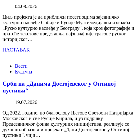
04.08.2026
Циљ пројекта је да приближи посетиоцима заједничко
културно наслеђе Србије и Русије Мултимедијална изложба
„Руско културно наслеђе у Београду”, која кроз фотографије и
пратеће текстове представља најзначајније трагове руског
историјског…
НАСТАВАК
Вести
Култура
Срби на „Данима Достојевског у Оптиној
пустињи“
19.07.2026
Од 2022. године, по благослову Његове Светости Патријарха
Московског и све Русије Кирила, и уз подршку
Председничког фонда културних иницијатива, реализује се
духовно-образовни пројекат „Дани Достојевског у Оптиној
пустињи“, чији…