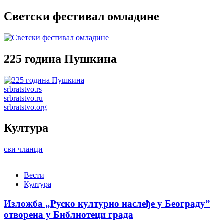
Светски фестивал омладине
225 година Пушкина
srbratstvo.rs
srbratstvo.ru
srbratstvo.org
Култура
сви чланци
Вести
Култура
Изложба „Руско културно наслеђе у Београду”
отворена у Библиотеци града