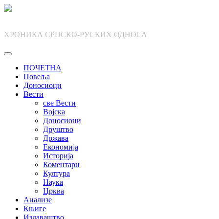
Skip
to
content
ХРОНИКА СРПСКО-РУСКИХ ОДНОСА
ПОЧЕТНА
Повеља
Доносиоци
Вести
све Вести
Војска
Доносиоци
Друштво
Држава
Економија
Историја
Коментари
Култура
Наука
Црква
Анализе
Књиге
Издаваштво