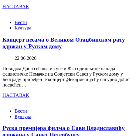
НАСТАВАК
Вести
Култура
Концерт песама о Великом Отаџбинском рату
одржан у Руском дому
22.06.2026
Поводом Дана сећања и туге и 85. годишњице напада
фашистичке Немачке на Совјетски Савез у Руском дому у
Београду приређен је концерт „Чекај ме и ја ћу сигурно доћи“
посвећен…
НАСТАВАК
Вести
Култура
Руска премијера филма о Сави Владиславићу
одржана у Санкт Петербургу