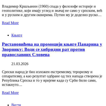
Владимир Кршљанин (1960) спада у филозофе историје и
геополитике, који имају углед и значај не само у српским, већ
и у руским и другим оквирима. Путин му је доделио руско…
Read More
Књиге
Ристановићева на промоцији књиге Панарина у
Зворнику: Води се хибридни рат против
православних Словена
21.03.2026
Српски народ је био изложен екстремизму, тероризму и
сепаратизму, а као резултат одбране од тих напада створена је
Република Српска и то у вријеме када су Срби били сами,
истакнуто…
Read More
Вести