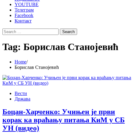
YOUTUBE
Телеграм
Facebook
Контакт
Search
for:
Tag:
Борислав Станојевић
Home
Борислав Станојевић
Вести
Држава
Боцан-Харченко: Учињен је први
корак ка враћању питања КиМ у СБ
УН (видео)