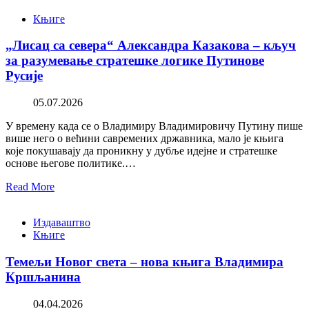
Књиге
„Лисац са севера“ Александра Казакова – кључ
за разумевање стратешке логике Путинове
Русије
05.07.2026
У времену када се о Владимиру Владимировичу Путину пише
више него о већини савремених државника, мало је књига
које покушавају да проникну у дубље идејне и стратешке
основе његове политике.…
Read More
Издаваштво
Књиге
Темељи Новог света – нова књига Владимира
Кршљанина
04.04.2026