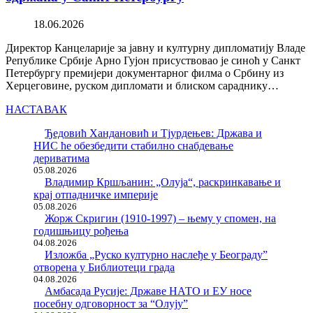
18.06.2026
Директор Канцеларије за јавну и културну дипломатију Владе
Републике Србије Арно Гујон присуствовао је синоћ у Санкт
Петербургу премијери документарног филма о Србину из
Херцеговине, руском дипломати и блиском сараднику…
НАСТАВАК
Ђедовић Хандановић и Тјурдењев: Држава и
НИС ће обезбедити стабилно снабдевање
дериватима
05.08.2026
Владимир Кршљанин: „Олуја“, раскринкавање и
крај отпадничке империје
05.08.2026
Жорж Скригин (1910-1997) – њему у спомен, на
годишњицу рођења
04.08.2026
Изложба „Руско културно наслеђе у Београду”
отворена у Библиотеци града
04.08.2026
Амбасада Русије: Државе НАТО и ЕУ носе
посебну одговорност за “Олују”