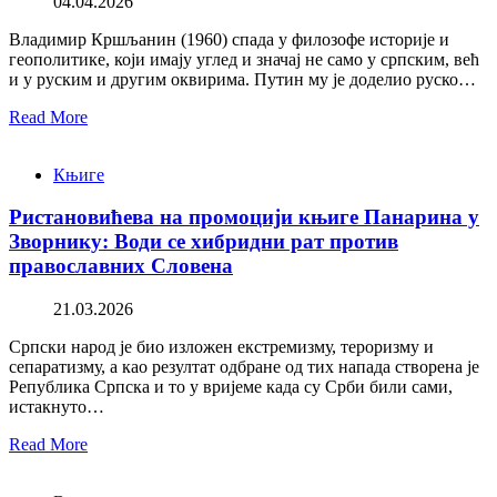
04.04.2026
Владимир Кршљанин (1960) спада у филозофе историје и
геополитике, који имају углед и значај не само у српским, већ
и у руским и другим оквирима. Путин му је доделио руско…
Read More
Књиге
Ристановићева на промоцији књиге Панарина у
Зворнику: Води се хибридни рат против
православних Словена
21.03.2026
Српски народ је био изложен екстремизму, тероризму и
сепаратизму, а као резултат одбране од тих напада створена је
Република Српска и то у вријеме када су Срби били сами,
истакнуто…
Read More