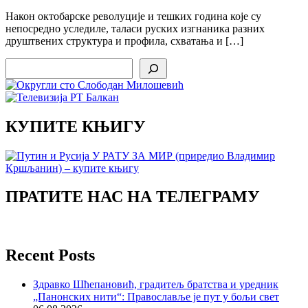
Након октобарске револуције и тешких година које су
непосредно уследиле, таласи руских изгнаника разних
друштвених структура и профила, схватања и […]
Search
КУПИТЕ КЊИГУ
ПРАТИТЕ НАС НА ТЕЛЕГРАМУ
Recent Posts
Здравко Шћепановић, градитељ братства и уредник
„Панонских нити“: Православље је пут у бољи свет