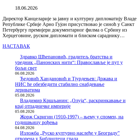
18.06.2026
Директор Канцеларије за јавну и културну дипломатију Владе
Републике Србије Арно Гујон присуствовао је синоћ у Санкт
Петербургу премијери документарног филма о Србину из
Херцеговине, руском дипломати и блиском сараднику…
НАСТАВАК
Здравко Шћепановић, градитељ братства и
уредник „Панонских нити“: Православље је пут у
бољи свет
06.08.2026
Ђедовић Хандановић и Тјурдењев: Држава и
НИС ће обезбедити стабилно снабдевање
дериватима
05.08.2026
Владимир Кршљанин: „Олуја“, раскринкавање и
крај отпадничке империје
05.08.2026
Жорж Скригин (1910-1997) – њему у спомен, на
годишњицу рођења
04.08.2026
Изложба „Руско културно наслеђе у Београду”
отворена у Библиотеци града