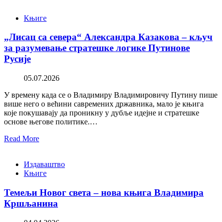
Књиге
„Лисац са севера“ Александра Казакова – кључ
за разумевање стратешке логике Путинове
Русије
05.07.2026
У времену када се о Владимиру Владимировичу Путину пише
више него о већини савремених државника, мало је књига
које покушавају да проникну у дубље идејне и стратешке
основе његове политике.…
Read More
Издаваштво
Књиге
Темељи Новог света – нова књига Владимира
Кршљанина