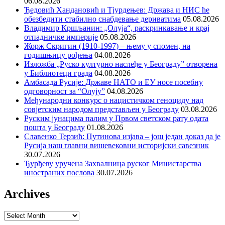
06.08.2026
Ђедовић Хандановић и Тјурдењев: Држава и НИС ће
обезбедити стабилно снабдевање дериватима
05.08.2026
Владимир Кршљанин: „Олуја“, раскринкавање и крај
отпадничке империје
05.08.2026
Жорж Скригин (1910-1997) – њему у спомен, на
годишњицу рођења
04.08.2026
Изложба „Руско културно наслеђе у Београду” отворена
у Библиотеци града
04.08.2026
Амбасада Русије: Државе НАТО и ЕУ носе посебну
одговорност за “Олују”
04.08.2026
Међународни конкурс о нацистичком геноциду над
совјетским народом представљен у Београду
03.08.2026
Руским јунацима палим у Првом светском рату одата
пошта у Београду
01.08.2026
Славенко Терзић: Путинова изјава – још један доказ да је
Русија наш главни вишевековни историјски савезник
30.07.2026
Ђурђеву уручена Захвалница руског Министарства
иностраних послова
30.07.2026
Archives
Archives