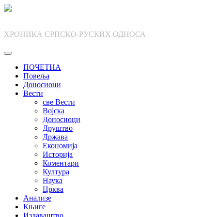
Skip
to
content
ХРОНИКА СРПСКО-РУСКИХ ОДНОСА
ПОЧЕТНА
Повеља
Доносиоци
Вести
све Вести
Војска
Доносиоци
Друштво
Држава
Економија
Историја
Коментари
Култура
Наука
Црква
Анализе
Књиге
Издаваштво