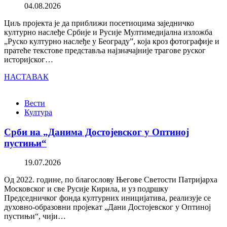
04.08.2026
Циљ пројекта је да приближи посетиоцима заједничко
културно наслеђе Србије и Русије Мултимедијална изложба
„Руско културно наслеђе у Београду”, која кроз фотографије и
пратеће текстове представља најзначајније трагове руског
историјског…
НАСТАВАК
Вести
Култура
Срби на „Данима Достојевског у Оптиној
пустињи“
19.07.2026
Од 2022. године, по благослову Његове Светости Патријарха
Московског и све Русије Кирила, и уз подршку
Председничког фонда културних иницијатива, реализује се
духовно-образовни пројекат „Дани Достојевског у Оптиној
пустињи“, чији…