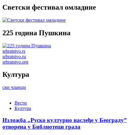
Светски фестивал омладине
225 година Пушкина
srbratstvo.rs
srbratstvo.ru
srbratstvo.org
Култура
сви чланци
Вести
Култура
Изложба „Руско културно наслеђе у Београду”
отворена у Библиотеци града