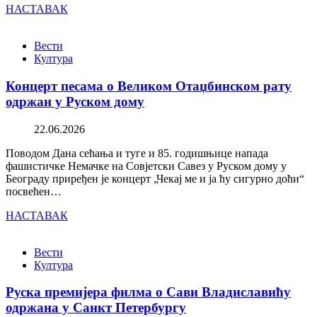
НАСТАВАК
Вести
Култура
Концерт песама о Великом Отаџбинском рату
одржан у Руском дому
22.06.2026
Поводом Дана сећања и туге и 85. годишњице напада
фашистичке Немачке на Совјетски Савез у Руском дому у
Београду приређен је концерт „Чекај ме и ја ћу сигурно доћи“
посвећен…
НАСТАВАК
Вести
Култура
Руска премијера филма о Сави Владиславићу
одржана у Санкт Петербургу