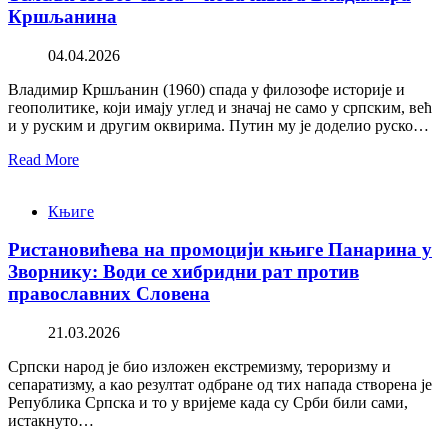
Кршљанина
04.04.2026
Владимир Кршљанин (1960) спада у филозофе историје и
геополитике, који имају углед и значај не само у српским, већ
и у руским и другим оквирима. Путин му је доделио руско…
Read More
Књиге
Ристановићева на промоцији књиге Панарина у
Зворнику: Води се хибридни рат против
православних Словена
21.03.2026
Српски народ је био изложен екстремизму, тероризму и
сепаратизму, а као резултат одбране од тих напада створена је
Република Српска и то у вријеме када су Срби били сами,
истакнуто…