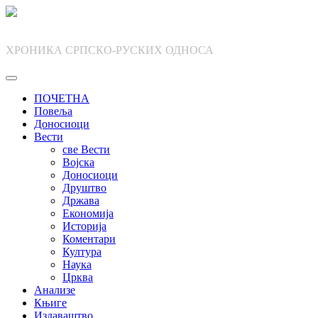
Skip
to
content
ХРОНИКА СРПСКО-РУСКИХ ОДНОСА
ПОЧЕТНА
Повеља
Доносиоци
Вести
све Вести
Војска
Доносиоци
Друштво
Држава
Економија
Историја
Коментари
Култура
Наука
Црква
Анализе
Књиге
Издаваштво