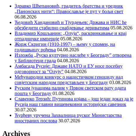
Здравко Шћепановић, градитељ братства и уредник
„Панонских нити“: Православље је пут у бољи свет
06.08.2026
Ђедовић Хандановић и Тјурдењев: Држава и НИС ће
обезбедити стабилно снабдевање дериватима
05.08.2026
Владимир Кршљанин: „Олуја“, раскринкавање и крај
отпадничке империје
05.08.2026
Жорж Скригин (1910-1997) – њему у спомен, на
годишњицу рођења
04.08.2026
Изложба „Руско културно наслеђе у Београду” отворена
у Библиотеци града
04.08.2026
Амбасада Русије: Државе НАТО и ЕУ носе посебну
одговорност за “Олују”
04.08.2026
Међународни конкурс о нацистичком геноциду над
совјетским народом представљен у Београду
03.08.2026
Руским јунацима палим у Првом светском рату одата
пошта у Београду
01.08.2026
Славенко Терзић: Путинова изјава – још један доказ да је
Русија наш главни вишевековни историјски савезник
30.07.2026
Ђурђеву уручена Захвалница руског Министарства
иностраних послова
30.07.2026
Archives