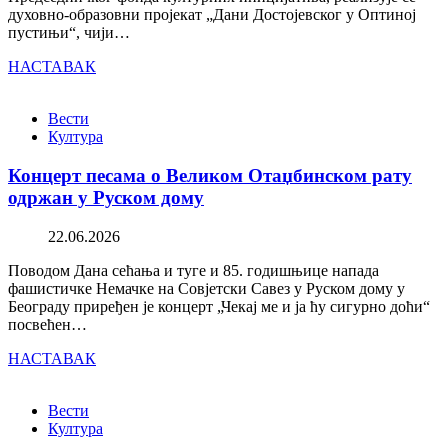
духовно-образовни пројекат „Дани Достојевског у Оптиној
пустињи“, чији…
НАСТАВАК
Вести
Култура
Концерт песама о Великом Отаџбинском рату
одржан у Руском дому
22.06.2026
Поводом Дана сећања и туге и 85. годишњице напада
фашистичке Немачке на Совјетски Савез у Руском дому у
Београду приређен је концерт „Чекај ме и ја ћу сигурно доћи“
посвећен…
НАСТАВАК
Вести
Култура