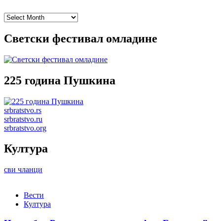
Archives
Светски фестивал омладине
225 година Пушкина
srbratstvo.rs
srbratstvo.ru
srbratstvo.org
Култура
сви чланци
Вести
Култура