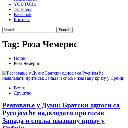
YOUTUBE
Телеграм
Facebook
Контакт
Search
for:
Tag:
Роза Чемерис
Home
Роза Чемерис
Вести
Друштво
Реаговање у Думи: Братски односи са
Русијом ће надвладати притисак
Запада и споља изазвану кризу у