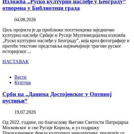
Изложба „Руско културно наслеђе у Београду”
отворена у Библиотеци града
04.08.2026
Циљ пројекта је да приближи посетиоцима заједничко
културно наслеђе Србије и Русије Мултимедијална изложба
„Руско културно наслеђе у Београду”, која кроз фотографије и
пратеће текстове представља најзначајније трагове руског
историјског…
НАСТАВАК
Вести
Култура
Срби на „Данима Достојевског у Оптиној
пустињи“
19.07.2026
Од 2022. године, по благослову Његове Светости Патријарха
Московског и све Русије Кирила, и уз подршку
Председничког фонда културних иницијатива, реализује се