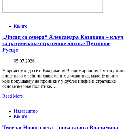
Књиге
„Лисац са севера“ Александра Казакова – кључ
за разумевање стратешке логике Путинове
Русије
05.07.2026
У времену када се о Владимиру Владимировичу Путину пише
више него о већини савремених државника, мало је књига
које покушавају да проникну у дубље идејне и стратешке
основе његове политике.…
Read More
Издаваштво
Књиге
Темељи Новог света – нова књига Владимира