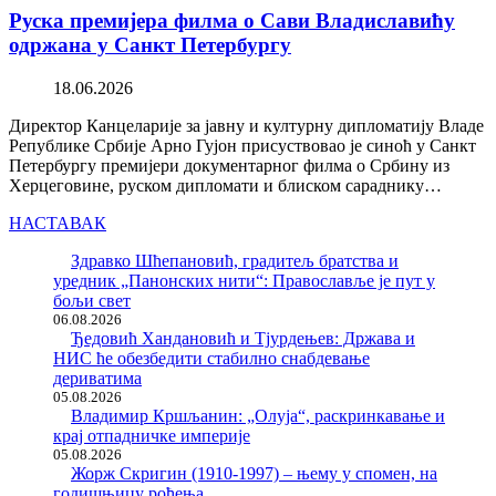
Руска премијера филма о Сави Владиславићу
одржана у Санкт Петербургу
18.06.2026
Директор Канцеларије за јавну и културну дипломатију Владе
Републике Србије Арно Гујон присуствовао је синоћ у Санкт
Петербургу премијери документарног филма о Србину из
Херцеговине, руском дипломати и блиском сараднику…
НАСТАВАК
Здравко Шћепановић, градитељ братства и
уредник „Панонских нити“: Православље је пут у
бољи свет
06.08.2026
Ђедовић Хандановић и Тјурдењев: Држава и
НИС ће обезбедити стабилно снабдевање
дериватима
05.08.2026
Владимир Кршљанин: „Олуја“, раскринкавање и
крај отпадничке империје
05.08.2026
Жорж Скригин (1910-1997) – њему у спомен, на
годишњицу рођења