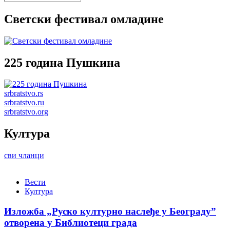
Светски фестивал омладине
225 година Пушкина
srbratstvo.rs
srbratstvo.ru
srbratstvo.org
Култура
сви чланци
Вести
Култура
Изложба „Руско културно наслеђе у Београду”
отворена у Библиотеци града