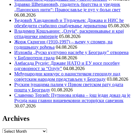
Здравко Шћепановић, градитељ братства и уредник
„Панонских нити“: Православље је пут у бољи свет
06.08.2026
Ђедовић Хандановић и Тјурдењев: Држава и НИС ће
обезбедити стабилно снабдевање дериватима
05.08.2026
Владимир Кршљанин: „Олуја“, раскринкавање и крај
отпадничке империје
05.08.2026
Жорж Скригин (1910-1997) – њему у спомен, на
годишњицу рођења
04.08.2026
Изложба „Руско културно наслеђе у Београду” отворена
у Библиотеци града
04.08.2026
Амбасада Русије: Државе НАТО и ЕУ носе посебну
одговорност за “Олују”
04.08.2026
Међународни конкурс о нацистичком геноциду над
совјетским народом представљен у Београду
03.08.2026
Руским јунацима палим у Првом светском рату одата
пошта у Београду
01.08.2026
Славенко Терзић: Путинова изјава – још један доказ да је
Русија наш главни вишевековни историјски савезник
30.07.2026
Archives
Archives