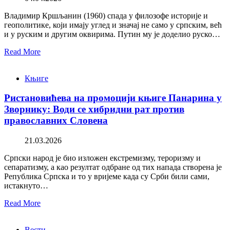
Владимир Кршљанин (1960) спада у филозофе историје и
геополитике, који имају углед и значај не само у српским, већ
и у руским и другим оквирима. Путин му је доделио руско…
Read More
Књиге
Ристановићева на промоцији књиге Панарина у
Зворнику: Води се хибридни рат против
православних Словена
21.03.2026
Српски народ је био изложен екстремизму, тероризму и
сепаратизму, а као резултат одбране од тих напада створена је
Република Српска и то у вријеме када су Срби били сами,
истакнуто…
Read More
Вести