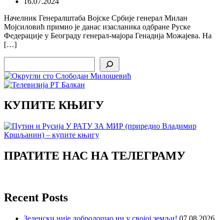
16.07.2024
Начелник Генералштаба Војске Србије генерал Милан
Мојсиловић примио је данас изасланика одбране Руске
Федерације у Београду генерал-мајора Генадија Можајева. На
[…]
Search
КУПИТЕ КЊИГУ
ПРАТИТЕ НАС НА ТЕЛЕГРАМУ
Recent Posts
Зеленски није добродошао ни у својој земљи!
07.08.2026