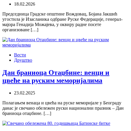
18.02.2026
Председница Градске општине Вождовац, Бојана Јакшић
угостила је Изасланика одбране Руске Федерације, генерал-
мајора Генадија Можајева, у оквиру радне посете
организоване […]
Вести
Друштво
Дан браниоца Отаџбине: венци и
цвеће на руским меморијалима
23.02.2025
Полагањем венаца и цвећа на руске меморијале у Београду
данас је свечано обележен руски национални празник – Дан
браниоца отаџбине. […]