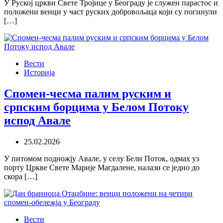
У Руској цркви Свете Тројице у Београду је служен парастос и
положени венци у част руских добровољаца који су погинули
[…]
Вести
Историја
Спомен-чесма палим руским и
српским борцима у Белом Потоку
испод Авале
25.02.2026
У питомом подножју Авале, у селу Бели Поток, одмах уз
порту Цркве Свете Марије Магдалене, налази се једно до
скора […]
Вести