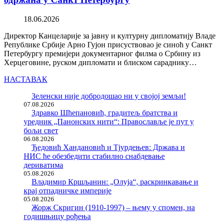
18.06.2026
Директор Канцеларије за јавну и културну дипломатију Владе
Републике Србије Арно Гујон присуствовао је синоћ у Санкт
Петербургу премијери документарног филма о Србину из
Херцеговине, руском дипломати и блиском сараднику…
НАСТАВАК
Зеленски није добродошао ни у својој земљи!
07.08.2026
Здравко Шћепановић, градитељ братства и
уредник „Панонских нити“: Православље је пут у
бољи свет
06.08.2026
Ђедовић Хандановић и Тјурдењев: Држава и
НИС ће обезбедити стабилно снабдевање
дериватима
05.08.2026
Владимир Кршљанин: „Олуја“, раскринкавање и
крај отпадничке империје
05.08.2026
Жорж Скригин (1910-1997) – њему у спомен, на
годишњицу рођења