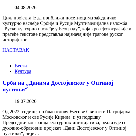
04.08.2026
Циљ пројекта је да приближи посетиоцима заједничко
културно наслеђе Србије и Русије Мултимедијална изложба
„Руско културно наслеђе у Београду”, која кроз фотографије и
пратеће текстове представља најзначајније трагове руског
историјског…
НАСТАВАК
Вести
Култура
Срби на „Данима Достојевског у Оптиној
пустињи“
19.07.2026
Од 2022. године, по благослову Његове Светости Патријарха
Московског и све Русије Кирила, и уз подршку
Председничког фонда културних иницијатива, реализује се
духовно-образовни пројекат „Дани Достојевског у Оптиној
пустињи“, чији…