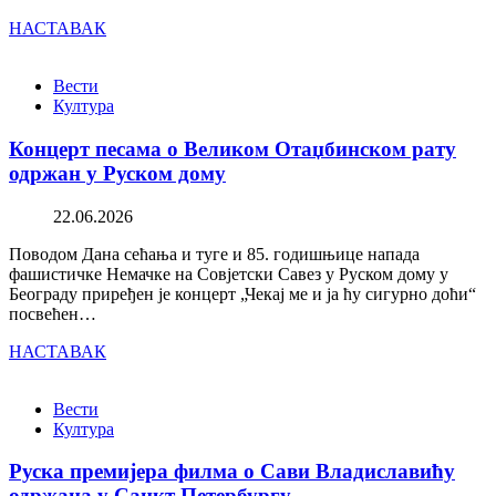
НАСТАВАК
Вести
Култура
Концерт песама о Великом Отаџбинском рату
одржан у Руском дому
22.06.2026
Поводом Дана сећања и туге и 85. годишњице напада
фашистичке Немачке на Совјетски Савез у Руском дому у
Београду приређен је концерт „Чекај ме и ја ћу сигурно доћи“
посвећен…
НАСТАВАК
Вести
Култура
Руска премијера филма о Сави Владиславићу
одржана у Санкт Петербургу