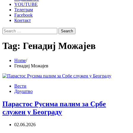
YOUTUBE
Телеграм
Facebook
Контакт
Search
for:
Tag:
Генадиј Можајев
Home
Генадиј Можајев
Вести
Друштво
Парастос Русима палим за Србе
служен у Београду
02.06.2026