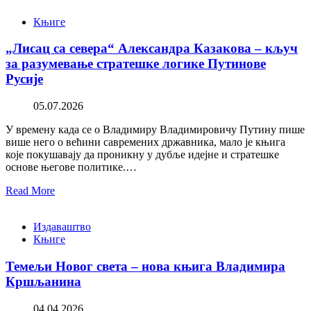
Књиге
„Лисац са севера“ Александра Казакова – кључ
за разумевање стратешке логике Путинове
Русије
05.07.2026
У времену када се о Владимиру Владимировичу Путину пише
више него о већини савремених државника, мало је књига
које покушавају да проникну у дубље идејне и стратешке
основе његове политике.…
Read More
Издаваштво
Књиге
Темељи Новог света – нова књига Владимира
Кршљанина
04.04.2026