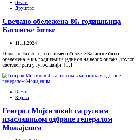
Вести
Друштво
Свечано обележена 80. годишњица
Батинске битке
11.11.2024
Полагањем венаца на спомен обележје Батинске битке,
обележена је 80. годишњица једне од највећих битака Другог
светског рата у Југославији. […]
Вести
Војска
Генерал Мојсиловић са руским
изаслаником одбране генералом
Можајевим