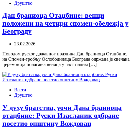
Друштво
Дан браниоца Отаџбине: венци
положени на четири спомен-обележја у
Београду
23.02.2026
Поводом руског државног празника Дан браниоца Отаџбине,
на Спомен-гробљу Ослободилаца Београда одржана је свечана
церемонија полагања венаца у част палим […]
Вести
Друштво
У духу братства, уочи Дана браниоца
отаџбине: Руски Изасланик одбране
посетио општину Вождовац