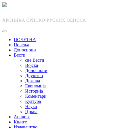
Skip
to
content
ХРОНИКА СРПСКО-РУСКИХ ОДНОСА
ПОЧЕТНА
Повеља
Доносиоци
Вести
све Вести
Војска
Доносиоци
Друштво
Држава
Економија
Историја
Коментари
Култура
Наука
Црква
Анализе
Књиге
Издаваштво