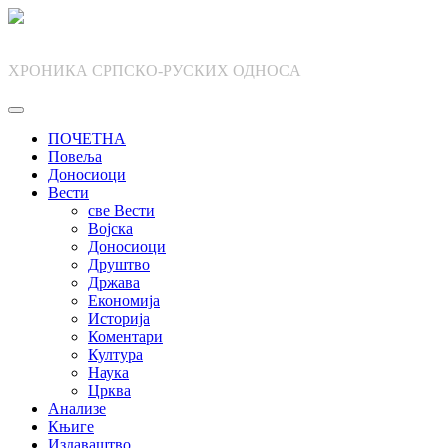
Skip
to
content
ХРОНИКА СРПСКО-РУСКИХ ОДНОСА
ПОЧЕТНА
Повеља
Доносиоци
Вести
све Вести
Војска
Доносиоци
Друштво
Држава
Економија
Историја
Коментари
Култура
Наука
Црква
Анализе
Књиге
Издаваштво