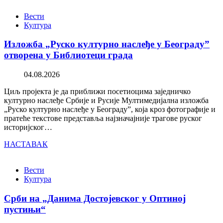
Вести
Култура
Изложба „Руско културно наслеђе у Београду”
отворена у Библиотеци града
04.08.2026
Циљ пројекта је да приближи посетиоцима заједничко
културно наслеђе Србије и Русије Мултимедијална изложба
„Руско културно наслеђе у Београду”, која кроз фотографије и
пратеће текстове представља најзначајније трагове руског
историјског…
НАСТАВАК
Вести
Култура
Срби на „Данима Достојевског у Оптиној
пустињи“