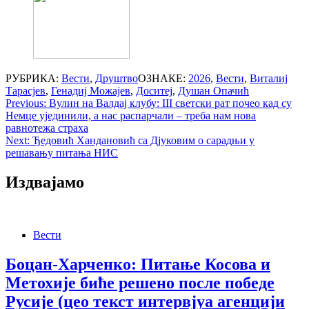
РУБРИКА:
Вести
,
Друштво
ОЗНАКЕ:
2026
,
Вести
,
Виталиј
Тарасјев
,
Генадиј Можајев
,
Доситеј
,
Душан Опачић
Post
Previous:
Вулин на Валдај клубу: III светски рат почео кад су
Немце ујединили, а нас распарчали – треба нам нова
navigation
равнотежа страха
Next:
Ђедовић Хандановић са Дјуковим о сарадњи у
решавању питања НИС
Издвајамо
Вести
Боцан-Харченко: Питање Косова и
Метохије биће решено после победе
Русије (цео текст интервјуа агенцији