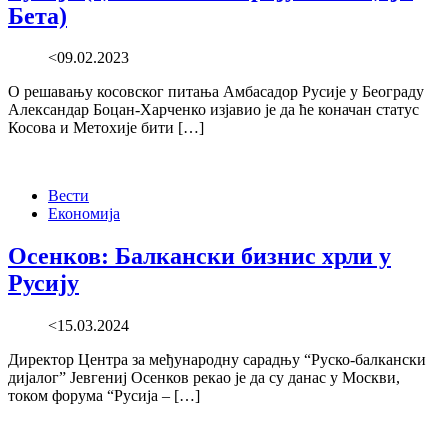
Бета)
<09.02.2023
О решавању косовског питања Амбасадор Русије у Београду
Александар Боцан-Харченко изјавио је да ће коначан статус
Косова и Метохије бити […]
Вести
Економија
Осенков: Балкански бизнис хрли у
Русију
<15.03.2024
Директор Центра за међународну сарадњу “Руско-балкански
дијалог” Јевгениј Осенков рекао је да су данас у Москви,
током форума “Русија – […]