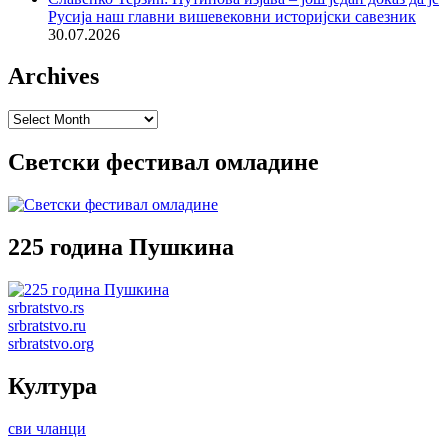
Русија наш главни вишевековни историјски савезник
30.07.2026
Archives
Archives
Светски фестивал омладине
225 година Пушкина
srbratstvo.rs
srbratstvo.ru
srbratstvo.org
Култура
сви чланци