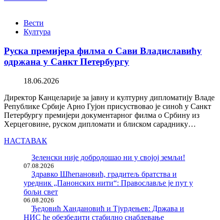
Вести
Култура
Руска премијера филма о Сави Владиславићу
одржана у Санкт Петербургу
18.06.2026
Директор Канцеларије за јавну и културну дипломатију Владе
Републике Србије Арно Гујон присуствовао је синоћ у Санкт
Петербургу премијери документарног филма о Србину из
Херцеговине, руском дипломати и блиском сараднику…
НАСТАВАК
Зеленски није добродошао ни у својој земљи!
07.08.2026
Здравко Шћепановић, градитељ братства и
уредник „Панонских нити“: Православље је пут у
бољи свет
06.08.2026
Ђедовић Хандановић и Тјурдењев: Држава и
НИС ће обезбедити стабилно снабдевање