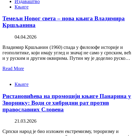
Издаваштво
Књиге
Темељи Новог света – нова књига Владимира
Кршљанина
04.04.2026
Владимир Кршљанин (1960) спада у филозофе историје и
геополитике, који имају углед и значај не само у српским, већ
и у руским и другим оквирима. Путин му је доделио руско…
Read More
Књиге
Ристановићева на промоцији књиге Панарина у
Зворнику: Води се хибридни рат против
православних Словена
21.03.2026
Српски народ је био изложен екстремизму, тероризму и