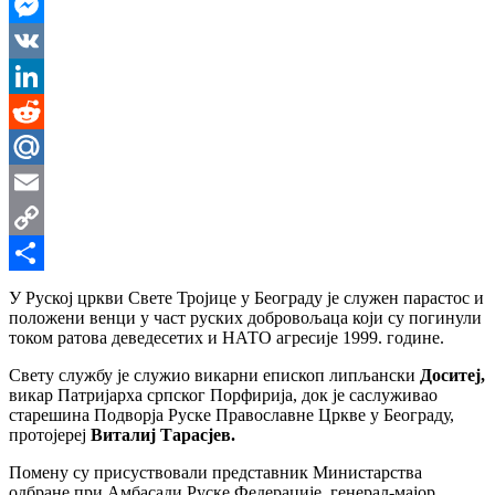
WhatsApp
Messenger
VK
LinkedIn
Reddit
Mail.Ru
Email
Copy
Link
Share
У Руској цркви Свете Тројице у Београду је служен парастос и
положени венци у част руских добровољаца који су погинули
током ратова деведесетих и НАТО агресије 1999. године.
Свету службу је служио викарни епископ липљански
Доситеј,
викар Патријарха српског Порфирија, док је саслуживао
старешина Подворја Руске Православне Цркве у Београду,
протојереј
Виталиј Тарасјев.
Помену су присуствовали представник Министарства
одбране при Амбасади Руске Федерације, генерал-мајор