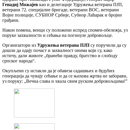
Генадиј Можајев
као и делегације Удружења ветерана ПЈП,
ветерани 72. специјалне бригаде, ветерани ВОС, ветерани
Војне полиције, СУБНОР Србије, Субнор Лаћарак и бројни
грађани.
Након помена, венци су положени испред спомен-обележја, уз
поруке захвалности и сећања на погинуле добровољце.
Организатори из
Удружења ветерана ПЈП
су поручили да су
дошли да одају почаст и захвалност онима који су, како
истичу, дали животе „бранећи правду, братство и слободу
српског народа“.
Окупљени су истакли да је обавеза садашњих и будућих
генерација да чувају сећање и да се њихова жртва не заборави,
уз поруку: „Вечна слава и хвала свим руским добровољцима!”