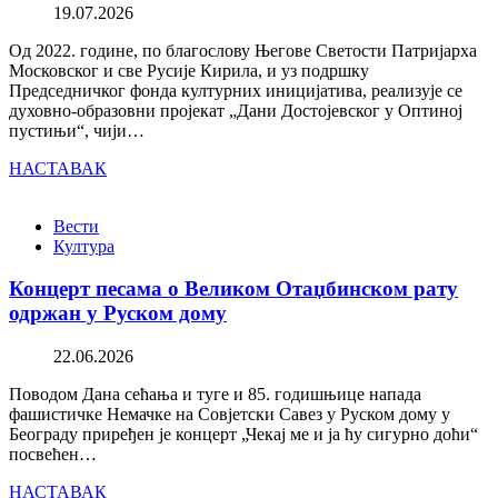
19.07.2026
Од 2022. године, по благослову Његове Светости Патријарха
Московског и све Русије Кирила, и уз подршку
Председничког фонда културних иницијатива, реализује се
духовно-образовни пројекат „Дани Достојевског у Оптиној
пустињи“, чији…
НАСТАВАК
Вести
Култура
Концерт песама о Великом Отаџбинском рату
одржан у Руском дому
22.06.2026
Поводом Дана сећања и туге и 85. годишњице напада
фашистичке Немачке на Совјетски Савез у Руском дому у
Београду приређен је концерт „Чекај ме и ја ћу сигурно доћи“
посвећен…
НАСТАВАК