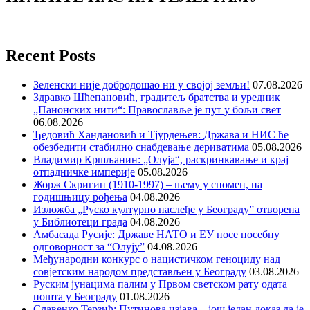
Recent Posts
Зеленски није добродошао ни у својој земљи!
07.08.2026
Здравко Шћепановић, градитељ братства и уредник
„Панонских нити“: Православље је пут у бољи свет
06.08.2026
Ђедовић Хандановић и Тјурдењев: Држава и НИС ће
обезбедити стабилно снабдевање дериватима
05.08.2026
Владимир Кршљанин: „Олуја“, раскринкавање и крај
отпадничке империје
05.08.2026
Жорж Скригин (1910-1997) – њему у спомен, на
годишњицу рођења
04.08.2026
Изложба „Руско културно наслеђе у Београду” отворена
у Библиотеци града
04.08.2026
Амбасада Русије: Државе НАТО и ЕУ носе посебну
одговорност за “Олују”
04.08.2026
Међународни конкурс о нацистичком геноциду над
совјетским народом представљен у Београду
03.08.2026
Руским јунацима палим у Првом светском рату одата
пошта у Београду
01.08.2026
Славенко Терзић: Путинова изјава – још један доказ да је