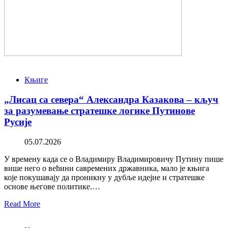
Књиге
„Лисац са севера“ Александра Казакова – кључ
за разумевање стратешке логике Путинове
Русије
05.07.2026
У времену када се о Владимиру Владимировичу Путину пише
више него о већини савремених државника, мало је књига
које покушавају да проникну у дубље идејне и стратешке
основе његове политике.…
Read More