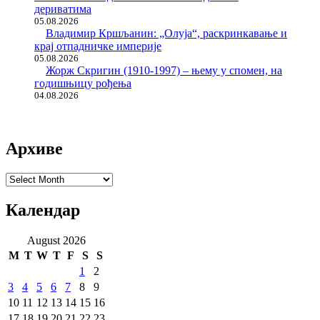
дериватима
05.08.2026
Владимир Кршљанин: „Олуја“, раскринкавање и
крај отпадничке империје
05.08.2026
Жорж Скригин (1910-1997) – њему у спомен, на
годишњицу рођења
04.08.2026
Архиве
Архиве
Календар
August 2026
M
T
W
T
F
S
S
1
2
3
4
5
6
7
8
9
10
11
12
13
14
15
16
17
18
19
20
21
22
23