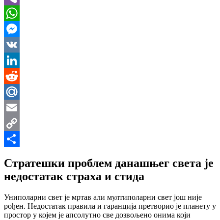
Viber
WhatsApp
Messenger
VK
LinkedIn
Reddit
Mail.Ru
Email
Copy
Link
Share
Стратешки проблем данашњег света је
недостатак страха и стида
Униполарни свет је мртав али мултиполарни свет још није
рођен. Недостатак правила и гаранција претворио је планету у
простор у којем је апсолутно све дозвољено онима који