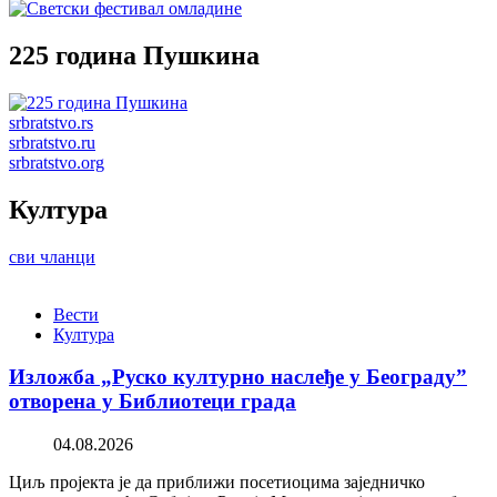
225 година Пушкина
srbratstvo.rs
srbratstvo.ru
srbratstvo.org
Култура
сви чланци
Вести
Култура
Изложба „Руско културно наслеђе у Београду”
отворена у Библиотеци града
04.08.2026
Циљ пројекта је да приближи посетиоцима заједничко