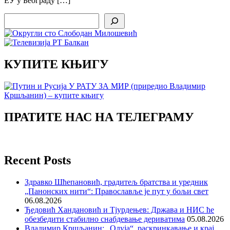
ЕУ у Београду […]
Search
КУПИТЕ КЊИГУ
ПРАТИТЕ НАС НА ТЕЛЕГРАМУ
Recent Posts
Здравко Шћепановић, градитељ братства и уредник
„Панонских нити“: Православље је пут у бољи свет
06.08.2026
Ђедовић Хандановић и Тјурдењев: Држава и НИС ће
обезбедити стабилно снабдевање дериватима
05.08.2026
Владимир Кршљанин: „Олуја“, раскринкавање и крај