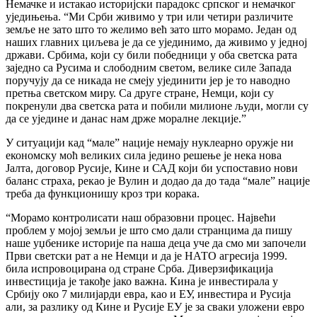
Немачке и истакао историјски парадокс српског и немачког
уједињења. “Ми Срби живимо у три или четири различите
земље не зато што то желимо већ зато што морамо. Један од
наших главних циљева је да се ујединимо, да живимо у једној
држави. Србима, који су били победници у оба светска рата
заједно са Русима и слободним светом, велике силе Запада
поручују да се никада не смеју ујединити јер је то наводно
претња светском миру. Са друге стране, Немци, који су
покренули два светска рата и побили милионе људи, могли су
да се уједине и данас нам држе моралне лекције.”
У ситуацији кад “мале” нације немају нуклеарно оружје ни
економску моћ великих сила једино решење је нека нова
Јалта, договор Русије, Кине и САД који би успоставио нови
баланс страха, рекао је Вулин и додао да до тада “мале” нације
треба да функционишу кроз три корака.
“Морамо контролисати наш образовни процес. Највећи
проблем у мојој земљи је што смо дали странцима да пишу
наше уџбенике историје па наша деца уче да смо ми започели
Први светски рат а не Немци и да је НАТО агресија 1999.
била испровоцирана од стране Срба. Диверзификација
инвестиција је такође јако важна. Кина је инвестирала у
Србију око 7 милијарди евра, као и ЕУ, инвестира и Русија
али, за разлику од Кине и Русије ЕУ је за сваки уложени евро