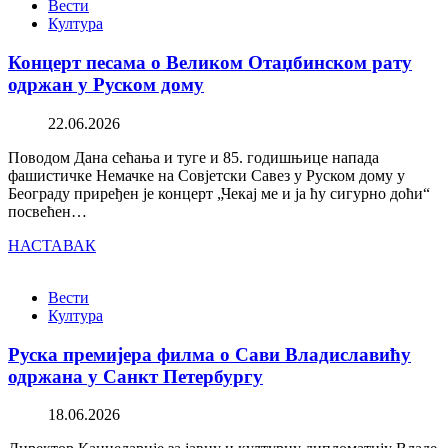
Вести
Култура
Концерт песама о Великом Отаџбинском рату
одржан у Руском дому
22.06.2026
Поводом Дана сећања и туге и 85. годишњице напада
фашистичке Немачке на Совјетски Савез у Руском дому у
Београду приређен је концерт „Чекај ме и ја ћу сигурно доћи“
посвећен…
НАСТАВАК
Вести
Култура
Руска премијера филма о Сави Владиславићу
одржана у Санкт Петербургу
18.06.2026