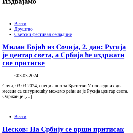
Издвајамо
Вести
Друштво
Светски фестивал омладине
Милан Бојић из Сочија, 2. дан: Русија
је центар света, а Србија ће издржати
све притиске
<03.03.2024
Сочи, 03.03.2024, специјално за Братство У последњих два
месеца са сигурношћу можемо рећи да је Русија центар света.
Одржан је […]
Вести
Песков: На Србију се врши притисак