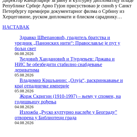
Директор Канцеларије за јавну и културну дипломатију Владе
Републике Србије Арно Гујон присуствовао је синоћ у Санкт
Петербургу премијери документарног филма о Србину из
Херцеговине, руском дипломати и блиском сараднику…
НАСТАВАК
Здравко Шћепановић, градитељ братства и
уредник „Панонских нити“: Православље је пут у
бољи свет
06.08.2026
Ђедовић Хандановић и Тјурдењев: Држава и
НИС ће обезбедити стабилно снабдевање
дериватима
05.08.2026
Владимир Кршљанин: „Олуја“, раскринкавање и
крај отпадничке империје
05.08.2026
Жорж Скригин (1910-1997) – њему у спомен, на
годишњицу рођења
04.08.2026
Изложба „Руско културно наслеђе у Београду”
отворена у Библиотеци града
04.08.2026