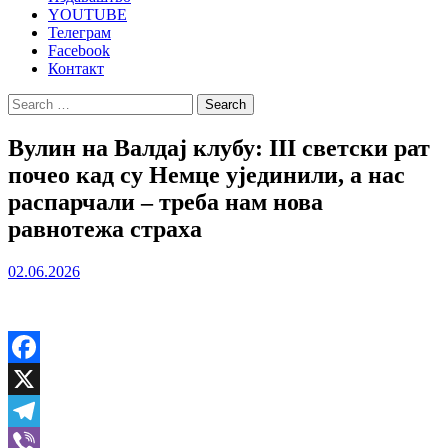
YOUTUBE
Телеграм
Facebook
Контакт
Search
for:
Вулин на Валдај клубу: III светски рат
почео кад су Немце ујединили, а нас
распарчали – треба нам нова
равнотежа страха
02.06.2026
Facebook
X
Telegram