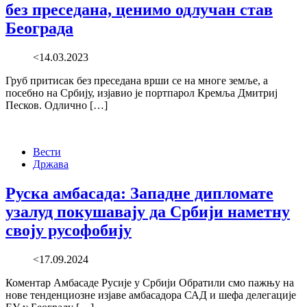
без преседана, ценимо одлучан став
Београда
<14.03.2023
Груб притисак без преседана врши се на многе земље, а
посебно на Србију, изјавио је портпарол Кремља Дмитриј
Песков. Одлично […]
Вести
Држава
Руска амбасада: Западне дипломате
узалуд покушавају да Србији наметну
своју русофобију
<17.09.2024
Коментар Амбасаде Русије у Србији Обратили смо пажњу на
нове тенденциозне изјаве амбасадора САД и шефа делегације