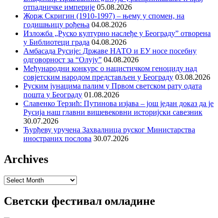
отпадничке империје
05.08.2026
Жорж Скригин (1910-1997) – њему у спомен, на
годишњицу рођења
04.08.2026
Изложба „Руско културно наслеђе у Београду” отворена
у Библиотеци града
04.08.2026
Амбасада Русије: Државе НАТО и ЕУ носе посебну
одговорност за “Олују”
04.08.2026
Међународни конкурс о нацистичком геноциду над
совјетским народом представљен у Београду
03.08.2026
Руским јунацима палим у Првом светском рату одата
пошта у Београду
01.08.2026
Славенко Терзић: Путинова изјава – још један доказ да је
Русија наш главни вишевековни историјски савезник
30.07.2026
Ђурђеву уручена Захвалница руског Министарства
иностраних послова
30.07.2026
Archives
Archives
Светски фестивал омладине