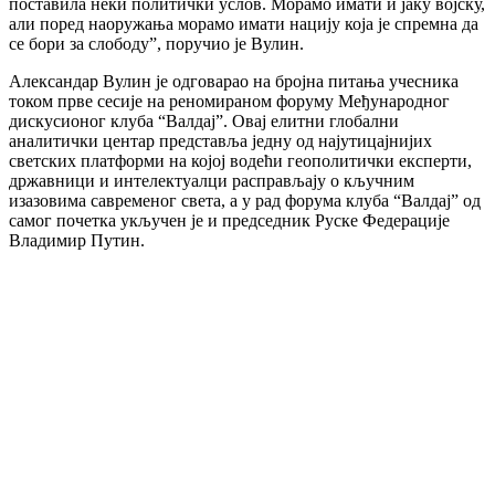
поставила неки политички услов. Морамо имати и јаку војску,
али поред наоружања морамо имати нацију која је спремна да
се бори за слободу”, поручио је Вулин.
Александар Вулин је одговарао на бројна питања учесника
током прве сесије на реномираном форуму Међународног
дискусионог клуба “Валдај”. Овај елитни глобални
аналитички центар представља једну од најутицајнијих
светских платформи на којој водећи геополитички експерти,
државници и интелектуалци расправљају о кључним
изазовима савременог света, а у рад форума клуба “Валдај” од
самог почетка укључен је и председник Руске Федерације
Владимир Путин.