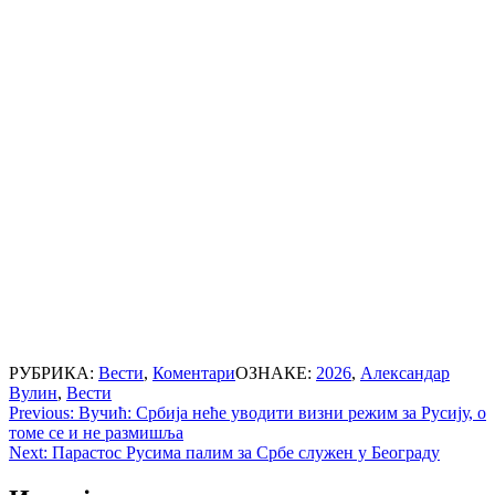
РУБРИКА:
Вести
,
Коментари
ОЗНАКЕ:
2026
,
Александар
Вулин
,
Вести
Post
Previous:
Вучић: Србија неће уводити визни режим за Русију, о
томе се и не размишља
navigation
Next:
Парастос Русима палим за Србе служен у Београду