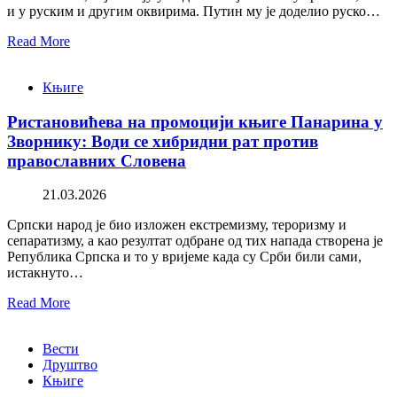
и у руским и другим оквирима. Путин му је доделио руско…
Read More
Књиге
Ристановићева на промоцији књиге Панарина у
Зворнику: Води се хибридни рат против
православних Словена
21.03.2026
Српски народ је био изложен екстремизму, тероризму и
сепаратизму, а као резултат одбране од тих напада створена је
Република Српска и то у вријеме када су Срби били сами,
истакнуто…
Read More
Вести
Друштво
Књиге