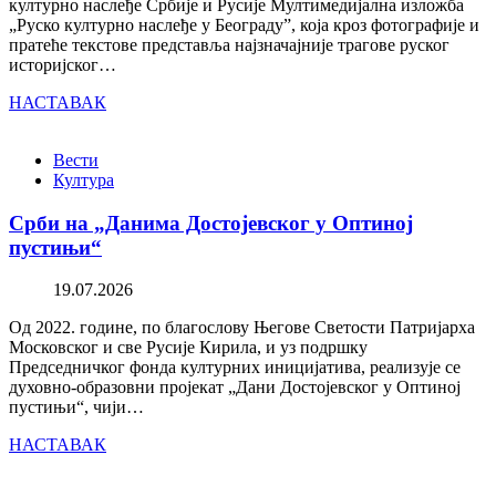
културно наслеђе Србије и Русије Мултимедијална изложба
„Руско културно наслеђе у Београду”, која кроз фотографије и
пратеће текстове представља најзначајније трагове руског
историјског…
НАСТАВАК
Вести
Култура
Срби на „Данима Достојевског у Оптиној
пустињи“
19.07.2026
Од 2022. године, по благослову Његове Светости Патријарха
Московског и све Русије Кирила, и уз подршку
Председничког фонда културних иницијатива, реализује се
духовно-образовни пројекат „Дани Достојевског у Оптиној
пустињи“, чији…
НАСТАВАК