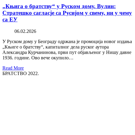
„Књига о братству“ у Руском дому. Вулин:
Стратешко сагласје са Русијом у свему, ни у чему
са ЕУ
06.02.2026
У Руском дому у Београду одржана је промоција новог издања
„Књиге о братству“, капиталног дела руског аутора
Александра Курчанинова, први пут објављеног у Нишу давне
1936. године. Ово вече окупило…
Read More
БРАТСТВО 2022.