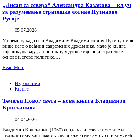
„Лисац са севера“ Александра Казакова – кључ
за разумевање стратешке логике Путинове
Русије
05.07.2026
У времену када се о Владимиру Владимировичу Путину пише
више него о већини савремених државника, мало је књига
које покушавају да проникну у дубље идејне и стратешке
основе његове политике.…
Read More
Издаваштво
Књиге
Темељи Новог света – нова књига Владимира
Кршљанина
04.04.2026
Владимир Кршљанин (1960) спада у филозофе историје и
геополитике, који имају углед и значај не само у српским, већ