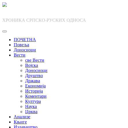
Skip
to
content
ХРОНИКА СРПСКО-РУСКИХ ОДНОСА
ПОЧЕТНА
Повеља
Доносиоци
Вести
све Вести
Војска
Доносиоци
Друштво
Држава
Економија
Историја
Коментари
Култура
Наука
Црква
Анализе
Књиге
Издаваштво