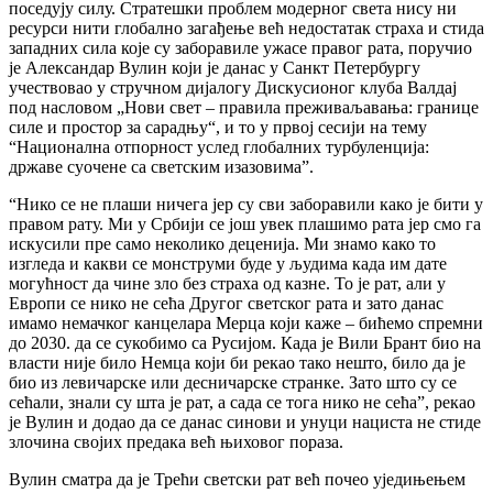
поседују силу. Стратешки проблем модерног света нису ни
ресурси нити глобално загађење већ недостатак страха и стида
западних сила које су заборавиле ужасе правог рата, поручио
је Александар Вулин који је данас у Санкт Петербургу
учествовао у стручном дијалогу Дискусионог клуба Валдај
под насловом „Нови свет – правила преживаљавања: границе
силе и простор за сарадњу“, и то у првој сесији на тему
“Национална отпорност услед глобалних турбуленција:
државе суочене са светским изазовима”.
“Нико се не плаши ничега јер су сви заборавили како је бити у
правом рату. Ми у Србији се још увек плашимо рата јер смо га
искусили пре само неколико деценија. Ми знамо како то
изгледа и какви се монструми буде у људима када им дате
могућност да чине зло без страха од казне. То је рат, али у
Европи се нико не сећа Другог светског рата и зато данас
имамо немачког канцелара Мерца који каже – бићемо спремни
до 2030. да се сукобимо са Русијом. Када је Вили Брант био на
власти није било Немца који би рекао тако нешто, било да је
био из левичарске или десничарске странке. Зато што су се
сећали, знали су шта је рат, а сада се тога нико не сећа”, рекао
је Вулин и додао да се данас синови и унуци нациста не стиде
злочина својих предака већ њиховог пораза.
Вулин сматра да је Трећи светски рат већ почео уједињењем