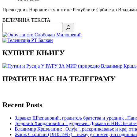
Председник Народне скупштине Републике Србије др Владимир 
ВЕЛИЧИНА ТЕКСТА
Search
КУПИТЕ КЊИГУ
ПРАТИТЕ НАС НА ТЕЛЕГРАМУ
Recent Posts
Здравко Шћепановић, градитељ братства и уредник „Пано
Ђедовић Хандановић и Тјурдењев: Држава и НИС ће обе
Владимир Кршљанин: „Олуја“, раскринкавање и крај отп
Жорж Скригин (1910-1997) – њему у спомен, на годишњ