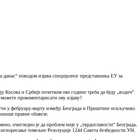
 данас“ поводом изјава специјалног представника ЕУ за
у Косова и Србије почетком ове године треба да буду „водич”
о можете прокоментарисати ову изјаву?
нути у фебруару-марту између Београда и Приштине искључиво
финише правне обавезе.
мено, очигледно је да проблем није у „тврдоглавости“ Београда,
уз игнорисање темељне Резолуције 1244 Савета безбедности УН.