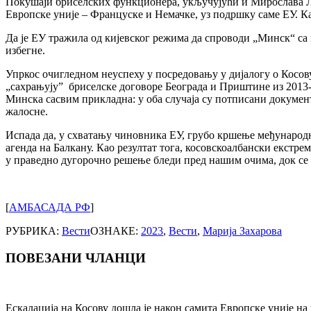
Покушаји бриселских функционера, укључујући и Мирослава Ла
Европске уније – Француске и Немачке, уз подршку саме ЕУ. Ка
Да је ЕУ тражила од кијевског режима да спроводи „Минск“ са и
избегне.
Упркос очигледном неуспеху у посредовању у дијалогу о Косов
„сахрањују” бриселске договоре Београда и Приштине из 2013-20
Минска сасвим прикладна: у оба случаја су потписани документи
жалосне.
Испада да, у схватању чиновника ЕУ, грубо кршење међународн
агенда на Балкану. Као резултат тога, косовскоалбански екстр
у праведно дугорочно решење бледи пред нашим очима, док се 
[
АМБАСАДА РФ
]
РУБРИКА:
Вести
ОЗНАКЕ:
2023
,
Вести
,
Марија Захарова
ПОВЕЗАНИ ЧЛАНЦИ
Post
navigation
Ескалација на Косову дошла је након самита Европске уније на