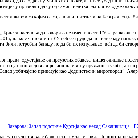
јчака, да се одрекну Минских споразума нису убедљиви. Њихови
сније су признали да су од самог почетка радили на одужавању и
стим жаром са којим се сада врши притисак на Београд, онда би 
у, Брисел наставља да говори о незамењивости ЕУ за решавање 
15, на које чиновници ЕУ већ се труде да не подсећају наглас, к
 били потребни Западу не да би их испуњавао, већ да би створио
ог права, одустајање од преузетих обавеза, вишегодишње подст
емисти су поново довели регион на ивицу оружаног сукоба, антис
Запад уобичајено приказује као „јединствени миротворац“. Ала
Захарова: Запад подстиче Куртија као некад Сакашвилија - ЕУ
 којем си учествовале балканске земље, изјавила је портпаролк