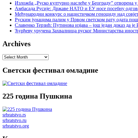
Изложба „Руско културно наслеђе у Београду” отворена у
Амбасада Русије: Државе НАТО и ЕУ носе посебну одгов
Међународни конкурс о нацистичком геноциду над совје
Руским јунацима палим у Првом светском рату одата пош
Славенко Терзић: Путинова изјава – још један доказ да ј
Ђурђеву уручена Захвалница руског Министарства иност
Archives
Archives
Светски фестивал омладине
225 година Пушкина
srbratstvo.rs
srbratstvo.ru
srbratstvo.org