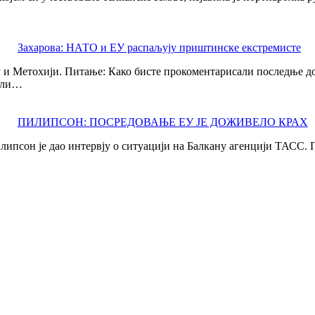
Захарова: НАТО и ЕУ распаљују приштинске екстремисте
 и Метохији. Питање: Како бисте прокоментарисали последње дог
игли…
ПИЛИПСОН: ПОСРЕДОВАЊЕ ЕУ ЈЕ ДОЖИВЕЛО КРАХ
ипсон је дао интервју о ситуацији на Балкану агенцији ТАСС. П