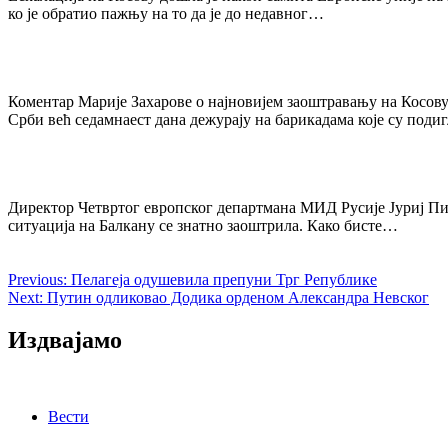
ко је обратио пажњу на то да је до недавног…
Коментар Марије Захарове о најновијем заоштравању на Косову
Срби већ седамнаест дана дежурају на барикадама које су под
Директор Четвртог европског департмана МИД Русије Јуриј Пил
ситуација на Балкану се знатно заоштрила. Како бисте…
Previous:
Пелагеја одушевила препуни Трг Републике
Next:
Путин одликовао Додика орденом Александра Невског
Издвајамо
Вести