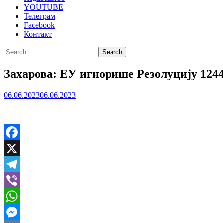
YOUTUBE
Телеграм
Facebook
Контакт
Search
for:
Захарова: ЕУ игнорише Резолуцију 1244
06.06.2023
06.06.2023
Facebook
X
Telegram
Viber
WhatsApp