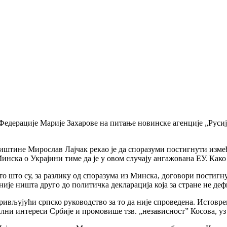
дерације Марије Захарове на питање новинске агенције „Русија
штине Мирослав Лајчак рекао је да споразуми постигнути измеђ
 Минска о Украјини тиме да је у овом случају ангажована ЕУ. Как
о што су, за разлику од споразума из Минска, договори постиг
није ништа друго до политичка декларација која за стране не де
ривљујући српско руководство за то да није спроведена. Истовре
нални интереси Србије и промовише тзв. „независност” Косова, 