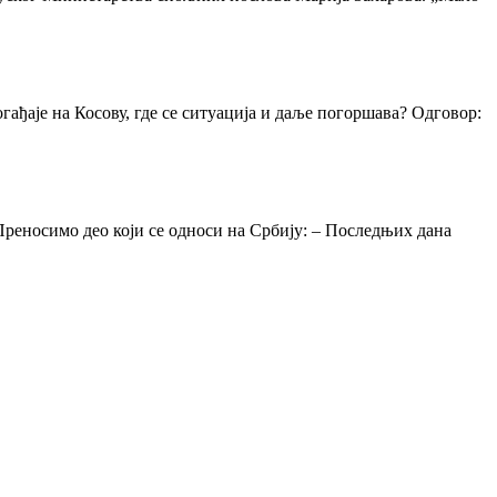
ађаје на Косову, где се ситуација и даље погоршава? Одговор:
реносимо део који се односи на Србију: – Последњих дана