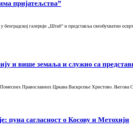
има пријатељства”
 у београдској галерији „Штаб“ и представља свеобухватни освр
бију и више земаља и служио са предст
а Помесних Православних Цркава Васкрсење Христово. Његова С
е: пуна сагласност о Косову и Метохији