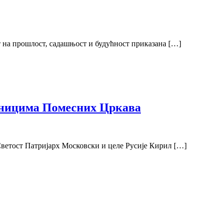
т на прошлост, садашњост и будућност приказана […]
авницима Помесних Цркава
ветост Патријарх Московски и целе Русије Кирил […]