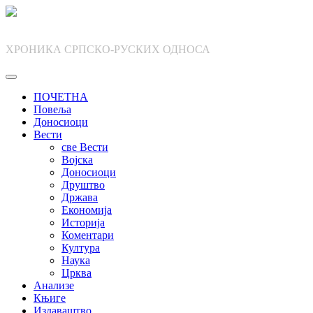
Skip
to
content
ХРОНИКА СРПСКО-РУСКИХ ОДНОСА
ПОЧЕТНА
Повеља
Доносиоци
Вести
све Вести
Војска
Доносиоци
Друштво
Држава
Економија
Историја
Коментари
Култура
Наука
Црква
Анализе
Књиге
Издаваштво