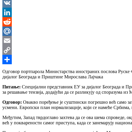
Messenger
VK
LinkedIn
Reddit
Mail.Ru
Email
Copy
Link
Share
Одговор портпарола Министарства иностраних послова Руске Фе
дијалог Београда и Приштине Мирослава Лајчака
Питање:
Специјални представник ЕУ за дијалог Београда и При
за решавање тензија, додајући да се разликују од споразума из
Одговор:
Овакво поређење је суштински погрешно већ само зат
усмени. Европски план нормализације, који се намеће Србима, 
Међутим, Запад тврдоглаво захтева да се ова шема спроведе, ок
већ у покварености самог приступа, када се занемарују нацио