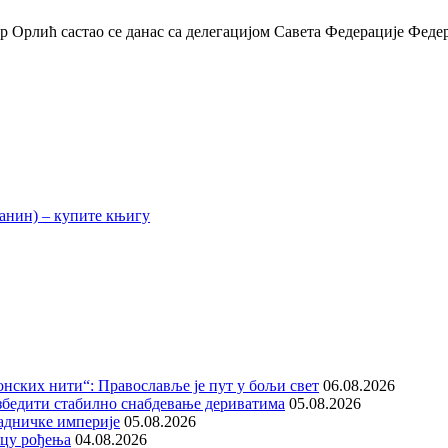
Орлић састао се данас са делегацијом Савета Федерације Феде
нских нити“: Православље је пут у бољи свет
06.08.2026
збедити стабилно снабдевање дериватима
05.08.2026
адничке империје
05.08.2026
ицу рођења
04.08.2026