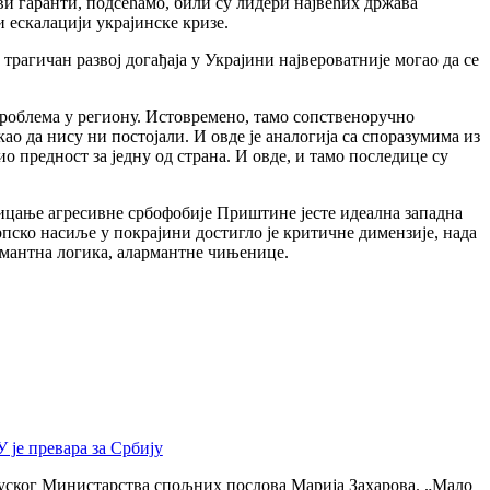
 гаранти, подсећамо, били су лидери највећих држава
 ескалацији украјинске кризе.
трагичан развој догађаја у Украјини највероватније могао да се
проблема у региону. Истовремено, тамо сопственоручно
ао да нису ни постојали. И овде је аналогија са споразумима из
 предност за једну од страна. И овде, и тамо последице су
ицање агресивне србофобије Приштине јесте идеална западна
рпско насиље у покрајини достигло је критичне димензије, нада
рмантна логика, алармантне чињенице.
 је превара за Србију
а руског Министарства спољних послова Марија Захарова. „Мало