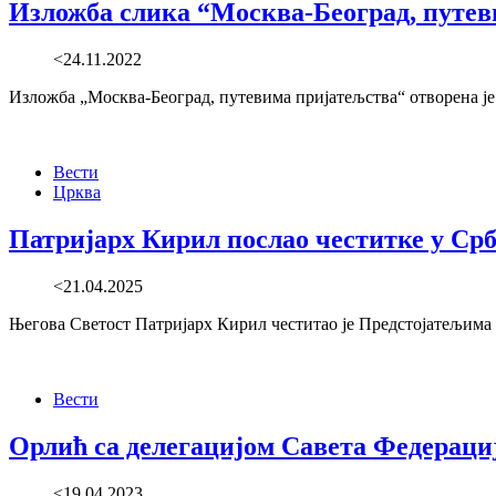
Изложба слика “Москва-Београд, путев
<24.11.2022
Изложба „Москва-Београд, путевима пријатељства“ отворена је
Вести
Црква
Патријарх Кирил послао честитке у Ср
<21.04.2025
Његова Светост Патријарх Кирил честитао је Предстојатељим
Вести
Орлић са делегацијом Савета Федерациј
<19.04.2023