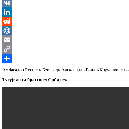
Messenger
VK
LinkedIn
Reddit
Mail.Ru
Email
Copy
Link
Share
Амбасадор Русије у Београду Александар Боцан-Харченко је по
Тугујемо са братском Србијом.