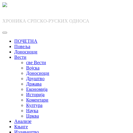
Skip
to
content
ХРОНИКА СРПСКО-РУСКИХ ОДНОСА
ПОЧЕТНА
Повеља
Доносиоци
Вести
све Вести
Војска
Доносиоци
Друштво
Држава
Економија
Историја
Коментари
Култура
Наука
Црква
Анализе
Књиге
Издаваштво