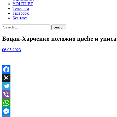
YOUTUBE
Телеграм
Facebook
Контакт
Search
for:
Боцан-Харченко положио цвеће и уписа
06.05.2023
Facebook
X
Telegram
Viber
WhatsApp