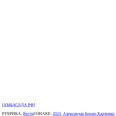
[
АМБАСАДА РФ
]
РУБРИКА:
Вести
ОЗНАКЕ:
2023
,
Александар Боцан-Харченко