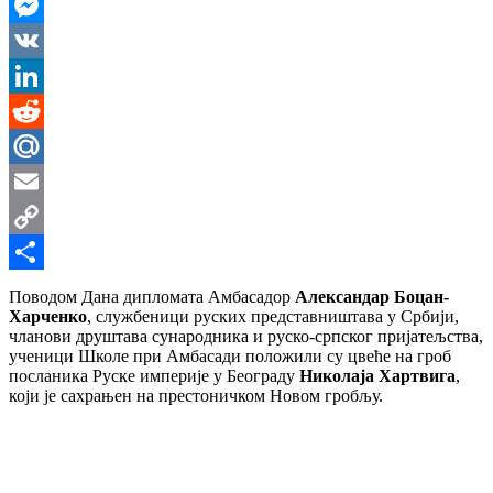
WhatsApp
Messenger
VK
LinkedIn
Reddit
Mail.Ru
Email
Copy
Link
Share
Поводом Дана дипломата Амбасадор
Александар Боцан-
Харченко
, службеници руских представништава у Србији,
чланови друштава сународника и руско-српског пријатељства,
ученици Школе при Амбасади положили су цвеће на гроб
посланика Руске империје у Београду
Николаја Хартвига
,
који је сахрањен на престоничком Новом гробљу.