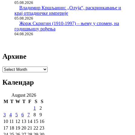
05.08.2026
Владимир Кршљанин: „Олуја“, раскринкавање и
крај отпадничке империје
05.08.2026
Жорж Скригин (1910-1997) – њему у спомен, на
годишњицу рођења
04.08.2026
Архиве
Архиве
Календар
August 2026
M
T
W
T
F
S
S
1
2
3
4
5
6
7
8
9
10
11
12
13
14
15
16
17
18
19
20
21
22
23
24
25
26
27
28
29
30