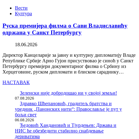
Вести
Култура
Руска премијера филма о Сави Владиславићу
одржана у Санкт Петербургу
18.06.2026
Директор Канцеларије за јавну и културну дипломатију Владе
Републике Србије Арно Гујон присуствовао је синоћ у Санкт
Петербургу премијери документарног филма о Србину из
Херцеговине, руском дипломати и блиском сараднику…
НАСТАВАК
Зеленски није добродошао ни у својој земљи!
07.08.2026
Здравко Шћепановић, градитељ братства и
уредник „Панонских нити“: Православље је пут у
бољи свет
06.08.2026
Ђедовић Хандановић и Тјурдењев: Држава и
НИС ће обезбедити стабилно снабдевање
дериватима