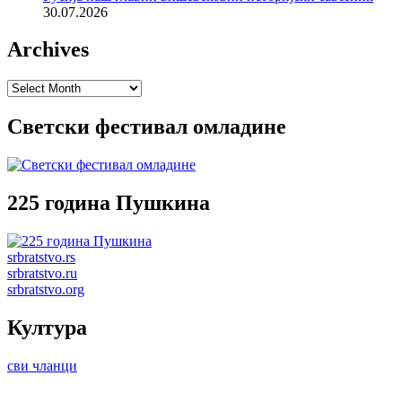
30.07.2026
Archives
Archives
Светски фестивал омладине
225 година Пушкина
srbratstvo.rs
srbratstvo.ru
srbratstvo.org
Култура
сви чланци