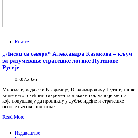
Књиге
„Лисац са севера“ Александра Казакова – кључ
за разумевање стратешке логике Путинове
Русије
05.07.2026
У времену када се о Владимиру Владимировичу Путину пише
више него о већини савремених државника, мало је књига
које покушавају да проникну у дубље идејне и стратешке
основе његове политике.…
Read More
Издаваштво