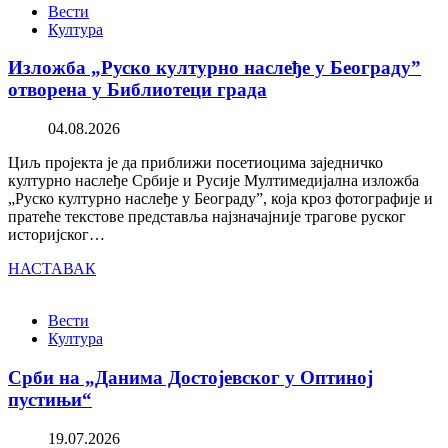
Вести
Култура
Изложба „Руско културно наслеђе у Београду”
отворена у Библиотеци града
04.08.2026
Циљ пројекта је да приближи посетиоцима заједничко
културно наслеђе Србије и Русије Мултимедијална изложба
„Руско културно наслеђе у Београду”, која кроз фотографије и
пратеће текстове представља најзначајније трагове руског
историјског…
НАСТАВАК
Вести
Култура
Срби на „Данима Достојевског у Оптиној
пустињи“
19.07.2026