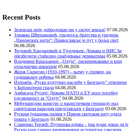
Recent Posts
Зеленски није добродошао ни у својој земљи!
07.08.2026
Здравко Шћепановић, градитељ братства и уредник
„Панонских нити“: Православље је пут у бољи свет
06.08.2026
Ђедовић Хандановић и Тјурдењев: Држава и НИС ће
обезбедити стабилно снабдевање дериватима
05.08.2026
Владимир Кршљанин: „Олуја“, раскринкавање и крај
отпадничке империје
05.08.2026
Жорж Скригин (1910-1997) – њему у спомен, на
годишњицу рођења
04.08.2026
Изложба „Руско културно наслеђе у Београду” отворена
у Библиотеци града
04.08.2026
Амбасада Русије: Државе НАТО и ЕУ носе посебну
одговорност за “Олују”
04.08.2026
Међународни конкурс о нацистичком геноциду над
совјетским народом представљен у Београду
03.08.2026
Руским јунацима палим у Првом светском рату одата
пошта у Београду
01.08.2026
Славенко Терзић: Путинова изјава – још један доказ да је
Русија наш главни вишевековни историјски савезник