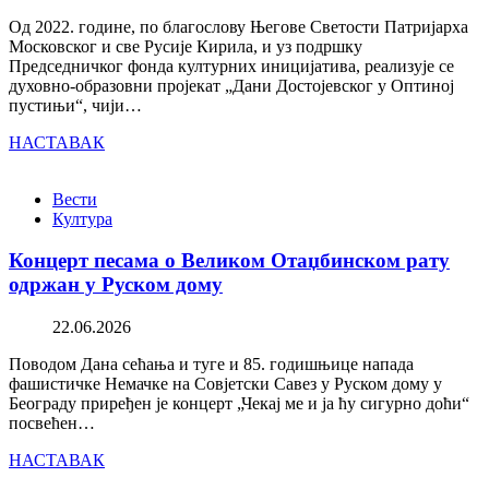
Од 2022. године, по благослову Његове Светости Патријарха
Московског и све Русије Кирила, и уз подршку
Председничког фонда културних иницијатива, реализује се
духовно-образовни пројекат „Дани Достојевског у Оптиној
пустињи“, чији…
НАСТАВАК
Вести
Култура
Концерт песама о Великом Отаџбинском рату
одржан у Руском дому
22.06.2026
Поводом Дана сећања и туге и 85. годишњице напада
фашистичке Немачке на Совјетски Савез у Руском дому у
Београду приређен је концерт „Чекај ме и ја ћу сигурно доћи“
посвећен…
НАСТАВАК