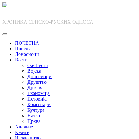
Skip
to
content
ХРОНИКА СРПСКО-РУСКИХ ОДНОСА
ПОЧЕТНА
Повеља
Доносиоци
Вести
све Вести
Војска
Доносиоци
Друштво
Држава
Економија
Историја
Коментари
Култура
Наука
Црква
Анализе
Књиге
Издаваштво