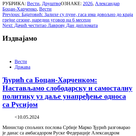
РУБРИКА:
Вести
,
Друштво
ОЗНАКЕ:
2026
,
Александар
Боцан-Харченко
,
Вести
Post
Previous:
Бајатовић: Залихе су пуне, гаса има довољно до краја
грејне сезоне, наредни уговор на 6 месеци
navigation
Next:
Дачић честитао Лаврову Дан дипломата
Издвајамо
Вести
Држава
Ђурић са Боцан-Харченком:
Настављамо слободарску и самосталну
политику уз даље унапређење односа
са Русијом
<10.05.2024
Министар спољних послова Србије Марко Ђурић разговарао
је данас са амбасадором Руске Федерације Александром