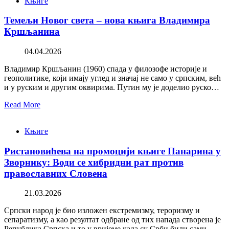
Књиге
Темељи Новог света – нова књига Владимира
Кршљанина
04.04.2026
Владимир Кршљанин (1960) спада у филозофе историје и
геополитике, који имају углед и значај не само у српским, већ
и у руским и другим оквирима. Путин му је доделио руско…
Read More
Књиге
Ристановићева на промоцији књиге Панарина у
Зворнику: Води се хибридни рат против
православних Словена
21.03.2026
Српски народ је био изложен екстремизму, тероризму и
сепаратизму, а као резултат одбране од тих напада створена је
Република Српска и то у вријеме када су Срби били сами,