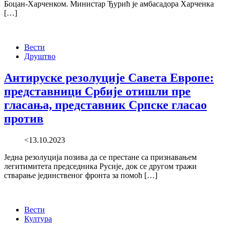
Боцан-Харченком. Министар Ђурић је амбасадора Харченка
[…]
Вести
Друштво
Антируске резолуције Савета Европе:
представници Србије отишли пре
гласања, представник Српске гласао
против
<13.10.2023
Једна резолуција позива да се престане са признавањем
легитимитета председника Русије, док се другом тражи
стварање јединственог фронта за помоћ […]
Вести
Култура