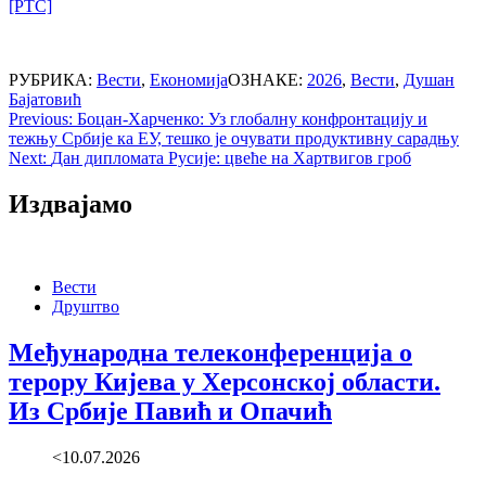
[РТС]
РУБРИКА:
Вести
,
Економија
ОЗНАКЕ:
2026
,
Вести
,
Душан
Бајатовић
Post
Previous:
Боцан-Харченко: Уз глобалну конфронтацију и
тежњу Србије ка ЕУ, тешко је очувати продуктивну сарадњу
navigation
Next:
Дан дипломата Русије: цвеће на Хартвигов гроб
Издвајамо
Вести
Друштво
Међународна телеконференција о
терору Кијева у Херсонској области.
Из Србије Павић и Опачић
<10.07.2026