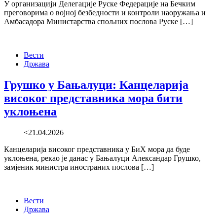
У организацији Делегације Руске Федерације на Бечким
преговорима о војној безбедности и контроли наоружања и
Амбасадора Министарства спољних послова Руске […]
Вести
Држава
Грушко у Бањалуци: Канцеларија
високог представника мора бити
уклоњена
<21.04.2026
Канцеларија високог представника у БиХ мора да буде
уклоњена, рекао је данас у Бањалуци Александар Грушко,
замјеник министра иностраних послова […]
Вести
Држава