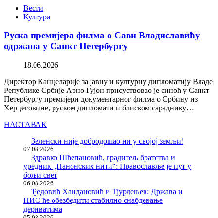
Вести
Култура
Руска премијера филма о Сави Владиславићу
одржана у Санкт Петербургу
18.06.2026
Директор Канцеларије за јавну и културну дипломатију Владе
Републике Србије Арно Гујон присуствовао је синоћ у Санкт
Петербургу премијери документарног филма о Србину из
Херцеговине, руском дипломати и блиском сараднику…
НАСТАВАК
Зеленски није добродошао ни у својој земљи!
07.08.2026
Здравко Шћепановић, градитељ братства и
уредник „Панонских нити“: Православље је пут у
бољи свет
06.08.2026
Ђедовић Хандановић и Тјурдењев: Држава и
НИС ће обезбедити стабилно снабдевање
дериватима
05.08.2026