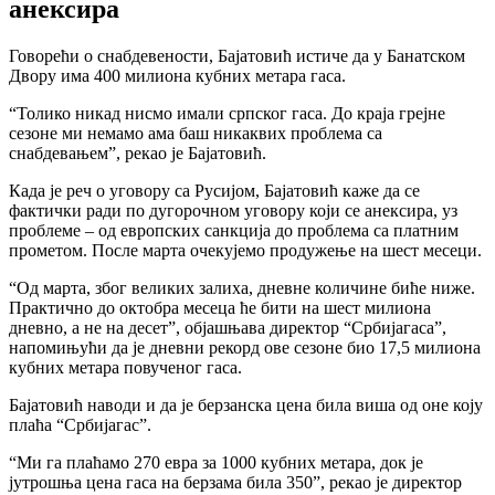
анексира
Говорећи о снабдевености, Бајатовић истиче да у Банатском
Двору има 400 милиона кубних метара гаса.
“Толико никад нисмо имали српског гаса. До краја грејне
сезоне ми немамо ама баш никаквих проблема са
снабдевањем”, рекао је Бајатовић.
Када је реч о уговору са Русијом, Бајатовић каже да се
фактички ради по дугорочном уговору који се анексира, уз
проблеме – од европских санкција до проблема са платним
прометом. После марта очекујемо продужење на шест месеци.
“Од марта, због великих залиха, дневне количине биће ниже.
Практично до октобра месеца ће бити на шест милиона
дневно, а не на десет”, објашњава директор “Србијагаса”,
напомињући да је дневни рекорд ове сезоне био 17,5 милиона
кубних метара повученог гаса.
Бајатовић наводи и да је берзанска цена била виша од оне коју
плаћа “Србијагас”.
“Ми га плаћамо 270 евра за 1000 кубних метара, док је
јутрошња цена гаса на берзама била 350”, рекао је директор