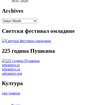
30.07.2026
Archives
Archives
Светски фестивал омладине
225 година Пушкина
srbratstvo.rs
srbratstvo.ru
srbratstvo.org
Култура
сви чланци