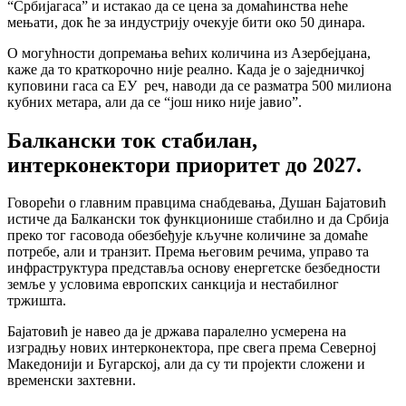
“Србијагаса” и истакао да се цена за домаћинства неће
мењати, док ће за индустрију очекује бити око 50 динара.
О могућности допремања већих количина из Азербејџана,
каже да то краткорочно није реално. Када је о заједничкој
куповини гаса са ЕУ реч, наводи да се разматра 500 милиона
кубних метара, али да се “још нико није јавио”.
Балкански ток стабилан,
интерконектори приоритет до 2027.
Говорећи о главним правцима снабдевања, Душан Бајатовић
истиче да Балкански ток функционише стабилно и да Србија
преко тог гасовода обезбеђује кључне количине за домаће
потребе, али и транзит. Према његовим речима, управо та
инфраструктура представља основу енергетске безбедности
земље у условима европских санкција и нестабилног
тржишта.
Бајатовић је навео да је држава паралелно усмерена на
изградњу нових интерконектора, пре свега према Северној
Македонији и Бугарској, али да су ти пројекти сложени и
временски захтевни.