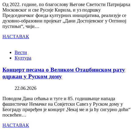
Од 2022. године, по благослову Његове Светости Патријарха
Московског и све Русије Кирила, и уз подршку
Председничког фонда културних иницијатива, реализује се
духовно-образовни пројекат „Дани Достојевског у Оптиној
пустињи“, чији…
НАСТАВАК
Вести
Култура
Концерт песама о Великом Отаџбинском рату
одржан у Руском дому
22.06.2026
Поводом Дана сећања и туге и 85. годишњице напада
фашистичке Немачке на Совјетски Савез у Руском дому у
Београду приређен је концерт „Чекај ме и ја ћу сигурно доћи“
посвећен…
НАСТАВАК