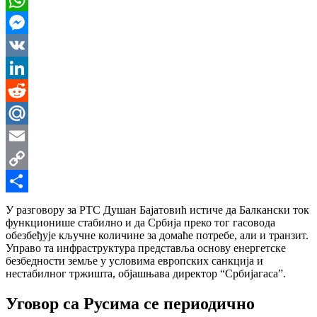
WhatsApp
Messenger
VK
LinkedIn
Reddit
Mail.Ru
Email
Copy
Link
Share
У разговору за РТС Душан Бајатовић истиче да Балкански ток
функционише стабилно и да Србија преко тог гасовода
обезбеђује кључне количине за домаће потребе, али и транзит.
Управо та инфраструктура представља основу енергетске
безбедности земље у условима европских санкција и
нестабилног тржишта, објашњава директор “Србијагаса”.
Уговор са Русима се периодично