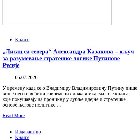
Књиге
„Лисац са севера“ Александра Казакова – кључ
за разумевање стратешке логике Путинове
Русије
05.07.2026
У времену када се о Владимиру Владимировичу Путину пише
више него о већини савремених државника, мало је књига
које покушавају да проникну у дубље идејне и стратешке
основе његове политике.…
Read More
Издаваштво
Књиге