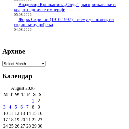
Владимир Кршљанин: „Олуја“, раскринкавање и
крај отпадничке империје
05.08.2026
Жорж Скригин (1910-1997) – њему у спомен, на
годишњицу рођења
04.08.2026
Архиве
Архиве
Календар
August 2026
M
T
W
T
F
S
S
1
2
3
4
5
6
7
8
9
10
11
12
13
14
15
16
17
18
19
20
21
22
23
24
25
26
27
28
29
30