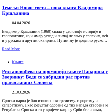
Темељи Новог света – нова књига Владимира
Кршљанина
04.04.2026
Владимир Кршљанин (1960) спада у филозофе историје и
геополитике, који имају углед и значај не само у српским, већ
и у руским и другим оквирима. Путин му је доделио руско…
Read More
Књиге
Ристановићева на промоцији књиге Панарина у
Зворнику: Води се хибридни рат против
православних Словена
21.03.2026
Српски народ је био изложен екстремизму, тероризму и
сепаратизму, а као резултат одбране од тих напада створена је
Република Српска и то у вријеме када су Срби били сами,