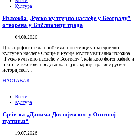
Вести
Култура
Изложба „Руско културно наслеђе у Београду”
отворена у Библиотеци града
04.08.2026
Циљ пројекта је да приближи посетиоцима заједничко
културно наслеђе Србије и Русије Мултимедијална изложба
„Руско културно наслеђе у Београду”, која кроз фотографије и
пратеће текстове представља најзначајније трагове руског
историјског…
НАСТАВАК
Вести
Култура
Срби на „Данима Достојевског у Оптиној
пустињи“
19.07.2026