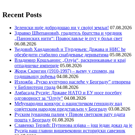
Recent Posts
Зеленски није добродошао ни у својој земљи!
07.08.2026
Здравко Шћепановић, градитељ братства и уредник
„Панонских нити“: Православље је пут у бољи свет
06.08.2026
Ђедовић Хандановић и Тјурдењев: Држава и НИС ће
обезбедити стабилно снабдевање дериватима
05.08.2026
Владимир Кршљанин: „Олуја“, раскринкавање и крај
отпадничке империје
05.08.2026
Жорж Скригин (1910-1997) – њему у спомен, на
годишњицу рођења
04.08.2026
Изложба „Руско културно наслеђе у Београду” отворена
у Библиотеци града
04.08.2026
Амбасада Русије: Државе НАТО и ЕУ носе посебну
одговорност за “Олују”
04.08.2026
Међународни конкурс о нацистичком геноциду над
совјетским народом представљен у Београду
03.08.2026
Руским јунацима палим у Првом светском рату одата
пошта у Београду
01.08.2026
Славенко Терзић: Путинова изјава – још један доказ да је
Русија наш главни вишевековни историјски савезник