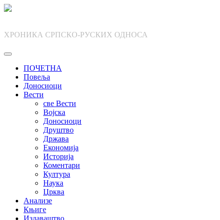
Skip
to
content
ХРОНИКА СРПСКО-РУСКИХ ОДНОСА
ПОЧЕТНА
Повеља
Доносиоци
Вести
све Вести
Војска
Доносиоци
Друштво
Држава
Економија
Историја
Коментари
Култура
Наука
Црква
Анализе
Књиге
Издаваштво