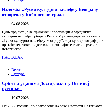
Култура
Изложба „Руско културно наслеђе у Београду”
отворена у Библиотеци града
04.08.2026
Циљ пројекта је да приближи посетиоцима заједничко
културно наслеђе Србије и Русије Мултимедијална изложба
„Руско културно наслеђе у Београду”, која кроз фотографије и
пратеће текстове представља најзначајније трагове руског
историјског…
НАСТАВАК
Вести
Култура
Срби на „Данима Достојевског у Оптиној
пустињи“
19.07.2026
Од 2022. године, по благослову Његове Светости Патријарха