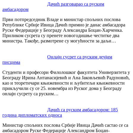
Post
Дачић разговарао са руским
амбасадором
navigation
Први потпредседник Владе и министар спољних послова
Републике Србије Ивица Дачић примио је данас амбасадора
Руске Федерације у Београду Александра Боцан-Харченка.
Приликом сусрета су пренете новогодишње честитке два
министра. Такође, размотрене су могућности за даљи…
Онлајн сусрет са руским дечјим
писцима
Студенти и професори Филолошког факултета Универзитета у
Београду Ирина Антанасијевић и Ана Јаковљевић Радуновић,
као и теоретичари књижевности и љубитељи књижевности
прикључили су се 25. новембра из Руског дома у Београду
онлајн сусрету са руским…
Дачић са руским амбасадором: 185
година дипломатских односа
Министар спољних послова Србије Ивица Дачић састао се са
амбасадором Руске Федерације Александром Боцан-