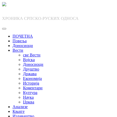
Skip
to
content
ХРОНИКА СРПСКО-РУСКИХ ОДНОСА
ПОЧЕТНА
Повеља
Доносиоци
Вести
све Вести
Војска
Доносиоци
Друштво
Држава
Економија
Историја
Коментари
Култура
Наука
Црква
Анализе
Књиге
Издаваштво