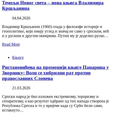
Темељи Новог света – нова књига Владимира
Кршљанина
04.04.2026
Владимир Кршљанин (1960) спада у филозофе историје и
геополитике, који имају углед и значај не само у српским, већ
и у руским и другим оквирима. Путин му је доделио руско…
Read More
Књиге
Ристановићева на промоцији књиге Панарина у
Зворнику: Води се хибридни рат против
православних Словена
21.03.2026
Српски народ је био изложен екстремизму, тероризму и
сепаратизму, а као резултат одбране од тих напада створена је
Република Српска и то у вријеме када су Срби били сами,
истакнуто…