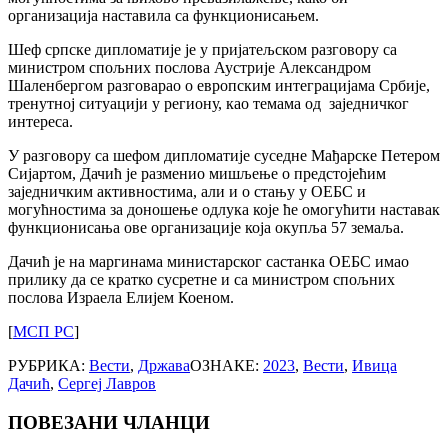
организација наставила са функционисањем.
Шеф српске дипломатије је у пријатељском разговору са
министром спољних послова Аустрије Александром
Шаленбергом разговарао о европским интеграцијама Србије,
тренутној ситуацији у региону, као темама од заједничког
интереса.
У разговору са шефом дипломатије суседне Мађарске Петером
Сијартом, Дачић је разменио мишљење о предстојећим
заједничким активностима, али и о стању у ОЕБС и
могућностима за доношење одлука које ће омогућити наставак
функционисања ове организације која окупља 57 земаља.
Дачић је на маргинама министарског састанка ОЕБС имао
прилику да се кратко сусретне и са министром спољних
послова Израела Елијем Коеном.
[
МСП РС
]
РУБРИКА:
Вести
,
Држава
ОЗНАКЕ:
2023
,
Вести
,
Ивица
Дачић
,
Сергеј Лавров
ПОВЕЗАНИ ЧЛАНЦИ