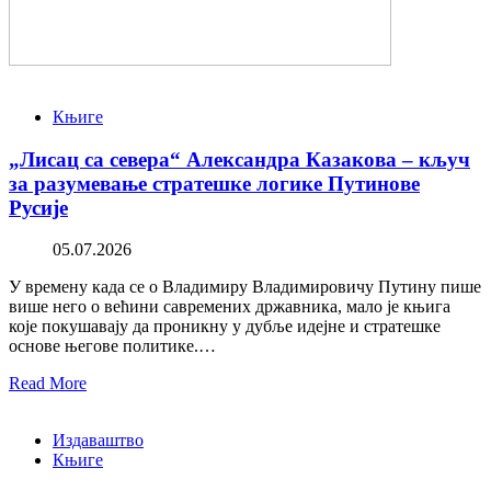
Књиге
„Лисац са севера“ Александра Казакова – кључ
за разумевање стратешке логике Путинове
Русије
05.07.2026
У времену када се о Владимиру Владимировичу Путину пише
више него о већини савремених државника, мало је књига
које покушавају да проникну у дубље идејне и стратешке
основе његове политике.…
Read More
Издаваштво
Књиге