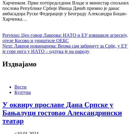
Харченком. Први потпредседник Владе и министар спољних
послова Републике Србије Ивица Дачић примио је данас
амбасадора Руске Федерације у Београду Александра Боцан-
Харченка…
Previous:
Цео говор Лаврова: НАТО и ЕУ извршиле агресију,
отеле Косово и уништиле ОЕБС
Next:
Лавров новинарима: Веома сам забринут за Србе, у ЕУ
је горе него у НАТО – одлука је на народу
Издвајамо
Вести
Култура
У оквиру прославе Дана Српске у
Бањалуци гостовао Александрински
театар
<10.01.2024