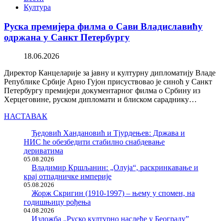
Култура
Руска премијера филма о Сави Владиславићу
одржана у Санкт Петербургу
18.06.2026
Директор Канцеларије за јавну и културну дипломатију Владе
Републике Србије Арно Гујон присуствовао је синоћ у Санкт
Петербургу премијери документарног филма о Србину из
Херцеговине, руском дипломати и блиском сараднику…
НАСТАВАК
Ђедовић Хандановић и Тјурдењев: Држава и
НИС ће обезбедити стабилно снабдевање
дериватима
05.08.2026
Владимир Кршљанин: „Олуја“, раскринкавање и
крај отпадничке империје
05.08.2026
Жорж Скригин (1910-1997) – њему у спомен, на
годишњицу рођења
04.08.2026
Изложба „Руско културно наслеђе у Београду”