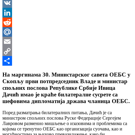
Messenger
VK
LinkedIn
Reddit
Mail.Ru
Email
Copy
Link
Share
На маргинама 30. Министарског савета ОЕБС у
Скопљу први потпредседник Владе и министар
спољних послова Републике Србије Ивица
Дачић имао је краће билатералне сусрете са
шефовима дипломатија држава чланица ОЕБС.
Поред разматрања билатералних питања, Дачић је са
министром спољних послова Руске Федерације Сергејем
Лавровом разменио мишљење о изазовима и проблемима са
којима се тренутно ОЕБС као организација суочава, као и
могућностима за њихово превазилажење, како би