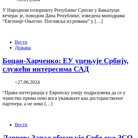
У Народном позоришту Републике Српске у Бањалуци
вечерас је, поводом Дана Републике, изведена монодрама
“Евгеније Оњегин. Поглавља из романа” у […]
Вести
Држава
Боцан-Харченко: ЕУ уцењује Србију,
служећи интересима САД
<27.06.2024
“Права интеграција у Европску унију подразумева да се у
чланство прима неко кога уважавате као достојанственог
партнера, а не неко […]
Вести
Лавров: Запад обмањује Србе око ЗСО