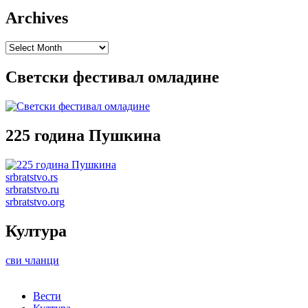
Archives
Archives
Светски фестивал омладине
225 година Пушкина
srbratstvo.rs
srbratstvo.ru
srbratstvo.org
Култура
сви чланци
Вести