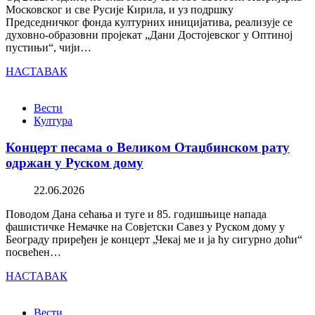
Московског и све Русије Кирила, и уз подршку
Председничког фонда културних иницијатива, реализује се
духовно-образовни пројекат „Дани Достојевског у Оптиној
пустињи“, чији…
НАСТАВАК
Вести
Култура
Концерт песама о Великом Отаџбинском рату
одржан у Руском дому
22.06.2026
Поводом Дана сећања и туге и 85. годишњице напада
фашистичке Немачке на Совјетски Савез у Руском дому у
Београду приређен је концерт „Чекај ме и ја ћу сигурно доћи“
посвећен…
НАСТАВАК
Вести