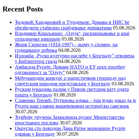
Recent Posts
Ђедовић Хандановић и Тјурдењев: Држава и НИС ће
обезбедити стабилно снабдевање дериватима
05.08.2026
Владимир Кршљанин: „Олуја“, раскринкавање и крај
отпадничке империје
05.08.2026
Жорж Скригин (1910-1997) – њему у спомен, на
годишњицу рођења
04.08.2026
Изложба „Руско културно наслеђе у Београду” отворена
у Библиотеци града
04.08.2026
Амбасада Русије: Државе НАТО и ЕУ носе посебну
одговорност за “Олују”
04.08.2026
Међународни конкурс о нацистичком геноциду над
совјетским народом представљен у Београду
03.08.2026
Руским јунацима палим у Првом светском рату одата
пошта у Београду
01.08.2026
Славенко Терзић: Путинова изјава – још један доказ да је
Русија наш главни вишевековни историјски савезник
30.07.2026
Ђурђеву уручена Захвалница руског Министарства
иностраних послова
30.07.2026
Округли сто поводом Дана Ратне морнарице Русије
одржан у Београду
30.07.2026