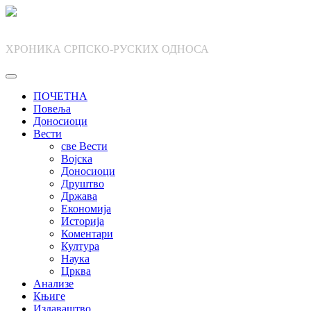
Skip
to
content
ХРОНИКА СРПСКО-РУСКИХ ОДНОСА
ПОЧЕТНА
Повеља
Доносиоци
Вести
све Вести
Војска
Доносиоци
Друштво
Држава
Економија
Историја
Коментари
Култура
Наука
Црква
Анализе
Књиге
Издаваштво