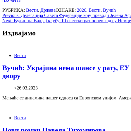
[ВУЧИЋ]
РУБРИКА:
Вести
,
Држава
ОЗНАКЕ:
2026
,
Вести
,
Вучић
Post
Previous:
Делегација Савета Федерације коју преводи Јелена Аф
Next:
Вулин на Валдај клубу: III светски рат почео кад су Немц
navigation
Издвајамо
Вести
Вучић: Украјина нема шансе у рату, ЕУ
двору
<26.03.2023
Мењаће се динамика нашег односа са Европском унијом, Амери
Вести
Нови роман Павела Тихомирова