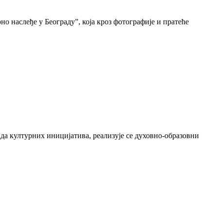
о наслеђе у Београду”, која кроз фотографије и пратеће
да културних иницијатива, реализује се духовно-образовни