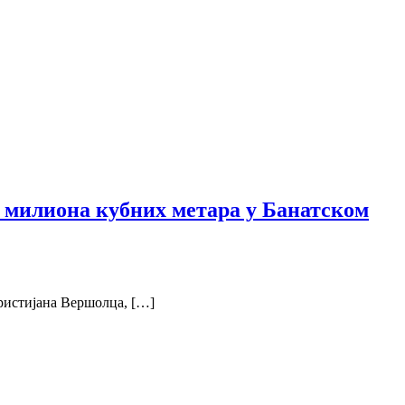
0 милиона кубних метара у Банатском
ристијана Вершолца, […]