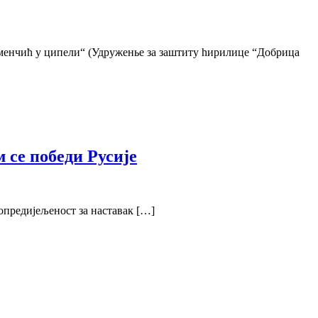
чић у ципели“ (Удруженье за заштиту hирилице “Добрица
 се победи Русије
опредијељеност за наставак […]