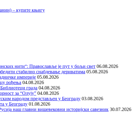
нских нити“: Православље је пут у бољи свет
06.08.2026
збедити стабилно снабдевање дериватима
05.08.2026
адничке империје
05.08.2026
ицу рођења
04.08.2026
 Библиотеци града
04.08.2026
орност за “Олују”
04.08.2026
тским народом представљен у Београду
03.08.2026
та у Београду
01.08.2026
е Русија наш главни вишевековни историјски савезник
30.07.2026