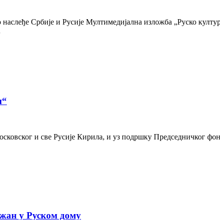
наслеђе Србије и Русије Мултимедијална изложба „Руско културн
…
и“
осковског и све Русије Кирила, и уз подршку Председничког фон
жан у Руском дому