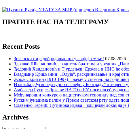
ПРАТИТЕ НАС НА ТЕЛЕГРАМУ
Recent Posts
Зеленски није добродошао ни у својој земљи!
07.08.2026
Здравко Шћепановић, градитељ братства и уредник „Пано
Ђедовић Хандановић и Тјурдењев: Држава и НИС ће обе
Владимир Кршљанин: „Олуја“, раскринкавање и крај отп
Жорж Скригин (1910-1997) – њему у спомен, на годишњ
Изложба „Руско културно наслеђе у Београду” отворена у
Амбасада Русије: Државе НАТО и ЕУ носе посебну одгов
Међународни конкурс о нацистичком геноциду над совје
Руским јунацима палим у Првом светском рату одата пош
Славенко Терзић: Путинова изјава – још један доказ да ј
Archives