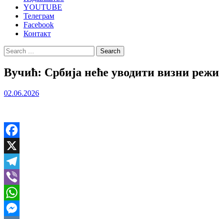
YOUTUBE
Телеграм
Facebook
Контакт
Search
for:
Вучић: Србија неће уводити визни режим
02.06.2026
Facebook
X
Telegram
Viber
WhatsApp