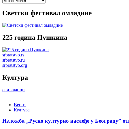
Archives
Светски фестивал омладине
225 година Пушкина
srbratstvo.rs
srbratstvo.ru
srbratstvo.org
Култура
сви чланци
Вести
Култура
Изложба „Руско културно наслеђе у Београду” от