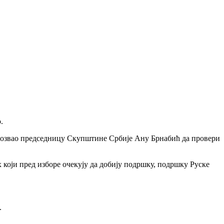
.
чак позвао председницу Скупштине Србије Ану Брнабић да провери
 који пред изборе очекују да добију подршку, подршку Руске
.