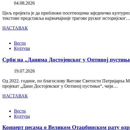
04.08.2026
Циљ пројекта је да приближи посетиоцима заједничко културно 
текстове представља најзначајније трагове руског историјског
НАСТАВАК
Вести
Култура
Срби на „Данима Достојевског у Оптиној пустињ
19.07.2026
Од 2022. године, по благослову Његове Светости Патријарха М
пројекат „Дани Достојевског у Оптиној пустињи“, чији…
НАСТАВАК
Вести
Култура
Концерт песама о Великом Отаџбинском рату одр