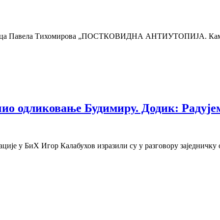
писца Павела Тихомирова „ПОСТКОВИДНА АНТИУТОПИЈА. Камен
чио одликовање Будимиру. Додик: Радујем
ије у БиХ Игор Калабухов изразили су у разговору заједничку 