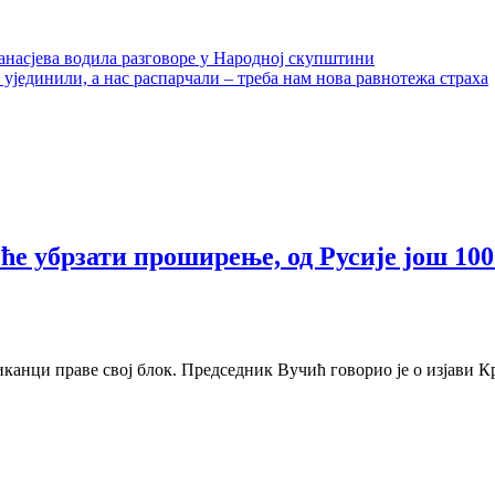
анасјева водила разговоре у Народној скупштини
е ујединили, а нас распарчали – треба нам нова равнотежа страха
 ће убрзати проширење, од Русије још 10
канци праве свој блок. Председник Вучић говорио је о изјави К