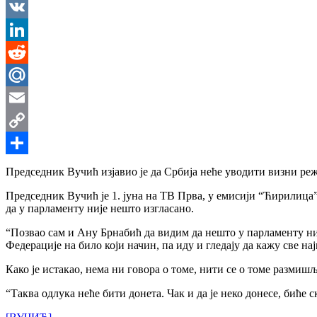
Messenger
VK
LinkedIn
Reddit
Mail.Ru
Email
Copy
Link
Share
Председник Вучић изјавио је да Србија неће уводити визни реж
Председник Вучић је 1. јуна на ТВ Прва, у емисији “Ћирилица”,
да у парламенту није нешто изгласано.
“Позвао сам и Ану Брнабић да видим да нешто у парламенту ни
Федерације на било који начин, па иду и гледају да кажу све на
Како је истакао, нема ни говора о томе, нити се о томе размиш
“Таква одлука неће бити донета. Чак и да је неко донесе, биће