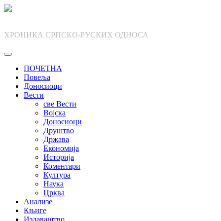
Skip
to
content
ХРОНИКА СРПСКО-РУСКИХ ОДНОСА
ПОЧЕТНА
Повеља
Доносиоци
Вести
све Вести
Војска
Доносиоци
Друштво
Држава
Економија
Историја
Коментари
Култура
Наука
Црква
Анализе
Књиге
Издаваштво