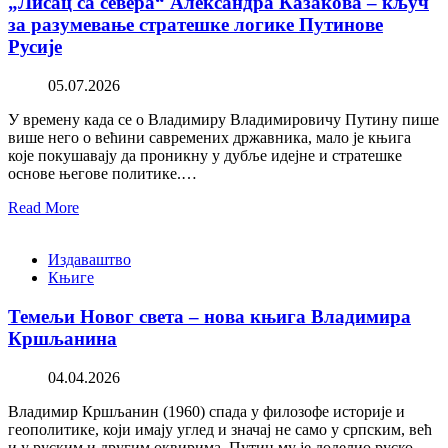
„Лисац са севера“ Александра Казакова – кључ
за разумевање стратешке логике Путинове
Русије
05.07.2026
У времену када се о Владимиру Владимировичу Путину пише
више него о већини савремених државника, мало је књига
које покушавају да проникну у дубље идејне и стратешке
основе његове политике.…
Read More
Издаваштво
Књиге
Темељи Новог света – нова књига Владимира
Кршљанина
04.04.2026
Владимир Кршљанин (1960) спада у филозофе историје и
геополитике, који имају углед и значај не само у српским, већ
и у руским и другим оквирима. Путин му је доделио руско…