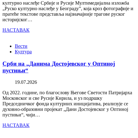
културно наслеђе Србије и Русије Мултимедијална изложба
„Руско културно наслеђе у Београду”, која кроз фотографије и
пратеће текстове представља најзначајније трагове руског
историјског…
НАСТАВАК
Вести
Култура
Срби на „Данима Достојевског у Оптиној
пустињи“
19.07.2026
Од 2022. године, по благослову Његове Светости Патријарха
Московског и све Русије Кирила, и уз подршку
Председничког фонда културних иницијатива, реализује се
духовно-образовни пројекат „Дани Достојевског у Оптиној
пустињи“, чији…
НАСТАВАК