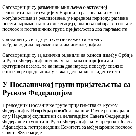
Саговорници су разменили мишљења о актуелној
геополитичкој ситуацији у Европи, а разговарали су и о
могућностима за реализовање, у наредном периоду, размене
посета парламентарних делегација, чланова одбора за спољне
послове и посланичких група пријатељства два парламента.
Сложили су се и да је изузетно важна сарадња у
међународним парламентарним институцијама.
Саговорници су заједнички оценили да односи између Србије
и Руске Федерације почивају на јаким историјским и
културним везама, те да наша два народа повезују снажне
споне, које представљају важан део њиховог идентитета.
У Посланичкој групи пријатељства са
Руском Федерацијом
Председник Посланичке групе пријатељства са Руском
Федерацијом
Игор Брауновић
и чланови Групе разговарали
су у Народној скупштини са делегацијом Савета Федерације
Федералне скупштине Руске Федерације, коју предводи Јелена
Афанасјева, потпредседник Комитета за међународне послове
Савета Федерације.