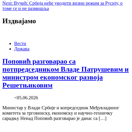
navigation
Next:
Вучић: Србија неће уводити визни режим за Русију, о
томе се и не размишља
Издвајамо
Вести
Држава
Поповић разговарао са
потпредседником Владе Патрушевим и
министром економског развоја
Решетњиковим
<05.06.2026
Министар у Влади Србије и копредседник Међувладиног
комитета за трговинску, економску и научно-техничку
сарадњу Ненад Поповић разговарао је данас са […]