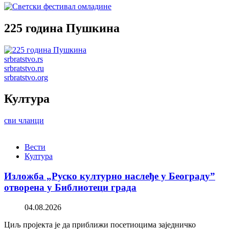
225 година Пушкина
srbratstvo.rs
srbratstvo.ru
srbratstvo.org
Култура
сви чланци
Вести
Култура
Изложба „Руско културно наслеђе у Београду”
отворена у Библиотеци града
04.08.2026
Циљ пројекта је да приближи посетиоцима заједничко