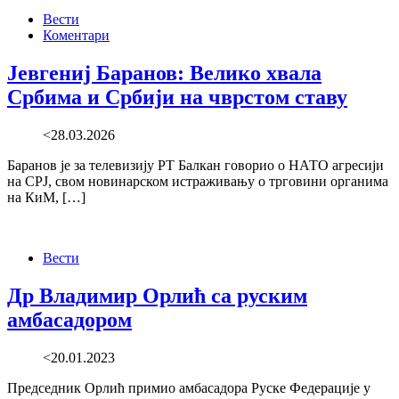
Вести
Коментари
Јевгениј Баранов: Велико хвала
Србима и Србији на чврстом ставу
<28.03.2026
Баранов је за телевизију РТ Балкан говорио о НАТО агресији
на СРЈ, свом новинарском истраживању о трговини органима
на КиМ, […]
Вести
Др Владимир Орлић са руским
амбасадором
<20.01.2023
Председник Орлић примио амбасадора Руске Федерације у