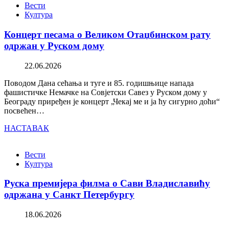
Вести
Култура
Концерт песама о Великом Отаџбинском рату
одржан у Руском дому
22.06.2026
Поводом Дана сећања и туге и 85. годишњице напада
фашистичке Немачке на Совјетски Савез у Руском дому у
Београду приређен је концерт „Чекај ме и ја ћу сигурно доћи“
посвећен…
НАСТАВАК
Вести
Култура
Руска премијера филма о Сави Владиславићу
одржана у Санкт Петербургу
18.06.2026