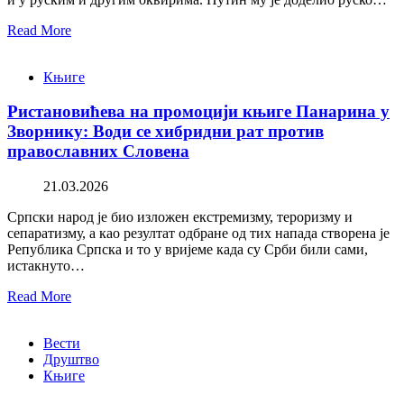
Read More
Књиге
Ристановићева на промоцији књиге Панарина у
Зворнику: Води се хибридни рат против
православних Словена
21.03.2026
Српски народ је био изложен екстремизму, тероризму и
сепаратизму, а као резултат одбране од тих напада створена је
Република Српска и то у вријеме када су Срби били сами,
истакнуто…
Read More
Вести
Друштво
Књиге