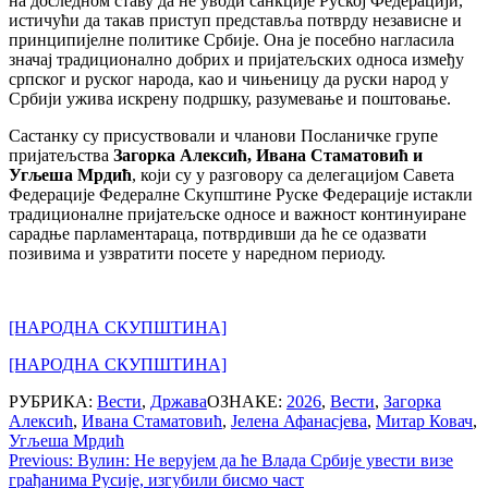
на доследном ставу да не уводи санкције Руској Федерацији,
истичући да такав приступ представља потврду независне и
принципијелне политике Србије. Она је посебно нагласила
значај традиционално добрих и пријатељских односа између
српског и руског народа, као и чињеницу да руски народ у
Србији ужива искрену подршку, разумевање и поштовање.
Састанку су присуствовали и чланови Посланичке групе
пријатељства
Загорка Алексић, Ивана Стаматовић и
Угљеша Мрдић
, који су у разговору са делегацијом Савета
Федерације Федералне Скупштине Руске Федерације истакли
традиционалне пријатељске односе и важност континуиране
сарадње парламентараца, потврдивши да ће се одазвати
позивима и узвратити посете у наредном периоду.
[НАРОДНА СКУПШТИНА]
[НАРОДНА СКУПШТИНА]
РУБРИКА:
Вести
,
Држава
ОЗНАКЕ:
2026
,
Вести
,
Загорка
Алексић
,
Ивана Стаматовић
,
Јелена Афанасјева
,
Митар Ковач
,
Угљеша Мрдић
Post
Previous:
Вулин: Не верујем да ће Влада Србије увести визе
грађанима Русије, изгубили бисмо част