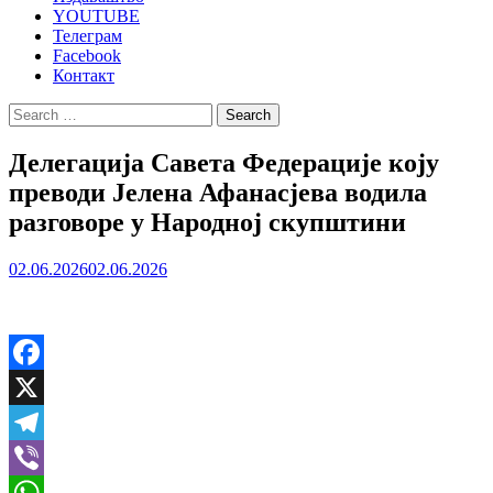
YOUTUBE
Телеграм
Facebook
Контакт
Search
for:
Делегација Савета Федерације коју
преводи Јелена Афанасјева водила
разговоре у Народној скупштини
02.06.2026
02.06.2026
Facebook
X
Telegram
Viber