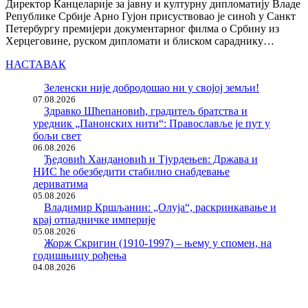
Директор Канцеларије за јавну и културну дипломатију Владе
Републике Србије Арно Гујон присуствовао је синоћ у Санкт
Петербургу премијери документарног филма о Србину из
Херцеговине, руском дипломати и блиском сараднику…
НАСТАВАК
Зеленски није добродошао ни у својој земљи!
07.08.2026
Здравко Шћепановић, градитељ братства и
уредник „Панонских нити“: Православље је пут у
бољи свет
06.08.2026
Ђедовић Хандановић и Тјурдењев: Држава и
НИС ће обезбедити стабилно снабдевање
дериватима
05.08.2026
Владимир Кршљанин: „Олуја“, раскринкавање и
крај отпадничке империје
05.08.2026
Жорж Скригин (1910-1997) – њему у спомен, на
годишњицу рођења
04.08.2026