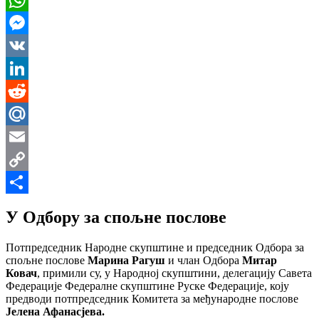
WhatsApp
Messenger
VK
LinkedIn
Reddit
Mail.Ru
Email
Copy
Link
Share
У Одбору за спољне послове
Потпредседник Народне скупштине и председник Одбора за
спољне послове
Марина Рагуш
и члан Одбора
Митар
Ковач
, примили су, у Народној скупштини, делегацију Савета
Федерације Федералне скупштине Руске Федерације, коју
предводи потпредседник Комитета за међународне послове
Јелена Афанасјева.