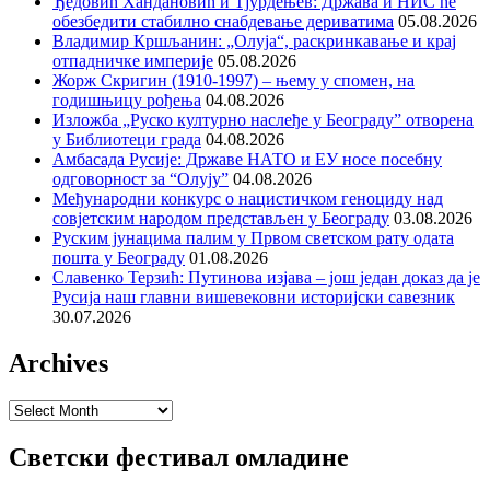
Ђедовић Хандановић и Тјурдењев: Држава и НИС ће
обезбедити стабилно снабдевање дериватима
05.08.2026
Владимир Кршљанин: „Олуја“, раскринкавање и крај
отпадничке империје
05.08.2026
Жорж Скригин (1910-1997) – њему у спомен, на
годишњицу рођења
04.08.2026
Изложба „Руско културно наслеђе у Београду” отворена
у Библиотеци града
04.08.2026
Амбасада Русије: Државе НАТО и ЕУ носе посебну
одговорност за “Олују”
04.08.2026
Међународни конкурс о нацистичком геноциду над
совјетским народом представљен у Београду
03.08.2026
Руским јунацима палим у Првом светском рату одата
пошта у Београду
01.08.2026
Славенко Терзић: Путинова изјава – још један доказ да је
Русија наш главни вишевековни историјски савезник
30.07.2026
Archives
Archives
Светски фестивал омладине