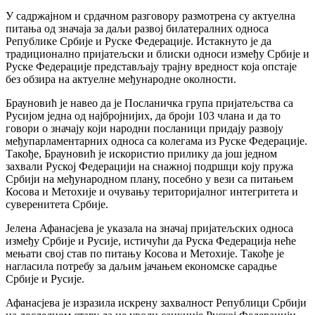
У садржајном и срдачном разговору размотрена су актуелна
питања од значаја за даљи развој билатералних односа
Републике Србије и Руске Федерације. Истакнуто је да
традиционално пријатељски и блиски односи између Србије и
Руске Федерације представљају трајну вредност која опстаје
без обзира на актуелне међународне околности.
Брауновић је навео да је Посланичка група пријатељства са
Русијом једна од најбројнијих, да броји 103 члана и да то
говори о значају који народни посланици придају развоју
међупарламентарних односа са колегама из Руске Федерације.
Такође, Брауновић је искористио прилику да још једном
захвали Руској Федерацији на снажној подршци коју пружа
Србији на међународном плану, посебно у вези са питањем
Косова и Метохије и очувању територијалног интегритета и
суверенитета Србије.
Јелена Афанасјева је указала на значај пријатељских односа
између Србије и Русије, истичући да Руска Федерација неће
мењати свој став по питању Косова и Метохије. Такође је
нагласила потребу за даљим јачањем економске сарадње
Србије и Русије.
Афанасјева је изразила искрену захвалност Републици Србији