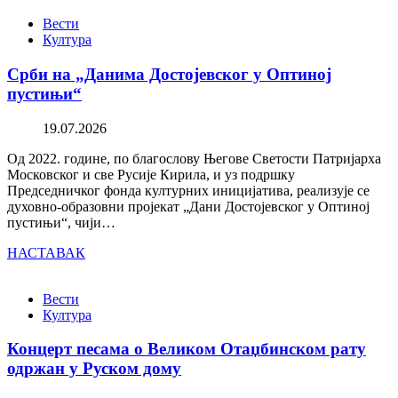
Вести
Култура
Срби на „Данима Достојевског у Оптиној
пустињи“
19.07.2026
Од 2022. године, по благослову Његове Светости Патријарха
Московског и све Русије Кирила, и уз подршку
Председничког фонда културних иницијатива, реализује се
духовно-образовни пројекат „Дани Достојевског у Оптиној
пустињи“, чији…
НАСТАВАК
Вести
Култура
Концерт песама о Великом Отаџбинском рату
одржан у Руском дому