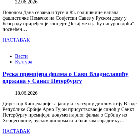
22.06.2026
Поводом Дана сећања и туге и 85. годишњице напада
фашистичке Немачке на Совјетски Савез у Руском дому у
Београду приређен је концерт „Чекај ме и ја ћу сигурно доћи“
посвећен…
НАСТАВАК
Вести
Култура
Руска премијера филма о Сави Владиславићу
одржана у Санкт Петербургу
18.06.2026
Директор Канцеларије за јавну и културну дипломатију Владе
Републике Србије Арно Гујон присуствовао је синоћ у Санкт
Петербургу премијери документарног филма о Србину из
Херцеговине, руском дипломати и блиском сараднику…
НАСТАВАК