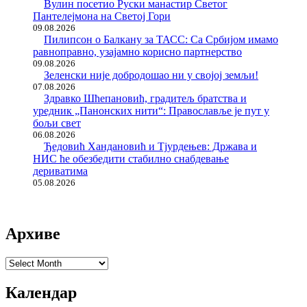
Вулин посетио Руски манастир Светог
Пантелејмона на Светој Гори
09.08.2026
Пилипсон о Балкану за ТАСС: Са Србијом имамо
равноправно, узајамно корисно партнерство
09.08.2026
Зеленски није добродошао ни у својој земљи!
07.08.2026
Здравко Шћепановић, градитељ братства и
уредник „Панонских нити“: Православље је пут у
бољи свет
06.08.2026
Ђедовић Хандановић и Тјурдењев: Држава и
НИС ће обезбедити стабилно снабдевање
дериватима
05.08.2026
Архиве
Архиве
Календар