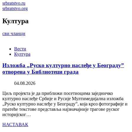
srbratstvo.ru
srbratstvo.org
Култура
сви чланци
Вести
Култура
Изложба „Руско културно наслеђе у Београду”
отворена у Библиотеци града
04.08.2026
Циљ пројекта је да приближи посетиоцима заједничко
културно наслеђе Србије и Русије Мултимедијална изложба
„Руско културно наслеђе у Београду”, која кроз фотографије и
пратеће текстове представља најзначајније трагове руског
историјског…
НАСТАВАК