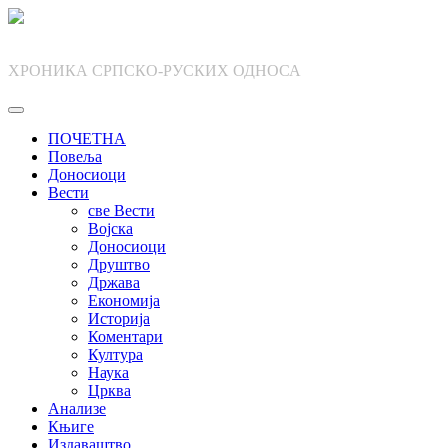
Skip
to
content
ХРОНИКА СРПСКО-РУСКИХ ОДНОСА
ПОЧЕТНА
Повеља
Доносиоци
Вести
све Вести
Војска
Доносиоци
Друштво
Држава
Економија
Историја
Коментари
Култура
Наука
Црква
Анализе
Књиге
Издаваштво