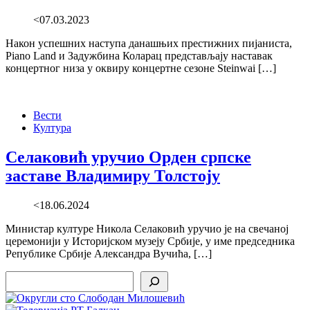
<07.03.2023
Након успешних наступа данашњих престижних пијаниста,
Piano Land и Задужбина Коларaц представљају наставак
концертног низа у оквиру концертне сезоне Steinwai […]
Вести
Култура
Селаковић уручио Орден српске
заставе Владимиру Толстоју
<18.06.2024
Министар културе Никола Селаковић уручио је на свечаној
церемонији у Историјском музеју Србије, у име председника
Републике Србије Александра Вучића, […]
Search