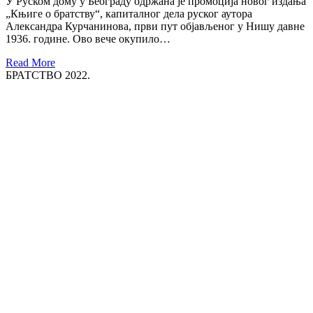
У Руском дому у Београду одржана је промоција новог издања
„Књиге о братству“, капиталног дела руског аутора
Александра Курчанинова, први пут објављеног у Нишу давне
1936. године. Ово вече окупило…
Read More
БРАТСТВО 2022.