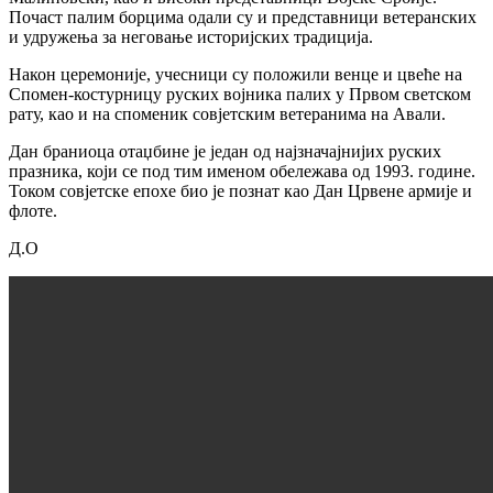
Почаст палим борцима одали су и представници ветеранских
и удружења за неговање историјских традиција.
Након церемоније, учесници су положили венце и цвеће на
Спомен-костурницу руских војника палих у Првом светском
рату, као и на споменик совјетским ветеранима на Авали.
Дан браниоца отаџбине је један од најзначајнијих руских
празника, који се под тим именом обележава од 1993. године.
Током совјетске епохе био је познат као Дан Црвене армије и
флоте.
Д.О