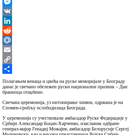
WhatsApp
Messenger
VK
LinkedIn
Reddit
Mail.Ru
Email
Copy
Link
Share
Полагањем венаца и цвећа на руске меморијале у Београду
данас је свечано обележен руски национални празник – Дан
браниоца отаџбине.
Свечана церемонија, уз интонирање химни, одржана је на
Спомен-гробљу ослободилаца Београда.
У церемонији су учествовали амбасадор Руске Федерације у
Србији Александар Боцан-Харченко, изасланик одбране
генерал-мајор Генадиј Можајев, амбасадор Белорусије Сергеј
Малиновски, као и високи представници Војске Србије.