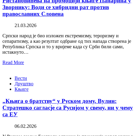
Ристановићева на промоцији књиге Панарина у
Зворнику: Води се хибридни рат против
православних Словена
21.03.2026
Српски народ је био изложен екстремизму, тероризму и
сепаратизму, а као резултат одбране од тих напада створена је
Република Српска и то у вријеме када су Срби били сами,
истакнуто…
Read More
Вести
Друштво
Књиге
„Књига о братству“ у Руском дому. Вулин:
Стратешко сагласје са Русијом у свему, ни у чему
са ЕУ
06.02.2026