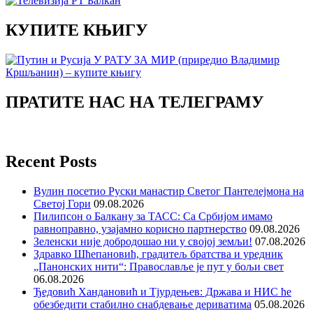
КУПИТЕ КЊИГУ
ПРАТИТЕ НАС НА ТЕЛЕГРАМУ
Recent Posts
Вулин посетио Руски манастир Светог Пантелејмона на
Светој Гори
09.08.2026
Пилипсон о Балкану за ТАСС: Са Србијом имамо
равноправно, узајамно корисно партнерство
09.08.2026
Зеленски није добродошао ни у својој земљи!
07.08.2026
Здравко Шћепановић, градитељ братства и уредник
„Панонских нити“: Православље је пут у бољи свет
06.08.2026
Ђедовић Хандановић и Тјурдењев: Држава и НИС ће
обезбедити стабилно снабдевање дериватима
05.08.2026