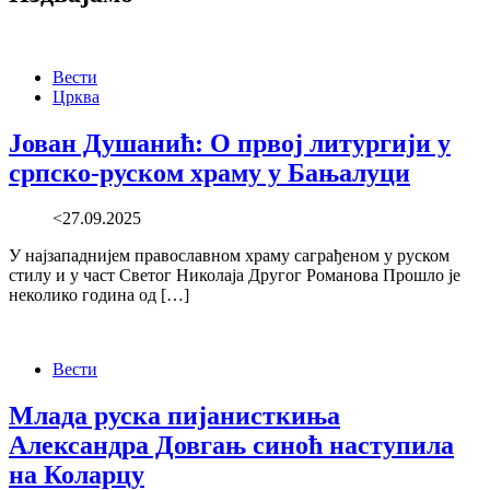
Вести
Црква
Јован Душанић: О првој литургији у
српско-руском храму у Бањалуци
<27.09.2025
У најзападнијем православном храму саграђеном у руском
стилу и у част Светог Николаја Другог Романова Прошло је
неколико година од […]
Вести
Млада руска пијанисткиња
Александра Довгањ синоћ наступила
на Коларцу