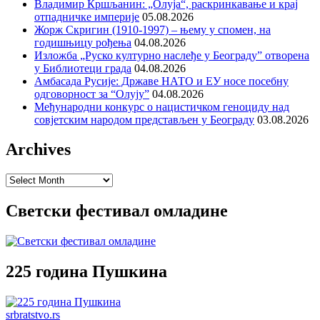
Владимир Кршљанин: „Олуја“, раскринкавање и крај
отпадничке империје
05.08.2026
Жорж Скригин (1910-1997) – њему у спомен, на
годишњицу рођења
04.08.2026
Изложба „Руско културно наслеђе у Београду” отворена
у Библиотеци града
04.08.2026
Амбасада Русије: Државе НАТО и ЕУ носе посебну
одговорност за “Олују”
04.08.2026
Међународни конкурс о нацистичком геноциду над
совјетским народом представљен у Београду
03.08.2026
Archives
Archives
Светски фестивал омладине
225 година Пушкина
srbratstvo.rs