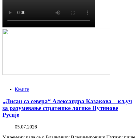
Књиге
„Лисац са севера“ Александра Казакова – кључ
за разумевање стратешке логике Путинове
Русије
05.07.2026
У времену када се о Владимиру Владимировичу Путину пише