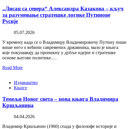
„Лисац са севера“ Александра Казакова – кључ
за разумевање стратешке логике Путинове
Русије
05.07.2026
У времену када се о Владимиру Владимировичу Путину пише
више него о већини савремених државника, мало је књига
које покушавају да проникну у дубље идејне и стратешке
основе његове политике.…
Read More
Издаваштво
Књиге
Темељи Новог света – нова књига Владимира
Кршљанина
04.04.2026
Владимир Кршљанин (1960) спада у филозофе историје и