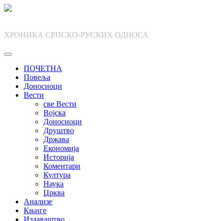
Skip
to
content
ХРОНИКА СРПСКО-РУСКИХ ОДНОСА
ПОЧЕТНА
Повеља
Доносиоци
Вести
све Вести
Војска
Доносиоци
Друштво
Држава
Економија
Историја
Коментари
Култура
Наука
Црква
Анализе
Књиге
Издаваштво