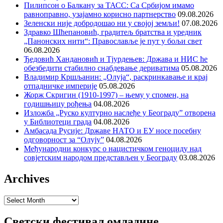
Пилипсон о Балкану за ТАСС: Са Србијом имамо
равноправно, узајамно корисно партнерство
09.08.2026
Зеленски није добродошао ни у својој земљи!
07.08.2026
Здравко Шћепановић, градитељ братства и уредник
„Панонских нити“: Православље је пут у бољи свет
06.08.2026
Ђедовић Хандановић и Тјурдењев: Држава и НИС ће
обезбедити стабилно снабдевање дериватима
05.08.2026
Владимир Кршљанин: „Олуја“, раскринкавање и крај
отпадничке империје
05.08.2026
Жорж Скригин (1910-1997) – њему у спомен, на
годишњицу рођења
04.08.2026
Изложба „Руско културно наслеђе у Београду” отворена
у Библиотеци града
04.08.2026
Амбасада Русије: Државе НАТО и ЕУ носе посебну
одговорност за “Олују”
04.08.2026
Међународни конкурс о нацистичком геноциду над
совјетским народом представљен у Београду
03.08.2026
Archives
Archives
Светски фестивал омладине