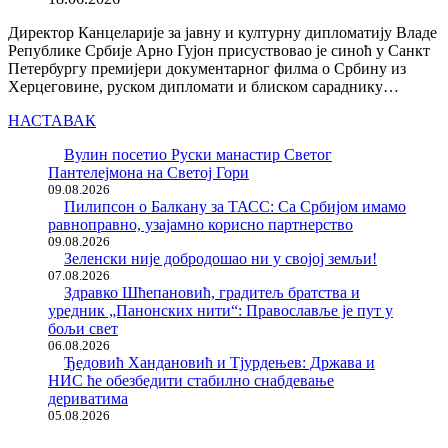
Директор Канцеларије за јавну и културну дипломатију Владе
Републике Србије Арно Гујон присуствовао је синоћ у Санкт
Петербургу премијери документарног филма о Србину из
Херцеговине, руском дипломати и блиском сараднику…
НАСТАВАК
Вулин посетио Руски манастир Светог
Пантелејмона на Светој Гори
09.08.2026
Пилипсон о Балкану за ТАСС: Са Србијом имамо
равноправно, узајамно корисно партнерство
09.08.2026
Зеленски није добродошао ни у својој земљи!
07.08.2026
Здравко Шћепановић, градитељ братства и
уредник „Панонских нити“: Православље је пут у
бољи свет
06.08.2026
Ђедовић Хандановић и Тјурдењев: Држава и
НИС ће обезбедити стабилно снабдевање
дериватима
05.08.2026