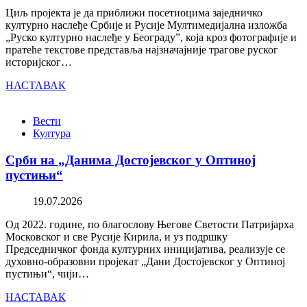
Циљ пројекта је да приближи посетиоцима заједничко
културно наслеђе Србије и Русије Мултимедијална изложба
„Руско културно наслеђе у Београду”, која кроз фотографије и
пратеће текстове представља најзначајније трагове руског
историјског…
НАСТАВАК
Вести
Култура
Срби на „Данима Достојевског у Оптиној
пустињи“
19.07.2026
Од 2022. године, по благослову Његове Светости Патријарха
Московског и све Русије Кирила, и уз подршку
Председничког фонда културних иницијатива, реализује се
духовно-образовни пројекат „Дани Достојевског у Оптиној
пустињи“, чији…
НАСТАВАК