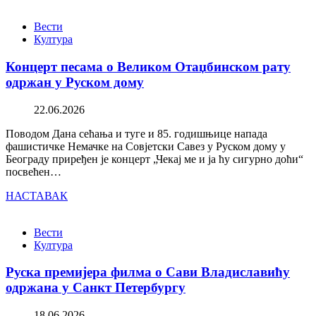
Вести
Култура
Концерт песама о Великом Отаџбинском рату
одржан у Руском дому
22.06.2026
Поводом Дана сећања и туге и 85. годишњице напада
фашистичке Немачке на Совјетски Савез у Руском дому у
Београду приређен је концерт „Чекај ме и ја ћу сигурно доћи“
посвећен…
НАСТАВАК
Вести
Култура
Руска премијера филма о Сави Владиславићу
одржана у Санкт Петербургу
18.06.2026