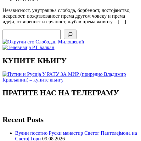
Независност, унутрашња слобода, борбеност, достојанство,
искреност, пожртвованост према другом човеку и према
идеји, отвореност и срчаност, љубав према животу – […]
Search
КУПИТЕ КЊИГУ
ПРАТИТЕ НАС НА ТЕЛЕГРАМУ
Recent Posts
Вулин посетио Руски манастир Светог Пантелејмона на
Светој Гори
09.08.2026