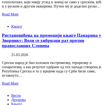
геополитике, који имају углед и значај не само у српским, већ
и у руским и другим оквирима. Путин му је доделио руско…
Read More
Књиге
Ристановићева на промоцији књиге Панарина у
Зворнику: Води се хибридни рат против
православних Словена
21.03.2026
Српски народ је био изложен екстремизму, тероризму и
сепаратизму, а као резултат одбране од тих напада створена је
Република Српска и то у вријеме када су Срби били сами,
истакнуто…
Read More
Вести
Друштво
Књиге