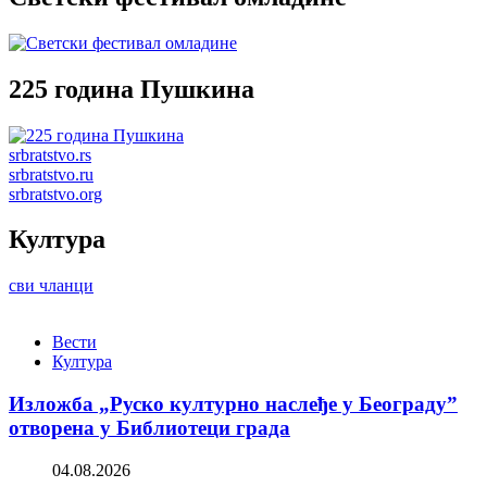
225 година Пушкина
srbratstvo.rs
srbratstvo.ru
srbratstvo.org
Култура
сви чланци
Вести
Култура
Изложба „Руско културно наслеђе у Београду”
отворена у Библиотеци града
04.08.2026